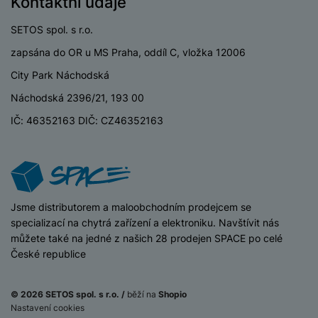
Kontaktní údaje
a
d
a
i
d
c
n
m
č
i
SETOS spol. s r.o.
i
ě
e
o
P
c
zapsána do OR u MS Praha, oddíl C, vložka 12006
ť
P
ří
e
o
o
H
City Park Náchodská
s
P
v
u
e
l
P
o
Náchodská 2396/21, 193 00
é
z
r
u
ří
u
k
d
n
IČ: 46352163 DIČ: CZ46352163
š
s
z
a
r
í
e
l
d
rt
a
p
n
u
r
y
a
ř
s
š
a
t
í
t
e
p
a
s
v
n
r
iSpace
Jsme distributorem a maloobchodním prodejcem se
š
l
í
s
o
specializací na chytrá zařízení a elektroniku. Navštívit nás
k
u
p
t
A
můžete také na jedné z našich 28 prodejen SPACE po celé
y
š
r
v
ir
České republice
p
e
o
í
p
r
n
A
p
o
o
s
© 2026 SETOS spol. s r.o. /
běží na
Shopio
ir
r
d
M
t
Nastavení cookies
P
o
s