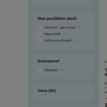
Smart
Stav použitého zboží
Ventilátory
Zánovní - jako nové
(
2
)
Počítače a notebooky
Nepoužité
(
1
)
Herní zóna
Lehce používané
(
1
)
Péče o zdraví a tělo
Příslušenství
Dostupnost
S
Dárkové poukázky iSpace
T
Skladem
(
4
)
6
Vrácené zboží
R
•
Cena
(Kč)
ú
Z