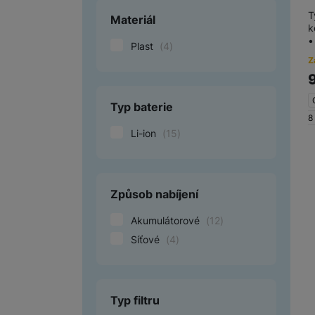
T
Materiál
k
•
Plast
(
4
)
Z
Typ baterie
8
Li-ion
(
15
)
Způsob nabíjení
Akumulátorové
(
12
)
Síťové
(
4
)
Typ filtru