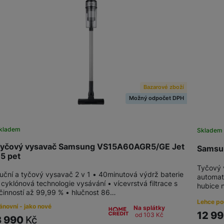
Indukční varné desky
Klimatizace
Bazarové zboží
Možný odpočet DPH
kladem
Skladem
yčový vysavač Samsung VS15A60AGR5/GE Jet
Samsu
5 pet
Tyčový 
uční a tyčový vysavač 2 v 1 • 40minutová výdrž baterie
automati
 cyklónová technologie vysávání • vícevrstvá filtrace s
hubice n
činností až 99,99 % • hlučnost 86…
Lehce po
ánovní - jako nové
Na splátky
12 9
od 103
Kč
3 990
Kč