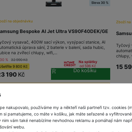
Sleva 30 %
boží na objednávku
Zboží na
amsung Bespoke AI Jet Ultra VS90F40DEK/GE
Samsun
yčový vysavač, 400W sací výkon, vysýpací stanice, AI
Tyčový 
utomatická úprava sání, 2 baterie v balení, sada hubic,
automati
ubice na zvířecí chlupy, wifi,…
chlupy, 
-30 %
32 990
Kč
Na splátky
15 5
od 596
Kč
Ušetříte
9 800
Kč
Do košíku
23 190
Kč
Možnost koupit jako použité
s
Použité - Lehce používané
12 990
Kč
pe nakupovalo, používáme my a někteří naši partneři tzv. cookies (
m si pamatujeme, co máte v košíku, jak máte seřazené a vyfiltrované p
ky nim vám také nenabízíme nevhodnou reklamu a pomáhají nám napřík
šování webu.