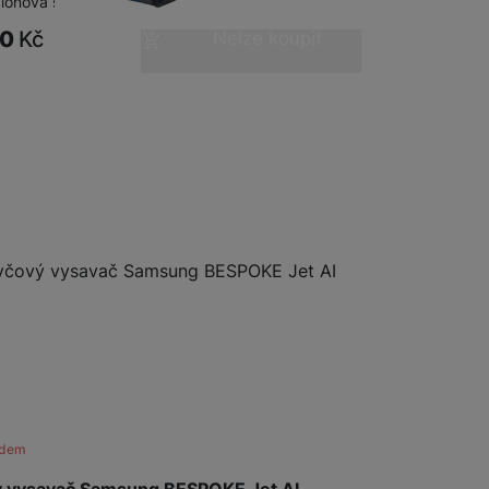
klónová struktura Jet Cyclone…
90
Kč
Nelze koupit
adem