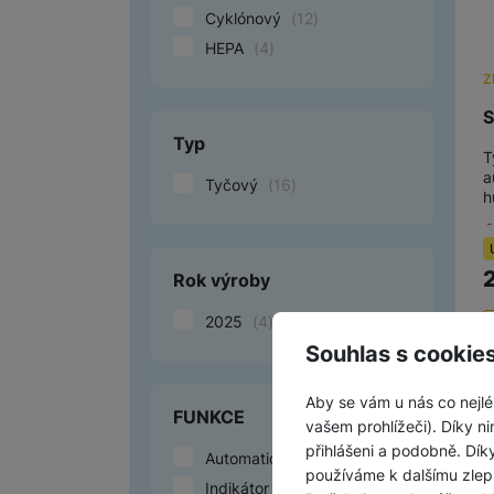
Cyklónový
(
12
)
HEPA
(
4
)
Z
S
Typ
T
a
Tyčový
(
16
)
h
Rok výroby
2025
(
4
)
Souhlas s cookie
Aby se vám u nás co nejlé
FUNKCE
vašem prohlížeči). Díky ni
přihlášeni a podobně. Dí
Automatické dobíjení
(
4
)
používáme k dalšímu zlep
Indikátor plného koše
(
4
)