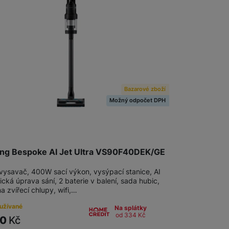
Příslušenství k vysavačům
Vysavače Samsung
Vysavače Roborock
Vysavače Xiaomi
Bazarové zboží
Možný odpočet DPH
Vysavače Niceboy
ng Bespoke AI Jet Ultra VS90F40DEK/GE
vysavač, 400W sací výkon, vysýpací stanice, AI
cká úprava sání, 2 baterie v balení, sada hubic,
a zvířecí chlupy, wifi,…
užívané
Na splátky
od 334
Kč
90
Kč