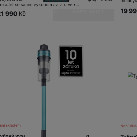
multicy
exaJet se sacím výkonem až 210 W •…
19 9
Nelze koupit
21 990
Kč
ení skladem
Není skl
yčový vysavač Samsung Jet 60 turbo