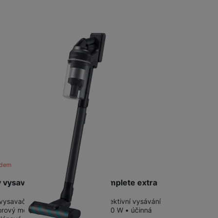
 obsahy nebo reklamy jak
adem
 vysavač Samsung Jet 95 complete extra
vysavač • pokrokové řešení pro efektivní vysávání
torový motor HexaJet s výkonem 210 W • účinná