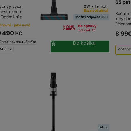
65 pet
yčový vysavač se silným sacím výkonem 210W • Lehká
Bazarové zboží
onstrukce • Nástavec na mopování • Výdrž až 60 minut
Ruční a
 Optimální proud vzduchu snižuje jeho…
Možný odpočet DPH
• cyklón
účinnos
ánovní - jako nové
Na splátky
od 244
Kč
9 490
Kč
8 99
Oproti novému ušetříte
Do košíku
 500
Kč
Možnost
Použi
Akce