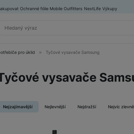
nakupovat
Ochranné fólie Mobile Outfitters
NextLife
Výkupy
Vyhledávání
otřebiče pro úklid
Tyčové vysavače Samsung
Kuchyňské spotřebiče
Lednice
Tyčové vysavače Sams
Myčky
ry
Malé kuchyňské spotřebiče
Mikrovlnné trouby
Nejzajímavější
Nejlevnější
Nejdražší
Nejvíc zlevn
Vestavné trouby
Sušičky
Digestoře
Produkty