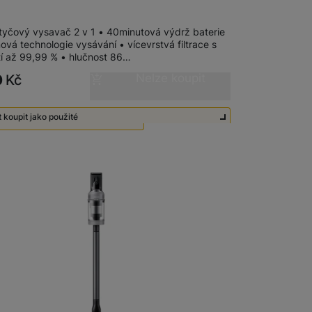
 tyčový vysavač 2 v 1 • 40minutová výdrž baterie
ová technologie vysávání • vícevrstvá filtrace s
tí až 99,99 % • hlučnost 86…
Nelze koupit
0
Kč
 koupit jako použité
té - Zánovní - jako nové
3 990
Kč