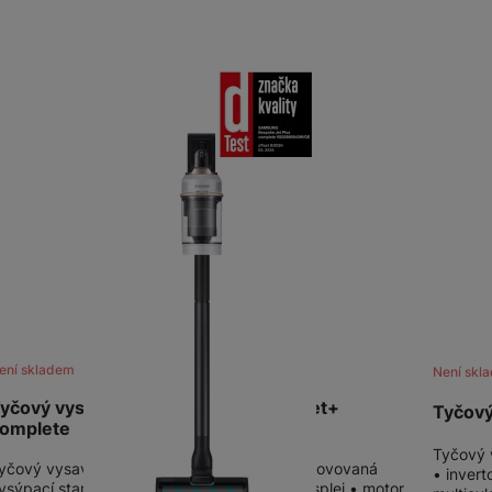
žíváme my nebo naši partneři, abychom vám mohli zobrazit vhodné
a stránkách třetích stran.
ení skladem
Není skl
yčový vysavač Samsung BESPOKE Jet+
Tyčový
omplete
Tyčový 
yčový vysavač • dTest - Značka kvality • Inovovaná
• inver
ysýpací stanice All-in-One • digitální LCD displej • motor