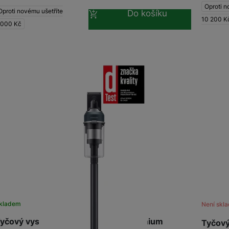
Oproti n
Oproti novému ušetříte
Do košíku
10 200
K
 000
Kč
kladem
Není skl
yčový vysavač Samsung Jet 95 premium
Tyčov