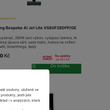
 objednávku
g Bespoke AI Jet Lite VS80F28DFP/GE
vysavač, 280W sací výkon, vysýpací stanice, AI
cká úprava sání, sada hubic, hubice na zvířecí
wifi, Smartthings, šedý
90
Kč
Na splátky
od 401
Kč
Do košíku
malé soubory, uložené ve
rodukty, jestli jste
lad i v analýzách, které