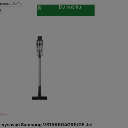
ovému ušetříte
Do košíku
č
adem
ý vysavač Samsung VS15A60AGR5/GE Jet