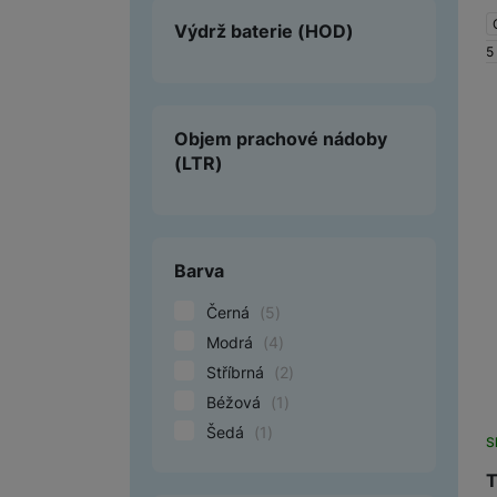
Výdrž baterie
(HOD)
5
Objem prachové nádoby
(LTR)
Barva
Černá
(
5
)
Modrá
(
4
)
Stříbrná
(
2
)
Béžová
(
1
)
Šedá
(
1
)
S
T