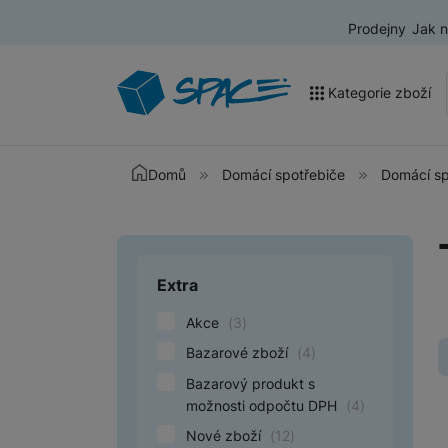
Prodejny
Jak 
Kategorie zboží
Akce a výprodej
Domů
Domácí spotřebiče
Domácí sp
Mobilní telefony
Nositelná elektronika
Extra
Upřesnit paramet
Televize
Akce
(
3
)
Audio
Bazarové zboží
(
4
)
Domácí spotřebiče
Bazarový produkt s
Tablety
možnosti odpočtu DPH
(
4
)
Nové zboží
(
12
)
Foto