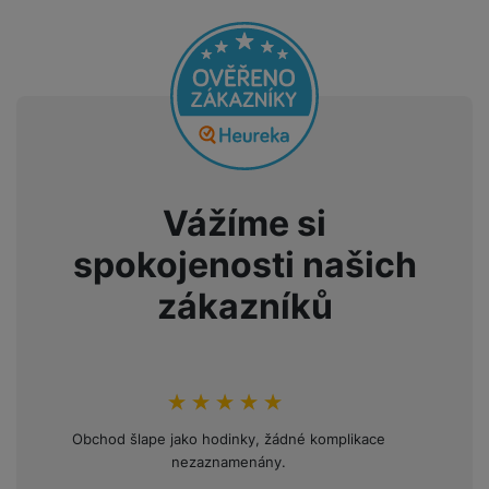
Vážíme si
spokojenosti našich
zákazníků
hodnoceni_zakazniku
100
%
Obchod šlape jako hodinky, žádné komplikace
Opakov
nezaznamenány.
mini