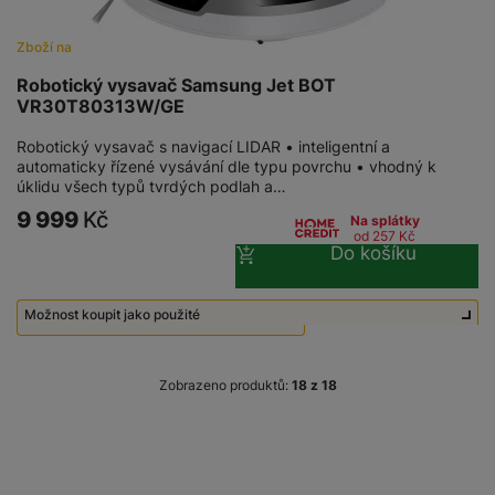
Zboží na objednávku
Robotický vysavač Samsung Jet BOT
VR30T80313W/GE
Robotický vysavač s navigací LIDAR • inteligentní a
automaticky řízené vysávání dle typu povrchu • vhodný k
úklidu všech typů tvrdých podlah a…
9 999
Kč
Na splátky
od 257
Kč
Do košíku
Možnost koupit jako použité
Použité - Zánovní - jako nové
5 990
Kč
Zobrazeno produktů:
z
18