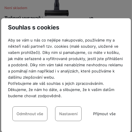
P
d
a
i
d
ří
Není skladem
n
m
č
i
s
i
ě
e
Tyčový vysavač Samsung Jet 60 turbo
o
l
c
ť
VS15A6031R1/GE
u
Souhlas s cookies
e
o
H
š
P
Akumulátorový tyčový vysavač • systém Jet Cyclone •
v
e
e
P
o
99,999% separace nečistot a alergenů • digitální invertorový
Aby se vám u nás co nejlépe nakupovalo, používáme my a
é
r
motor • systém 2v1 – možnost vyjmutí…
n
ří
u
někteří naši partneři tzv. cookies (malé soubory, uložené ve
k
n
Nelze koupit
s
s
z
vašem prohlížeči). Díky nim si pamatujeme, co máte v košíku,
7 990
Kč
a
í
t
l
d
jak máte seřazené a vyfiltrované produkty, jestli jste přihlášeni
rt
p
v
u
r
a podobně. Díky nim vám také nenabízíme nevhodnou reklamu
y
ř
a pomáhají nám například i v analýzách, které používáme k
í
š
a
í
dalšímu zlepšování webu.
p
e
p
s
Potřebujeme ale váš souhlas s jejich zpracováváním.
r
n
r
l
Děkujeme, že nám ho dáte, a slibujeme, že k vašim datům
o
s
o
u
budeme chovat zodpovědně.
A
t
A
š
ir
v
ir
Nastavení souhlasů s kategoriemi
e
P
í
p
n
cookies
Odmítnout vše
Nastavení
Přijmout vše
o
p
o
s
d
r
d
Technické
Technické
-
bez těchto cookies náš web nebude fungovat
.
t
s
o
s