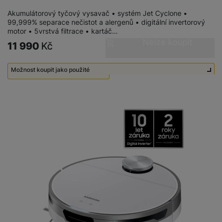
a
n
n
Akumulátorový tyčový vysavač • systém Jet Cyclone •
m
a
i
99,999% separace nečistot a alergenů • digitální invertorový
e
bí
motor • 5vrstvá filtrace • kartáč…
c
r
je
Nelze koupit
e
11 990
Kč
y
ní
m
Možnost koupit jako použité
Použité - Nepoužité
6 990
Kč