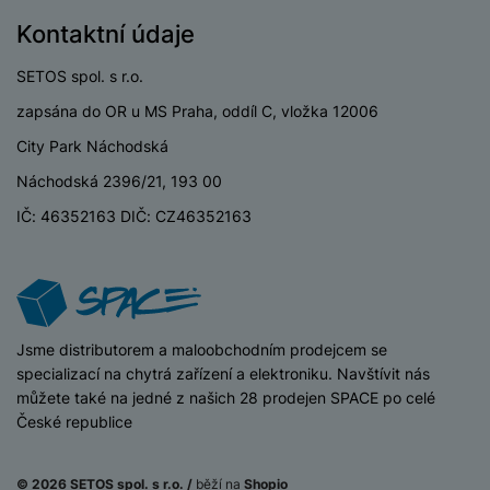
Kontaktní údaje
SETOS spol. s r.o.
zapsána do OR u MS Praha, oddíl C, vložka 12006
City Park Náchodská
Náchodská 2396/21, 193 00
IČ: 46352163 DIČ: CZ46352163
iSpace
Jsme distributorem a maloobchodním prodejcem se
specializací na chytrá zařízení a elektroniku. Navštívit nás
můžete také na jedné z našich 28 prodejen SPACE po celé
České republice
© 2026 SETOS spol. s r.o. /
běží na
Shopio