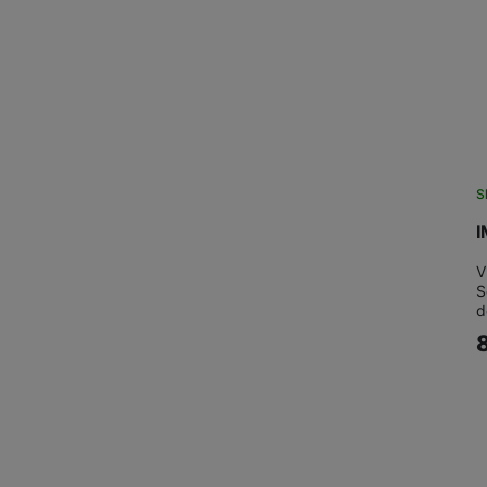
Marketingové cookies pou
na našich stránkách, tak n
S
I
V
S
d