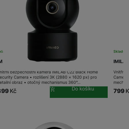
žíváme my nebo naši partneři, abychom vám mohli zobrazit vhodné
a stránkách třetích stran.
kladem
Skladem
MILAB C22 BLACK Home Security Camera
IMILAB
nitřní bezpečnostní kamera IMILAB C22 Black Home
Vnitřní
ecurity Camera • rozlišení 3K (2880 × 1620 px) pro
Camera 
etailní obraz • otočný mechanismus 360°…
mechanis
Do košíku
899
Kč
799
K