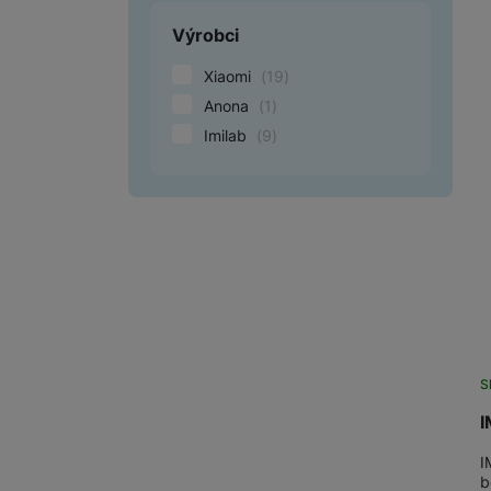
Výrobci
Xiaomi
(
19
)
Anona
(
1
)
Imilab
(
9
)
S
I
I
b