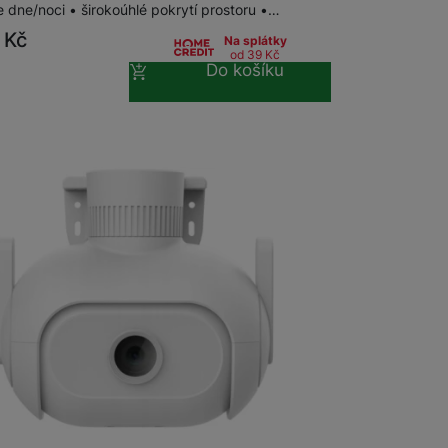
 dne/noci • širokoúhlé pokrytí prostoru •…
9
Kč
Na splátky
od 39
Kč
Do košíku