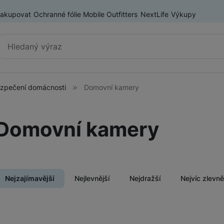
nakupovat
Ochranné fólie Mobile Outfitters
NextLife
Výkupy
Vyhledávání
zpečení domácnosti
Domovní kamery
Elektrokoloběžky
Elektrokoloběžky Xiaomi
Domovní kamery
Elektrokoloběžky Sencor
ry
Příslušenství pro elektrokoloběžky
Nejzajímavější
Nejlevnější
Nejdražší
Nejvíc zlevn
Smart toys a gadgety
Produkty