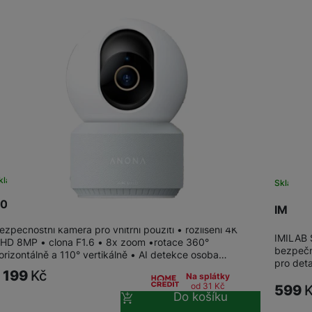
Streamování
Lokátory
kladem
Skladem
0Mai Anona HM1010 Pano
IMILA
ezpečnostní kamera pro vnitřní použití • rozlišení 4K
IMILAB 
HD 8MP • clona F1.6 • 8x zoom •rotace 360°
bezpečn
orizontálně a 110° vertikálně • AI detekce osoba…
pro deta
1 199
Kč
Na splátky
od 31
Kč
599
Do košíku