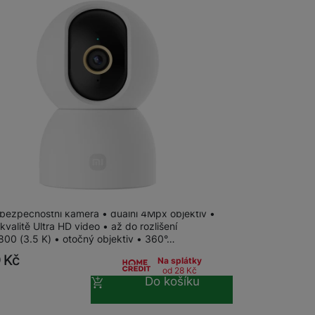
i Smart Camera C500 EU
bezpečnostní kamera • duální 4Mpx objektiv •
kvalitě Ultra HD video • až do rozlišení
00 (3.5 K) • otočný objektiv • 360°…
9
Kč
Na splátky
od 28
Kč
Do košíku