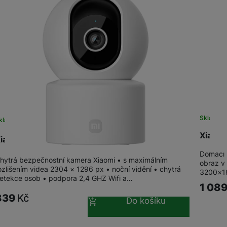
Skladem
kladem
Xiaom
iaomi Smart Camera C302
Domácí 
hytrá bezpečnostní kamera Xiaomi • s maximálním
obraz v 
ozlišením videa 2304 × 1296 px • noční vidění • chytrá
3200×18
etekce osob • podpora 2,4 GHZ Wifi a…
1 08
839
Kč
Do košíku