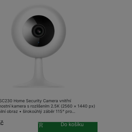
Chytré chovatelské potřeby
GPS navigace
Autonavigace
Meteostanice
Cyklopočítače a cyklonavigace
Přenosné kompresory
Auto-moto
B SC230 Home Security Camera
SC230 Home Security Camera vnitřní
ostní kamera s rozlišením 2.5K (2560 × 1440 px)
ilní obraz • širokoúhlý záběr 115° pro…
Kč
Do košíku