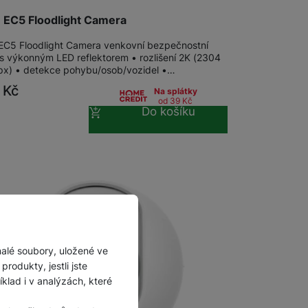
 EC5 Floodlight Camera
EC5 Floodlight Camera venkovní bezpečnostní
s výkonným LED reflektorem • rozlišení 2K (2304
px) • detekce pohybu/osob/vozidel •…
9
Kč
Na splátky
od 39
Kč
Do košíku
malé soubory, uložené ve
rodukty, jestli jste
lad i v analýzách, které