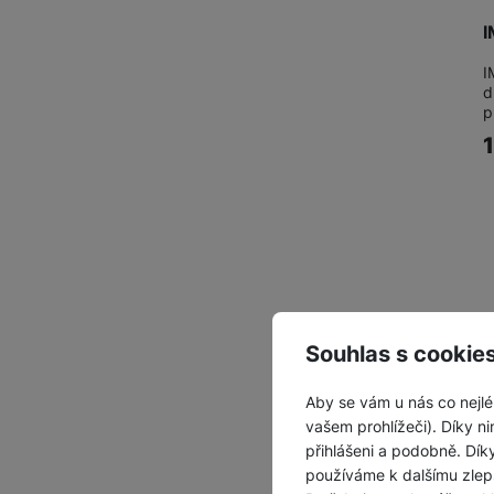
I
I
d
p
Souhlas s cookie
Aby se vám u nás co nejlé
vašem prohlížeči). Díky ni
přihlášeni a podobně. Dí
používáme k dalšímu zlep