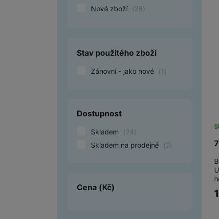
Nové zboží
(
28
)
Smart
Ventilátory
Stav použitého zboží
Počítače a notebooky
Zánovní - jako nové
(
1
)
Herní zóna
Péče o zdraví a tělo
Dostupnost
Příslušenství
S
Skladem
(
24
)
Dárkové poukázky iSpace
7
Skladem na prodejně
(
2
)
Vrácené zboží
B
U
h
Cena
(Kč)