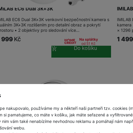
MILAB EC6 Dual 3K+3K
IMILAB
MILAB EC6 Dual 3K+3K venkovní bezpečnostní kamera s
IMILAB 
uálním 3K+3K rozlišením pro detailní obraz a pokrytí
kamera 
rostoru • 2 objektivy pro sledování více…
× 1296 
1 999
Kč
1 49
Na splátky
od 51
Kč
Do košíku
s
pe nakupovalo, používáme my a někteří naši partneři tzv. cookies (
m si pamatujeme, co máte v košíku, jak máte seřazené a vyfiltrované p
ky nim vám také nenabízíme nevhodnou reklamu a pomáhají nám napřík
šování webu.