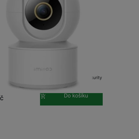
 obsahy nebo reklamy jak
 C21MI Home Security Camera
 bezpečnostní kamera IMILAB C21MI Home Security
• rozlišení 2.5K (2560 × 1440 px) • otočný
mus 360° (pan) / 110° (tilt) • AI…
Do košíku
č