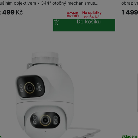
uálním objektivem • 344° otočný mechanismus…
obraz ve
2 499
Kč
1 49
Na splátky
od 64
Kč
Do košíku
kladem
Skladem