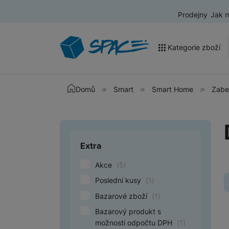
Prodejny
Jak 
Kategorie zboží
Akce a výprodej
Domů
Smart
Smart Home
Zabe
Mobilní telefony
Nositelná elektronika
Extra
Upřesnit paramet
Televize
Akce
(
5
)
Audio
Poslední kusy
(
1
)
Domácí spotřebiče
Bazarové zboží
(
1
)
Tablety
Bazarový produkt s
možnosti odpočtu DPH
(
1
)
Foto