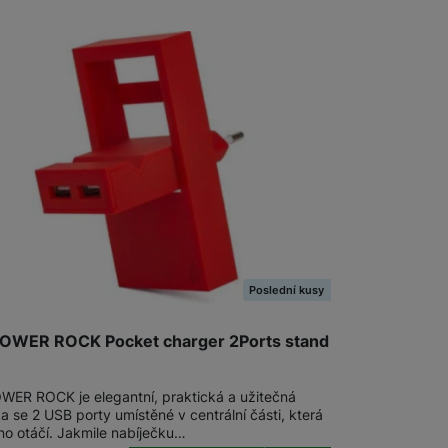
Software
Klávesnice
Myši a podložky pod myš
Nabíječky
Nabíječky do auta
Trackpady
Bezdrátové nabíječky
Nabíjecí stojánky
Nabíječky k chytrým hodinkám
Rychlonabíječky
Poslední kusy
Příslušenství pro Apple
Příslušenství pro iPhone
OWER ROCK Pocket charger 2Ports stand
Síťové nabíječky (230 V)
Příslušenství pro iPad
ER ROCK je elegantní, praktická a užitečná
a se 2 USB porty umístěné v centrální části, která
Příslušenství pro AirPods
Příslušenství pro Apple Watch
no otáčí. Jakmile nabíječku…