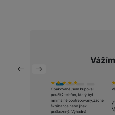
Marketingové cookies pou
na našich stránkách, tak n
Vážím
předchozí
následující
hodnoceni_zakazniku
100
%
h
1
Opakovaně jsem kupoval
V
použitý telefon, který byl
minimálně opotřebovaný,žádné
škrábance nebo jinak
poškozený. Výhodná