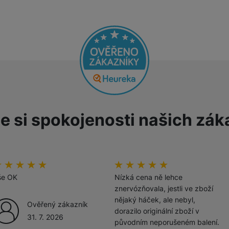
žíváme my nebo naši partneři, abychom vám mohli zobrazit vhodné
a stránkách třetích stran.
e si spokojenosti našich zák
odnoceni_zakazniku
00
%
hodnoceni_zakazniku
100
%
še OK
Nízká cena ně lehce
znervózňovala, jestli ve zboží
nějaký háček, ale nebyl,
Ověřený zákazník
dorazilo originální zboží v
31. 7. 2026
původním neporušeném balení.