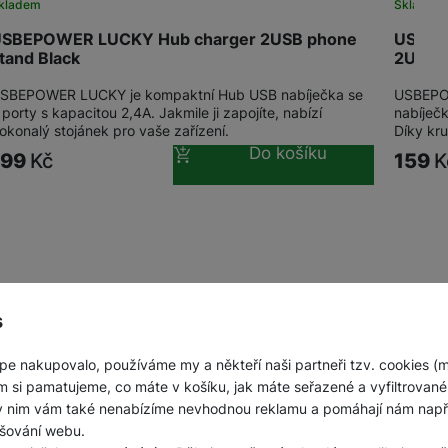
kladem
Skladem
Jednorázové baterie
SBEPOWER LUCKY Hub charger 2USB phone
USBEP
tand Black
2USB/2
SBEPOWER LUCKY je kompaktní Hub USB nabíječka se
USBEPO
 porty s kapacitou 2,4A. Jakmile ji zapojíte, nabízí
nabíječ
okonalý stojánek pro vaše zařízení.
Díky kr
Do košíku
199
Kč
159
K
s
pe nakupovalo, používáme my a někteří naši partneři tzv. cookies (
m si pamatujeme, co máte v košíku, jak máte seřazené a vyfiltrované p
ky nim vám také nenabízíme nevhodnou reklamu a pomáhají nám napřík
šování webu.