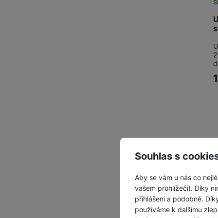
S
U
s
U
2
d
Souhlas s cookie
Aby se vám u nás co nejlé
vašem prohlížeči). Díky ni
přihlášeni a podobně. Dí
používáme k dalšímu zlep