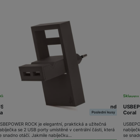
Produkty
SIM karty
Držáky a stojany pro tablety
Klávesnice k tabletům
Příslušenství k
Stativy
fotoaparátům
Blesky
Mikrofony
Fotopouzdra a batohy
Sluneční clony
Fólie Mobile Outfitters
kladem
Skladem
SBEPOWER ROCK Pocket charger 2Ports stand
USBEP
Filtry
aupe
Coral
Poslední kusy
SBEPOWER ROCK je elegantní, praktická a užitečná
USBEPOW
Krytky
abíječka se 2 USB porty umístěné v centrální části, která
nabíječk
e snadno otáčí. Jakmile nabíječku…
se snad