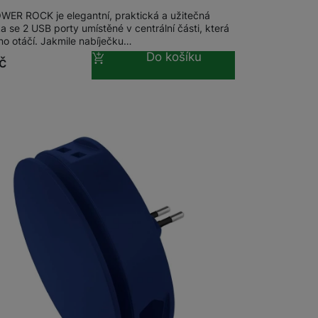
ER ROCK je elegantní, praktická a užitečná
Držáky pro televize
a se 2 USB porty umístěné v centrální části, která
no otáčí. Jakmile nabíječku…
Do košíku
č
Audio-video kabely
Rámečky pro Frame TV
Paměťové karty
MicroSDHC
MicroSDXC
Multimédia