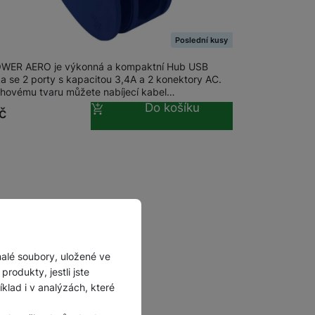
Příslušenství pro
OWER AERO Power Hub charger
autokamery
plugs Blue
Poslední kusy
WER AERO je výkonná a kompaktní Hub USB
ka se 2 porty s kapacitou 3,4A a 2 konektory AC.
uhovému tvaru můžete nabíjecí kabel…
Do košíku
č
malé soubory, uložené ve
rodukty, jestli jste
lad i v analýzách, které