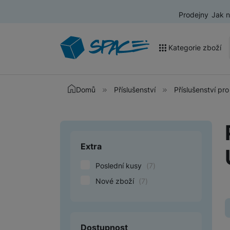
Prodejny
Jak 
Kategorie zboží
Akce a výprodej
Domů
Příslušenství
Příslušenství pr
Mobilní telefony
Nositelná elektronika
Extra
Upřesnit paramet
Televize
Poslední kusy
(
7
)
Audio
Nové zboží
(
7
)
Domácí spotřebiče
Tablety
Dostupnost
Foto