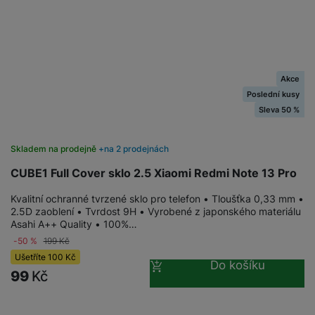
Akce
Poslední kusy
Skladem na prodejně
na 2 prodejnách
Sleva 50 %
CUBE1 Full Cover sklo 2.5 Xiaomi Redmi Note 13 Pro
Kvalitní ochranné tvrzené sklo pro telefon • Tloušťka 0,33 mm •
2.5D zaoblení • Tvrdost 9H • Vyrobené z japonského materiálu
Asahi A++ Quality • 100%…
-50 %
199
Kč
Ušetříte
100
Kč
Do košíku
99
Kč