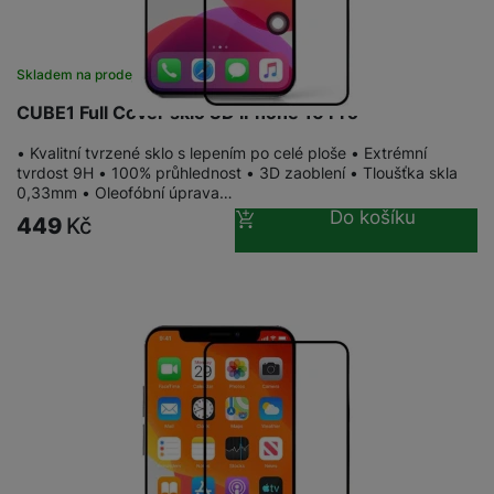
Skladem na prodejně
na 11 prodejnách
CUBE1 Full Cover sklo 3D iPhone 16 Pro
• Kvalitní tvrzené sklo s lepením po celé ploše • Extrémní
tvrdost 9H • 100% průhlednost • 3D zaoblení • Tloušťka skla
0,33mm • Oleofóbní úprava…
Do košíku
449
Kč