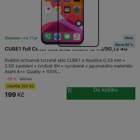
Akce
Skladem
na 11 prodejnách
Sleva 50 %
CUBE1 Full Cover sklo 2.5D Redmi 12 4G/5G,13 4G
Kvalitní ochranné tvrzené sklo CUBE1 o tloušťce 0,33 mm •
2.5D zaoblení • tvrdost 9H • vyrobené z japonského materiálu
Asahi A++ Quality • 100%…
-50 %
399
Kč
Ušetříte
200
Kč
Do košíku
199
Kč