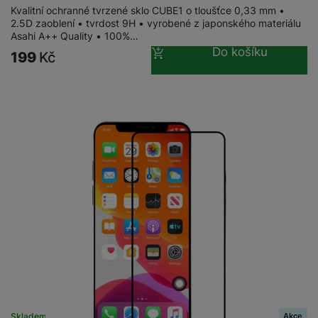
Kvalitní ochranné tvrzené sklo CUBE1 o tloušťce 0,33 mm •
2.5D zaoblení • tvrdost 9H • vyrobené z japonského materiálu
Asahi A++ Quality • 100%…
Do košíku
199
Kč
Akce
Skladem na prodejně
na 10 prodejnách