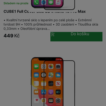
Skladem na prodejně
na 18 prodejnách
CUBE1 Full Cover sklo 3D iPhone 16 Pro Max
• Kvalitní tvrzené sklo s lepením po celé ploše • Extrémní
tvrdost 9H • 100% průhlednost • 3D zaoblení • Tloušťka skla
0,33mm • Oleofóbní úprava…
Do košíku
449
Kč