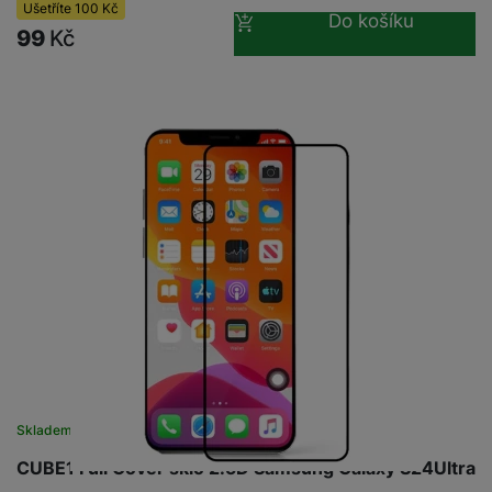
Ušetříte
100
Kč
Do košíku
99
Kč
Skladem
na 2 prodejnách
CUBE1 Full Cover sklo 2.5D Samsung Galaxy S24Ultra