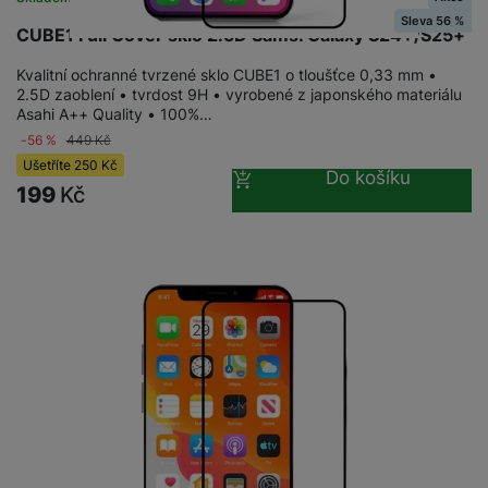
Sleva 56 %
CUBE1 Full Cover sklo 2.5D Sams. Galaxy S24+/S25+
Kvalitní ochranné tvrzené sklo CUBE1 o tloušťce 0,33 mm •
2.5D zaoblení • tvrdost 9H • vyrobené z japonského materiálu
Asahi A++ Quality • 100%…
-56 %
449
Kč
Ušetříte
250
Kč
Do košíku
199
Kč