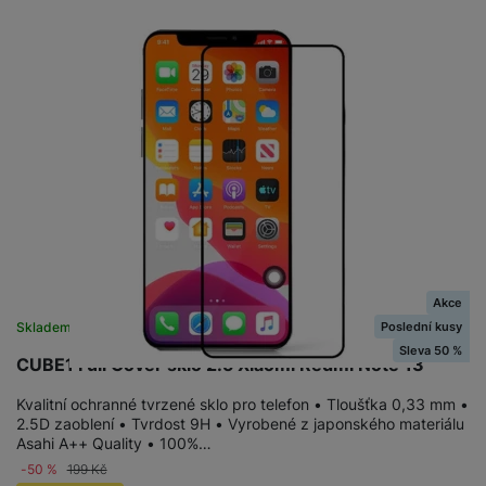
Akce
Poslední kusy
Skladem na prodejně
na 1 prodejně
Sleva 50 %
CUBE1 Full Cover sklo 2.5 Xiaomi Redmi Note 13
Kvalitní ochranné tvrzené sklo pro telefon • Tloušťka 0,33 mm •
2.5D zaoblení • Tvrdost 9H • Vyrobené z japonského materiálu
Asahi A++ Quality • 100%…
-50 %
199
Kč