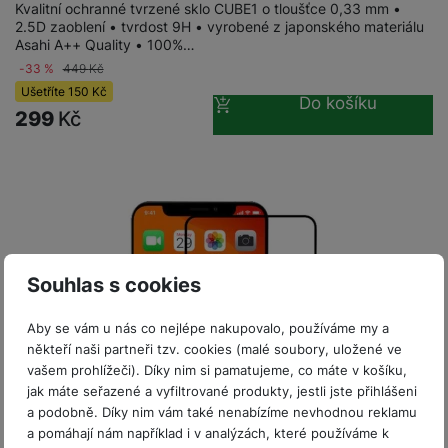
P
d
Kvalitní ochranné tvrzené sklo CUBE1 o tloušťce 0,33 mm •
a
i
d
ří
2.5D zaoblení • tvrdost 9H • vyrobené z japonského materiálu
n
m
č
i
s
Asahi A++ Quality • 100%…
i
ě
e
o
l
-33 %
449
Kč
c
ť
u
Ušetříte
150
Kč
e
o
H
Do košíku
š
P
299
Kč
v
e
e
P
o
é
r
n
ří
u
k
n
s
s
z
a
í
t
l
d
rt
p
v
u
r
y
ř
í
š
a
í
p
e
p
s
Souhlas s cookies
r
n
r
l
o
s
o
u
Aby se vám u nás co nejlépe nakupovalo, používáme my a
A
t
A
š
někteří naši partneři tzv. cookies (malé soubory, uložené ve
ir
v
ir
e
vašem prohlížeči). Díky nim si pamatujeme, co máte v košíku,
P
í
p
n
jak máte seřazené a vyfiltrované produkty, jestli jste přihlášeni
o
p
o
s
a podobně. Díky nim vám také nenabízíme nevhodnou reklamu
d
r
d
t
a pomáhají nám například i v analýzách, které používáme k
s
o
s