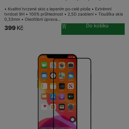
• Kvalitní tvrzené sklo s lepením po celé ploše • Extrémní
tvrdost 9H • 100% průhlednost • 2,5D zaoblení • Tloušťka skla
0,33mm • Oleofóbní úprava…
Do košíku
399
Kč