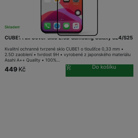
Skladem
na 26 prodejnách
CUBE1 Full Cover sklo 2.5D Samsung Galaxy S24/S25
Kvalitní ochranné tvrzené sklo CUBE1 o tloušťce 0,33 mm •
2.5D zaoblení • tvrdost 9H • vyrobené z japonského materiálu
Asahi A++ Quality • 100%…
Do košíku
449
Kč