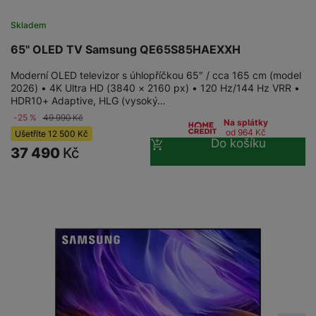
a
n
n
m
a
Skladem
i
e
bí
c
65" OLED TV Samsung QE65S85HAEXXH
r
je
e
y
ní
Moderní OLED televizor s úhlopříčkou 65″ / cca 165 cm (model
m
2026) • 4K Ultra HD (3840 × 2160 px) • 120 Hz/144 Hz VRR •
HDR10+ Adaptive, HLG (vysoký…
-25 %
49 990
Kč
Na splátky
od 964
Kč
Ušetříte
12 500
Kč
Do košíku
37 490
Kč