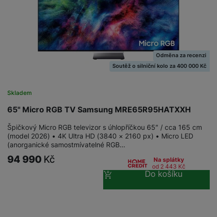
Odměna za recenzi
Soutěž o silniční kolo za 400 000 Kč
Skladem
65" Micro RGB TV Samsung MRE65R95HATXXH
Špičkový Micro RGB televizor s úhlopříčkou 65″ / cca 165 cm
(model 2026) • 4K Ultra HD (3840 × 2160 px) • Micro LED
(anorganické samostmívatelné RGB…
94 990
Kč
Na splátky
od 2 443
Kč
Do košíku