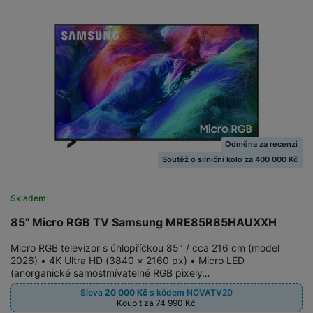
Odměna za recenzi
Soutěž o silniční kolo za 400 000 Kč
Skladem
85" Micro RGB TV Samsung MRE85R85HAUXXH
Micro RGB televizor s úhlopříčkou 85″ / cca 216 cm (model
2026) • 4K Ultra HD (3840 × 2160 px) • Micro LED
(anorganické samostmívatelné RGB pixely…
Sleva
20 000
Kč
s kódem
NOVATV20
Koupit za 74 990
Kč