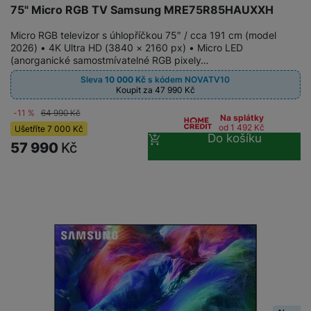
75" Micro RGB TV Samsung MRE75R85HAUXXH
Micro RGB televizor s úhlopříčkou 75″ / cca 191 cm (model
2026) • 4K Ultra HD (3840 × 2160 px) • Micro LED
(anorganické samostmívatelné RGB pixely…
Sleva
10 000
Kč
s kódem
NOVATV10
Koupit za 47 990
Kč
-11 %
64 990
Kč
Na splátky
od 1 492
Kč
Ušetříte
7 000
Kč
Do košíku
57 990
Kč