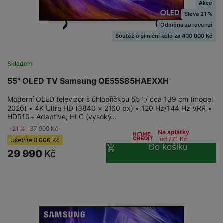
Akce
Sleva 21 %
Odměna za recenzi
Soutěž o silniční kolo za 400 000 Kč
Skladem
55" OLED TV Samsung QE55S85HAEXXH
Moderní OLED televizor s úhlopříčkou 55″ / cca 139 cm (model
2026) • 4K Ultra HD (3840 × 2160 px) • 120 Hz/144 Hz VRR •
HDR10+ Adaptive, HLG (vysoký…
-21 %
37 990
Kč
Na splátky
od 771
Kč
Ušetříte
8 000
Kč
Do košíku
29 990
Kč