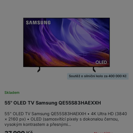
Soutěž o silniční kolo za 400 000 Kč
Skladem
55" OLED TV Samsung QE55S83HAEXXH
55" OLED TV Samsung QE55S83HAEXXH • 4K Ultra HD (3840
× 2160 px) • OLED (samosvítící pixely s dokonalou černou,
vysokým kontrastem a přesnými…