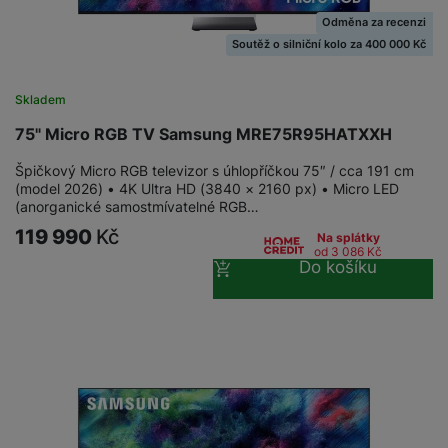
Odměna za recenzi
Soutěž o silniční kolo za 400 000 Kč
Skladem
75" Micro RGB TV Samsung MRE75R95HATXXH
Špičkový Micro RGB televizor s úhlopříčkou 75″ / cca 191 cm
(model 2026) • 4K Ultra HD (3840 × 2160 px) • Micro LED
(anorganické samostmívatelné RGB…
119 990
Kč
Na splátky
od 3 086
Kč
Do košíku