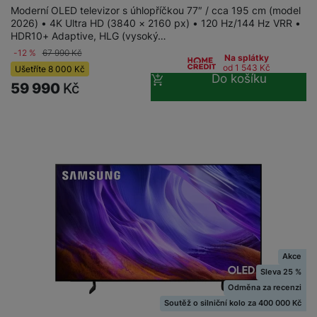
e
ří
č
Moderní OLED televizor s úhlopříčkou 77″ / cca 195 cm (model
i
ri
z
2026) • 4K Ultra HD (3840 × 2160 px) • 120 Hz/144 Hz VRR •
o
o
e
e
HDR10+ Adaptive, HLG (vysoký…
v
-
ní
-12 %
67 990
Kč
é
Na splátky
P
v
od 1 543
Kč
Ušetříte
8 000
Kč
s
ří
i
P
Do košíku
59 990
Kč
t
sl
d
o
o
u
e
w
l
š
o
e
y
e
k
r
n
a
b
H
st
b
a
e
ví
e
n
r
p
l
k
n
r
y
y
í
o
s
k
a
r
l
Akce
u
y
á
Sleva 25 %
t
c
v
Odměna za recenzi
o
hl
e
Soutěž o silniční kolo za 400 000 Kč
k
o
s