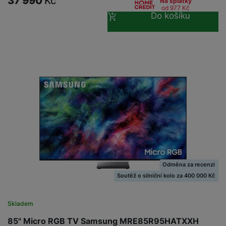
37 990
Kč
Na splátky
od 977
Kč
Do košíku
Odměna za recenzi
Soutěž o silniční kolo za 400 000 Kč
Skladem
85" Micro RGB TV Samsung MRE85R95HATXXH