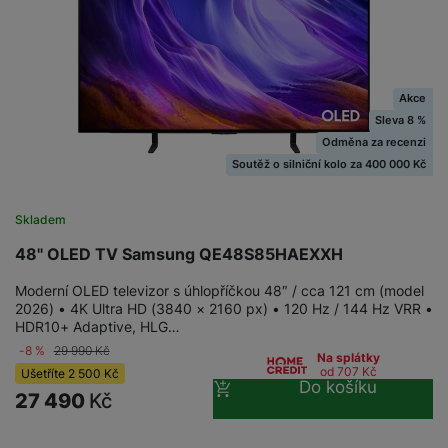
Akce
Sleva 8 %
Odměna za recenzi
Soutěž o silniční kolo za 400 000 Kč
Skladem
48" OLED TV Samsung QE48S85HAEXXH
Moderní OLED televizor s úhlopříčkou 48″ / cca 121 cm (model
2026) • 4K Ultra HD (3840 × 2160 px) • 120 Hz / 144 Hz VRR •
HDR10+ Adaptive, HLG…
-8 %
29 990
Kč
Na splátky
od 707
Kč
Ušetříte
2 500
Kč
Do košíku
27 490
Kč