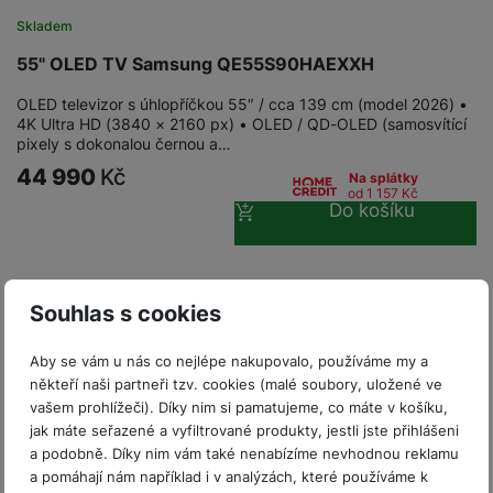
P
d
a
i
d
ří
Skladem
n
m
č
i
s
i
ě
55" OLED TV Samsung QE55S90HAEXXH
e
o
l
c
ť
u
e
OLED televizor s úhlopříčkou 55″ / cca 139 cm (model 2026) •
o
H
š
P
4K Ultra HD (3840 × 2160 px) • OLED / QD-OLED (samosvítící
v
e
pixely s dokonalou černou a…
e
P
o
é
r
n
ří
u
44 990
Kč
Na splátky
k
n
s
s
z
od 1 157
Kč
a
í
Do košíku
t
l
d
rt
p
v
u
r
y
ř
í
š
a
í
p
e
p
s
Souhlas s cookies
r
n
r
l
o
s
o
u
Aby se vám u nás co nejlépe nakupovalo, používáme my a
A
t
A
š
někteří naši partneři tzv. cookies (malé soubory, uložené ve
ir
v
ir
e
vašem prohlížeči). Díky nim si pamatujeme, co máte v košíku,
P
í
p
n
jak máte seřazené a vyfiltrované produkty, jestli jste přihlášeni
o
p
o
s
a podobně. Díky nim vám také nenabízíme nevhodnou reklamu
d
r
d
t
a pomáhají nám například i v analýzách, které používáme k
s
o
s