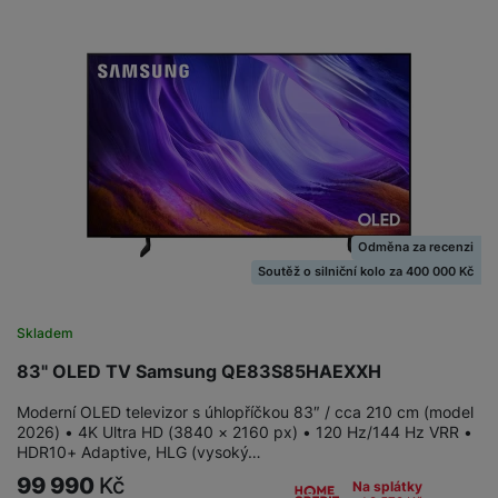
a
z
č
ě
d
e
ť
H
r
o
e
D
á
v
r
r
t
é
n
ž
o
k
í
á
v
a
a
k
é
r
p
y
p
t
o
p
o
y
č
r
w
Odměna za recenzi
ít
o
e
Soutěž o silniční kolo za 400 000 Kč
S
a
M
t
r
t
č
ic
e
b
y
Skladem
o
r
l
a
l
v
o
e
n
83" OLED TV Samsung QE83S85HAEXXH
u
é
S
v
k
s
ž
D
Moderní OLED televizor s úhlopříčkou 83″ / cca 210 cm (model
i
y
y
2026) • 4K Ultra HD (3840 × 2160 px) • 120 Hz/144 Hz VRR •
i
H
z
HDR10+ Adaptive, HLG (vysoký…
d
P
C
M
e
99 990
Kč
l
o
Na splátky
ul