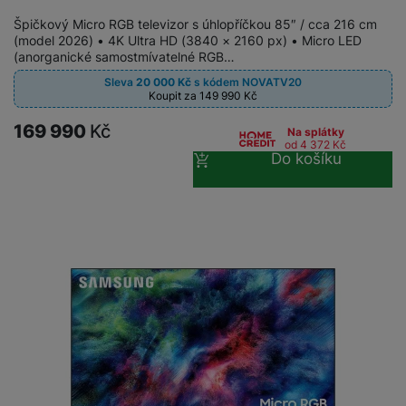
Špičkový Micro RGB televizor s úhlopříčkou 85″ / cca 216 cm
(model 2026) • 4K Ultra HD (3840 × 2160 px) • Micro LED
(anorganické samostmívatelné RGB…
Sleva
20 000
Kč
s kódem
NOVATV20
Koupit za 149 990
Kč
169 990
Kč
Na splátky
od 4 372
Kč
Do košíku