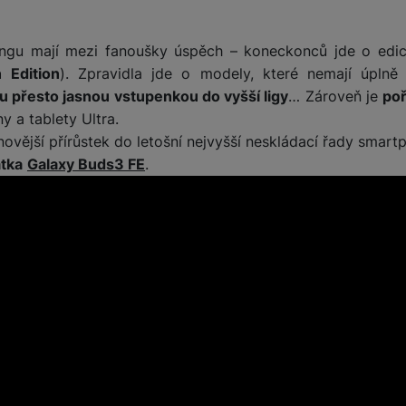
ngu mají mezi fanoušky úspěch – koneckonců jde o edic
 Edition
). Zpravidla jde o modely, které nemají úplně 
u přesto jasnou vstupenkou do vyšší ligy
… Zároveň je
poř
 a tablety Ultra.
novější přírůstek do letošní nejvyšší neskládací řady smar
tka
Galaxy Buds3 FE
.