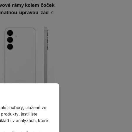
vové rámy kolem čoček
 matnou úpravou zad
si
lass Victus+
, rámeček je
malé soubory, uložené ve
odě a prachu se stupněm
rodukty, jestli jste
lad i v analýzách, které