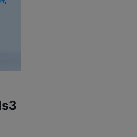
Foto
Smart
Ventilátory
Počítače a notebooky
Herní zóna
Péče o zdraví a tělo
ds3
Příslušenství