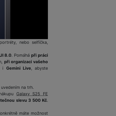
 obsahy nebo reklamy jak
ortréty, nebo selfíčka,
UI 8.0
. Pomáhá
při práci
h,
při organizaci vašeho
e i
Gemini Live
, abyste
 uvedením na trh.
i nákupu
Galaxy S25 FE
tečnou slevu 3 500 Kč
.
Konkrétně máte možnost