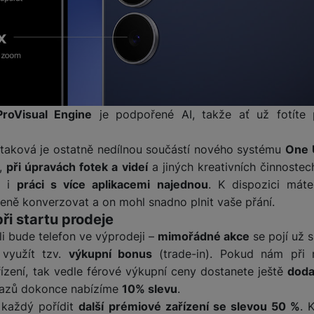
žíváme my nebo naši partneři, abychom vám mohli zobrazit vhodné
a stránkách třetích stran.
ProVisual Engine
je podpořené AI, takže ať už fotíte p
taková je ostatně nedílnou součástí nového systému
One 
ů,
při úpravách fotek a videí
a jiných kreativních činnostec
i
práci s více aplikacemi najednou
. K dispozici mát
zeně konverzovat a on mohl snadno plnit vaše přání.
i startu prodeje
li bude telefon ve výprodeji –
mimořádné akce
se pojí už s
využít tzv.
výkupní bonus
(trade-in). Pokud nám př
ízení, tak vedle férové výkupní ceny dostanete ještě
doda
ůkazů dokonce nabízíme
10% slevu
.
 každý pořídit
další prémiové zařízení se slevou 50 %
. 