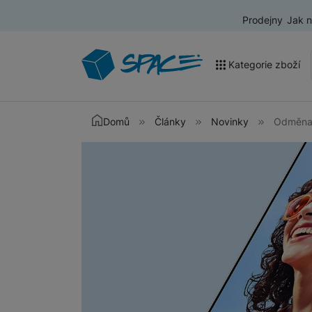
Prodejny
Jak 
Kategorie zboží
Akce a výprodej
Domů
Články
Novinky
Odměna 
Mobilní telefony
Nositelná elektronika
Televize
Audio
Domácí spotřebiče
Tablety
Foto