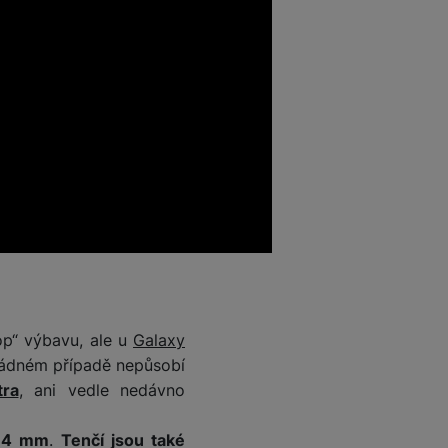
op“ výbavu, ale u
Galaxy
žádném případě nepůsobí
tra
, ani vedle nedávno
,4 mm
.
Tenčí jsou také