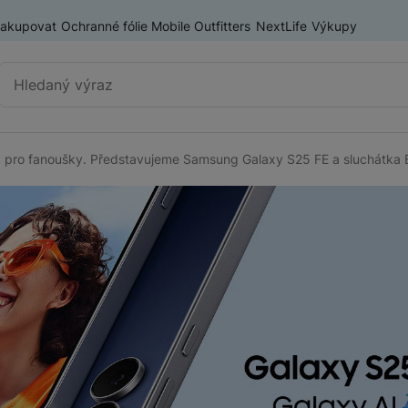
nakupovat
Ochranné fólie Mobile Outfitters
NextLife
Výkupy
Vyhledávání
pro fanoušky. Představujeme Samsung Galaxy S25 FE a sluchátka 
Výprodej
Mobilní telefony
Nositelná elektronika
Příslušenství
Televize
Audio
Domácí spotřebiče