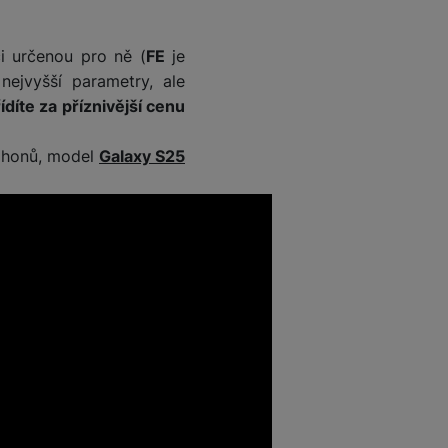
i určenou pro ně (
FE
je
nejvyšší parametry, ale
ídíte za příznivější cenu
tphonů, model
Galaxy S25