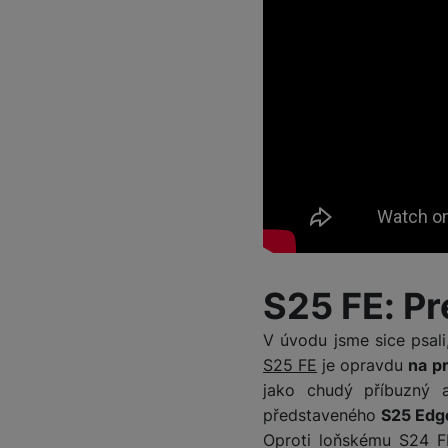
S25 FE: P
V úvodu jsme sice psal
S25 FE
je opravdu
na p
jako chudý příbuzný a
představeného
S25 Edg
Oproti loňskému S24 FE