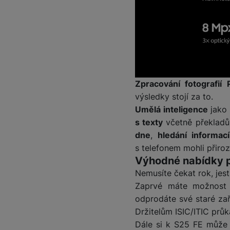
Marketingové cookies pou
na našich stránkách, tak n
Zpracování fotografií 
výsledky stojí za to.
Umělá inteligence
jako 
s texty
včetně překlad
dne
,
hledání informací
s telefonem mohli přiro
Výhodné nabídky př
Nemusíte čekat rok, jest
Zaprvé máte možnost 
odprodáte své staré zař
Držitelům ISIC/ITIC pr
Dále si k S25 FE může