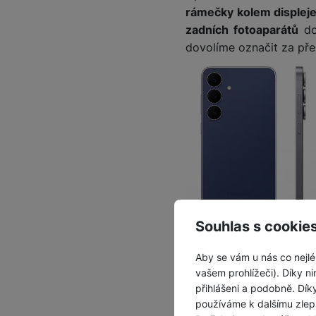
rámečky kolem displej
zadních fotoaparátů
do
dovolíme označit za přek
Souhlas s cookie
Nezklame ani odolnost. 
Aby se vám u nás co nejlé
z vylepšené slitiny hlin
vašem prohlížeči). Díky ni
krytí
IP68
.
přihlášeni a podobně. Dí
Potěší i vnitřní vý
používáme k dalšímu zlep