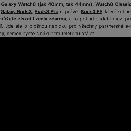
i
Galaxy Watch8 (jak 40mm, tak 44mm), Watch8 Classi
y
Galaxy Buds3
,
Buds3 Pro
či právě
Buds3 FE
, která si hn
ůžete získat i zcela zdarma
, a to pokud budete mezi prv
í
. Jde ale o plošnou nabídku pro všechny partnerské e
ají, neměli byste s nákupem telefonu otálet.