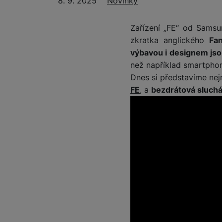
8. 9. 2025
Rubriky
Novinky
Zařízení „FE“ od Samsu
zkratka anglického
Fan
výbavou i designem jso
než například smartphony
Dnes si představíme nej
FE
, a
bezdrátová sluchá