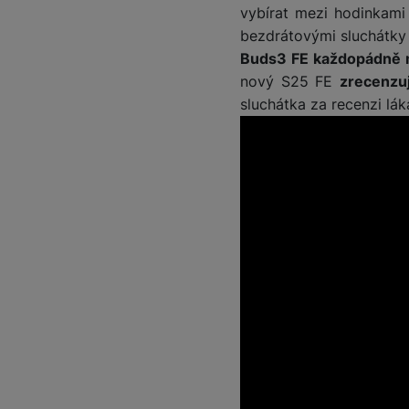
vybírat mezi hodinkam
bezdrátovými sluchátk
Buds3 FE každopádně m
nový S25 FE
zrecenzuj
sluchátka za recenzi lák