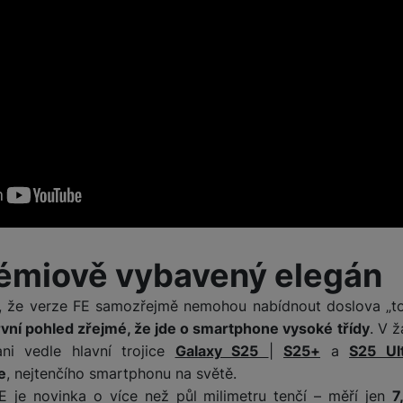
rémiově vybavený elegán
i, že verze FE samozřejmě nemohou nabídnout doslova „t
rvní pohled zřejmé, že jde o smartphone vysoké třídy
. V 
ni vedle hlavní trojice
Galaxy S25
|
S25+
a
S25 Ul
e
, nejtenčího smartphonu na světě.
 je novinka o více než půl milimetru tenčí – měří jen
7