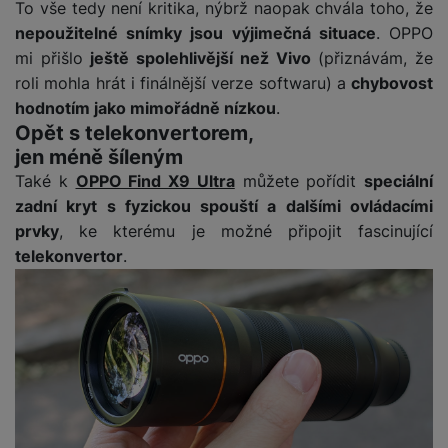
o
To vše tedy není kritika, nýbrž naopak chvála toho, že
r
y
ří
K
R
n
y
nepoužitelné snímky jsou výjimečná situace
. OPPO
/
s
a
y
e
a
n
mi přišlo
ještě spolehlivější než Vivo
(přiznávám, že
l
b
c
p
o
u
e
roli mohla hrát i finálnější verze softwaru) a
chybovost
h
P
ř
s
š
l
hodnotím jako mimořádně nízkou
.
l
ří
e
i
e
y
Opět s telekonvertorem,
o
s
d
č
n
n
l
jen méně šíleným
s
R
e
s
a
u
Také k
OPPO Find X9 Ultra
můžete pořídit
speciální
á
e
d
t
b
š
zadní kryt s fyzickou spouští a dalšími ovládacími
d
d
a
v
íj
e
k
u
prvky
, ke kterému je možné připojit fascinující
t
í
e
n
y
k
telekonvertor
.
p
č
s
P
c
r
F
k
t
T
ří
e
o
l
y
v
e
s
t
a
í
l
l
a
S
s
p
e
u
b
íť
h
r
k
š
l
o
d
o
o
e
e
v
i
i
n
n
t
é
s
P
v
s