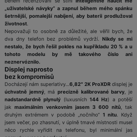
během recenzování se stihl
inteligentně naučit mé
a
n
n
„uživatelské návyky“ a zapnul během mého spánku
m
a
i
šetrnější, pomalejší nabíjení, aby baterii prodlužoval
e
bí
c
životnost
.
r
je
e
y
ní
Nepovažuji to osobně za důležité, ale věřil bych, že
m
dva dny telefon bez problémů vydrží.
Nikdy se mi
nestalo, že bych řešil pokles na kupříkladu 20 % a u
tohoto modelu by mě takového číslo ani
neznervóznilo.
Displej naprosto
bez kompromisů
Docházejí nám superlativy…
6,82″ 2K ProXDR
displej je
úchvatně jemný
, má
precizně kalibrované barvy
, je
nadstandardně plynulý
(luxusních
144 Hz
) a potěší
jak
maximálním venkovním jasem 3 600 nitů
, tak
druhým extrémem v podobě „nočního“
1 nitu
. Když
jsem večer, po zhasnutí, v úplně tmavé místnosti musel
něco rychle vyřídit na telefonu, byl minimální jas