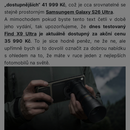
v
p
„dostupnějších“ 41 999 Kč
, což je cca srovnatelné se
í
r
stejně prostorným
Samsungem Galaxy S26 Ultra
.
a
P
A mimochodem pokud byste tento text četli v době
H
č
ř
jeho vydání, tak upozorňujeme, že
dnes testovaný
e
k
í
Find X9 Ultra
je aktuálně dostupný za akční cenu
r
y
s
35 990 Kč
. To je sice hodně peněz, ne že ne, ale
ní
a
l
m
upřímně bych si to dovolil označit za dobrou nabídku
s
u
o
s ohledem na to, že máte v ruce jeden z nejlepších
u
š
ni
š
fotomobilů na světě.
e
t
i
n
o
č
s
r
k
t
y
y
v
í
H
P
p
e
ří
r
r
sl
o
n
u
t
í
š
e
o