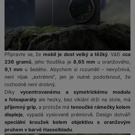
Připravte se, že
mobil je dost velký a těžký
. Váží
cca
236 gramů
, jeho tloušťka je
8,65 mm
u oranžového,
9,1 mm
u šedého. Abychom si rozuměli – nevyčnívá,
není nijak „extrémní“, jen je nutné podotknout, že
rozhodně není drobný.
Díky
vycentrovanému a symetrickému modulu
s fotoaparáty
ale hezky, bez viklání drží na stole, má
příjemný grip
, a protože má
tenoučké rámečky kolem
displeje
, vypadá vysloveně prémiově. Design dotváří
speciální kroužek kolem objektivu s oranžovým
pruhem v barvě Hasselbladu
.