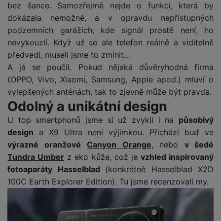
bez šance. Samozřejmě nejde o funkci, která by
dokázala nemožné, a v opravdu nepřístupných
podzemních garážích, kde signál prostě není, ho
nevykouzlí. Když už se ale telefon reálně a viditelně
předvedl, museli jsme to zmínit…
A já se poučil. Pokud nějaká důvěryhodná firma
(OPPO, Vivo, Xiaomi, Samsung, Apple apod.) mluví o
vylepšených anténách, tak to zjevně může být pravda.
Odolný a unikátní design
U top smartphonů jsme si už zvykli i na
působivý
design
a X9 Ultra není výjimkou. Přichází buď ve
výrazné oranžové
Canyon Orange
, nebo
v šedé
Tundra Umber
z eko kůže, což je
vzhled inspirovaný
fotoaparáty Hasselblad
(konkrétně Hasselblad X2D
100C Earth Explorer Edition). Tu jsme recenzovali my.