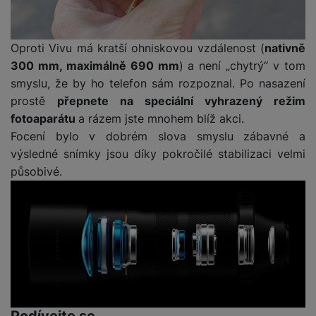
y
n
k
a
e
t
a
y
d
r
v
N
b
t
í
a
E
Oproti Vivu má kratší ohniskovou vzdálenost (
nativně
íj
P
o
k
b
x
300 mm, maximálně 690 mm
) a není „chytrý“ v tom
e
ří
r
d
íj
t
č
sl
smyslu, že by ho telefon sám rozpoznal. Po nasazení
y
o
e
e
k
u
prostě
přepnete na speciální vyhrazený režim
m
č
r
y
š
B
fotoaparátu
a rázem jste mnohem blíž akci.
á
k
n
(
e
a
Focení bylo v dobrém slova smyslu zábavné a
c
y
í
2
n
t
í
výsledné snímky jsou díky pokročilé stabilizaci velmi
H
3
st
e
L
m
působivé.
D
0
ví
ri
o
s
D
V
p
e
k
p
d
)
r
a
á
o
is
o
n
t
t
N
k
A
a
o
ř
a
y
p
p
r
e
b
pl
á
y
E
b
íj
e
j
x
i
e
W
P
e
t
č
cí
Podívejte se
a