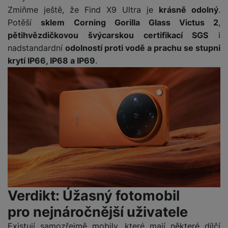
Zmiňme ještě, že Find X9 Ultra je
krásně odolný
.
Potěší
sklem
Corning Gorilla Glass Victus 2
,
pětihvězdičkovou švýcarskou certifikací SGS
i
nadstandardní
odolností proti vodě a prachu se stupni
krytí IP66, IP68 a IP69
.
Verdikt: Úžasný fotomobil
pro nejnáročnější uživatele
Existují samozřejmě mobily, které mají některé dílčí