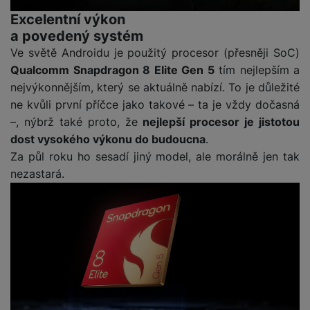
e
l
v
n
Excelentní výkon
e
l
st
a povedený systém
v
a
ví
Ve světě Androidu je použitý procesor (přesněji SoC)
i
d
k
Qualcomm Snapdragon 8 Elite Gen 5
tím nejlepším a
z
a
v
e
nejvýkonnějším, který se aktuálně nabízí. To je důležité
č
y
e
ne kvůli první příčce jako takové – ta je vždy dočasná
s
P
D
–, nýbrž také proto, že
nejlepší procesor je jistotou
a
o
H
á
v
dost vysokého výkonu do budoucna
.
w
e
l
a
Za půl roku ho sesadí jiný model, ale morálně jen tak
e
r
k
č
r
nezastará.
n
o
ů
b
í
v
m
a
sl
é
n
u
o
k
c
v
y
h
l
á
a
P
t
B
d
a
k
e
a
m