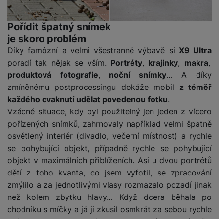
a
m
v
e
P
bi
a
B
e
e
ř
ln
M
b
e
Pořídit špatný snímek
č
s
í
í
y
a
z
je skoro problém
k
ni
s
t
ši
t
d
y
c
Díky famózní a velmi všestranné výbavě si
X9 Ultra
l
el
a
o
r
e
u
poradí tak nějak se vším.
Portréty
,
krajinky
,
makra
,
e
p
h
á
k
š
f
produktová fotografie
,
noční snímky
… A díky
o
y
t
t
e
o
zmíněnému postprocessingu dokáže mobil
z téměř
dl
o
a
n
n
S
každého cvaknutí udělat povedenou fotku
.
o
v
bl
s
y
l
ž
é
Vzácné situace, kdy byl použitelný jen jeden z vícero
e
t
u
k
n
pořízených snímků, zahrnovaly například velmi špatně
t
P
v
n
y
a
ů
ří
osvětlený interiér (divadlo, večerní místnost) a rychle
í
e
p
b
m
s
se pohybující objekt, případně rychle se pohybující
p
č
o
íj
l
r
objekt v maximálních přiblíženích. Asi u dvou portrétů
n
S
d
e
u
o
í
dětí z toho kvanta, co jsem vyfotil, se zpracování
I
m
č
š
A
c
zmýlilo a za jednotlivými vlasy rozmazalo pozadí jinak
M
y
k
e
p
l
k
š
y
než kolem zbytku hlavy… Když dcera běhala po
n
p
o
a
chodníku s míčky a já ji zkusil osmkrát za sebou rychle
s
l
T
n
N
rt