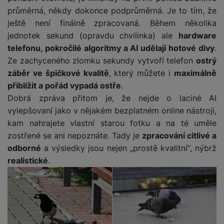
e
l
a
ti
o
j
y
průměrná, někdy dokonce podprůměrná. Je to tím, že
n
e
s
v
k
e
a
s
ještě není finálně zpracovaná. Během několika
k
t
y
y
č
s
t
o
o
jednotek sekund (opravdu chvilinka) ale
hardware
k
u
B
v
h
j
R
telefonu, pokročilé algoritmy a AI udělají hotové divy
.
y
š
l
í
l
a
o
Ze zachyceného zlomku sekundy vytvoří telefon
ostrý
i
e
e
n
u
F
záběr ve špičkové kvalitě
, který můžete i
maximálně
č
s
N
d
y
t
P
ól
přiblížit a pořád vypadá ostře
.
k
k
a
y
p
e
ří
ie
y
y
b
Dobrá zpráva přitom je, že nejde o laciné AI
r
r
sl
M
D
íj
vylepšovaní jako v nějakém bezplatném online nástroji,
o
y
u
o
V
F
ig
e
t
kam nahrajete vlastní starou fotku a na té uměle
š
bi
y
o
it
K
č
a
e
zostřené se ani nepoznáte. Tady je
zpracování citlivé a
le
s
t
ál
l
k
b
n
O
odborné
a výsledky jsou nejen „prostě kvalitní“, nýbrž
a
o
ní
á
y
l
st
u
v
realistické
.
p
f
v
d
e
ví
tf
a
o
o
e
o
t
p
it
č
u
t
s
a
y
r
t
e
z
o
n
u
o
e
d
r
Kl
i
t
m
rs
r
á
á
c
a
o