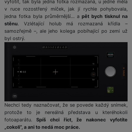
vyfotit, tak byla jedna fotka rozmazaná, u jedné měla
t
e
r
y
a
y
v
v ruce rozostřený míček, jak jí rychle pohybovala,
a
bí
K
í
F
jedna fotka byla průměrnější… a
pět bych tisknul na
c
je
P
a
p
il
k
č
ří
stěnu
. Vzlétající holub má rozmazaná křídla –
b
r
t
p
k
s
samozřejmě –, ale jeho kolega pobíhající po zemi už
e
o
r
a
y
l
byl ostrý.
l
c
y
d
k
u
y
h
y
c
š
K
a
y
h
e
r
r
t
S
y
n
y
e
r
o
tr
s
t
d
é
ft
ý
t
k
u
h
w
m
v
y
k
o
a
h
í
c
d
r
o
p
A
e
i
e
di
r
d
Nechci tedy naznačovat, že se povede každý snímek,
n
n
o
a
D
k
protože to je nereálná představa u kteréhokoli
H
k
i
p
i
y
U
fotoaparátu.
Spíš chci říct, že nakonec vyfotíte
á
P
t
s
B
„cokoli“, a ani to nedá moc práce.
m
h
é
k
P