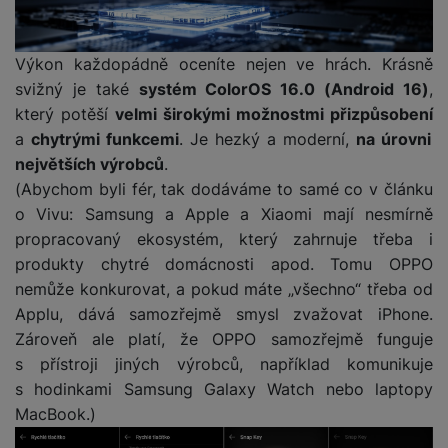
a
z
č
ě
d
e
ť
H
r
o
e
Výkon každopádně oceníte nejen ve hrách. Krásně
D
á
v
r
svižný je také
systém ColorOS 16.0 (Android 16)
,
r
t
é
n
ž
o
který potěší
velmi širokými možnostmi přizpůsobení
k
í
á
v
a
chytrými funkcemi
. Je hezký a moderní,
na úrovni
a
a
k
é
největších výrobců
.
r
p
y
p
(Abychom byli fér, tak dodáváme to samé co v článku
t
o
p
o
y
o Vivu: Samsung a Apple a Xiaomi mají nesmírně
č
r
w
propracovaný ekosystém, který zahrnuje třeba i
ít
o
e
S
a
M
produkty chytré domácnosti apod. Tomu OPPO
t
r
t
č
ic
nemůže konkurovat, a pokud máte „všechno“ třeba od
e
b
y
o
r
l
a
Applu, dává samozřejmě smysl zvažovat iPhone.
l
v
o
e
n
Zároveň ale platí, že OPPO samozřejmě funguje
u
é
S
v
k
s
s přístroji jiných výrobců, například komunikuje
ž
D
i
y
y
s hodinkami Samsung Galaxy Watch nebo laptopy
i
H
z
MacBook.)
d
P
C
M
e
l
o
ul