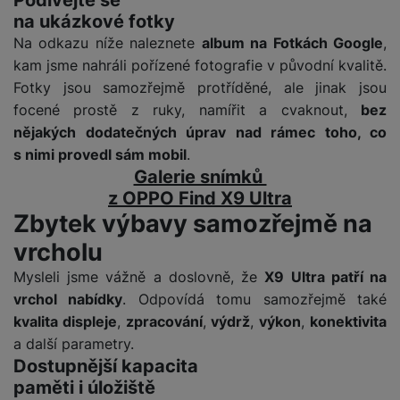
ří
c
e
ů
s
t
na ukázkové fotky
s
í
r
m
t
c
l
a
Na odkazu níže naleznete
album na Fotkách Google
,
n
oj
h
u
d
P
kam jsme nahráli pořízené fotografie v původní kvalitě.
í
á
P
š
a
ř
S
Fotky jsou samozřejmě protříděné, ale jinak jsou
n
P
ří
e
p
í
S
focené prostě z ruky, namířit a cvaknout,
bez
k
ří
s
n
t
s
D
y
sl
l
nějakých dodatečných úprav nad rámec toho, co
s
é
l
d
u
u
s nimi provedl sám mobil
.
t
r
u
is
š
š
Galerie snímků
v
y
š
k
e
e
z OPPO Find X9 Ultra
í
e
y
n
n
M
Zbytek výbavy samozřejmě na
p
n
st
s
ik
r
S
s
vrcholu
ví
t
r
o
S
t
p
v
o
s
Mysleli jsme vážně a doslovně, že
X9 Ultra patří na
D
v
r
í
f
p
d
vrchol nabídky
. Odpovídá tomu samozřejmě také
í
o
p
o
o
is
p
kvalita displeje
,
zpracování
,
výdrž
,
výkon
,
konektivita
M
r
n
t
k
r
a další parametry.
a
o
y
ř
y
o
Dostupnější kapacita
c
l
e
a
paměti i úložiště
e
P
b
u