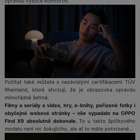
opravdu vysoce komfortní.
Počítat také můžete s nezávislými certifikacemi TÜV
Rheinland, které stvrzují, že je obrazovka opravdu
mimořádně šetrná.
Filmy a seriály a videa, hry, e-knihy, pořízené fotky i
obyčejné webové stránky – vše vypadalo na OPPO
Find X9 absolutně dokonale.
To u takto špičkového
modelu není nic šokujícího, ale ať to máte potvrzené…