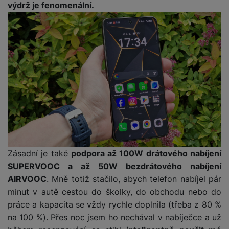
e
ří
výdrž je fenomenální.
č
i
ri
z
o
o
e
e
v
-
ní
é
P
v
s
ří
i
P
t
sl
d
o
o
u
e
w
l
š
o
e
y
e
k
r
n
a
b
H
st
b
a
e
ví
e
n
r
p
l
k
n
Zásadní je také
podpora až 100W drátového nabíjení
r
y
y
í
SUPERVOOC a až 50W bezdrátového nabíjení
o
s
k
a
r
AIRVOOC
. Mně totiž stačilo, abych telefon nabíjel pár
l
u
y
minut v autě cestou do školky, do obchodu nebo do
á
t
c
práce a kapacita se vždy rychle doplnila (třeba z 80 %
v
o
hl
na 100 %). Přes noc jsem ho nechával v nabíječce a už
e
k
o
s