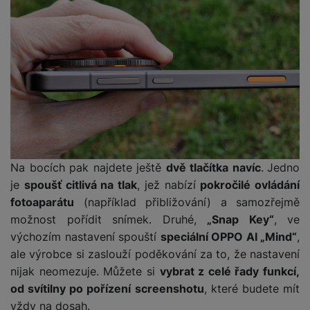
Na bocích pak najdete ještě
dvě tlačítka navíc
.
Jedno
je
spoušť citlivá na tlak
, jež nabízí
pokročilé ovládání
fotoaparátu
(například přibližování) a samozřejmě
možnost pořídit snímek. Druhé,
„Snap Key“
, ve
výchozím nastavení spouští
speciální OPPO AI „Mind“
,
ale výrobce si zaslouží poděkování za to, že nastavení
nijak neomezuje. Můžete si
vybrat z celé řady funkcí,
od svítilny po pořízení screenshotu
, které budete mít
vždy na dosah.