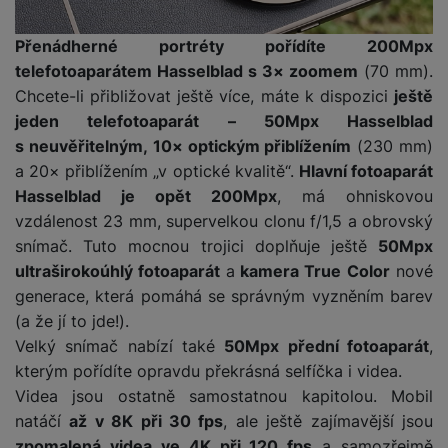
y
O
e
t
y
é
t
o
ni
t
m
n
a
c
r
y
p
o
t
t
ř
o
o
Přenádherné portréty pořídíte 200Mpx
e
h
n
r
r
o
o
e
bi
t
pi
r
O
telefotoaparátem Hasselblad s 3× zoomem
(70 mm).
í
s
y,
a
r
b
ln
e
lá
a
c
s
Chcete-li přibližovat ještě více, máte k dispozici
ještě
t
a
p
y
i
í
b
t
n
h
t
jeden telefotoaparát – 50Mpx Hasselblad
e
u
a
č
t
o
o
n
r
o
S
n
di
s neuvěřitelným, 10× optickým přiblížením
(230 mm)
r
e
el
o
r
á
a
l
m
y
o
á
a 20× přiblížením „v optické kvalitě“.
Hlavní fotoaparát
e
k
y
s
n
y
a
F
s
t
f
Hasselblad je opět 200Mpx
, má ohniskovou
ů
K
kl
n
rt
o
y
y
S
o
m
vzdálenost 23 mm, supervelkou clonu f/1,5 a obrovský
D
u
a
é
m
t
st
p
n
o
c
p
f
snímač. Tuto mocnou trojici doplňuje ještě
50Mpx
Vi
o
o
é
P
o
y
k
h
r
ól
P
ultraširokoúhlý fotoaparát
a
kamera True Color
nové
d
ni
m
ří
rt
o
y
o
ie
o
P
e
generace, která pomáhá se správným vyzněním barev
t
B
y
s
o
v
ň
c
a
u
o
o
o
(a že jí to jde!).
a
l
v
a
s
h
t
z
čí
S
k
r
t
u
Velký snímač nabízí také
50Mpx přední fotoaparát
,
ní
c
k
y
v
d
t
l
a
y
e
š
kterým pořídíte opravdu překrásná selfíčka i videa.
p
í
é
tr
r
r
a
u
m
ri
e
o
Videa jsou ostatně samostatnou kapitolou. Mobil
s
s
é
z
a
č
c
e
e
n
m
t
p
natáčí
až v 8K při 30 fps
, ale ještě zajímavější jsou
h
e
,
e
h
r
p
s
ů
a
o
o
n
b
zpomalená videa ve 4K při 120 fps
a samozřejmě
a
á