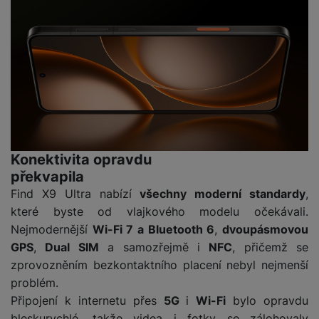
Konektivita opravdu
překvapila
Find X9 Ultra nabízí
všechny moderní standardy
,
které byste od vlajkového modelu očekávali.
Nejmodernější
Wi-Fi 7 a Bluetooth 6
,
dvoupásmovou
GPS
,
Dual SIM
a samozřejmě i
NFC
, přičemž se
zprovozněním bezkontaktního placení nebyl nejmenší
problém.
Připojení k internetu přes
5G
i
Wi-Fi
bylo opravdu
bleskurychlé, takže videa i fotky se zálohovaly