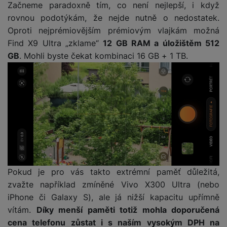
P
d
Začneme paradoxně tím, co není nejlepší, i když
a
i
d
ří
n
m
rovnou podotýkám, že nejde nutně o nedostatek.
č
i
s
i
ě
e
Oproti nejprémiovějším prémiovým vlajkám možná
o
l
c
ť
Find X9 Ultra „zklame“
12 GB RAM a úložištěm 512
u
e
o
H
GB
. Mohli byste čekat kombinaci 16 GB + 1 TB.
š
P
v
e
e
P
o
é
r
n
ří
u
k
n
s
s
z
a
í
t
l
d
rt
p
v
u
r
y
ř
í
š
a
í
p
e
p
s
r
n
r
l
o
s
o
u
A
t
A
Pokud je pro vás takto extrémní paměť důležitá,
š
ir
v
ir
zvažte například zmíněné Vivo X300 Ultra (nebo
e
P
í
p
n
iPhone či Galaxy S), ale já nižší kapacitu upřímně
o
p
o
s
vítám.
Díky menší paměti totiž mohla doporučená
d
r
d
t
cena telefonu zůstat i s naším vysokým DPH na
s
o
s