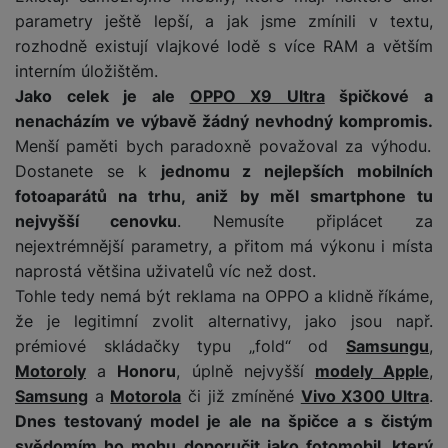
parametry ještě lepší, a jak jsme zmínili v textu,
rozhodně existují vlajkové lodě s více RAM a větším
interním úložištěm.
Jako celek je ale
OPPO X9 Ultra
špičkové a
nenacházím ve výbavě žádný nevhodný kompromis.
Menší paměti bych paradoxně považoval za výhodu.
Dostanete se k
jednomu z nejlepších mobilních
fotoaparátů na trhu, aniž by měl smartphone tu
nejvyšší cenovku
. Nemusíte připlácet za
nejextrémnější parametry, a přitom má výkonu i místa
naprostá většina uživatelů víc než dost.
Tohle tedy nemá být reklama na OPPO a klidně říkáme,
že je legitimní zvolit alternativy, jako jsou např.
prémiové skládačky typu „fold“ od
Samsungu
,
Motoroly
a
Honoru
, úplně nejvyšší
modely Apple
,
Samsung
a
Motorola
či již zmíněné
Vivo X300 Ultra
.
Dnes testovaný model je ale na špičce a s čistým
svědomím ho mohu doporučit jako fotomobil, který