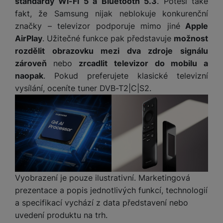
standardy Wi-Fi 5 a Bluetooth 5.3
. Potěší také
M
e
R
w
ti
fakt, že Samsung nijak neblokuje konkurenční
ic
á
e
m
H
r
značky – televizor podporuje mimo jiné
Apple
m
r
é
e
o
AirPlay
. Užitečné funkce pak představuje
možnost
e
b
di
r
S
č
a
rozdělit obrazovku mezi dva zdroje signálu
a
ní
D
k
n
zároveň
nebo
zrcadlit televizor do mobilu a
m
X
J
y
k
naopak
. Pokud preferujete klasické televizní
y
C
e
p
y
vysílání, oceníte tuner DVB-T2|C|S2.
ši
d
r
p
n
o
r
H
o
F
o
e
r
r
d
r
á
a
v
n
z
m
ě
í
o
e
a
a
v
T
ví
p
Vyobrazení je pouze ilustrativní. Marketingová
é
V
c
o
prezentace a popis jednotlivých funkcí, technologií
b
e
č
A
a specifikací vychází z data představení nebo
a
z
ít
u
t
a
uvedení produktu na trh.
a
d