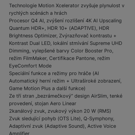
e
l
a
ti
o
j
y
Technologie Motion Xcelerator zvyšuje plynulost v
n
e
s
v
k
e
a
rychlých scénách a hrách
s
k
t
y
y
č
s
t
Procesor Q4 AI, zvýšení rozlišení 4K AI Upscaling
o
o
k
u
B
v
h
j
R
Quantum HDR+, HDR 10+ (ADAPTIVE), HDR
y
š
l
í
l
a
o
Brightness Optimizer, Zvýrazňovač kontrastu +
i
e
e
n
u
F
Kontrast Dual LED, lokální stmívání Supreme UHD
č
s
N
d
y
t
P
ól
Dimming, vylepšené barvy Color Booster Pro,
k
k
a
y
p
e
ří
ie
režim FilmMaker, Certifikace Pantone, režim
y
y
b
r
r
sl
M
D
íj
EyeComfort Mode
o
y
u
o
V
F
ig
e
Speciální funkce a režimy pro hráče (AI
t
š
bi
y
o
it
K
č
a
Automatický herní režim + Ultraširoké zobrazení,
e
le
s
t
ál
l
k
b
n
Game Motion Plus a další funkce)
O
a
o
ní
á
y
l
st
u
Ze tří stran „bezrámečkový“ design AirSlim, tenké
v
p
f
v
d
e
ví
tf
a
provedení, stojan Aero Linear
o
o
e
o
t
p
it
č
u
2kanálový zvuk, zvukový výkon 20 W (RMS)
t
s
a
y
r
t
e
z
Zvuk sledující pohyb (OTS Lite), Q-Symphony,
o
n
u
o
e
d
r
Kl
i
t
Adaptivní zvuk (Adaptive Sound), Active Voice
m
rs
r
á
á
c
a
Amplifier
o