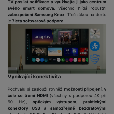
a
z
TV posílat notifikace a využívejte ji jako centrum
č
ě
d
e
svého smart domova
. Všechno hlídá robustní
ť
H
r
zabezpečení Samsung Knox
. Třešničkou na dortu
o
e
D
á
v
je
7letá softwarová podpora.
r
r
t
é
n
ž
o
k
í
á
v
a
a
k
é
r
p
y
p
t
o
p
o
y
č
r
w
ít
o
e
S
a
M
t
r
t
č
ic
e
b
y
Vynikající konektivita
o
r
l
a
l
v
o
e
n
u
é
S
Pochvalu si zaslouží rovněž
možnosti připojení, v
v
k
s
ž
D
čele se třemi HDMI
(všechny s podporou 4K při
i
y
y
i
H
z
60 Hz)
, optickým výstupem, praktickými
d
P
C
M
e
konektory USB a samozřejmě bezdrátovými
l
o
ul