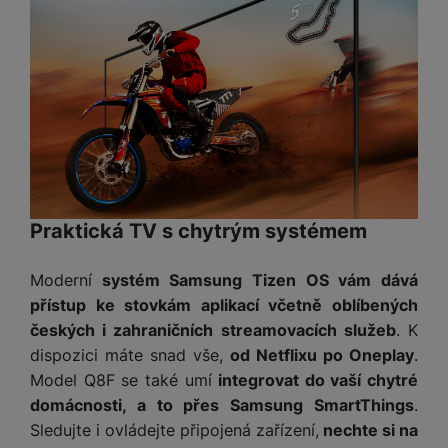
e
l
v
n
e
l
st
v
a
ví
i
d
k
z
a
v
e
č
y
e
s
P
D
a
o
H
á
v
w
e
l
a
e
Praktická TV s chytrým systémem
r
k
č
r
n
o
ů
b
í
Moderní
systém Samsung Tizen OS vám dává
v
m
a
sl
é
přístup ke stovkám aplikací včetně oblíbených
n
u
o
českých i zahraničních streamovacích služeb
. K
k
c
v
dispozici máte snad vše,
od Netflixu po Oneplay
.
y
h
l
Model Q8F se také umí
integrovat do vaší chytré
á
a
P
domácnosti, a to přes Samsung SmartThings
.
t
B
d
a
k
e
Sledujte i ovládejte připojená zařízení,
nechte si na
a
m