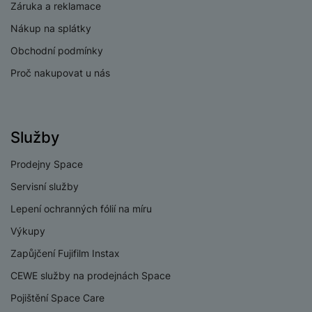
Paměťová karta
Ne
Záruka a reklamace
Nákup na splátky
USB-C
Ne
Obchodní podmínky
USB OTG
Ne
Proč nakupovat u nás
Ethernet (LAN)
Ano
HDMI ARC
Ano
Služby
Optický
Ano
vstup/výstup
Prodejny Space
USB-A
Ano
Servisní služby
Lepení ochranných fólií na míru
Výkupy
ZVUK
Zapůjčení Fujifilm Instax
CEWE služby na prodejnách Space
Zvuk sledující pohyb
Ano
Pojištění Space Care
Typ reproduktoru
2.0 CH