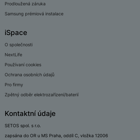
Prodloužená záruka
Výkon reproduktoru
20 W
Samsung prémiová instalace
iSpace
BALENÍ
O společnosti
NextLife
Hmotnost balení
19,1 kg
Používaní cookies
Délka balení
136,9 CM
Ochrana osobních údajů
Šířka balení
14,2 CM
Pro firmy
Výška balení
81,9 CM
Zpětný odběr elektrozařízení/baterií
Kontaktní údaje
SETOS spol. s r.o.
LEGISLATIVNÍ POŽADAVKY
zapsána do OR u MS Praha, oddíl C, vložka 12006