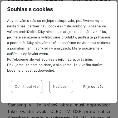
ří
elegantnímu, prakticky bezrámečkovému
c
e
ů
s
t
s
í
designu
je navíc tato televize ozdobou jakékoli
r
Souhlas s cookies
m
t
c
l
a
místnosti.
n
oj
h
u
d
P
í
Aby se vám u nás co nejlépe nakupovalo, používáme my a
á
P
š
a
ř
S
někteří naši partneři tzv. cookies (malé soubory, uložené ve
n
P
ří
e
p
í
S
vašem prohlížeči). Díky nim si pamatujeme, co máte v košíku,
k
ří
s
n
t
s
D
jak máte seřazené a vyfiltrované produkty, jestli jste přihlášeni
y
sl
l
s
é
l
d
a podobně. Díky nim vám také nenabízíme nevhodnou reklamu
u
u
t
r
u
a pomáhají nám například i v analýzách, které používáme k
is
š
š
v
y
š
dalšímu zlepšování webu.
k
e
e
í
e
Potřebujeme ale váš souhlas s jejich zpracováváním.
y
n
n
M
p
n
Děkujeme, že nám ho dáte, a slibujeme, že k vašim datům
Samsung QLED TV Q8F je dostupný v
st
s
ik
r
S
budeme chovat zodpovědně.
s
následujících úhlopříčkách:
43″
|
50″
|
55″
|
65″
|
ví
t
r
o
S
t
75″
|
85″
p
v
Nastavení souhlasů s kategoriemi
o
s
D
v
Mohutné audio s chytrými
r
í
f
cookies
Odmítnout vše
Nastavení
Přijmout vše
p
d
í
o
p
technologiemi
o
o
is
p
M
r
Technické
n
Technické
-
bez těchto cookies náš web nebude fungovat
.
t
k
r
a
o
VŽDY AKTIVNÍ
y
ř
Samsung ví, že krásný obraz musí doprovázet
y
o
c
l
e
také kvalitní zvuk. QLED TV Q8F proto nabízí
a
e
P
b
Technické cookies umožňují váš průchod nákupním košíkem,
u
2kanálové audio s výkonem 20 W
. Abyste si