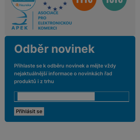
YouTube
Ano
OBRAZOVKA
Odběr novinek
HDR
Ano
Maximální rozlišení
Přihlaste se k odběru novinek a mějte vždy
4K ultra HD
obrazovky
nejaktuálnější informace o novinkách řad
produktů i z trhu
Rozlišení obrazovky
3840 x 2160
Technologie
QLED
Úhlopříčka
55 "
obrazovky