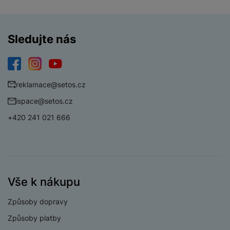
PŘÍJEM/VYSÍLÁNÍ
Digitální vysílání
Ano
Sledujte nás
DVB-C
Digitální vysílání
Ano
DVB-S2
Facebook
Instagram
YouTube
reklamace@setos.cz
Digitální vysílání
Ano
DVB-T2
ispace@setos.cz
+420 241 021 666
KONEKTIVITA
Verze bluetooth
Bluetooth 5.3
Vše k nákupu
Verze Wi-Fi
Wi-Fi 5
Způsoby dopravy
HDMI
Ano
Způsoby platby