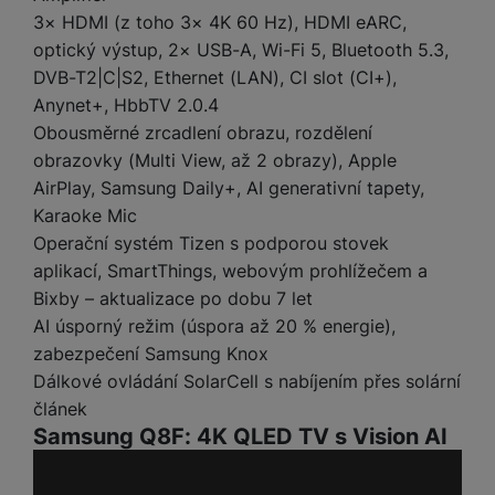
a
m
v
e
P
bi
3× HDMI (z toho 3× 4K 60 Hz), HDMI eARC,
a
B
e
e
ř
ln
optický výstup, 2× USB-A, Wi-Fi 5, Bluetooth 5.3,
M
b
e
č
s
í
í
DVB-T2|C|S2, Ethernet (LAN), CI slot (CI+),
y
a
z
k
ni
s
t
ši
t
d
Anynet+, HbbTV 2.0.4
y
c
l
el
a
o
r
Obousměrné zrcadlení obrazu, rozdělení
e
u
e
p
h
á
k
obrazovky (Multi View, až 2 obrazy), Apple
š
f
o
y
t
t
AirPlay, Samsung Daily+, AI generativní tapety,
e
o
dl
o
a
n
Karaoke Mic
n
S
o
v
bl
s
y
l
Operační systém Tizen s podporou stovek
ž
é
e
t
u
aplikací, SmartThings, webovým prohlížečem a
k
n
t
P
v
n
y
a
Bixby – aktualizace po dobu 7 let
ů
ří
í
e
p
b
AI úsporný režim (úspora až 20 % energie),
m
s
p
č
o
íj
zabezpečení Samsung Knox
l
r
n
S
d
e
u
Dálkové ovládání SolarCell s nabíjením přes solární
o
í
I
m
č
š
A
článek
c
M
y
k
e
p
Samsung Q8F: 4K QLED TV s Vision AI
l
k
š
y
n
p
o
a
s
l
T
n
N
rt