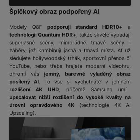
o
r
y
ří
K
R
n
y
/
Špičkový obraz podpořený AI
s
a
y
e
a
n
l
b
c
p
o
u
e
Modely Q8F
podporují standard HDR10+
a
h
P
ř
s
š
l
l
ří
technologii Quantum HDR+
, takže skvěle vypadají
e
i
e
y
o
s
superjasné scény, mimořádně tmavé scény i
d
č
n
n
l
záběry, jež kombinují jasná a tmavá místa. Ať už
s
R
e
s
a
u
á
e
sledujete hollywoodský trhák, sportovní přenos či
d
t
b
š
d
d
a
YouTube, nebo třeba hrajete moderní videohru,
v
íj
e
k
u
t
í
ohromí vás
jemný, barevně vyladěný obraz
e
n
y
k
p
posílený AI
. To vše si vychutnáte v jemném
č
s
P
c
r
F
k
t
rozlišení 4K UHD
, přičemž Samsung umí
T
ří
e
o
l
y
v
upscalovat nižší rozlišení do vysoké kvality na
e
s
t
a
í
l
l
úrovni opravdového 4K
(technologie 4K AI
a
S
s
p
e
u
Upscaling).
b
íť
h
r
k
š
l
o
d
o
o
e
e
v
i
i
n
n
t
é
s
P
v
s