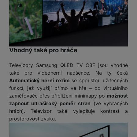
v
p
í
r
a
P
H
č
ř
e
k
í
r
y
s
ní
a
l
Vhodný také pro hráče
m
s
u
o
u
š
ni
Televizory Samsung QLED TV Q8F jsou vhodné
š
e
t
i
také pro videoherní nadšence. Na ty čeká
n
o
č
Automatický herní režim
se spoustou užitečných
s
r
k
t
funkcí, jež využijí přímo ve hře – od virtuálního
y
y
v
zaměřovače přes přiblížení minimapy po
možnost
í
H
zapnout ultraširoký poměr stran
(ve vybraných
P
p
e
ří
hrách). Televizor také vylepšuje kontrast a
r
r
sl
prostorovost zvuku.
o
n
u
t
í
š
e
o