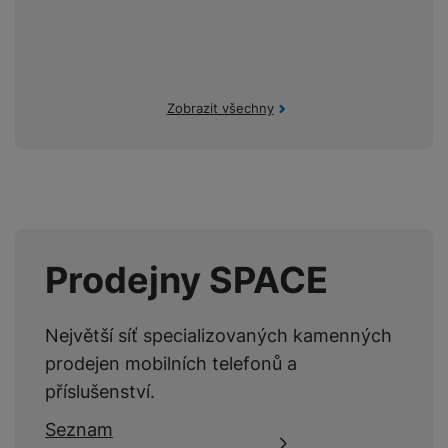
Ovládání hlasem
Ano
One Connect Box
Ne
Chytrý ovladač
Ano
Zobrazit všechny
Přehrávání z USB
Ano
Webový prohlížeč
Ano
Prodejny SPACE
ENERGETICKÉ HODNOTY
Energetická třída
E
Největší síť specializovaných kamenných
Roční spotřeba
prodejen mobilních telefonů a
64
energie
příslušenství.
Seznam