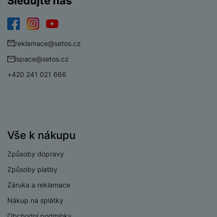
Sledujte nás
a
n
n
m
a
i
e
bí
c
Facebook
Instagram
YouTube
r
je
e
reklamace@setos.cz
y
ní
m
ispace@setos.cz
+420 241 021 666
Vše k nákupu
Způsoby dopravy
Způsoby platby
Záruka a reklamace
Nákup na splátky
Obchodní podmínky