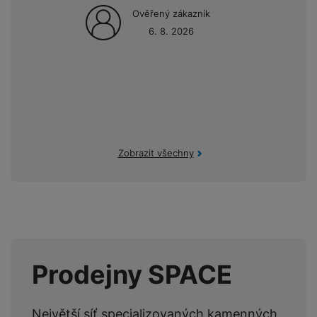
t
e
r
y
a
y
Ověřený zákazník
v
a
bí
6. 8. 2026
K
í
F
c
je
P
KONEKTIVITA
a
p
il
5. 5. 2026
k
č
ří
b
r
t
p
k
s
Verze bluetooth
Bluetooth 5.1
e
Recenze ASUS ROG Kithara: Otevřená sluchátka
o
r
a
y
l
pro náročné hráče i milovníky hudby
l
c
y
d
k
u
y
h
y
c
š
Dnes pro vás máme lahůdku.
Herní headset s otevřenou
K
a
y
h
e
konstrukcí ASUS ROG Kithara
má
objektivně výborné
r
r
t
S
y
n
zvukové parametry
a zároveň
vlastnosti a funkce
BALENÍ
Zobrazit všechny
y
e
r
o
tr
s
zaměřené na hráče
, včetně naprostých profíků.
t
d
é
ft
ý
t
Hmotnost balení
3,6 kg
k
u
h
w
m
v
y
k
o
a
h
í
Délka balení
42 CM
c
d
r
o
p
A
e
i
e
Šířka balení
21 CM
di
r
d
n
n
o
a
D
Prodejny SPACE
Výška balení
10 CM
k
H
k
i
p
i
y
U
á
P
t
s
B
m
h
é
k
P
Největší síť specializovaných kamenných