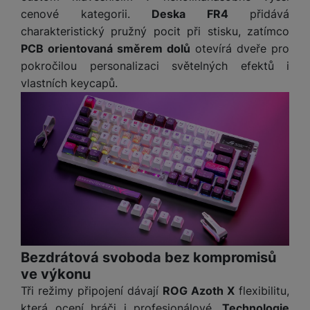
y
O
e
t
y
é
t
o
ni
t
m
cenové kategorii.
Deska FR4
přidává
n
a
c
r
y
p
o
t
t
ř
o
o
charakteristický pružný pocit při stisku, zatímco
e
h
n
r
r
o
o
e
bi
t
pi
r
O
PCB orientovaná směrem dolů
otevírá dveře pro
í
s
y,
a
r
b
ln
e
lá
a
c
pokročilou personalizaci světelných efektů i
s
t
a
p
y
i
í
b
t
n
h
t
vlastních keycapů.
e
u
a
č
t
o
o
n
r
o
S
n
di
r
e
el
o
r
á
a
l
m
y
o
á
e
k
y
s
n
y
a
F
s
t
f
ů
K
kl
n
rt
o
y
y
S
o
m
D
u
a
é
m
t
st
p
n
o
c
p
f
Vi
o
o
é
P
o
y
k
h
r
ól
P
d
ni
m
ří
rt
o
y
o
ie
o
P
e
t
B
y
s
o
v
ň
c
a
u
o
o
o
a
l
v
a
s
h
t
z
čí
S
k
r
t
u
ní
c
k
y
v
d
t
l
a
y
e
š
Bezdrátová svoboda bez kompromisů
p
í
é
tr
r
r
a
u
m
ri
e
o
ve výkonu
s
s
é
z
a
č
c
e
e
n
m
t
p
Tři režimy připojení dávají
ROG Azoth X
flexibilitu,
h
e
,
e
h
r
p
s
ů
a
o
o
n
b
která ocení hráči i profesionálové.
Technologie
a
á