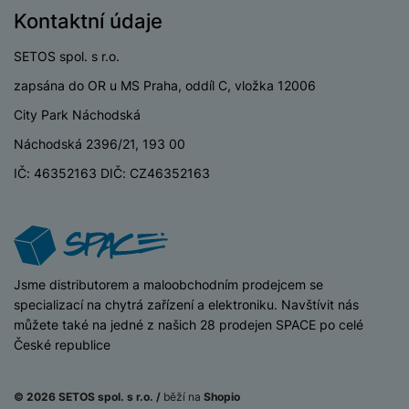
e
l
v
Kontaktní údaje
n
e
l
st
v
a
SETOS spol. s r.o.
ví
i
d
k
zapsána do OR u MS Praha, oddíl C, vložka 12006
z
a
v
e
City Park Náchodská
č
y
e
s
Náchodská 2396/21, 193 00
P
D
a
o
H
IČ: 46352163 DIČ: CZ46352163
á
v
w
e
l
a
e
r
k
č
r
n
o
ů
b
í
v
m
a
sl
é
iSpace
Jsme distributorem a maloobchodním prodejcem se
n
u
o
specializací na chytrá zařízení a elektroniku. Navštívit nás
k
c
v
můžete také na jedné z našich 28 prodejen SPACE po celé
y
h
l
České republice
á
a
P
t
B
d
a
k
e
a
© 2026 SETOS spol. s r.o. /
běží na
Shopio
m