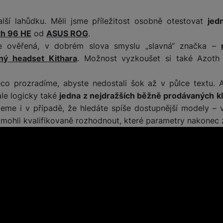
ší lahůdku. Měli jsme příležitost osobně otestovat
jed
h 96 HE
od
ASUS ROG
.
 ověřená, v dobrém slova smyslu „slavná“ značka –
ený headset Kithara
. Možnost vyzkoušet si také Azoth
co prozradíme, abyste nedostali šok až v půlce textu. 
ale logicky také
jedna z nejdražších běžně prodávaných k
me i v případě, že hledáte spíše dostupnější modely –
 mohli kvalifikovaně rozhodnout, které parametry nakonec z