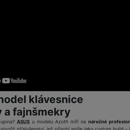
model klávesnice
y a fajnšmekry
kupina?
ASUS
u modelu Azoth míří na
náročné profesion
vytvořit příslušenství, jež působí spíše jako custom build –