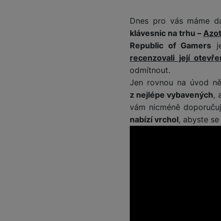
Dnes pro vás máme dal
klávesnic na trhu –
Azot
Republic of Gamers
je
recenzovali její otevř
odmítnout.
Jen rovnou na úvod ně
z nejlépe vybavených
, 
vám nicméně doporučuje
nabízí vrchol
, abyste se