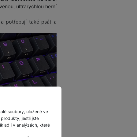
enou, ultrarychlou herní
a potřebují také psát a
malé soubory, uložené ve
rodukty, jestli jste
lad i v analýzách, které