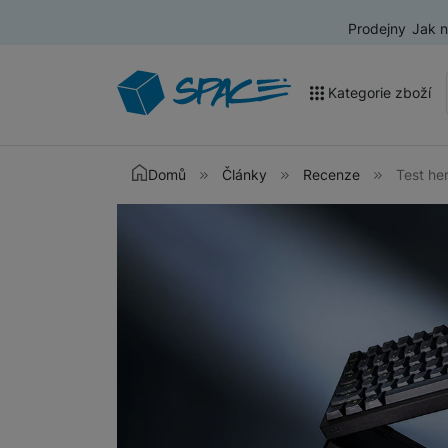
Prodejny
Jak 
Kategorie zboží
Akce a výprodej
Domů
Články
Recenze
Test he
Mobilní telefony
Nositelná elektronika
Televize
Audio
Domácí spotřebiče
Tablety
Foto