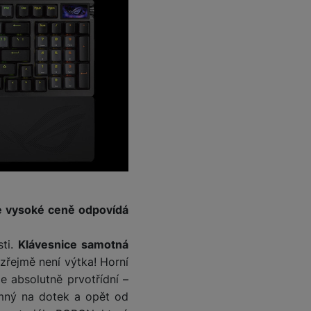
e vysoké ceně odpovídá
sti.
Klávesnice samotná
řejmě není výtka! Horní
je absolutně prvotřídní –
jemný na dotek a opět od