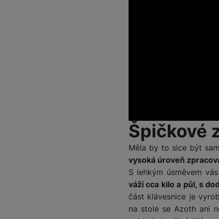
Špičkové 
Měla by to sice být sam
vysoká úroveň zpracov
S lehkým úsměvem vás u
váží cca kilo a půl, s 
část klávesnice je vyr
na stole se Azoth ani n