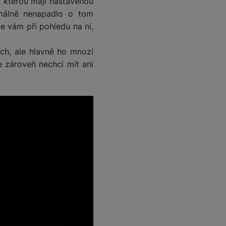
a kterou mají nastavenou
málně nenapadlo o tom
e vám při pohledu na ni,
 obsahy nebo reklamy jak
h, ale hlavně ho mnozí
e zároveň nechci mít ani