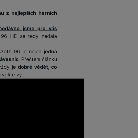
nu z nejlepších herních
nedávno jsme pro vás
 96 HE se tedy nedala
Azoth 96 je nejen
jedna
lávesnic
. Přečtení článku
 vždy
je dobré vědět, co
volíte vy.