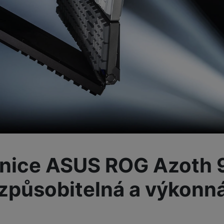
Tablety
Foto
Smart
Ventilátory
Počítače a notebooky
Herní zóna
esnice ASUS ROG Azoth 
Péče o zdraví a tělo
izpůsobitelná a výkonn