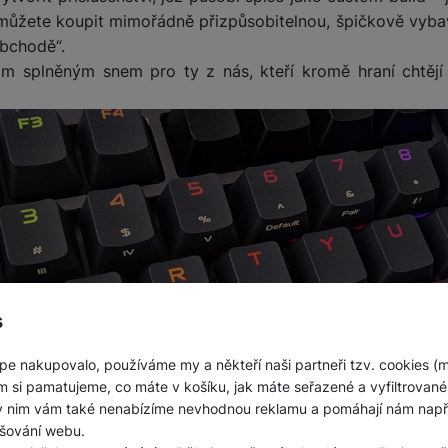
 můžete koupit mimořádně přizpůsobitelnou, špičkově vybav
obchodě“.
m splněným snem pro ty z nás, kteří kromě hraní chtějí 
s
pe nakupovalo, používáme my a někteří naši partneři tzv. cookies (
m si pamatujeme, co máte v košíku, jak máte seřazené a vyfiltrované p
ky nim vám také nenabízíme nevhodnou reklamu a pomáhají nám napřík
šování webu.