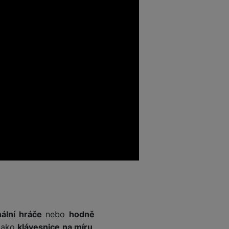
ální hráče
nebo
hodně
 jako
klávesnice na míru
.