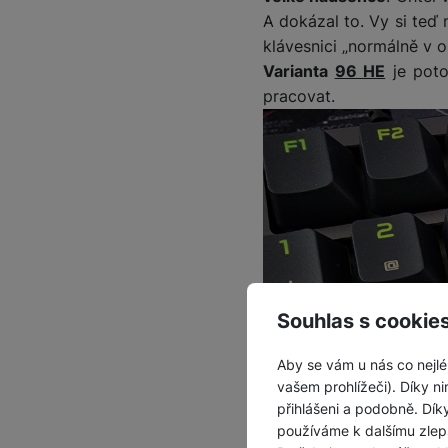
A dokázal to. Vy si teď
klávesnici „normálně v 
Varianta
96 HE
je poto
pracovat.
Souhlas s cookie
Aby se vám u nás co nejlé
vašem prohlížeči). Díky ni
přihlášeni a podobně. Dí
používáme k dalšímu zlep