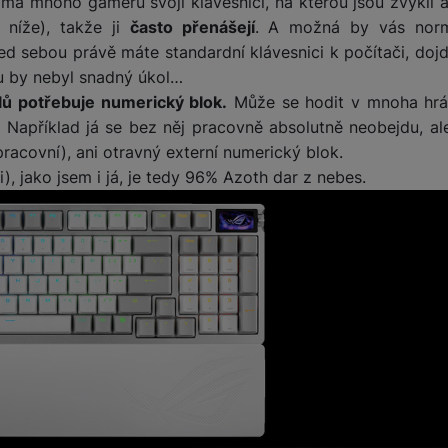
 má mnoho gamerů svoji klávesnici, na kterou jsou zvyklí 
níže), takže ji
často přenášejí
. A možná by vás nor
ed sebou právě máte standardní klávesnici k počítači, dojd
žíváme my nebo naši partneři, abychom vám mohli zobrazit vhodné
a stránkách třetích stran.
u by nebyl snadný úkol…
lů potřebuje numerický blok.
Může se hodit v mnoha hrác
i. Například já se bez něj pracovně absolutně neobejdu, al
pracovní), ani otravný externí numerický blok.
di), jako jsem i já, je tedy 96% Azoth dar z nebes.