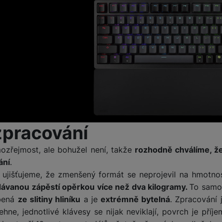
zpracování
ozřejmost, ale bohužel není, takže
rozhodně chválíme, ž
ání
.
jišťujeme, že zmenšený formát se neprojevil na hmotno
dodávanou zápěstí opěrkou více než dva kilogramy.
To samoz
obená
ze slitiny hliníku
a je
extrémně bytelná
. Zpracování 
ehne, jednotlivé klávesy se nijak neviklají, povrch je pří