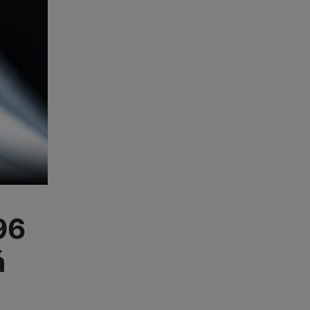
Foto
Smart
Ventilátory
Počítače a notebooky
Herní zóna
Péče o zdraví a tělo
96
Příslušenství
á