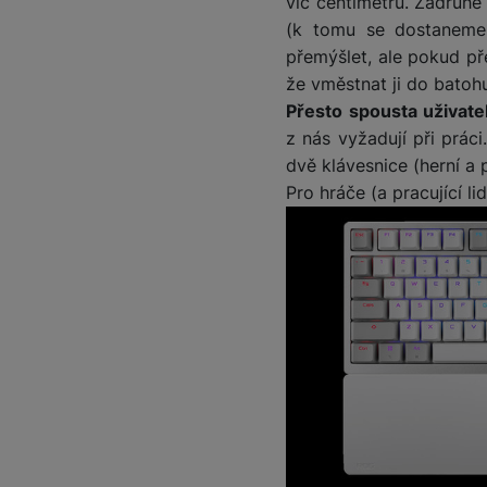
víc centimetrů. Zadruhé
(k tomu se dostaneme 
přemýšlet, ale pokud př
Marketingové cookies pou
na našich stránkách, tak n
že vměstnat ji do batoh
Přesto spousta uživate
z nás vyžadují při prác
dvě klávesnice (herní a 
Pro hráče (a pracující li