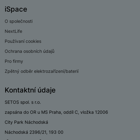
v
p
iSpace
í
r
a
P
O společnosti
H
č
ř
e
NextLife
k
í
r
y
s
Používaní cookies
ní
a
l
m
Ochrana osobních údajů
s
u
o
u
Pro firmy
š
ni
š
e
Zpětný odběr elektrozařízení/baterií
t
i
n
o
č
s
r
k
Kontaktní údaje
t
y
y
v
SETOS spol. s r.o.
í
H
P
p
e
zapsána do OR u MS Praha, oddíl C, vložka 12006
ří
r
r
sl
City Park Náchodská
o
n
u
t
í
Náchodská 2396/21, 193 00
š
e
o