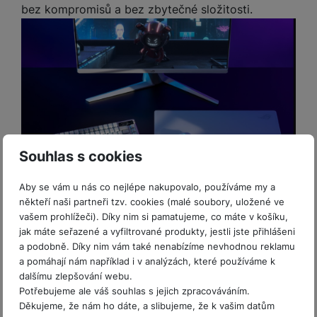
y
r
t
c
bez kompromisů a bez zbytečné složitosti.
n
t
d
á
r
m
t
o
v
k
i
ř
O
in
s
a
o
k
m
í
y
c
e
u
k
kl
š
ni
a
o
k
e
b
t
y
a
n
t
bi
f
i
d
p
y
o
ln
o
č
o
r
a
r
í
t
e
o
o
b
y
t
o
r
t
a
el
a
L
S
o
a
t
e
p
e
m
v
b
o
Souhlas s cookies
f
a
d
a
é
le
h
o
r
n
rt
k
t
y
Aby se vám u nás co nejlépe nakupovalo, používáme my a
n
á
i
a
y
n
Vyobrazení je pouze ilustrativní. Marketingová
někteří naši partneři tzv. cookies (malé soubory, uložené ve
y
t
P
c
m
a
prezentace a popis jednotlivých funkcí, technologií
vašem prohlížeči). Díky nim si pamatujeme, co máte v košíku,
ů
ř
e
D
e
n
jak máte seřazené a vyfiltrované produkty, jestli jste přihlášeni
a specifikací vychází z data představení nebo
m
í
r
r
o
a podobně. Díky nim vám také nenabízíme nevhodnou reklamu
P
uvedení produktu na trh.
s
ž
y
t
a pomáhají nám například i v analýzách, které používáme k
N
r
l
á
S
e
dalšímu zlepšování webu.
a
a
u
D
k
t
Potřebujeme ale váš souhlas s jejich zpracováváním.
b
b
č
š
Parametry
a
y
a
Děkujeme, že nám ho dáte, a slibujeme, že k vašim datům
o
í
k