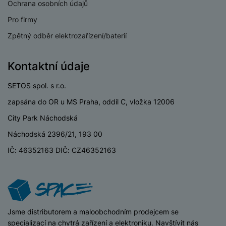
a
z
Ochrana osobních údajů
č
ě
KONSTRUKCE
d
e
ť
Pro firmy
H
r
o
e
Materiál
Kov
D
á
Zpětný odběr elektrozařízení/baterií
v
r
r
t
é
n
ž
o
k
Kontaktní údaje
í
á
v
a
a
k
é
r
SETOS spol. s r.o.
BALENÍ
p
y
p
t
o
p
o
zapsána do OR u MS Praha, oddíl C, vložka 12006
y
č
Hmotnost balení
840 g
r
w
City Park Náchodská
ít
o
e
S
Délka balení
28,15 CM
a
M
Náchodská 2396/21, 193 00
t
r
t
č
ic
e
b
Šířka balení
18,15 CM
y
IČ: 46352163 DIČ: CZ46352163
o
r
l
a
l
v
o
Výška balení
3 CM
e
n
u
é
S
v
k
s
ž
D
i
y
y
i
H
z
d
P
C
iSpace
Jsme distributorem a maloobchodním prodejcem se
M
e
l
o
LEGISLATIVNÍ POŽADAVKY
specializací na chytrá zařízení a elektroniku. Navštívit nás
ul