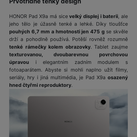
y
Prvotřídně tenký design
r
t
c
n
t
d
á
r
m
t
o
v
k
i
ř
O
in
s
a
o
k
m
í
HONOR Pad X9a má sice
velký displej i baterii
, ale
y
c
e
u
k
kl
š
ni
a
o
k
jeho tělo je úžasně tenké a lehké. Díky tloušťce
e
b
t
y
a
n
t
bi
f
pouhých 6,7 mm a hmotnosti jen 475
g
se skvěle
i
d
p
y
o
ln
o
č
o
r
a
drží a pohodlně používá. Potěší rovněž rozumně
r
í
t
e
o
o
b
tenké rámečky kolem obrazovky
. Tablet zaujme
y
t
o
r
t
a
texturovanou, dvoubarevnou povrchovou
el
a
L
S
o
a
t
úpravou
i elegantním zadním modulem s
e
p
e
m
v
b
o
f
a
fotoaparátem. Abyste si mohli naplno užít filmy,
d
a
é
le
h
o
r
n
seriály, hry i jiná multimédia, je Pad X9a
osazený
rt
k
t
y
n
á
i
hned čtyřmi reproduktory
.
a
y
n
y
t
P
c
m
a
ů
ř
e
D
e
n
m
í
r
r
o
P
s
ž
y
t
N
r
l
á
S
e
a
a
u
D
k
t
b
b
č
š
a
y
a
o
í
k