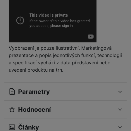
Vyobrazení je pouze ilustrativní. Marketingová
prezentace a popis jednotlivých funkcí, technologií
a specifikací vychází z data představení nebo
uvedení produktu na trh.
Parametry
Hodnocení
OBECNÉ
Pro vkládání recenzí je nutné se přihlásit.
Operační systém
iOS
Články