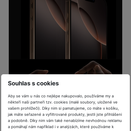
P
d
a
i
d
ří
n
m
č
i
s
i
ě
e
o
l
c
ť
u
e
o
H
š
P
v
e
e
P
o
é
r
n
ří
u
k
n
s
s
z
a
í
t
l
d
rt
p
v
u
r
y
ř
í
š
a
í
p
e
p
s
Souhlas s cookies
r
n
r
l
o
s
o
u
Aby se vám u nás co nejlépe nakupovalo, používáme my a
A
t
A
š
někteří naši partneři tzv. cookies (malé soubory, uložené ve
ir
v
ir
e
vašem prohlížeči). Díky nim si pamatujeme, co máte v košíku,
P
í
p
n
jak máte seřazené a vyfiltrované produkty, jestli jste přihlášeni
o
p
o
s
a podobně. Díky nim vám také nenabízíme nevhodnou reklamu
d
r
d
t
a pomáhají nám například i v analýzách, které používáme k
s
o
s