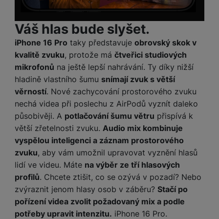
M
e
R
w
ti
ic
á
e
m
H
r
Váš hlas bude slyšet.
m
r
é
e
o
e
b
di
iPhone 16 Pro
taky představuje
obrovský skok v
r
S
č
a
a
kvalitě zvuku
, protože má
čtveřici studiových
ní
D
k
n
mikrofonů
na ještě lepší nahrávání. Ty díky nižší
m
X
J
y
k
y
C
hladině vlastního šumu
snímají zvuk s větší
e
p
y
ši
věrností
. Nové zachycování prostorového zvuku
d
r
p
n
o
r
nechá videa při poslechu z AirPodů vyznít daleko
H
o
F
o
působivěji. A
potlačování šumu větru
přispívá k
e
r
r
d
větší zřetelnosti zvuku.
Audio mix kombinuje
r
á
a
v
n
vyspělou inteligenci a záznam prostorového
z
m
ě
í
zvuku
, aby vám umožnil upravovat vyznění hlasů
o
e
a
a
lidí ve videu. Máte
na výběr ze tří hlasových
v
T
ví
p
profilů
. Chcete ztišit, co se ozývá v pozadí? Nebo
é
V
c
o
b
e
zvýraznit jenom hlasy osob v záběru?
Stačí po
č
A
a
z
pořízení videa zvolit požadovaný mix a podle
ít
u
t
a
potřeby upravit intenzitu.
iPhone 16 Pro.
a
d