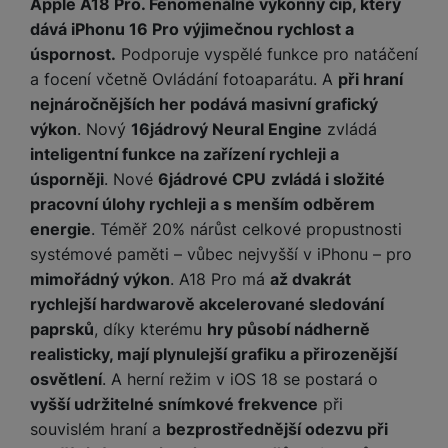
Apple A18 Pro. Fenomenálně výkonný čip, který
dává iPhonu 16 Pro výjimečnou rychlost a
úspornost.
Podporuje vyspělé funkce pro natáčení
a focení včetně Ovládání fotoaparátu. A
při hraní
nejnáročnějších her podává masivní grafický
výkon
. Nový
16jádrový Neural Engine
zvládá
inteligentní funkce na zařízení rychleji a
úsporněji
. Nové
6jádrové CPU
zvládá i složité
pracovní úlohy rychleji a s menším odběrem
energie
. Téměř 20% nárůst celkové propustnosti
systémové paměti – vůbec nejvyšší v iPhonu – pro
mimořádný výkon
. A18 Pro má
až dvakrát
rychlejší hardwarově akcelerované sledování
paprsků
, díky kterému
hry působí nádherně
realisticky, mají plynulejší grafiku a přirozenější
osvětlení
. A herní režim v iOS 18 se postará o
vyšší udržitelné snímkové frekvence
při
souvislém hraní a
bezprostřednější odezvu při