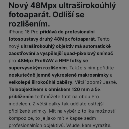
e
ří
Nový 48Mpx ultraširokoúhlý
č
i
ri
z
o
o
fotoaparát. Odliší se
e
e
v
-
ní
rozlišením.
é
P
v
s
ří
i
P
iPhone 16 Pro
přidává do profesionální
t
sl
d
o
fotosoustavy druhý 48Mpx fotoaparát
. Tento
o
u
e
w
nový
ultraširokoúhlý objektiv má automatické
l
š
o
e
zaostřování a vyspělejší quad‑pixelový snímač
y
e
k
r
pro
48Mpx ProRAW a HEIF fotky se
n
a
b
H
supervysokým rozlišením
. Takže s ním pořídíte
st
b
a
e
neskutečně jemně vykreslené makrosnímky
a
ví
e
n
r
p
l
k
velkolepé širokoúhlé záběry
. Větší zoom? Jasně.
n
r
y
y
Teleobjektivem s ohniskem 120 mm a 5×
í
o
s
přiblížením
teď můžete fotit na obou Pro
k
a
r
l
modelech. Z větší dálky tak uděláte ostřejší
u
y
á
přiblížené snímky. Mít na výběr z tolika možností
t
c
v
kompozice, to je jako mít v kapse sedm
o
hl
e
profesionálních objektivů. Všude, kam vyrazíte.
k
o
s