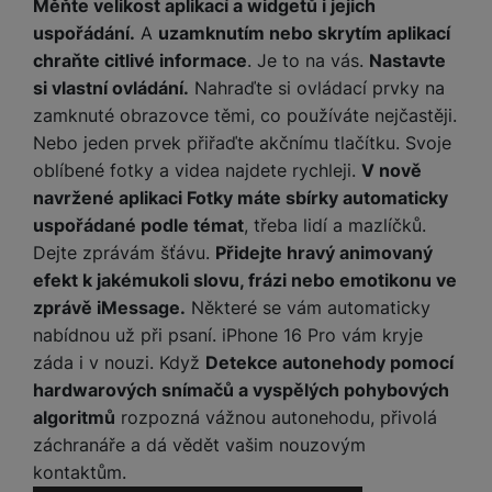
Měňte velikost aplikací a widgetů i jejich
uspořádání.
A
uzamknutím nebo skrytím aplikací
chraňte citlivé informace
. Je to na vás.
Nastavte
si vlastní ovládání.
Nahraďte si ovládací prvky na
zamknuté obrazovce těmi, co používáte nejčastěji.
Nebo jeden prvek přiřaďte akčnímu tlačítku. Svoje
oblíbené fotky a videa najdete rychleji.
V nově
navržené aplikaci Fotky máte sbírky automaticky
uspořádané podle témat
, třeba lidí a mazlíčků.
Dejte zprávám šťávu.
Přidejte hravý animovaný
efekt k jakémukoli slovu, frázi nebo emotikonu ve
zprávě iMessage.
Některé se vám automaticky
nabídnou už při psaní. iPhone 16 Pro vám kryje
záda i v nouzi. Když
Detekce autonehody pomocí
hardwarových snímačů a vyspělých pohybových
algoritmů
rozpozná vážnou autonehodu, přivolá
záchranáře a dá vědět vašim nouzovým
kontaktům.