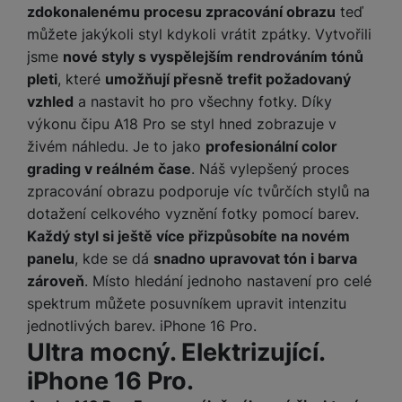
zdokonalenému procesu zpracování obrazu
teď
můžete jakýkoli styl kdykoli vrátit zpátky. Vytvořili
jsme
nové styly s vyspělejším rendrováním tónů
pleti
, které
umožňují přesně trefit požadovaný
vzhled
a nastavit ho pro všechny fotky. Díky
výkonu čipu A18 Pro se styl hned zobrazuje v
živém náhledu. Je to jako
profesionální color
grading v reálném čase
. Náš vylepšený proces
zpracování obrazu podporuje víc tvůrčích stylů na
dotažení celkového vyznění fotky pomocí barev.
Každý styl si ještě více přizpůsobíte na novém
panelu
, kde se dá
snadno upravovat tón i barva
zároveň
. Místo hledání jednoho nastavení pro celé
spektrum můžete posuvníkem upravit intenzitu
jednotlivých barev. iPhone 16 Pro.
Ultra mocný. Elektrizující.
iPhone 16 Pro.