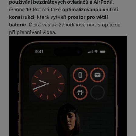
používání bezdrátových ovladačů a AirPodů
.
iPhone 16 Pro má také
optimalizovanou vnitřní
konstrukci
, která vytváří
prostor pro větší
baterie
. Čeká vás až 27hodinová non-stop jízda
při přehrávání videa.