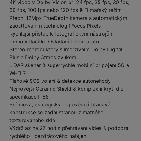
t
4K video v Dolby Vision při 24 fps, 25 fps, 30 fps,
e
r
y
a
y
v
60 fps, 100 fps nebo 120 fps & Filmařský režim
a
bí
K
í
F
Přední 12Mpx TrueDepth kamera s automatickým
c
je
P
a
p
il
k
č
ří
zaostřováním technologií Focus Pixels
b
r
t
p
k
s
Rychlejší přístup k fotografickým nástrojům
e
o
r
a
y
l
pomocí tlačítka Ovládání fotoaparátu
l
c
y
d
k
u
Stereo reproduktory s imerzivním Dolby Digital
y
h
y
c
š
K
a
y
Plus a Dolby Atmos zvukem
h
e
r
r
t
S
LiDAR skener & superrychlé mobilní připojení 5G a
y
n
y
e
r
o
Wi‑Fi 7
tr
s
t
d
é
ft
ý
t
Tísňové SOS volání & detekce autonehody
k
u
h
w
m
v
Nejnovější Ceramic Shield & komplexní krytí dle
y
k
o
a
h
í
specifikace IP68
c
d
r
o
p
A
Prémiová, ekologicky odpovědná titanová
e
i
e
di
r
d
konstrukce se zadní stranou z matného
n
n
o
a
D
k
H
texturovaného skla
k
i
p
i
y
U
Výdrž až na 27 hodin přehrávání videa & podpora
á
P
t
s
B
m
h
rychlého i bezdrátového nabíjení
é
k
P