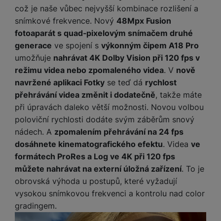
e
služby jako je chat a podobně.
l
což je naše vůbec nejvyšší kombinace rozlišení a
v
n
e
l
snímkové frekvence. Nový
48Mpx Fusion
st
v
Tyto cookies nám umožňují měření výkonu našeho webu i
a
fotoaparát s quad‑pixelovým snímačem druhé
ví
Marketingové
Marketingové
-
abychom vás neobtěžovali nevhodnou
i
našich reklamních kampaní. Jejich pomocí určujeme počet
d
k
generace
ve spojení s
výkonným čipem A18 Pro
reklamou
.
návštěv a zdroje návštěv našich internetových stránek. Data
z
a
v
umožňuje
nahrávat 4K Dolby Vision při 120 fps v
Povoleno
získaná pomocí těchto cookies zpracováváme souhrnně a
e
č
y
režimu videa nebo zpomaleného videa
. V
nově
anonymně, takže nejsme schopni identifikovat konkrétní
e
s
P
uživatele našeho webu.
navržené aplikaci Fotky
se teď dá
rychlost
D
a
Marketingové cookies používáme my nebo naši partneři,
o
H
přehrávání videa změnit i dodatečně
, takže máte
á
v
abychom vám mohli zobrazit vhodné obsahy nebo reklamy jak
w
e
l
při úpravách daleko větší možnosti. Novou volbou
na našich stránkách, tak na stránkách třetích stran.
a
e
r
k
poloviční rychlosti dodáte svým záběrům snový
č
r
n
o
ů
nádech. A
zpomalením přehrávání na 24 fps
b
í
v
m
dosáhnete kinematografického efektu
. Videa
ve
a
sl
é
n
formátech ProRes a Log ve 4K při 120 fps
u
o
k
c
můžete nahrávat na externí úložná zařízení
. To je
v
y
h
obrovská výhoda u postupů, které vyžadují
l
á
a
vysokou snímkovou frekvenci a kontrolu nad color
P
t
B
d
gradingem.
a
k
e
a
m