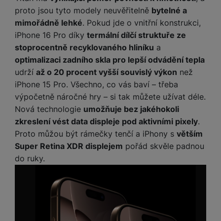
ří
c
e
ů
s
proto jsou tyto modely neuvěřitelně
bytelné a
t
s
í
r
m
t
c
l
mimořádně lehké
. Pokud jde o vnitřní konstrukci,
a
n
oj
h
u
d
iPhone 16 Pro díky
termální dílčí struktuře ze
P
í
á
P
š
a
ř
stoprocentně recyklovaného hliníku
a
S
n
P
ří
e
p
í
S
optimalizaci zadního skla pro lepší odvádění tepla
k
ří
s
n
t
s
D
udrží
až o 20 procent vyšší souvislý výkon
než
y
sl
l
s
é
l
d
u
u
iPhone 15 Pro. Všechno, co vás baví – třeba
t
r
u
is
š
š
výpočetně náročné hry – si tak můžete užívat déle.
v
y
š
k
e
e
Nová technologie
umožňuje bez jakéhokoli
í
e
y
n
n
M
p
zkreslení vést data displeje pod aktivními pixely
.
n
st
s
ik
r
S
s
Proto můžou být rámečky tenčí a iPhony s
větším
ví
t
r
o
S
t
Super Retina XDR displejem
pořád skvěle padnou
p
v
o
s
D
v
do ruky.
r
í
f
p
d
í
o
p
o
o
is
p
M
r
n
t
k
r
a
o
y
ř
y
o
c
l
e
a
e
P
b
u