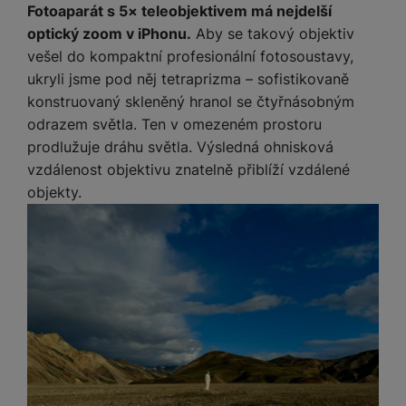
a
n
Fotoaparát s 5× teleobjektivem má nejdelší
n
m
a
optický zoom v iPhonu.
Aby se takový objektiv
i
e
bí
vešel do kompaktní profesionální fotosoustavy,
c
r
je
ukryli jsme pod něj tetraprizma – sofistikovaně
e
y
ní
konstruovaný skleněný hranol se čtyřnásobným
m
odrazem světla. Ten v omezeném prostoru
prodlužuje dráhu světla. Výsledná ohnisková
vzdálenost objektivu znatelně přiblíží vzdálené
objekty.