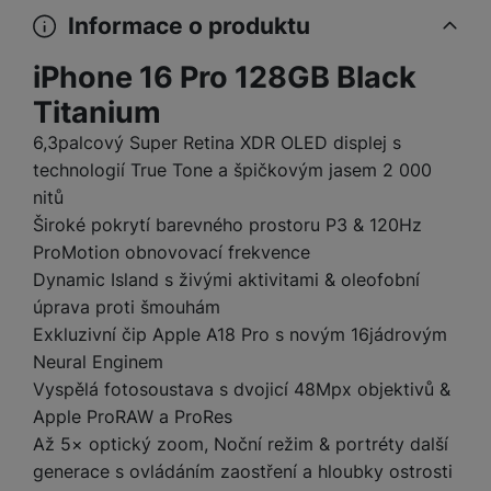
a
m
v
e
P
bi
Informace o produktu
a
B
e
e
ř
ln
M
b
e
č
s
í
iPhone 16 Pro 128GB Black
í
y
a
z
k
ni
s
t
ši
t
d
Titanium
y
c
l
el
a
o
r
e
u
e
6,3palcový Super Retina XDR OLED displej s
p
h
á
k
š
f
technologií True Tone a špičkovým jasem 2 000
o
y
t
t
e
o
nitů
dl
o
a
n
n
S
o
v
Široké pokrytí barevného prostoru P3 & 120Hz
bl
s
y
l
ž
é
ProMotion obnovovací frekvence
e
t
u
k
n
t
Dynamic Island s živými aktivitami & oleofobní
P
v
n
y
a
ů
ří
úprava proti šmouhám
í
e
p
b
m
s
p
Exkluzivní čip Apple A18 Pro s novým 16jádrovým
č
o
íj
l
r
n
Neural Enginem
S
d
e
u
o
í
Vyspělá fotosoustava s dvojicí 48Mpx objektivů &
I
m
č
š
A
c
M
y
k
Apple ProRAW a ProRes
e
p
l
k
š
y
Až 5× optický zoom, Noční režim & portréty další
n
p
o
a
generace s ovládáním zaostření a hloubky ostrosti
s
l
T
n
N
rt