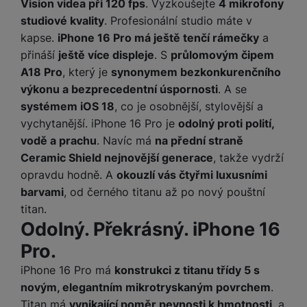
Vision videa při 120 fps
. Vyzkoušejte
4 mikrofony
y
n
k
a
e
t
a
y
studiové kvality
. Profesionální studio máte v
d
r
v
N
b
kapse.
iPhone 16 Pro má ještě tenčí rámečky
a
t
í
a
E
íj
P
přináší
ještě více displeje
. S
průlomovým čipem
o
k
b
x
e
ří
A18 Pro
, který je
synonymem bezkonkurenčního
r
d
íj
t
č
sl
y
o
výkonu a bezprecedentní úspornosti
. A se
e
e
k
u
m
č
systémem iOS 18
, co je osobnější, stylovější a
r
y
š
B
á
k
n
vychytanější. iPhone 16 Pro je
odolný proti polití,
(
e
a
c
y
í
vodě a prachu
. Navíc má
na přední straně
2
n
t
í
H
3
st
Ceramic Shield nejnovější generace
, takže vydrží
e
L
m
D
0
ví
ri
opravdu hodně. A
okouzlí vás čtyřmi luxusními
o
s
D
V
p
e
k
barvami
, od černého titanu až po nový pouštní
p
d
)
r
a
á
titan.
o
is
o
n
t
Odolný. Překrásný. iPhone 16
t
N
k
A
a
o
ř
a
y
Pro.
p
p
r
e
b
pl
á
y
E
b
iPhone 16 Pro má
konstrukci z titanu třídy 5 s
íj
e
j
x
i
novým, elegantním mikrotryskaným povrchem
.
e
W
P
e
t
č
cí
Titan má
vynikající poměr pevnosti k hmotnosti
, a
a