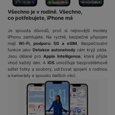
e
ří
č
i
ri
z
o
o
Všechno je v rodině. Všechno,
e
e
v
-
co potřebujete, iPhone má
ní
é
P
v
s
ří
i
P
Je spousta důvodů, proč si nejnovější modely
t
sl
d
o
iPhonu zamilujete. Na rychlé, bezpečné připojení
o
u
e
w
l
mají
Wi-Fi, podporu 5G a eSIM
. Bezpečnostní
š
o
e
y
funkce jako
Detekce autonehody
vám kryjí záda.
e
k
r
n
a
b
Jsou dělané pro
Apple Intelligence
, která přijde
H
st
b
a
vhod každý den. A
iOS
umožňuje bezproblémově
e
ví
e
n
sdílet fotky a soubory, udržovat spojení s rodinou
r
p
l
k
n
a kamarády a spoustu dalších věcí.
r
y
y
í
o
s
k
a
r
l
u
y
á
t
c
v
o
hl
e
k
o
s