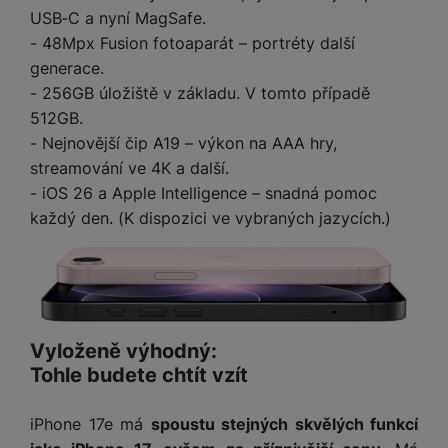
t
e
r
y
a
USB‑C a nyní MagSafe.
y
v
a
bí
- 48Mpx Fusion fotoaparát – portréty další
K
í
F
c
je
P
generace.
a
p
il
k
č
ří
b
- 256GB úložiště v základu. V tomto případě
r
t
p
k
s
e
o
r
512GB.
a
y
l
l
c
y
- Nejnovější čip A19 – výkon na AAA hry,
d
k
u
y
h
y
c
š
streamování ve 4K a další.
K
a
y
h
e
- iOS 26 a Apple Intelligence – snadná pomoc
r
r
t
S
y
n
každý den. (K dispozici ve vybraných jazycích.)
y
e
r
o
tr
s
t
d
é
ft
ý
t
k
u
h
w
m
v
y
k
o
a
h
í
c
d
r
o
p
A
e
i
e
di
r
d
Vyloženě výhodný:
n
n
o
a
D
Tohle budete chtít vzít
k
H
k
i
p
i
y
U
á
P
t
s
iPhone 17e má
spoustu stejných skvělých funkcí
B
m
h
é
k
P