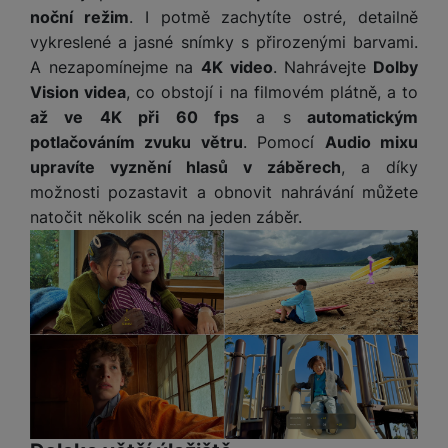
a
z
č
ě
noční režim
. I potmě zachytíte ostré, detailně
d
e
ť
H
vykreslené a jasné snímky s přirozenými barvami.
r
o
e
A nezapomínejme na
4K video
. Nahrávejte
Dolby
D
á
v
r
r
t
Vision videa
, co obstojí i na filmovém plátně, a to
é
n
ž
o
až ve 4K při 60 fps
a s
automatickým
k
í
á
v
potlačováním zvuku větru
. Pomocí
Audio mixu
a
a
k
é
upravíte vyznění hlasů v záběrech
, a díky
r
p
y
p
t
možnosti pozastavit a obnovit nahrávání můžete
o
p
o
y
natočit několik scén na jeden záběr.
č
r
w
ít
o
e
S
a
M
t
r
t
č
ic
e
b
y
o
r
l
a
l
v
o
e
n
u
é
S
v
k
s
ž
D
i
y
y
i
H
z
d
P
C
M
e
l
o
ul