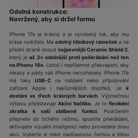
y
n
k
a
e
t
a
y
d
Odolná konstrukce:
r
v
N
b
Navržený, aby si držel formu
t
í
a
E
íj
P
o
k
b
x
e
ří
r
d
íj
iPhone 17e je krásný a je vyrobený tak, aby mu
t
č
sl
y
o
e
e
krása vydržela. Má
odolný hliníkový rámeček
a na
k
u
m
č
r
přední straně dosud
nejpevnější Ceramic Shield 2
,
y
š
B
á
k
n
(
e
který je
až 3× odolnější proti poškrábání než ten
a
c
y
í
2
n
t
na iPhonu 16e
. Ustojí i nepříjemná překvapení, aby
í
H
3
st
e
L
nárazy a pády váš iPhone nerozházely. iPhone 17e
m
D
0
ví
ri
o
má taky
USB-C
na nabíjení nebo připojování
s
D
V
p
e
k
p
zařízení Apple i nejrůznějších doplňků. Je
k
d
)
r
a
á
o
is
dostání ve třech krásných barvách
. Výjimečnou
o
n
t
t
N
k
výbavu představuje
Akční tlačítko
. Je to
flexibilní
A
a
o
ř
a
y
p
zkratka k vaší oblíbené funkci
. Podržením
p
r
e
b
pl
á
přepnete do tichého režimu, spustíte překládání,
y
E
b
íj
e
j
aktivujete vizuální inteligenci nebo provedete jinou
x
i
e
W
P
e
t
akci. Vyberte si mezi nadčasovou černou a bílou
č
cí
a