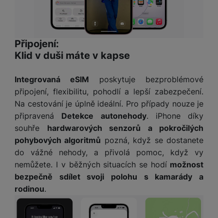
a
n
n
m
a
i
e
bí
c
r
je
e
Připojení:
y
ní
Klid v duši máte v kapse
m
Integrovaná eSIM
poskytuje bezproblémové
připojení, flexibilitu, pohodlí a lepší zabezpečení.
Na cestování je úplně ideální. Pro případy nouze je
připravená
Detekce autonehody
. iPhone díky
souhře
hardwarových senzorů a pokročilých
pohybových algoritmů
pozná, když se dostanete
do vážné nehody, a přivolá pomoc, když vy
nemůžete. I v běžných situacích se hodí
možnost
bezpečně sdílet svoji polohu s kamarády a
rodinou
.