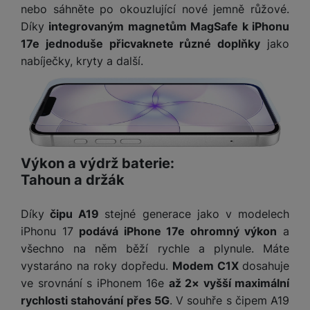
ří
c
e
ů
nebo sáhněte po okouzlující nové jemně růžové.
s
t
s
í
r
m
t
Díky
integrovaným magnetům MagSafe k iPhonu
c
l
a
n
oj
17e jednoduše přicvaknete různé doplňky
jako
h
u
d
P
í
á
P
nabíječky, kryty a další.
š
a
ř
S
n
P
ří
e
p
í
S
k
ří
s
n
t
s
D
y
sl
l
s
é
l
d
u
u
t
r
u
is
š
š
v
y
š
k
e
e
í
e
y
Výkon a výdrž baterie:
n
n
M
p
n
st
s
Tahoun a držák
ik
r
S
s
ví
t
r
o
S
t
p
v
o
Díky
čipu A19
stejné generace jako v modelech
s
D
v
r
í
f
p
d
iPhonu 17
podává iPhone 17e ohromný výkon
a
í
o
p
o
o
is
p
všechno na něm běží rychle a plynule. Máte
M
r
n
t
k
r
vystaráno na roky dopředu.
Modem C1X
dosahuje
a
o
y
ř
y
o
ve srovnání s iPhonem 16e
až 2× vyšší maximální
c
l
e
a
e
rychlosti stahování přes 5G
. V souhře s čipem A19
P
b
u