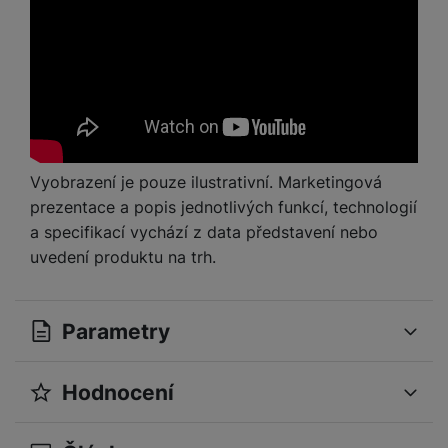
Vyobrazení je pouze ilustrativní. Marketingová
prezentace a popis jednotlivých funkcí, technologií
a specifikací vychází z data představení nebo
uvedení produktu na trh.
Parametry
Hodnocení
OBECNÉ
Pro vkládání recenzí je nutné se přihlásit.
Operační systém
iOS