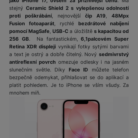
jako iPhone 17, ovšem za příznivější cenu
. Má
o
r
y
ří
K
R
stejný
Ceramic Shield 2 s vylepšenou odolností
n
y
/
s
a
y
e
proti poškrábání
, nejnovější
čip A19
,
48Mpx
a
n
l
b
c
p
Fusion fotoaparát
, rychlé
bezdrátové nabíjení
o
u
e
h
P
ř
s
pomocí MagSafe
,
USB‑C
a úložiště
s kapacitou od
š
l
l
ří
e
i
e
y
256 GB
. Na fantastickém,
6,1palcovém Super
o
s
d
č
n
Retina XDR displeji
vynikají fotky sytými barvami
n
l
s
R
e
s
a
u
a text je ostrý a dobře čitelný. Nový
sedmivrstvý
á
e
d
t
b
š
antireflexní povrch
omezuje odlesky i na jasném
d
d
a
v
íj
e
slunečním světle. Díky
Face ID
můžete telefon
k
u
t
í
e
n
bezpečně odemykat, přihlašovat se do aplikací a
y
k
p
č
s
P
c
platit pohledem. Je to iPhone se vším všudy. Za
r
F
k
t
T
ří
e
o
mnohem míň.
l
y
v
e
s
t
a
í
l
l
a
S
s
p
e
u
b
íť
h
r
k
š
l
o
d
o
o
e
e
v
i
i
n
n
t
é
s
P
v
s