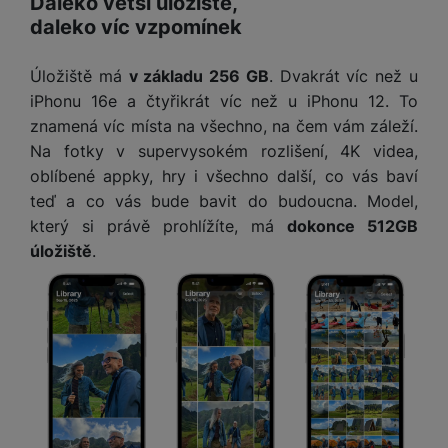
Daleko větší úložiště,
M
e
R
w
ti
daleko víc vzpomínek
ic
á
e
m
H
r
m
r
é
e
o
Úložiště má
v základu 256 GB
. Dvakrát víc než u
e
b
di
r
S
č
a
iPhonu 16e a čtyřikrát víc než u iPhonu 12. To
a
ní
D
k
n
znamená víc místa na všechno, na čem vám záleží.
m
X
J
y
k
Na fotky v supervysokém rozlišení, 4K videa,
y
C
e
p
y
oblíbené appky, hry i všechno další, co vás baví
ši
d
r
p
teď a co vás bude bavit do budoucna.
Model,
n
o
r
H
který si právě prohlížíte, má
dokonce 512GB
o
F
o
e
úložiště
.
r
r
d
r
á
a
v
n
z
m
ě
í
o
e
a
a
v
T
ví
p
é
V
c
o
b
e
č
A
a
z
ít
u
t
a
a
d