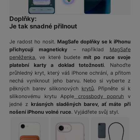
Doplňky:
Je tak snadné přilnout
Je radost ho nosit.
MagSafe doplňky se k iPhonu
přichycují magneticky
– například
MagSafe
peněženka
, ve které budete
mít po ruce svoje
platební karty a doklad totožnosti
. Nahoďte
průhledný kryt, který váš iPhone ochrání, a přitom
nechá vyniknout jeho barvu. Nebo si vyberte z
pěkných barev silikonových
krytů
. Připněte si k
silikonovému krytu Apple
crossbody popruh
v
jedné z
krásných sladěných barev, ať máte při
nošení iPhonu volné ruce
. Vyjádřete svůj styl.