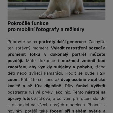
e
služby jako je chat a podobně.
l
v
n
e
l
st
v
Tyto cookies nám umožňují měření výkonu našeho webu i
a
ví
Marketingové
Marketingové
-
abychom vás neobtěžovali nevhodnou
i
našich reklamních kampaní. Jejich pomocí určujeme počet
d
k
Pokročilé funkce
reklamou
.
návštěv a zdroje návštěv našich internetových stránek. Data
z
a
v
pro mobilní fotografy a režiséry
Povoleno
získaná pomocí těchto cookies zpracováváme souhrnně a
e
č
y
anonymně, takže nejsme schopni identifikovat konkrétní
e
s
P
uživatele našeho webu.
Připravte se na
portréty další generace
. Zachyťte
D
a
Marketingové cookies používáme my nebo naši partneři,
o
H
ten správný moment.
Vyladit rozostření pozadí a
á
v
abychom vám mohli zobrazit vhodné obsahy nebo reklamy jak
w
e
proměnit fotku v dokonalý portrét můžete
l
na našich stránkách, tak na stránkách třetích stran.
a
e
r
k
později.
Máte dokonce i
možnost změnit bod
č
r
n
o
zaostření, aby vynikly subjekty v pohybu
, třeba
ů
b
í
v
m
děti nebo zvířecí kamarádi. Hodit se bude i
2×
a
sl
é
zoom
. Přibližte si scénu až
dvojnásobně v optické
n
u
o
k
kvalitě a až 10× digitálně
. Díky
funkci Vyčistit
c
v
y
h
odstraníte rušivé prvky jako nic. Tento
nástroj na
l
á
úpravy fotek
zachová, o co vám při focení šlo. Je
a
P
t
B
d
k dispozici na všech nových modelech iPhonu. U
a
k
e
a
novinky potěší také
focení při slabém světle a
m