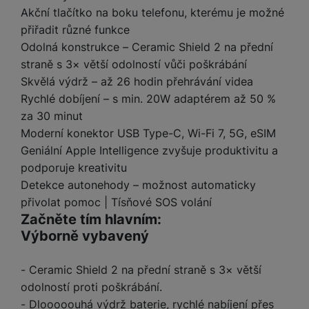
a
m
v
e
P
Akční tlačítko na boku telefonu, kterému je možné
bi
a
B
e
e
ř
ln
přiřadit různé funkce
M
b
e
č
s
í
í
Odolná konstrukce – Ceramic Shield 2 na přední
y
a
z
k
ni
s
t
straně s 3× větší odolností vůči poškrábání
ši
t
d
y
c
l
el
a
o
r
Skvělá výdrž – až 26 hodin přehrávání videa
e
u
e
p
h
á
Rychlé dobíjení – s min. 20W adaptérem až 50 %
k
š
f
o
y
t
t
za 30 minut
e
o
dl
o
a
Moderní konektor USB Type-C, Wi-Fi 7, 5G, eSIM
n
n
S
o
v
bl
s
y
Geniální Apple Intelligence zvyšuje produktivitu a
l
ž
é
e
t
u
podporuje kreativitu
k
n
t
P
v
n
Detekce autonehody – možnost automaticky
y
a
ů
ří
í
e
p
b
přivolat pomoc | Tísňové SOS volání
m
s
p
č
o
íj
Začněte tím hlavním:
l
r
n
S
d
e
Výborně vybavený
u
o
í
I
m
č
š
A
c
M
y
k
e
- Ceramic Shield 2 na přední straně s 3× větší
p
l
k
š
y
n
p
odolností proti poškrábání.
o
a
s
l
T
n
N
- Dlooooouhá výdrž baterie, rychlé nabíjení přes
rt