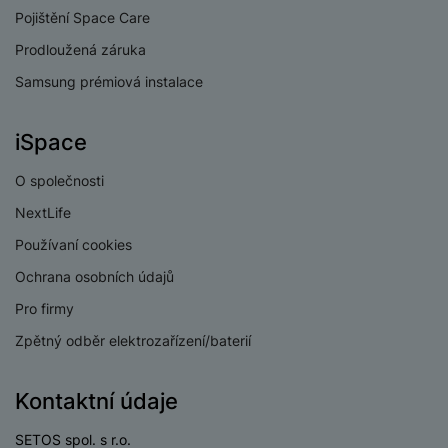
Pojištění Space Care
Prodloužená záruka
Samsung prémiová instalace
BATERIE
Kapacita baterie
6000 MAH
iSpace
Rychlé nabíjení
Ano
O společnosti
Výkon rychlonabíjení
33 W
NextLife
Používaní cookies
Způsob nabíjení
Kabelové
Ochrana osobních údajů
Pro firmy
Zpětný odběr elektrozařízení/baterií
KONSTRUKCE
Kontaktní údaje
Stupeň
IP64
odolnosti/krytí
SETOS spol. s r.o.