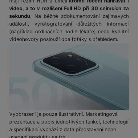
P
mají režim HDR a umějí
kromě focení nahrávat i
d
a
i
d
ří
video, a to v rozlišení Full HD při 30 snímcích za
n
m
č
i
s
i
sekundu
. Na běžné zdokumentování zajímavých
ě
e
o
l
c
událostí, vyfotografování důležitých informací
ť
u
e
o
H
(například ordinačních hodin lékaře) nebo kvalitní
š
P
v
e
videohovory poslouží oba foťáky s přehledem.
e
P
o
é
r
n
ří
u
k
n
s
s
z
a
í
t
l
d
rt
p
v
u
r
y
ř
í
š
a
í
p
e
p
s
r
n
r
l
o
s
o
u
A
t
A
š
ir
v
ir
e
Vyobrazení je pouze ilustrativní. Marketingová
P
í
p
n
prezentace a popis jednotlivých funkcí, technologií
o
p
o
s
d
r
d
a specifikací vychází z data představení nebo
t
s
o
s
uvedení produktu na trh.