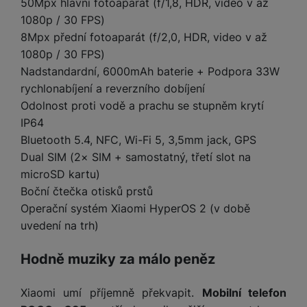
e
l
a
ti
50Mpx hlavní fotoaparát (f/1,8, HDR, video v až
o
j
y
n
e
s
v
1080p / 30 FPS)
k
e
a
s
k
t
y
y
8Mpx přední fotoaparát (f/2,0, HDR, video v až
č
s
t
o
o
1080p / 30 FPS)
k
u
B
v
h
j
R
y
Nadstandardní, 6000mAh baterie + Podpora 33W
š
l
í
l
a
o
i
rychlonabíjení a reverzního dobíjení
e
e
n
u
F
č
s
N
Odolnost proti vodě a prachu se stupněm krytí
d
y
t
P
ól
k
k
a
IP64
y
p
e
ří
ie
y
y
b
r
r
sl
Bluetooth 5.4, NFC, Wi-Fi 5, 3,5mm jack, GPS
M
D
íj
o
y
u
Dual SIM (2× SIM + samostatný, třetí slot na
o
V
F
ig
e
t
š
bi
y
microSD kartu)
o
it
K
č
a
e
le
s
t
Boční čtečka otisků prstů
ál
l
k
b
n
O
a
o
Operační systém Xiaomi HyperOS 2 (v době
ní
á
y
l
st
u
v
p
f
v
d
uvedení na trh)
e
ví
tf
a
o
o
e
o
t
p
it
č
u
t
s
a
Hodně muziky za málo peněz
y
r
t
e
z
o
n
u
o
e
d
r
Kl
i
t
m
Xiaomi umí příjemně překvapit.
Mobilní telefon
rs
r
á
á
c
a
o