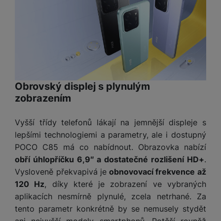
t
e
r
y
a
y
v
a
bí
K
í
F
c
je
P
a
p
il
k
č
ří
b
r
t
p
k
s
e
o
r
a
y
l
l
c
y
d
k
u
y
h
y
c
š
Obrovský displej s plynulým
K
a
y
h
e
zobrazením
r
r
t
S
y
n
y
e
r
o
tr
s
t
d
é
Vyšší třídy telefonů lákají na jemnější displeje s
ft
ý
t
k
u
h
w
lepšími technologiemi a parametry, ale i dostupný
m
v
y
k
o
a
POCO C85 má co nabídnout. Obrazovka nabízí
h
í
c
d
r
o
p
obří úhlopříčku 6,9″ a dostatečné rozlišení HD+
.
A
e
i
e
di
r
d
Vysloveně překvapivá je
obnovovací frekvence až
n
n
o
a
D
120 Hz
, díky které je zobrazení ve vybraných
k
H
k
i
p
i
aplikacích nesmírně plynulé, zcela netrhané. Za
y
U
á
P
t
s
tento parametr konkrétně by se nemusely stydět
B
m
h
é
k
P
ani nejvyšší modely smartphonů. Potěší rovněž