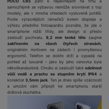
POCO C85
patří k nejlevnějším na trhu a
a
m
v
e
P
bi
a
B
samozřejmě se výbavou nemůže srovnávat s top
e
e
ř
ln
M
b
e
modely, ale v mnoha ohledech vysloveně potěší.
č
s
í
í
y
a
z
k
ni
Podle výraznějších rámečků kolem displeje a
s
t
ši
t
d
y
c
výřezu předního fotoaparátu poznáte, že jde o
l
el
a
o
r
e
u
smartphone nižší třídy, ale design si přesto
e
p
h
á
k
š
f
zaslouží pochvalu.
8,2 mm tenké tělo
zaujme
o
y
t
t
e
o
zakřivením na všech čtyřech stranách
,
dl
o
a
n
n
S
o
v
originálním motivem na zádech i promyšlenou
bl
s
y
l
ž
é
ergonomií. Telefon se dobře drží a vypadá na
e
t
u
k
n
t
pohled až luxusně – jako by jeho cenovka byla
P
v
n
y
a
ů
ří
několikanásobná. Chválu si zaslouží také
odolnost
í
e
p
b
m
s
p
vůči vodě a prachu se stupněm krytí IP64
a
č
o
íj
l
r
konekto
r 3,5mm jack
. Ten je dnes spíše vzácností
n
S
d
e
u
o
í
a umožní vám připojit ke smartphonu starší
I
m
č
š
A
c
drátová sluchátka.
M
y
k
e
p
l
k
š
y
n
p
o
a
s
l
T
n
N
rt