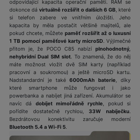
y
odpovídající kapacita operační paměti. RAM se
n
k
a
Technické cookies umožňují váš průchod nákupním košíkem,
e
t
a
y
dokonce dá
virtuálně rozšířit o dalších 6 GB
, které
Preferenční a rozšířené funkce
Preferenční a rozšířené funkce
-
abyste nemuseli vše
d
porovnávání produktů a další nezbytné funkce.
r
v
N
b
si telefon zabere ve vnitřním úložišti. Jeho
nastavovat znovu a abyste se s námi mohli spojit např. pomocí
t
í
a
E
íj
P
chatu
.
kapacita by měla postačit většině majitelů, ale
o
k
b
x
e
ří
Povoleno
r
pokud chcete, můžete
paměť rozšířit až o luxusní
d
íj
t
č
sl
y
o
1 TB pomocí paměťové karty microSD
. Výjimečné
e
e
k
u
m
č
r
přitom je, že POCO C85 nabízí
plnohodnotný,
Díky těmto cookies vám práci s naším webem dokážeme ještě
y
š
B
á
Analytické
k
Analytické
-
abychom věděli, jak se na webu chováte, a mohli
zpříjemnit. Dokážeme si zapamatovat vaše nastavení, mohou
n
nehybridní Dual SIM slot
. To znamená, že do něj
(
e
a
c
náš web dále zlepšovat
.
y
vám pomoci s vyplňováním formulářů, umožní nám zobrazit
í
2
n
máte možnost vložit dvě SIM karty (například
t
Povoleno
í
služby jako je chat a podobně.
H
3
st
pracovní a soukromou) a ještě microSD kartu.
e
L
m
D
0
ví
ri
Nadstandardní je také
6000mAh baterie
, díky
o
s
D
V
p
e
Tyto cookies nám umožňují měření výkonu našeho webu i
k
které smartphone může fungovat i jako
p
d
)
r
Marketingové
Marketingové
-
abychom vás neobtěžovali nevhodnou
našich reklamních kampaní. Jejich pomocí určujeme počet
a
á
o
powerbanka a nabíjet jiná zařízení. Akumulátor se
is
o
reklamou
.
návštěv a zdroje návštěv našich internetových stránek. Data
n
t
t
navíc dá
dobíjet mimořádně rychle
, pokud si
N
k
Povoleno
A
získaná pomocí těchto cookies zpracováváme souhrnně a
a
o
ř
a
y
pořídíte dostatečně rychlou,
33W nabíječku
.
p
anonymně, takže nejsme schopni identifikovat konkrétní
p
r
e
b
Bezdrátovou konektivitu zaručuje moderní
uživatele našeho webu.
pl
á
y
E
b
Marketingové cookies používáme my nebo naši partneři,
íj
e
Bluetooth 5.4 a Wi-Fi 5
.
j
x
i
abychom vám mohli zobrazit vhodné obsahy nebo reklamy jak
e
W
P
e
t
č
na našich stránkách, tak na stránkách třetích stran.
cí
a