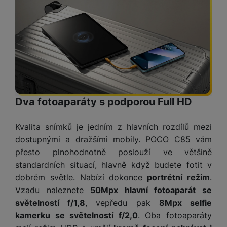
ří
c
e
ů
s
t
s
í
r
m
t
c
l
a
n
oj
h
u
d
P
í
á
P
š
a
ř
S
n
P
ří
e
p
í
S
k
ří
s
n
t
s
D
y
sl
l
s
é
l
d
u
u
t
r
u
is
š
š
Dva fotoaparáty s podporou Full HD
v
y
š
k
e
e
í
e
y
n
n
M
p
n
Kvalita snímků je jedním z hlavních rozdílů mezi
st
s
ik
r
S
s
dostupnými a dražšími mobily. POCO C85 vám
ví
t
r
o
S
t
přesto plnohodnotně poslouží ve většině
p
v
o
s
D
v
r
í
standardních situací, hlavně když budete fotit v
f
p
d
í
o
p
o
dobrém světle. Nabízí dokonce
portrétní režim
.
o
is
p
M
r
n
Vzadu naleznete
50Mpx hlavní fotoaparát se
t
k
r
a
o
y
ř
y
světelností f/1,8
, vepředu pak
8Mpx selfie
o
c
l
e
a
kamerku se světelností f/2,0
. Oba fotoaparáty
e
P
b
u