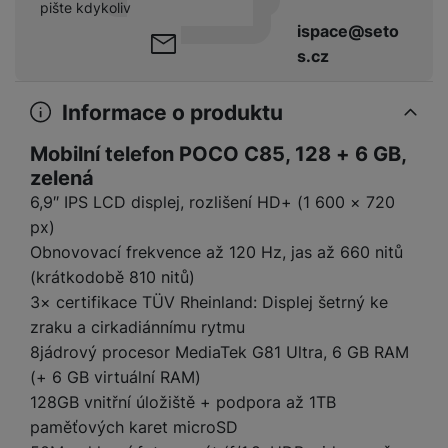
y
r
t
pište kdykoliv
c
n
t
d
á
r
m
t
o
v
ispace@seto
k
i
ř
O
in
s
a
o
k
m
í
y
s.cz
c
e
u
k
kl
š
ni
a
o
k
e
b
t
y
a
n
t
bi
f
i
d
p
y
o
Informace o produktu
ln
o
č
o
r
a
r
í
t
e
o
o
b
Mobilní telefon POCO C85, 128 + 6 GB,
y
t
o
r
t
a
zelená
el
a
L
S
o
a
t
6,9″ IPS LCD displej, rozlišení HD+ (1 600 × 720
e
p
e
m
v
b
o
f
px)
a
d
a
é
le
h
o
r
n
Obnovovací frekvence až 120 Hz, jas až 660 nitů
rt
k
t
y
n
á
i
(krátkodobě 810 nitů)
a
y
n
y
t
P
c
3× certifikace TÜV Rheinland: Displej šetrný ke
m
a
ů
ř
e
D
e
n
zraku a cirkadiánnímu rytmu
m
í
r
r
o
8jádrový procesor MediaTek G81 Ultra, 6 GB RAM
P
s
ž
y
t
N
(+ 6 GB virtuální RAM)
r
l
á
S
e
a
a
128GB vnitřní úložiště + podpora až 1TB
u
D
k
t
b
b
č
paměťových karet microSD
š
a
y
a
o
í
k