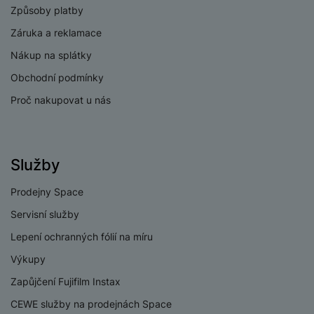
Způsoby platby
KONEKTIVITA
Záruka a reklamace
Nákup na splátky
Verze bluetooth
Bluetooth 5.4
Obchodní podmínky
Verze Wi-Fi
Wi-Fi 5
Proč nakupovat u nás
Dual SIM
Ano
eSIM
Ne
Služby
3,5 mm jack
Ano
Prodejny Space
Nano SIM
Ano
Servisní služby
Paměťová karta
Ano
Lepení ochranných fólií na míru
USB-C
Ano
Výkupy
USB OTG
Ano
Zapůjčení Fujifilm Instax
Typ paměťové karty
MicroSD
CEWE služby na prodejnách Space