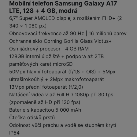
a
Mobilní telefon Samsung Galaxy A17
m
v
e
P
bi
a
B
LTE, 128 + 4 GB, modrá
e
e
ř
ln
M
b
e
č
s
6,7″ Super AMOLED displej s rozlišením FHD+ (2
í
í
y
a
z
k
ni
s
340 × 1 080 px)
t
ši
t
d
y
c
l
el
Obnovovací frekvence až 90 Hz | 16 milionů barev
a
o
r
e
u
e
Ochranné sklo Corning Gorilla Glass Victus+
p
h
á
k
š
f
Osmijádrový procesor | 4 GB RAM
o
y
t
t
e
o
dl
o
128GB interní úložiště + podpora až 2TB
a
n
n
S
o
v
paměťových karet microSD
bl
s
y
l
ž
é
e
50Mpx hlavní fotoaparát (f/1,8 + OIS) + 5Mpx
t
u
k
n
t
P
ultraširokoúhlý + 2Mpx makrofotoaparát
v
n
y
a
ů
ří
í
13Mpx přední fotoaparát (f/2,0)
e
p
b
m
s
p
č
Natáčení videa v až Full HD 1080p při 30 fps
o
íj
l
r
n
(zpomaleně až HD při 120 fps)
S
d
e
u
o
í
I
m
č
Baterie s kapacitou 5 000 mAh
š
A
c
M
y
k
Čtečka otisků prstů
e
p
l
k
š
y
Odolnost vůči prachu a vodě se stupněm krytí
n
p
o
a
s
IP54
l
T
n
N
rt