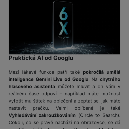
a
z
č
ě
d
e
ť
H
r
o
e
D
á
v
r
r
t
é
n
ž
o
k
í
á
v
a
a
k
é
r
p
y
p
t
o
Praktická AI od Googlu
p
o
y
č
r
w
ít
o
e
Mezi lákavé funkce patří také
pokročilá umělá
S
a
M
t
r
t
inteligence Gemini Live od Googlu
. Na
chytrého
č
ic
e
b
y
hlasového asistenta
můžete mluvit a on vám v
o
r
l
a
l
reálném čase odpoví – například máte možnost
v
o
e
n
u
é
S
vyfotit mu štítek na oblečení a zeptat se, jak máte
v
k
s
ž
D
nastavit pračku. Velmi oblíbené je také
i
y
y
i
H
z
Vyhledávání zakroužkováním
(Circle to Search).
d
P
C
M
e
Cokoli, co se právě nachází na obrazovce, se dá
l
o
ul