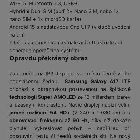
t
e
Wi-Fi 5, Bluetooth 5.3, USB-C
r
y
a
y
v
a
bí
Hybridní Dual SIM (buď 2× Nano SIM, nebo 1×
K
í
F
c
je
P
nano SIM + 1× microSD karta)
a
p
il
k
č
ří
Android 15 s nadstavbou One UI 7 (v době uvedení
b
r
t
p
k
s
na trh)
e
o
r
a
y
l
l
6 let bezpečnostních aktualizací a 6 aktualizací
c
y
d
k
u
y
h
generace operačního systému
y
c
š
K
a
y
Opravdu překrásný obraz
h
e
r
r
t
S
y
n
y
e
r
o
tr
s
Zapomeňte na IPS displeje, kde místo černé vidíte
t
d
é
ft
ý
t
podsvícenou šedou…
Samsung Galaxy A17 LTE
k
u
h
w
m
v
přichází s obrazovkou postavenou na špičkové
y
k
o
a
h
í
technologii Super AMOLED
se 16 miliardami barev
c
d
r
o
p
A
e
a úžasným kontrastem. Navíc displej nabízí velmi
i
e
di
r
d
n
jemné rozlišení Full HD+
(2 340 × 1 080 px) a s
n
o
a
D
k
H
obnovovací frekvenci až 90 Hz
, díky níž dokáže
k
i
p
i
y
U
á
P
plynuleji vykreslovat pohyb – například při
t
s
B
m
h
posouvání textu či feedů sociálních sítí. Na nový
é
k
P