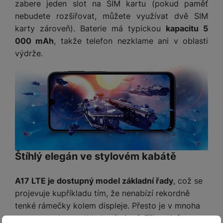
y
zabere jeden slot na SIM kartu (pokud paměť
n
k
a
e
t
a
y
nebudete rozšiřovat, můžete využívat dvě SIM
d
r
v
N
b
karty zároveň). Baterie má typickou
kapacitu 5
t
í
a
E
íj
P
000 mAh
, takže telefon nezklame ani v oblasti
o
k
b
x
e
ří
r
výdrže.
d
íj
t
č
sl
y
o
e
e
k
u
m
č
r
y
š
B
á
k
n
(
e
a
c
y
í
2
n
t
í
H
3
st
e
L
m
D
0
ví
ri
o
s
D
V
p
e
k
p
d
)
r
a
á
o
is
Štíhlý elegán ve stylovém kabátě
o
n
t
t
N
k
A
a
o
ř
a
y
p
A17 LTE je dostupný model základní řady
, což se
p
r
e
b
pl
á
projevuje kupříkladu tím, že nenabízí rekordně
y
E
b
íj
e
j
tenké rámečky kolem displeje. Přesto je v mnoha
x
i
e
W
P
e
t
č
parametrech na pohled prémiový. Tělo telefonu
cí
a