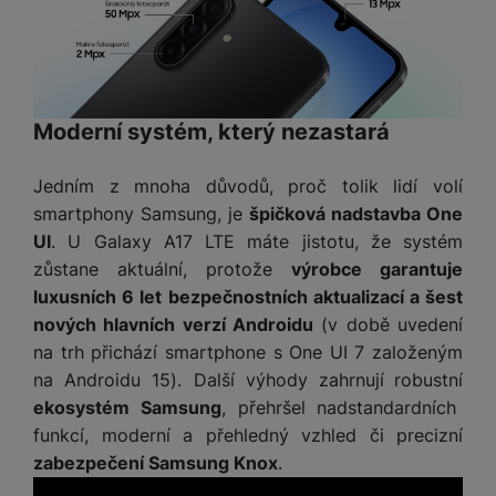
e
l
v
n
e
l
st
v
a
ví
i
d
k
z
a
v
Moderní systém, který nezastará
e
č
y
e
s
P
Jedním z mnoha důvodů, proč tolik lidí volí
D
a
o
H
smartphony Samsung, je
špičková nadstavba One
á
v
w
e
l
UI
. U Galaxy A17 LTE máte jistotu, že systém
a
e
r
k
zůstane aktuální, protože
výrobce garantuje
č
r
n
o
ů
luxusních 6 let bezpečnostních aktualizací a šest
b
í
v
m
nových hlavních verzí Androidu
(v době uvedení
a
sl
é
n
na trh přichází smartphone s One UI 7 založeným
u
o
k
c
na Androidu 15). Další výhody zahrnují
robustní
v
y
h
ekosystém Samsung
, přehršel nadstandardních
l
á
a
funkcí, moderní a přehledný vzhled či precizní
P
t
B
d
zabezpečení Samsung Knox
.
a
k
e
a
m