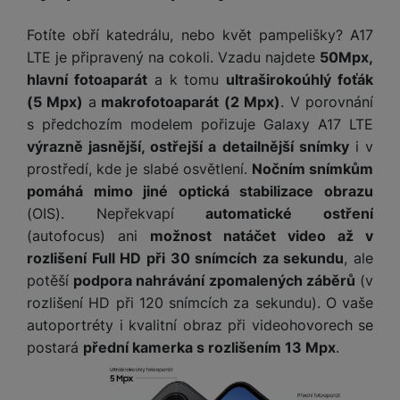
v
p
í
r
Fotíte obří katedrálu, nebo květ pampelišky? A17
a
LTE je připravený na cokoli. Vzadu najdete
50Mpx,
P
H
č
ř
hlavní fotoaparát
a k tomu
ultraširokoúhlý foťák
e
k
í
(5 Mpx)
a
makrofotoaparát (2 Mpx)
. V porovnání
r
y
s
s předchozím modelem pořizuje Galaxy A17 LTE
ní
a
l
m
výrazně jasnější, ostřejší a detailnější snímky
i v
s
u
o
prostředí, kde je slabé osvětlení.
Nočním snímkům
u
š
ni
š
pomáhá mimo jiné optická stabilizace obrazu
e
t
i
(OIS). Nepřekvapí
automatické ostření
n
o
č
s
(autofocus) ani
možnost natáčet video až v
r
k
t
rozlišení Full HD při 30 snímcích za sekundu
, ale
y
y
v
potěší
podpora nahrávání zpomalených záběrů
(v
í
H
rozlišení HD při 120 snímcích za sekundu). O vaše
P
p
e
ří
autoportréty i kvalitní obraz při videohovorech se
r
r
sl
postará
přední kamerka s rozlišením 13 Mpx
.
o
n
u
t
í
š
e
o