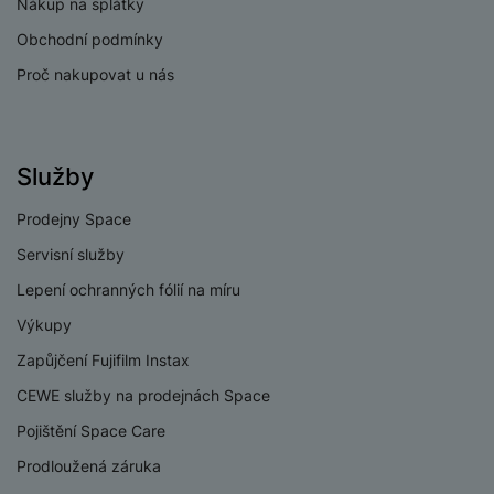
Nákup na splátky
Typ fotoaparátu
Širokouhlý, Makro
Obchodní podmínky
Proč nakupovat u nás
PROCESOR
Služby
2x2,2 GHz + 6x2,0
Rychlost CPU
Prodejny Space
GHz
Servisní služby
Počet jader
8
procesoru
Lepení ochranných fólií na míru
Procesor
MediaTek Helio G99
Výkupy
Zapůjčení Fujifilm Instax
CEWE služby na prodejnách Space
Pojištění Space Care
KONEKTIVITA
Prodloužená záruka
Verze bluetooth
Bluetooth 5.3