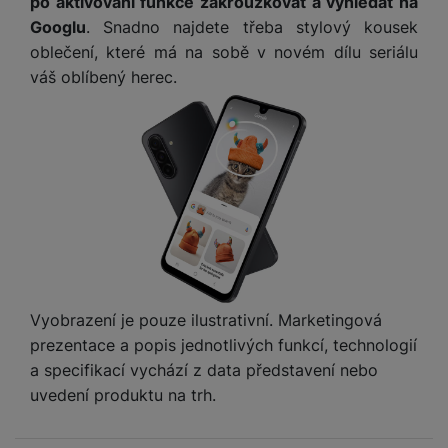
po aktivování funkce zakroužkovat a vyhledat na
M
e
R
w
ti
Googlu
. Snadno najdete třeba stylový kousek
ic
á
e
m
H
r
oblečení, které má na sobě v novém dílu seriálu
m
r
é
e
o
váš oblíbený herec.
e
b
di
r
S
č
a
a
ní
D
k
n
m
X
J
y
k
y
C
e
p
y
ši
d
r
p
n
o
r
H
o
F
o
e
r
r
d
r
á
a
v
n
z
m
ě
í
o
e
a
Vyobrazení je pouze ilustrativní. Marketingová
a
v
T
ví
prezentace a popis jednotlivých funkcí, technologií
p
é
V
c
a specifikací vychází z data představení nebo
o
b
e
uvedení produktu na trh.
č
A
a
z
ít
u
t
a
a
d