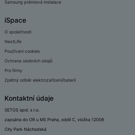
Samsung prémiová instalace
Verze Wi-Fi
Wi-Fi 5
iSpace
Dual SIM
Ano
O společnosti
eSIM
Ne
NextLife
3,5 mm jack
Ne
Používaní cookies
Nano SIM
Ano
Ochrana osobních údajů
Paměťová karta
Ano
Pro firmy
USB-C
Ano
Zpětný odběr elektrozařízení/baterií
USB OTG
Ano
Kontaktní údaje
Typ paměťové karty
MicroSD
SETOS spol. s r.o.
Lightning port
Ne
zapsána do OR u MS Praha, oddíl C, vložka 12006
City Park Náchodská