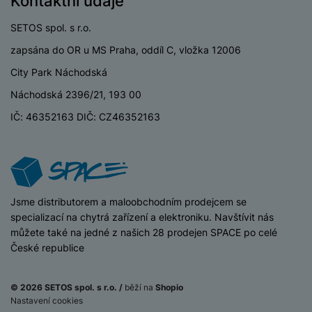
Kontaktní údaje
USB-C
Ano
SETOS spol. s r.o.
USB OTG
Ano
zapsána do OR u MS Praha, oddíl C, vložka 12006
Typ paměťové karty
Bez paměťové karty
City Park Náchodská
Lightning port
Ne
Náchodská 2396/21, 193 00
IČ: 46352163 DIČ: CZ46352163
BATERIE
Kapacita baterie
5000 MAH
iSpace
Jsme distributorem a maloobchodním prodejcem se
specializací na chytrá zařízení a elektroniku. Navštívit nás
Rychlé nabíjení
Ano
můžete také na jedné z našich 28 prodejen SPACE po celé
České republice
Výkon rychlonabíjení
45 W
Typ baterie
Li-ion
© 2026 SETOS spol. s r.o. /
běží na
Shopio
(
-1
9 499
Nastavení cookies
Na splátky
Způsob nabíjení
Kabelové
%
)
Kč