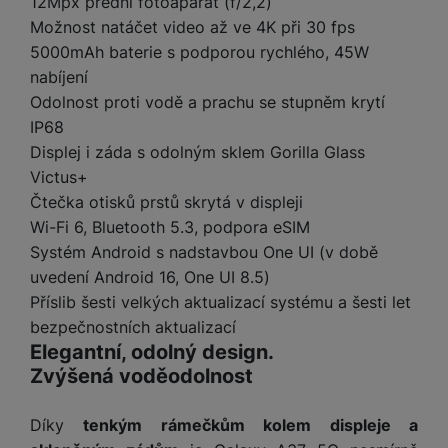
12Mpx přední fotoaparát (f/2,2)
t
e
r
y
a
y
Možnost natáčet video až ve 4K při 30 fps
v
a
bí
K
í
F
5000mAh baterie s podporou rychlého, 45W
c
je
P
a
p
il
nabíjení
k
č
ří
b
r
t
p
k
s
Odolnost proti vodě a prachu se stupněm krytí
e
o
r
a
y
l
IP68
l
c
y
d
k
u
Displej i záda s odolným sklem Gorilla Glass
y
h
y
c
š
Victus+
K
a
y
h
e
r
r
Čtečka otisků prstů skrytá v displeji
t
S
y
n
y
e
r
Wi-Fi 6, Bluetooth 5.3, podpora eSIM
o
tr
s
t
d
é
ft
Systém Android s nadstavbou One UI (v době
ý
t
k
u
h
w
uvedení Android 16, One UI 8.5)
m
v
y
k
o
a
h
í
Příslib šesti velkých aktualizací systému a šesti let
c
d
r
o
p
A
bezpečnostních aktualizací
e
i
e
di
r
d
Elegantní, odolný design.
n
n
o
a
D
Zvýšená voděodolnost
k
H
k
i
p
i
y
U
á
P
t
s
Díky
tenkým rámečkům kolem displeje a
B
m
h
é
k
P