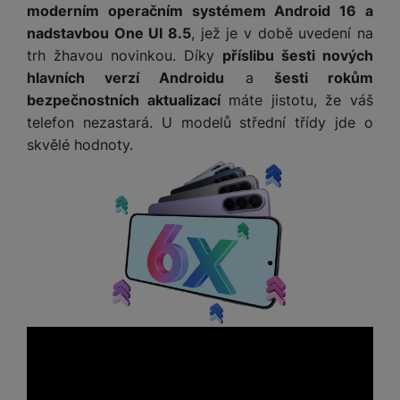
M
e
R
w
moderním operačním systémem Android 16 a
ti
ic
á
e
nadstavbou One UI 8.5
, jež je v době uvedení na
m
H
r
m
r
é
trh žhavou novinkou. Díky
příslibu šesti nových
e
o
e
b
di
hlavních verzí Androidu
a
šesti rokům
r
S
č
a
a
bezpečnostních aktualizací
máte jistotu, že váš
ní
D
k
n
telefon nezastará. U modelů střední třídy jde o
m
X
J
y
k
y
C
skvělé hodnoty.
e
p
y
ši
d
r
p
n
o
r
H
o
F
o
e
r
r
d
r
á
a
v
n
z
m
ě
í
o
e
a
a
v
T
ví
p
é
V
c
o
b
e
č
A
a
z
ít
u
t
a
a
d