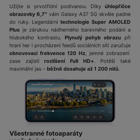
y
n
k
a
e
t
Užijte si prvotřídní podívanou. Díky
úhlopříčce
a
y
d
r
v
N
obrazovky 6,7″
vám Galaxy A37 5G skvěle padne
b
t
í
a
E
do ruky. Legendární
technologie Super AMOLED
íj
P
o
k
b
x
Plus
je zárukou nádherného barevného podání a
e
ří
r
d
íj
t
č
sl
hlubokého kontrastu.
Plynulý pohyb obrazu
při
y
o
e
e
k
u
hraní her i procházení feedů sociálních sítí zaručuje
m
č
r
y
š
B
obnovovací frekvence 120 Hz
, jemné zobrazení
á
k
n
(
e
a
zase zajistí
rozlišení Full HD+
. Potěší také
c
y
í
2
n
t
í
maximální jas –
běžně dosahuje až 1 200 nitů
.
H
3
st
e
L
m
D
0
ví
ri
o
s
D
V
p
e
k
p
d
)
r
a
á
o
is
o
n
t
t
N
k
A
a
o
ř
a
y
p
p
r
e
b
pl
á
y
E
b
íj
e
j
x
i
e
Všestranné fotoaparáty
W
P
e
t
č
cí
a