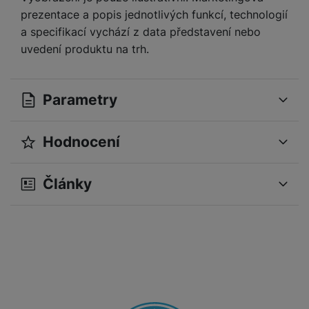
a
n
prezentace a popis jednotlivých funkcí, technologií
n
m
a
i
a specifikací vychází z data představení nebo
e
bí
c
uvedení produktu na trh.
r
je
e
y
ní
m
Parametry
Hodnocení
OBECNÉ
Pro vkládání recenzí je nutné se přihlásit.
Operační systém
Android
Články
Modelová řada
A37
Recenze
Sériová řada
Galaxy A
Nebyla přidána žádná recenze.
Značka
Samsung
Verze vybraného
16
operačního systému