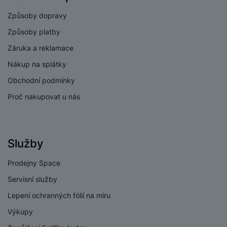
fotoaparátu
Způsoby dopravy
Rozlišení hlavního
50 MPX
Způsoby platby
zadního fotoaparátu
Záruka a reklamace
Rozlišení
širokoúhlého
8 MPX
Nákup na splátky
fotoaparátu
Obchodní podmínky
Rozlišení fotoaparátu
5 MPX
Proč nakupovat u nás
makro/teleobjektiv
Typ fotoaparátu
Širokouhlý, Makro
Služby
Prodejny Space
PROCESOR
Servisní služby
4x2,8GHz +
Lepení ochranných fólií na míru
Rychlost CPU
4x2,1GHz
Výkupy
Počet jader
8