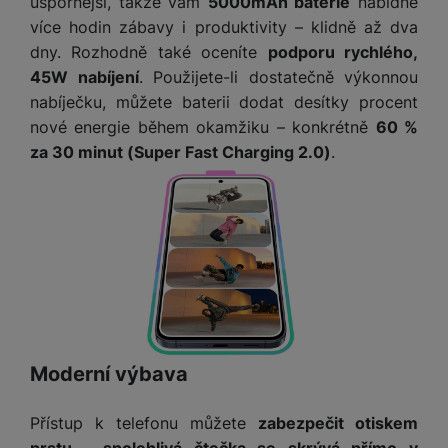
e
úspornější, takže vám
5000mAh baterie
nabídne
l
v
n
více hodin zábavy i produktivity – klidně až dva
e
l
st
dny. Rozhodně také oceníte
podporu rychlého,
v
a
ví
45W nabíjení
. Použijete-li dostatečně výkonnou
i
d
k
z
nabíječku, můžete baterii dodat desítky procent
a
v
e
nové energie během okamžiku – konkrétně
60 %
č
y
e
za 30 minut (Super Fast Charging 2.0)
.
s
P
D
a
o
H
á
v
w
e
l
a
e
r
k
č
r
n
o
ů
b
í
v
m
a
sl
é
n
u
o
k
c
v
y
h
l
Moderní výbava
á
a
P
t
B
d
a
Přístup k telefonu můžete
zabezpečit otiskem
k
e
a
m