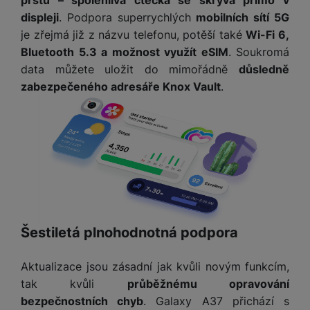
prstu – spolehlivá čtečka se skrývá přímo v
a
z
č
ě
displeji
. Podpora superrychlých
mobilních sítí 5G
d
e
ť
H
r
je zřejmá již z názvu telefonu, potěší také
Wi-Fi 6,
o
e
D
á
Bluetooth 5.3 a možnost využít eSIM
. Soukromá
v
r
r
t
data můžete uložit do mimořádně
důsledně
é
n
ž
o
zabezpečeného adresáře Knox Vault
.
k
í
á
v
a
a
k
é
r
p
y
p
t
o
p
o
y
č
r
w
ít
o
e
S
a
M
t
r
t
č
ic
e
b
y
o
r
l
a
l
v
o
e
n
Šestiletá plnohodnotná podpora
u
é
S
v
k
s
ž
D
i
y
y
Aktualizace jsou zásadní jak kvůli novým funkcím,
i
H
z
tak kvůli
průběžnému opravování
d
P
C
M
e
bezpečnostních chyb
. Galaxy A37 přichází s
l
o
ul