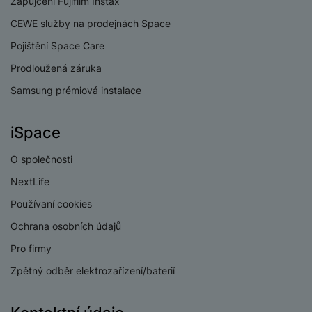
Zapůjčení Fujifilm Instax
procesoru
CEWE služby na prodejnách Space
Procesor
Exynos 1480
Pojištění Space Care
Prodloužená záruka
Samsung prémiová instalace
KONEKTIVITA
iSpace
Verze bluetooth
Bluetooth 5.3
O společnosti
Verze Wi-Fi
Wi-Fi 6
NextLife
Dual SIM
Ano
Používaní cookies
eSIM
Ano
Ochrana osobních údajů
3,5 mm jack
Ne
Pro firmy
Nano SIM
Ano
Zpětný odběr elektrozařízení/baterií
Paměťová karta
Ne