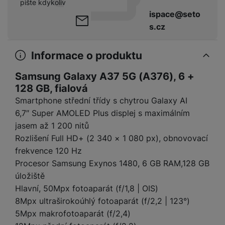
a
pište kdykoliv
m
v
e
P
bi
a
B
ispace@seto
e
e
ř
ln
M
b
e
s.cz
č
s
í
í
y
a
z
k
ni
s
t
ši
t
d
y
c
l
Informace o produktu
el
a
o
r
e
u
e
p
h
á
k
š
Samsung Galaxy A37 5G (A376), 6 +
f
o
y
t
t
e
o
128 GB, fialová
dl
o
a
n
n
S
Smartphone střední třídy s chytrou Galaxy AI
o
v
bl
s
y
l
6,7″ Super AMOLED Plus displej s maximálním
ž
é
e
t
u
k
n
jasem až 1 200 nitů
t
P
v
n
y
a
Rozlišení Full HD+ (2 340 × 1 080 px), obnovovací
ů
ří
í
e
p
b
m
s
frekvence 120 Hz
p
č
o
íj
l
Procesor Samsung Exynos 1480, 6 GB RAM,128 GB
r
n
S
d
e
u
o
úložiště
í
I
m
č
š
A
c
Hlavní, 50Mpx fotoaparát (f/1,8 | OIS)
M
y
k
e
p
l
8Mpx ultraširokoúhlý fotoaparát (f/2,2 | 123°)
k
š
y
n
p
o
a
5Mpx makrofotoaparát (f/2,4)
s
l
T
n
N
rt