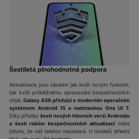
e
ří
č
i
ri
z
o
o
e
e
v
-
ní
é
P
v
s
ří
i
P
t
sl
d
o
o
u
e
w
l
š
o
e
y
e
k
r
n
a
b
Šestiletá plnohodnotná podpora
H
st
b
a
e
ví
e
n
r
Aktualizace jsou zásadní jak kvůli novým funkcím,
p
l
k
n
tak kvůli průběžnému opravování bezpečnostních
r
y
y
í
chyb.
Galaxy A56 přichází s moderním operačním
o
s
k
systémem Android 15 a nadstavbou One UI 7.
a
r
l
u
y
Díky příslibu
šesti nových hlavních verzí Androidu
á
t
c
a šesti rokům bezpečnostních aktualizací
máte
v
o
hl
jistotu, že váš telefon nezastará. U modelů střední
e
k
o
s