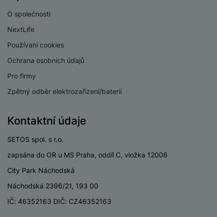
O společnosti
Dual SIM
Ano
NextLife
eSIM
Ano
Používaní cookies
3,5 mm jack
Ne
Ochrana osobních údajů
Nano SIM
Ano
Pro firmy
Paměťová karta
Ne
Zpětný odběr elektrozařízení/baterií
USB-C
Ano
Kontaktní údaje
USB OTG
Ano
SETOS spol. s r.o.
Typ paměťové karty
Bez paměťové karty
zapsána do OR u MS Praha, oddíl C, vložka 12006
Lightning port
Ne
City Park Náchodská
Náchodská 2396/21, 193 00
IČ: 46352163 DIČ: CZ46352163