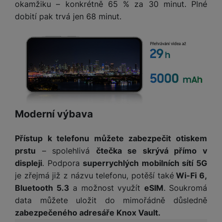
M
okamžiku – konkrétně 65 % za 30 minut. Plné
e
R
w
ti
ic
dobití pak trvá jen 68 minut.
á
e
m
H
r
m
r
é
e
o
e
b
di
r
S
č
a
a
ní
D
k
n
m
X
J
y
k
y
C
e
p
y
ši
d
r
p
n
o
r
H
Moderní výbava
o
F
o
e
r
r
d
r
á
a
v
Přístup k telefonu můžete zabezpečit otiskem
n
z
m
ě
prstu
– spolehlivá
čtečka se skrývá přímo v
í
o
e
a
displeji
. Podpora
superrychlých mobilních sítí 5G
a
v
T
ví
p
je zřejmá již z názvu telefonu, potěší také
Wi-Fi 6,
é
V
c
o
Bluetooth 5.3
a možnost využít
eSIM
. Soukromá
b
e
č
A
data můžete uložit do mimořádně důsledně
a
z
ít
u
zabezpečeného adresáře Knox Vault.
t
a
a
d