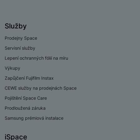
Služby
PROCESOR
Prodejny Space
1x2,9GHz3x2,6GHz
Rychlost CPU
Servisní služby
+4x1,95GHz
Lepení ochranných fólií na míru
Počet jader
8
procesoru
Výkupy
Zapůjčení Fujifilm Instax
Procesor
Exynos 1580
CEWE služby na prodejnách Space
Pojištění Space Care
Prodloužená záruka
KONEKTIVITA
Samsung prémiová instalace
Verze bluetooth
Bluetooth 5.3
iSpace
Verze Wi-Fi
Wi-Fi 6