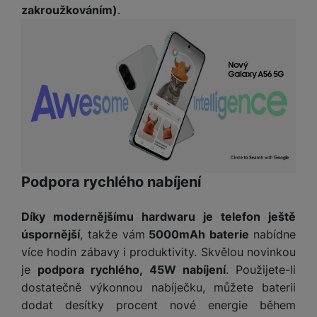
a
z
č
zakroužkováním)
.
ě
d
e
ť
H
r
o
e
D
á
v
r
r
t
é
n
ž
o
k
í
á
v
a
a
k
é
r
p
y
p
t
o
p
o
y
č
r
w
ít
o
e
S
Podpora rychlého nabíjení
a
M
t
r
t
č
ic
e
b
y
o
r
Díky modernějšímu hardwaru je telefon ještě
l
a
l
v
o
úspornější
, takže vám
5000mAh baterie
nabídne
e
n
u
é
S
v
k
více hodin zábavy i produktivity. Skvělou novinkou
s
ž
D
i
y
je
podpora rychlého, 45W nabíjení
. Použijete-li
y
i
H
z
dostatečně výkonnou nabíječku, můžete baterii
d
P
C
M
e
dodat desítky procent nové energie během
l
o
ul