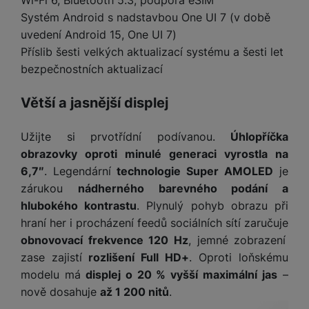
Wi-Fi 6, Bluetooth 5.3, podpora eSIM
o
r
y
ří
K
R
Systém Android s nadstavbou One UI 7 (v době
n
y
/
s
a
y
e
uvedení Android 15, One UI 7)
a
n
l
b
c
Příslib šesti velkých aktualizací systému a šesti let
p
o
u
e
h
P
ř
s
bezpečnostních aktualizací
š
l
l
ří
e
i
e
y
o
s
d
č
n
Větší a jasnější displej
n
l
s
R
e
s
a
u
á
e
d
t
b
š
Užijte si prvotřídní podívanou.
Úhlopříčka
d
d
a
v
íj
e
obrazovky oproti minulé generaci vyrostla na
k
u
t
í
e
n
6,7″
. Legendární
technologie Super AMOLED
je
y
k
p
č
s
P
zárukou
nádherného barevného podání a
c
r
F
k
t
T
ří
e
hlubokého kontrastu
. Plynulý pohyb obrazu při
o
l
y
v
e
s
t
hraní her i procházení feedů sociálních sítí zaručuje
a
í
l
l
a
S
s
obnovovací frekvence 120 Hz
, jemné zobrazení
p
e
u
b
íť
h
zase zajistí
rozlišení Full HD+
. Oproti loňskému
r
k
š
l
o
d
o
modelu má
displej o 20 % vyšší maximální jas
–
o
e
e
v
i
i
n
nově dosahuje
až 1 200 nitů
.
n
t
é
s
P
v
s