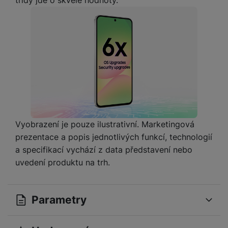
třídy jde o skvělé hodnoty.
a
n
n
m
a
i
e
bí
c
r
je
e
y
ní
m
Vyobrazení je pouze ilustrativní. Marketingová
prezentace a popis jednotlivých funkcí, technologií
a specifikací vychází z data představení nebo
uvedení produktu na trh.
Parametry