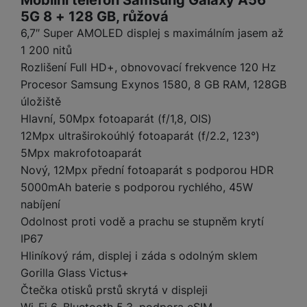
Mobilní telefon Samsung Galaxy A56
t
e
r
y
a
y
5G 8 + 128 GB, růžová
v
a
bí
K
6,7″ Super AMOLED displej s maximálním jasem až
í
F
c
je
P
a
p
1 200 nitů
il
k
č
ří
b
r
t
Rozlišení Full HD+, obnovovací frekvence 120 Hz
p
k
s
e
o
r
Procesor Samsung Exynos 1580, 8 GB RAM, 128GB
a
y
l
l
c
y
d
k
u
úložiště
y
h
y
c
š
Hlavní, 50Mpx fotoaparát (f/1,8, OIS)
K
a
y
h
e
12Mpx ultraširokoúhlý fotoaparát (f/2.2, 123°)
r
r
t
S
y
n
y
5Mpx makrofotoaparát
e
r
o
tr
s
t
d
é
Nový, 12Mpx přední fotoaparát s podporou HDR
ft
ý
t
k
u
h
w
5000mAh baterie s podporou rychlého, 45W
m
v
y
k
o
a
nabíjení
h
í
c
d
r
o
p
Odolnost proti vodě a prachu se stupněm krytí
A
e
i
e
di
r
d
IP67
n
n
o
a
D
Hliníkový rám, displej i záda s odolným sklem
k
H
k
i
p
i
Gorilla Glass Victus+
y
U
á
P
t
s
Čtečka otisků prstů skrytá v displeji
B
m
h
é
k
P