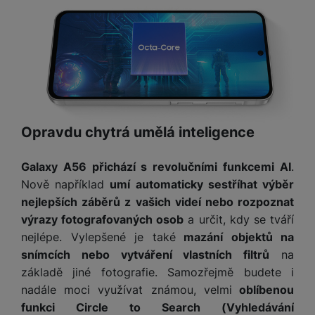
e
l
v
n
e
l
st
v
a
ví
i
d
k
z
a
v
e
č
y
e
s
P
D
a
o
Opravdu chytrá umělá inteligence
H
á
v
w
e
l
a
e
r
Galaxy A56 přichází s revolučními funkcemi AI
.
k
č
r
n
o
Nově například
umí automaticky sestříhat výběr
ů
b
í
v
nejlepších záběrů z vašich videí nebo rozpoznat
m
a
sl
é
výrazy fotografovaných osob
a určit, kdy se tváří
n
u
o
nejlépe. Vylepšené je také
mazání objektů na
k
c
v
y
snímcích nebo vytváření vlastních filtrů
na
h
l
á
základě jiné fotografie. Samozřejmě budete i
a
P
t
B
nadále moci využívat známou, velmi
oblíbenou
d
a
k
e
a
funkci Circle to Search (Vyhledávání
m