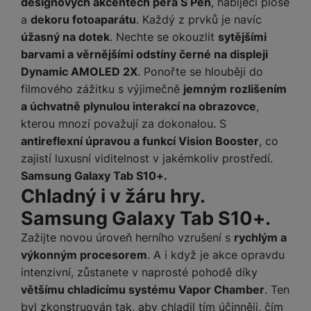
designových akcentech pera S Pen
, nabíjecí ploše
o
r
y
ří
K
R
a
dekoru fotoaparátu
. Každý z prvků je navíc
n
y
/
s
a
y
e
úžasný na dotek
. Nechte se okouzlit
sytějšími
a
n
l
b
c
p
barvami a věrnějšími odstíny černé na displeji
o
u
e
h
P
ř
s
š
Dynamic AMOLED 2X
. Ponořte se hlouběji do
l
l
ří
e
i
e
y
filmového zážitku s výjimečně
jemným rozlišením
o
s
d
č
n
a úchvatně plynulou interakcí na obrazovce
,
n
l
s
R
e
s
a
u
kterou mnozí považují za dokonalou. S
á
e
d
t
b
š
antireflexní úpravou a funkcí Vision Booster
, co
d
d
a
v
íj
e
zajistí luxusní viditelnost v jakémkoliv prostředí.
k
u
t
í
e
n
y
k
Samsung Galaxy Tab S10+.
p
č
s
P
c
Chladný i v žáru hry.
r
F
k
t
T
ří
e
o
l
Samsung Galaxy Tab S10+.
y
v
e
s
t
a
í
l
l
Zažijte novou úroveň herního vzrušení s
rychlým a
a
S
s
p
e
u
b
výkonným procesorem
. A i když je akce opravdu
íť
h
r
k
š
l
o
d
intenzivní, zůstanete v naprosté pohodě díky
o
o
e
e
v
i
většímu chladicímu systému Vapor Chamber
. Ten
i
n
n
t
é
s
P
byl zkonstruován tak, aby chladil tím účinněji, čím
v
s