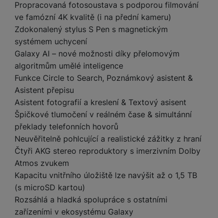
a
Propracovaná fotosoustava s podporou filmování
m
v
e
P
bi
a
B
e
e
ve famózní 4K kvalitě (i na přední kameru)
ř
ln
M
b
e
č
s
Zdokonalený stylus S Pen s magnetickým
í
í
y
a
z
k
ni
s
systémem uchycení
t
ši
t
d
y
c
l
el
Galaxy AI – nové možnosti díky přelomovým
a
o
r
e
u
e
algoritmům umělé inteligence
p
h
á
k
š
f
o
y
t
Funkce Circle to Search, Poznámkový asistent &
t
e
o
dl
o
Asistent přepisu
a
n
n
S
o
v
bl
Asistent fotografií a kreslení & Textový asisent
s
y
l
ž
é
e
Špičkové tlumočení v reálném čase & simultánní
t
u
k
n
t
P
v
překlady telefonních hovorů
n
y
a
ů
ří
í
Neuvěřitelně pohlcující a realistické zážitky z hraní
e
p
b
m
s
p
č
Čtyři AKG stereo reproduktory s imerzivním Dolby
o
íj
l
r
n
Atmos zvukem
S
d
e
u
o
í
I
m
č
Kapacitu vnitřního úložiště lze navýšit až o 1,5 TB
š
A
c
M
y
k
(s microSD kartou)
e
p
l
k
š
y
n
Rozsáhlá a hladká spolupráce s ostatními
p
o
a
s
zařízeními v ekosystému Galaxy
l
T
n
N
rt