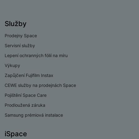
Paměťová karta
Ano
USB-C
Ano
Služby
USB OTG
Ano
Prodejny Space
Typ paměťové karty
MicroSD
Servisní služby
Lightning port
Ne
Lepení ochranných fólií na míru
Výkupy
USB-A
Ne
Zapůjčení Fujifilm Instax
CEWE služby na prodejnách Space
Pojištění Space Care
BATERIE
Prodloužená záruka
Kapacita baterie
10090 MAH
Samsung prémiová instalace
Rychlé nabíjení
Ano
iSpace
Způsob nabíjení
Kabelové