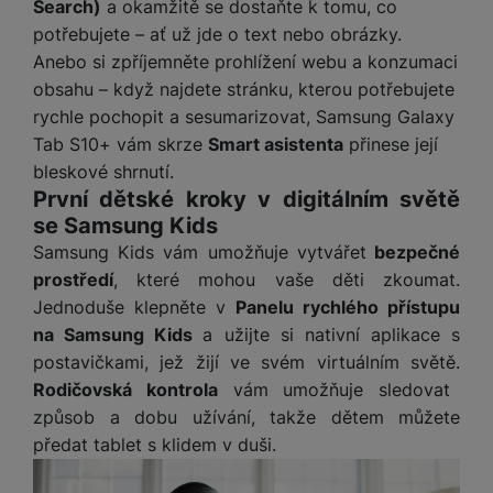
e
ří
Search)
a okamžitě se dostaňte k tomu, co
č
i
ri
z
potřebujete – ať už jde o text nebo obrázky.
o
o
e
e
Anebo si zpříjemněte prohlížení webu a konzumaci
v
-
ní
é
obsahu – když najdete stránku, kterou potřebujete
P
v
s
rychle pochopit a sesumarizovat, Samsung Galaxy
ří
i
P
t
sl
d
o
Tab S10+ vám skrze
Smart asistenta
přinese její
o
u
e
w
bleskové shrnutí.
l
š
o
e
První dětské kroky v digitálním světě
y
e
k
r
se Samsung Kids
n
a
b
H
Samsung Kids vám umožňuje vytvářet
bezpečné
st
b
a
e
prostředí
, které mohou vaše děti zkoumat.
ví
e
n
r
Jednoduše klepněte v
Panelu rychlého přístupu
p
l
k
n
na Samsung Kids
a užijte si nativní aplikace s
r
y
y
í
o
s
postavičkami, jež žijí ve svém virtuálním světě.
k
a
r
Rodičovská kontrola
vám umožňuje sledovat
l
u
y
způsob a dobu užívání, takže dětem můžete
á
t
c
v
předat tablet s klidem v duši.
o
hl
e
k
o
s