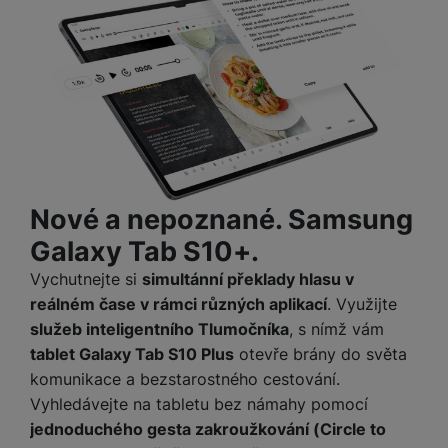
M
e
R
w
ti
ic
á
e
m
H
r
m
r
é
e
o
e
b
di
r
S
č
a
a
ní
D
k
n
m
X
J
y
k
y
C
e
p
y
ši
d
r
p
n
o
r
Nové a nepoznané. Samsung
H
o
F
o
e
Galaxy Tab S10+.
r
r
d
r
á
a
v
Vychutnejte si
simultánní překlady hlasu v
n
z
m
ě
reálném čase v rámci různých aplikací
. Využijte
í
o
e
a
služeb inteligentního Tlumočníka
, s nímž vám
a
v
T
ví
p
tablet Galaxy Tab S10 Plus
otevře brány do světa
é
V
c
o
komunikace a bezstarostného cestování.
b
e
č
A
Vyhledávejte na tabletu bez námahy pomocí
a
z
ít
u
jednoduchého gesta zakroužkování (Circle to
t
a
a
d