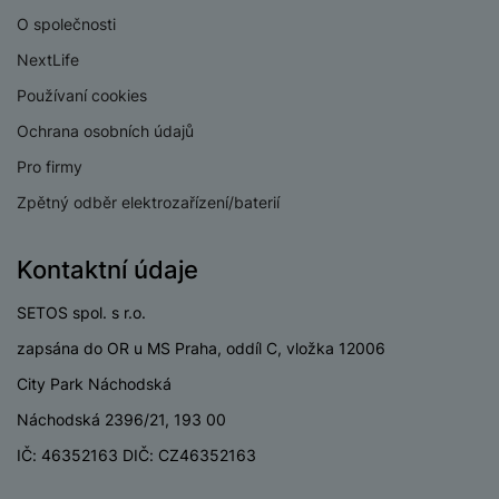
O společnosti
NextLife
Používaní cookies
KONSTRUKCE
Ochrana osobních údajů
Pro firmy
Materiál
Kov
Zpětný odběr elektrozařízení/baterií
Odolný
Ne
Kontaktní údaje
SETOS spol. s r.o.
BALENÍ
zapsána do OR u MS Praha, oddíl C, vložka 12006
Hmotnost balení
859 g
City Park Náchodská
Náchodská 2396/21, 193 00
Délka balení
30 CM
IČ: 46352163 DIČ: CZ46352163
Šířka balení
20 CM