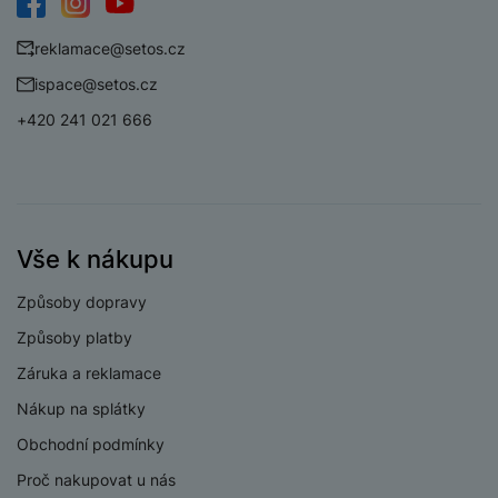
Facebook
Instagram
YouTube
Mediatek Dimensity
Procesor
reklamace@setos.cz
9300+
ispace@setos.cz
+420 241 021 666
KONEKTIVITA
Verze bluetooth
Bluetooth 5.3
Vše k nákupu
Verze Wi-Fi
Wi-Fi 5
Způsoby dopravy
Dual SIM
Ne
Způsoby platby
eSIM
Ne
Záruka a reklamace
HDMI
Ne
Nákup na splátky
3,5 mm jack
Ne
Obchodní podmínky
Proč nakupovat u nás
Nano SIM
Ano