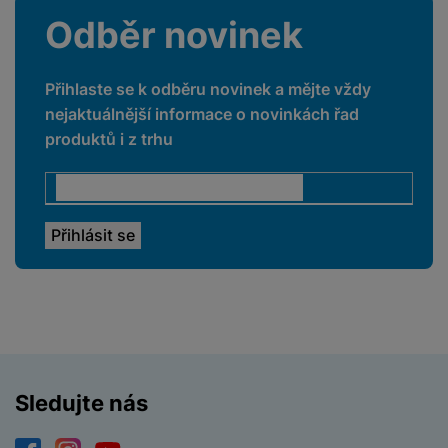
Světelnost předního
Odběr novinek
f/2.4
fotoaparátu
Světelnost hlavního
f/2.0
Přihlaste se k odběru novinek a mějte vždy
fotoaparátu
nejaktuálnější informace o novinkách řad
Rozlišení hlavního
13 MPX
produktů i z trhu
zadního fotoaparátu
Rozlišení
širokoúhlého
8 MPX
fotoaparátu
PROCESOR
1x 3.4GHz + 3x
Rychlost CPU
2.8GHz + 4x2GHz
Sledujte nás
Počet jader
8
procesoru