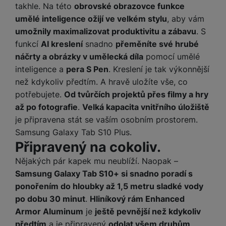
e
takhle. Na této
obrovské obrazovce funkce
l
v
n
e
umělé inteligence ožijí ve velkém stylu
, aby vám
l
st
v
a
umožnily maximalizovat produktivitu a zábavu
. S
ví
i
d
funkcí
AI kreslení
snadno
přeměníte své hrubé
k
z
a
v
náčrty a obrázky v umělecká díla
pomocí umělé
e
č
y
inteligence a
pera S Pen
. Kreslení je tak výkonnější
e
s
P
než kdykoliv předtím. A hravě uložíte vše, co
D
a
o
potřebujete.
Od tvůrčích projektů přes filmy a hry
H
á
v
w
e
až po fotografie
.
Velká kapacita vnitřního úložiště
l
a
e
r
je připravena stát se vaším osobním prostorem.
k
č
r
n
o
Samsung Galaxy Tab S10 Plus.
ů
b
í
v
Připravený na cokoliv.
m
a
sl
é
n
Nějakých pár kapek mu neublíží. Naopak –
u
o
k
c
Samsung Galaxy Tab S10+ si snadno poradí s
v
y
h
ponořením do hloubky až 1,5 metru sladké vody
l
á
a
po dobu 30 minut
.
Hliníkový rám Enhanced
P
t
B
d
Armor Aluminum
je
ještě pevnější než kdykoliv
a
k
e
a
m
předtím
a je připravený
odolat všem druhům