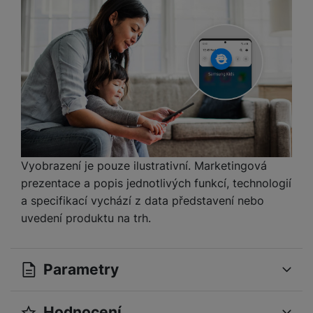
a
n
n
m
a
i
e
bí
c
r
je
e
y
ní
m
Vyobrazení je pouze ilustrativní. Marketingová
prezentace a popis jednotlivých funkcí, technologií
a specifikací vychází z data představení nebo
uvedení produktu na trh.
Parametry
Hodnocení