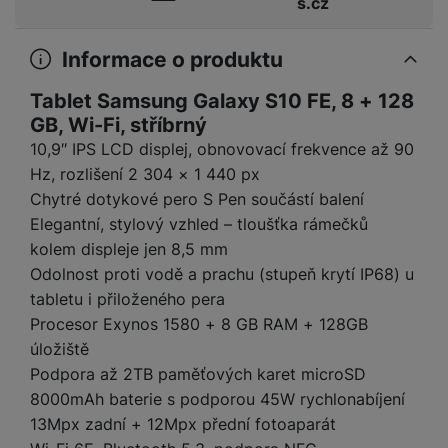
e
s.cz
l
a
ti
o
j
y
n
e
s
v
k
e
a
s
k
t
y
y
Informace o produktu
č
s
t
o
o
k
u
B
v
h
j
R
Tablet Samsung Galaxy S10 FE, 8 + 128
y
š
l
í
l
a
o
GB, Wi-Fi, stříbrný
i
e
e
n
u
F
10,9″ IPS LCD displej, obnovovací frekvence až 90
č
s
N
d
y
t
P
ól
k
k
a
Hz, rozlišení 2 304 × 1 440 px
y
p
e
ří
ie
y
y
b
Chytré dotykové pero S Pen součástí balení
r
r
sl
M
D
íj
o
y
Elegantní, stylový vzhled – tloušťka rámečků
u
o
V
F
ig
e
t
š
kolem displeje jen 8,5 mm
bi
y
o
it
K
č
a
e
le
Odolnost proti vodě a prachu (stupeň krytí IP68) u
s
t
ál
l
k
b
n
O
a
tabletu i přiloženého pera
o
ní
á
y
l
st
u
v
p
Procesor Exynos 1580 + 8 GB RAM + 128GB
f
v
d
e
ví
tf
a
o
úložiště
o
e
o
t
p
it
č
u
t
s
a
Podpora až 2TB paměťových karet microSD
y
r
t
e
z
o
n
u
8000mAh baterie s podporou 45W rychlonabíjení
o
e
d
r
Kl
i
t
m
13Mpx zadní + 12Mpx přední fotoaparát
rs
r
á
á
c
a
o