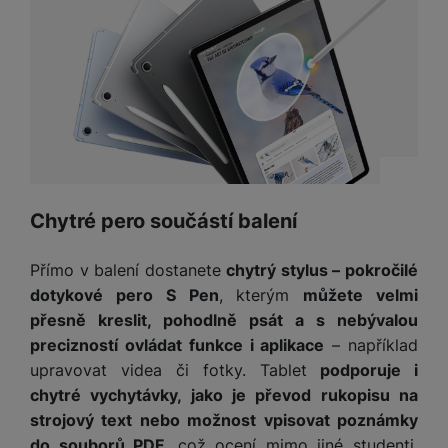
t
e
r
y
a
y
v
a
bí
K
í
F
c
je
P
a
p
il
k
č
ří
b
r
t
p
k
s
e
o
r
a
y
l
l
c
y
d
k
u
y
h
y
c
š
K
a
y
h
e
r
r
t
S
y
n
Chytré pero součástí balení
y
e
r
o
tr
s
t
d
é
ft
ý
t
k
u
h
Přímo v balení dostanete
chytrý stylus – pokročilé
w
m
v
y
k
o
a
dotykové pero S Pen
, kterým
můžete velmi
h
í
c
d
r
přesně kreslit, pohodlně psát a s nebývalou
o
p
A
e
i
e
di
r
precizností ovládat funkce i aplikace
– například
d
n
n
o
a
upravovat videa či fotky. Tablet
podporuje i
D
k
H
k
i
p
i
chytré vychytávky, jako je převod rukopisu na
y
U
á
P
t
s
strojový text nebo možnost vpisovat poznámky
B
m
h
é
k
P
do souborů PDF
, což ocení mimo jiné studenti.