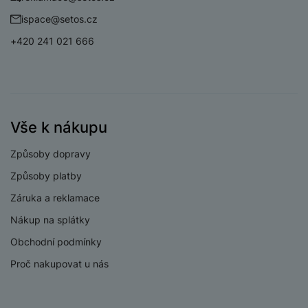
ispace@setos.cz
+420 241 021 666
PROCESOR
1x2,9GHz +
Rychlost CPU
3x2,6GHz
4x1,95GHz
Vše k nákupu
Počet jader
8
procesoru
Způsoby dopravy
Procesor
Exynos 1580
Způsoby platby
Záruka a reklamace
Nákup na splátky
Obchodní podmínky
KONEKTIVITA
Proč nakupovat u nás
Verze bluetooth
Bluetooth 5.3
Verze Wi-Fi
Wi-Fi 6