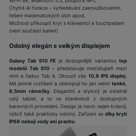
Wi-Fi 6E, Bluetooth 5.3, podpora NFC
a
m
v
e
P
bi
Chytré AI funkce – vyhledávání zakroužkováním,
a
B
e
e
ř
ln
M
b
e
řešení matematických úloh apod.
č
s
í
í
y
a
z
Možnost přikoupit kryt s klávesnicí a touchpadem
k
ni
s
t
ši
t
d
y
c
(není součástí balení)
l
el
a
o
r
e
u
e
p
h
á
k
Odolný elegán s velkým displejem
š
f
o
y
t
t
e
o
dl
o
a
n
n
S
Galaxy Tab S10 FE
je dostupnější variantou
top
o
v
bl
s
y
l
modelů Tab S10
– představuje mezistupeň mezi
ž
é
e
t
u
k
n
nimi a řadou Tab A. Okouzlí vás
10,9 IPS displej.
t
P
v
n
y
a
Má jemné rozlišení a obklopují ho jen velmi
tenké,
ů
ří
í
e
p
b
m
s
8,5mm rámečky
. Elegantní a stylový je ostatně
p
č
o
íj
l
celý tablet, a to ve kterémkoli z dostupných
r
n
S
d
e
u
o
barevných provedení. Design je navíc nejen krásný,
í
I
m
č
š
A
c
nýbrž také prakticky odolný. Zařízení se
díky krytí
M
y
k
e
p
l
IP68 nebojí vody ani prachu
.
k
š
y
n
p
o
a
s
l
T
n
N
rt