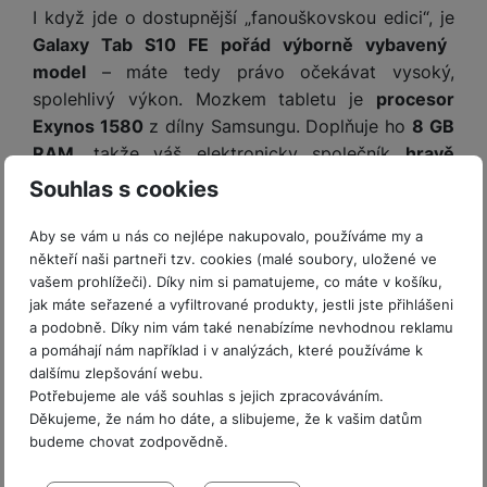
y
n
k
a
I když jde o dostupnější „fanouškovskou edici“, je
e
t
a
y
d
r
Galaxy Tab S10 FE pořád výborně vybavený
v
N
b
t
í
a
model
– máte tedy právo očekávat vysoký,
E
íj
P
o
k
b
x
spolehlivý výkon. Mozkem tabletu je
procesor
e
ří
r
d
íj
t
Exynos 1580
z dílny Samsungu. Doplňuje ho
8 GB
č
sl
y
o
e
e
k
u
RAM
, takže váš elektronicky společník
hravě
m
č
r
y
š
B
zvládá i multitasking
. Kapacita úložiště je sama o
Souhlas s cookies
á
k
n
(
e
a
sobě dostačující, ale potěší možnost
rozšířit ji
c
y
í
2
n
t
pomocí paměťové karty microSD
. Ta může mít
až
í
Aby se vám u nás co nejlépe nakupovalo, používáme my a
H
3
st
e
L
m
někteří naši partneři tzv. cookies (malé soubory, uložené ve
neuvěřitelnou kapacitu 2 TB
.
D
0
ví
ri
o
vašem prohlížeči). Díky nim si pamatujeme, co máte v košíku,
s
D
V
p
e
k
jak máte seřazené a vyfiltrované produkty, jestli jste přihlášeni
p
d
)
r
a
á
a podobně. Díky nim vám také nenabízíme nevhodnou reklamu
o
is
o
n
t
a pomáhají nám například i v analýzách, které používáme k
t
N
k
A
a
dalšímu zlepšování webu.
o
ř
a
y
p
p
Potřebujeme ale váš souhlas s jejich zpracováváním.
r
e
b
pl
á
Děkujeme, že nám ho dáte, a slibujeme, že k vašim datům
y
E
b
íj
e
j
budeme chovat zodpovědně.
x
i
e
W
P
e
t
č
cí
Nastavení souhlasů s kategoriemi
a