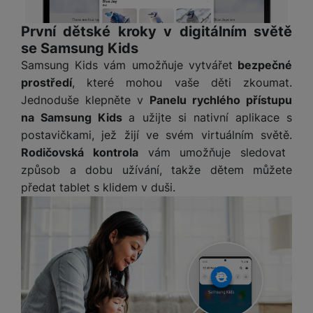
v
p
í
r
První dětské kroky v digitálním světě
a
P
se Samsung Kids
H
č
ř
Samsung Kids vám umožňuje vytvářet
bezpečné
e
k
í
prostředí
, které mohou vaše děti zkoumat.
r
y
s
ní
Jednoduše klepněte v
Panelu rychlého přístupu
a
l
m
na Samsung Kids
a užijte si nativní aplikace s
s
u
o
u
postavičkami, jež žijí ve svém virtuálním světě.
š
ni
š
Rodičovská kontrola
vám umožňuje sledovat
e
t
i
n
způsob a dobu užívání, takže dětem můžete
o
č
s
předat tablet s klidem v duši.
r
k
t
y
y
v
í
H
P
p
e
ří
r
r
sl
o
n
u
t
í
š
e
o