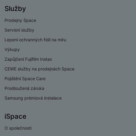
Služby
Dual SIM
Ne
Prodejny Space
eSIM
Ne
Servisní služby
HDMI
Ne
Lepení ochranných fólií na míru
3,5 mm jack
Ne
Výkupy
Nano SIM
Ne
Zapůjčení Fujifilm Instax
CEWE služby na prodejnách Space
Paměťová karta
Ano
Pojištění Space Care
USB-C
Ano
Prodloužená záruka
USB OTG
Ano
Samsung prémiová instalace
Typ paměťové karty
MicroSD
iSpace
Lightning port
Ne
USB-A
Ne
O společnosti