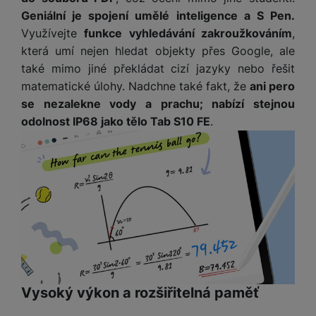
o
r
y
ří
K
R
Geniální je spojení umělé inteligence a S Pen.
n
y
/
s
a
y
Využívejte
funkce vyhledávání zakroužkováním
,
e
a
n
l
b
c
která umí nejen hledat objekty přes Google, ale
p
o
u
e
h
P
také mimo jiné překládat cizí jazyky nebo řešit
ř
s
š
l
l
ří
e
i
matematické úlohy. Nadchne také fakt, že
ani pero
e
y
o
s
d
č
n
se nezalekne vody a prachu; nabízí stejnou
n
l
s
R
e
s
odolnost IP68 jako tělo Tab S10 FE
.
a
u
á
e
d
t
b
š
d
d
a
v
íj
e
k
u
t
í
e
n
y
k
p
č
s
P
c
r
F
k
t
T
ří
e
o
l
y
v
e
s
t
a
í
l
l
a
S
s
p
e
u
b
íť
h
r
k
š
l
o
d
o
o
e
e
v
i
Vysoký výkon a rozšiřitelná paměť
i
n
n
t
é
s
P
v
s