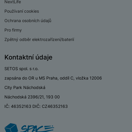
NextLife
Používaní cookies
Ochrana osobních údajů
BATERIE
Pro firmy
Kapacita baterie
8000 MAH
Zpětný odběr elektrozařízení/baterií
Rychlé nabíjení
Ano
Kontaktní údaje
Výkon rychlonabíjení
45 W
SETOS spol. s r.o.
Způsob nabíjení
Kabelové
zapsána do OR u MS Praha, oddíl C, vložka 12006
City Park Náchodská
Náchodská 2396/21, 193 00
KONSTRUKCE
IČ: 46352163 DIČ: CZ46352163
Materiál
Kov
Odolný
Ne