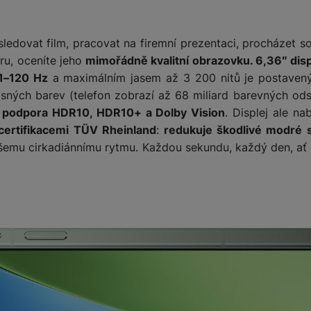
ledovat film, pracovat na firemní prezentaci, procházet soc
ru, oceníte jeho
mimořádně kvalitní obrazovku. 6,36″ disp
 1–120 Hz
a maximálním jasem až 3 200 nitů je postaven
ásných barev (telefon zobrazí až 68 miliard barevných ods
e
podpora HDR10, HDR10+ a Dolby Vision
. Displej ale nab
certifikacemi TÜV Rheinland
:
redukuje škodlivé modré 
šemu cirkadiánnímu rytmu. Každou sekundu, každý den, ať 