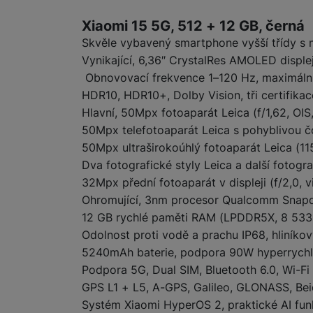
Informace o produ
Xiaomi 15 5G, 512 + 12 GB, černá
Marketingové cookies pou
Skvěle vybavený smartphone vyšší třídy s 
na našich stránkách, tak n
Vynikající, 6,36″ CrystalRes AMOLED disple
Obnovovací frekvence 1–120 Hz, maximální 
HDR10, HDR10+, Dolby Vision, tři certifika
Hlavní, 50Mpx fotoaparát Leica (f/1,62, OIS
50Mpx telefotoaparát Leica s pohyblivou čo
50Mpx ultraširokoúhlý fotoaparát Leica (115
Dva fotografické styly Leica a další fotogr
32Mpx přední fotoaparát v displeji (f/2,0, 
Ohromující, 3nm procesor Qualcomm Snapd
12 GB rychlé paměti RAM (LPDDR5X, 8 533 
Odolnost proti vodě a prachu IP68, hliníkov
5240mAh baterie, podpora 90W hyperrychl
Podpora 5G, Dual SIM, Bluetooth 6.0, Wi-Fi
GPS L1 + L5, A-GPS, Galileo, GLONASS, Be
Systém Xiaomi HyperOS 2, praktické AI fu