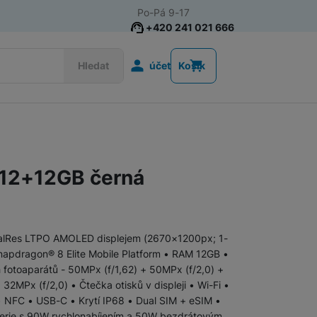
Po-Pá 9-17
+420 241 021 666
Uživatelská s
Hledat
účet
Košík
Telefony pro seniory
Tlačítkové telefony pro seniory
512+12GB černá
Chytré telefony pro seniory
stalRes LTPO AMOLED displejem (2670×1200px; 1-
napdragon® 8 Elite Mobile Platform • RAM 12GB •
Tlačítkové telefony
fotoaparátů - 50MPx (f/1,62) + 50MPx (f/2,0) +
32MPx (f/2,0) • Čtečka otisků v displeji • Wi-Fi •
 NFC • USB-C • Krytí IP68 • Dual SIM + eSIM •
rie s 90W rychlonabíjením a 50W bezdrátovým