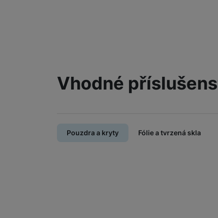
Vhodné příslušens
Pouzdra a kryty
Fólie a tvrzená skla