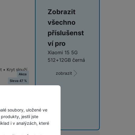
Zobrazit
všechno
příslušenst
ví pro
Xiaomi 15 5G
512+12GB černá
 • Kryt slouží
zobrazit
Akce
Sleva 47 %
malé soubory, uložené ve
rodukty, jestli jste
lad i v analýzách, které