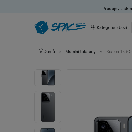
Prodejny
Jak 
Kategorie zboží
Akce a výprodej
Domů
Mobilní telefony
Xiaomi 15 5
Mobilní telefony
Fotografie
Fotografie
Nositelná elektronika
Televize
Audio
Domácí spotřebiče
Tablety
Foto