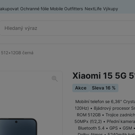
nakupovat
Ochranné fólie Mobile Outfitters
NextLife
Výkupy
Vyhledávání
G 512+12GB černá
Chytré telefony
iPhone
Xiaomi 15 5G 
Samsung
Akce
Sleva 16 %
OnePlus
Xiaomi
Mobilní telefon se 6,36" Cry
120Hz) • 8jádrový procesor S
Honor
Odolné mobilní telefony
ROM 512GB • Trojice zadních 
50MPx (f/2,2) • Přední kamera 
Renewd iPhone
Bluetooth 5.4 • GPS • GSM •
Dolby Atmos • 5240mAh bate