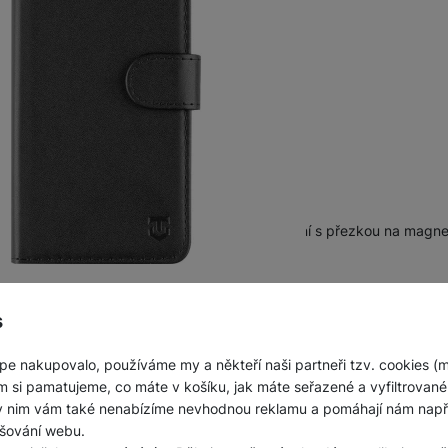
k
kůže • Vnitřní vanička z pružného TPU • Zavírání s přezkou na magnet
Nelze koupit
s
pe nakupovalo, používáme my a někteří naši partneři tzv. cookies (
m si pamatujeme, co máte v košíku, jak máte seřazené a vyfiltrované p
ky nim vám také nenabízíme nevhodnou reklamu a pomáhají nám napřík
šování webu.