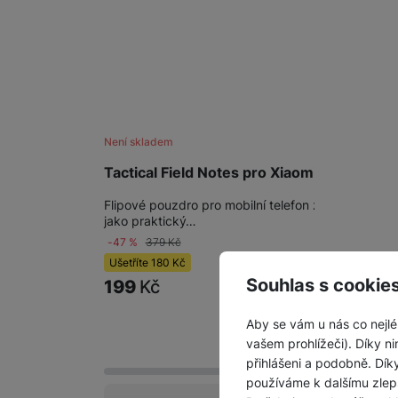
Není skladem
Tactical Field Notes pro Xiaomi 15 5G, Blac
Flipové pouzdro pro mobilní telefon z kvalitní PU 
jako praktický…
-47 %
379
Kč
Ušetříte
180
Kč
Souhlas s cookie
199
Kč
Aby se vám u nás co nejlé
vašem prohlížeči). Díky ni
přihlášeni a podobně. Dí
používáme k dalšímu zlep