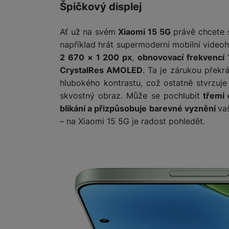
Špičkový displej
Ať už na svém
Xiaomi 15 5G
právě chcete s
například hrát supermoderní mobilní videoh
2 670 × 1 200 px
,
obnovovací frekvencí
CrystalRes AMOLED
. Ta je zárukou překr
hlubokého kontrastu, což ostatně stvrzuj
skvostný obraz. Může se pochlubit
třemi 
blikání a přizpůsobuje barevné vyznění
va
– na Xiaomi 15 5G je radost pohledět.