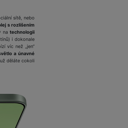
iální sítě, nebo
lej s rozlišením
ý na
technologii
tínů) i dokonale
ízí víc než „jen“
světlo a únavné
už děláte cokoli