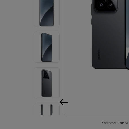
Smart
Ventilátory
Počítače a notebooky
Herní zóna
Péče o zdraví a tělo
Příslušenství
Dárkové poukázky iSpace
Vrácené zboží
předchozí
Kód produktu:
M