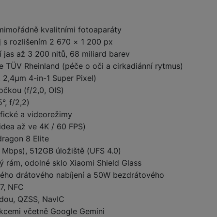
ktu
žíváme my nebo naši partneři, abychom vám mohli zobrazit vhodné
mimořádně kvalitními fotoaparáty
a stránkách třetích stran.
j s rozlišením 2 670 × 1 200 px
jas až 3 200 nitů, 68 miliard barev
ce TÜV Rheinland (péče o oči a cirkadiánní rytmus)
, 2,4µm 4-in-1 Super Pixel)
čkou (f/2,0, OIS)
°, f/2,2)
afické a videorežimy
videa až ve 4K / 60 FPS)
ragon 8 Elite
Mbps), 512GB úložiště (UFS 4.0)
ý rám, odolné sklo Xiaomi Shield Glass
ého drátového nabíjení a 50W bezdrátového
 7, NFC
idou, QZSS, NavIC
nkcemi včetně Google Gemini