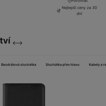
Porovnat
sklo)
999
Kč
Nejlepší ceny za 30
dní
Fusion Pro Privacy
(Privátní extra odolná
Ochranná fól
ochrana)
tví
999
Kč
následující
předchozí
Bezdrátová sluchátka
Sluchátka přes hlavu
Kabely a 