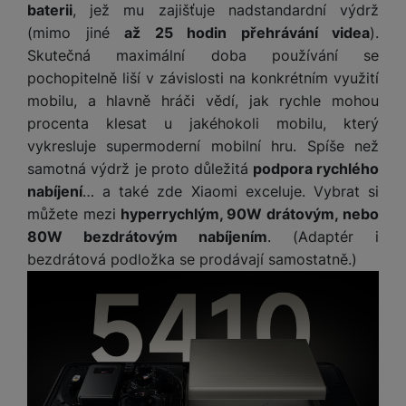
e
baterii
, jež mu zajišťuje nadstandardní výdrž
l
v
reklamou
.
návštěv a zdroje návštěv našich internetových stránek. Data
n
e
(mimo jiné
až 25 hodin přehrávání videa
).
Povoleno
l
získaná pomocí těchto cookies zpracováváme souhrnně a
st
v
Skutečná maximální doba používání se
a
anonymně, takže nejsme schopni identifikovat konkrétní
ví
i
d
uživatele našeho webu.
pochopitelně liší v závislosti na konkrétním využití
k
Marketingové cookies používáme my nebo naši partneři,
z
a
mobilu, a hlavně hráči vědí, jak rychle mohou
v
abychom vám mohli zobrazit vhodné obsahy nebo reklamy jak
e
č
y
procenta klesat u jakéhokoli mobilu, který
na našich stránkách, tak na stránkách třetích stran.
e
s
vykresluje supermoderní mobilní hru. Spíše než
P
D
a
o
samotná výdrž je proto důležitá
podpora rychlého
H
á
v
w
e
nabíjení
… a také zde Xiaomi exceluje. Vybrat si
l
a
e
r
můžete mezi
hyperrychlým, 90W drátovým, nebo
k
č
r
n
o
80W bezdrátovým nabíjením
. (Adaptér i
ů
b
í
v
bezdrátová podložka se prodávají samostatně.)
m
a
sl
é
n
u
o
k
c
v
y
h
l
á
a
P
t
B
d
a
k
e
a
m