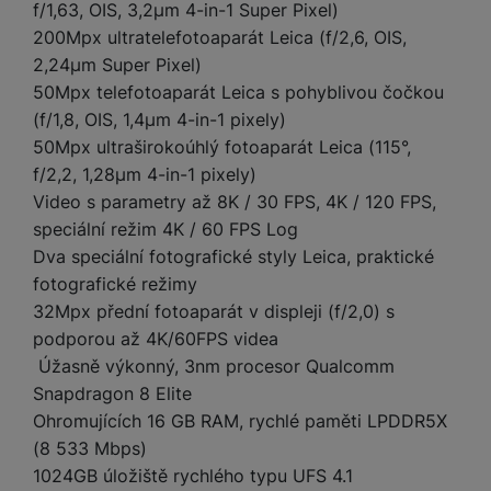
y
r
t
f/1,63, OIS, 3,2µm 4-in-1 Super Pixel)
c
n
t
d
á
r
m
t
o
v
k
200Mpx ultratelefotoaparát Leica (f/2,6, OIS,
i
ř
O
in
s
a
o
k
m
í
y
2,24µm Super Pixel)
c
e
u
k
kl
š
ni
a
o
k
e
b
t
y
a
n
50Mpx telefotoaparát Leica s pohyblivou čočkou
t
bi
f
i
d
p
y
(f/1,8, OIS, 1,4µm 4-in-1 pixely)
o
ln
o
č
o
r
a
r
50Mpx ultraširokoúhlý fotoaparát Leica (115°,
í
t
e
o
o
b
y
f/2,2, 1,28µm 4-in-1 pixely)
t
o
r
t
a
el
a
Video s parametry až 8K / 30 FPS, 4K / 120 FPS,
L
S
o
a
t
e
p
e
speciální režim 4K / 60 FPS Log
m
v
b
o
f
a
d
Dva speciální fotografické styly Leica, praktické
a
é
le
h
o
r
n
rt
fotografické režimy
k
t
y
n
á
i
a
y
n
32Mpx přední fotoaparát v displeji (f/2,0) s
y
t
P
c
m
a
podporou až 4K/60FPS videa
ů
ř
e
D
e
n
Úžasně výkonný, 3nm procesor Qualcomm
m
í
r
r
o
P
Snapdragon 8 Elite
s
ž
y
t
N
r
l
Ohromujících 16 GB RAM, rychlé paměti LPDDR5X
á
S
e
a
a
u
D
k
t
(8 533 Mbps)
b
b
č
š
a
y
a
1024GB úložiště rychlého typu UFS 4.1
o
í
k