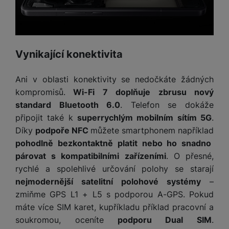
a
z
č
ě
d
e
ť
H
r
o
e
D
á
v
r
r
t
é
Vynikající konektivita
n
ž
o
k
í
á
v
a
a
Ani v oblasti konektivity se nedočkáte žádných
k
é
r
p
y
p
kompromisů.
Wi-Fi 7 doplňuje zbrusu nový
t
o
p
o
standard Bluetooth 6.0
. Telefon se dokáže
y
č
r
w
připojit také k
superrychlým mobilním sítím 5G
.
ít
o
e
S
Díky
podpoře NFC
můžete smartphonem například
a
M
t
r
t
pohodlně bezkontaktně platit nebo ho snadno
č
ic
e
b
y
párovat s kompatibilními zařízeními
. O přesné,
o
r
l
a
l
v
o
rychlé a spolehlivé určování polohy se starají
e
n
u
é
S
nejmodernější satelitní polohové systémy
–
v
k
s
ž
D
i
y
zmiňme GPS L1 + L5 s podporou A-GPS. Pokud
y
i
H
z
máte více SIM karet, kupříkladu příklad pracovní a
d
P
C
M
e
soukromou, oceníte
podporu Dual SIM
.
l
o
ul