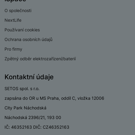
KONEKTIVITA
O společnosti
Verze bluetooth
Bluetooth 5.4
NextLife
Verze Wi-Fi
Wi-Fi 7
Používaní cookies
Ochrana osobních údajů
Dual SIM
Ano
Pro firmy
eSIM
Ano
Zpětný odběr elektrozařízení/baterií
3,5 mm jack
Ne
Nano SIM
Ano
Kontaktní údaje
Paměťová karta
Ne
SETOS spol. s r.o.
USB-C
Ano
zapsána do OR u MS Praha, oddíl C, vložka 12006
City Park Náchodská
USB OTG
Ano
Náchodská 2396/21, 193 00
Typ paměťové karty
Bez paměťové karty
IČ: 46352163 DIČ: CZ46352163
Lightning port
Ne