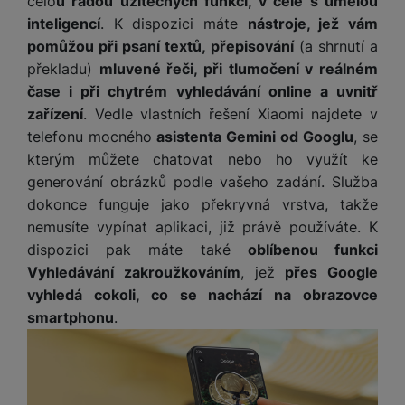
celo
u řadou užitečných funkcí, v čele s umělou
e
ří
č
i
ri
z
inteligencí
. K dispozici máte
nástroje, jež vám
o
o
e
e
pomůžou při psaní textů, přepisování
(a shrnutí a
v
-
ní
překladu)
mluvené řeči, při tlumočení v reálném
é
P
v
čase i při chytrém vyhledávání online a uvnitř
s
ří
i
P
t
zařízení
. Vedle vlastních řešení Xiaomi najdete v
sl
d
o
o
telefonu mocného
asistenta Gemini od Googlu
, se
u
e
w
l
š
o
e
kterým můžete chatovat nebo ho využít ke
y
e
k
r
generování obrázků podle vašeho zadání. Služba
n
a
b
dokonce funguje jako překryvná vrstva, takže
H
st
b
a
e
nemusíte vypínat aplikaci, již právě používáte. K
ví
e
n
r
dispozici pak máte také
oblíbenou funkci
p
l
k
n
Vyhledávání zakroužkováním
, jež
přes Google
r
y
y
í
vyhledá cokoli, co se nachází na obrazovce
o
s
k
a
r
smartphonu
.
l
u
y
á
t
c
v
o
hl
e
k
o
s