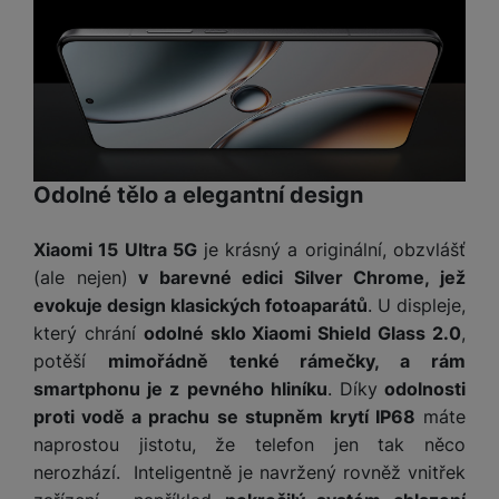
o
r
y
ří
K
R
n
y
/
s
a
y
e
a
n
l
b
c
p
o
u
e
h
P
ř
s
š
l
l
ří
e
i
e
y
o
s
d
č
n
n
l
s
R
e
s
Odolné tělo a elegantní design
a
u
á
e
d
t
b
š
d
d
a
v
íj
e
Xiaomi 15 Ultra 5G
je krásný a originální, obzvlášť
k
u
t
í
e
n
(ale nejen)
v barevné edici Silver Chrome, jež
y
k
p
č
s
P
c
evokuje design klasických fotoaparátů
. U displeje,
r
F
k
t
T
ří
e
který chrání
odolné sklo Xiaomi Shield Glass 2.0
,
o
l
y
v
e
s
t
a
potěší
mimořádně tenké rámečky, a rám
í
l
l
a
S
s
smartphonu je z pevného hliníku
. Díky
odolnosti
p
e
u
b
íť
h
r
proti vodě a prachu se stupněm krytí IP68
máte
k
š
l
o
d
o
naprostou jistotu, že telefon jen tak něco
o
e
e
v
i
i
n
n
nerozhází. Inteligentně je navržený rovněž vnitřek
t
é
s
P
v
s