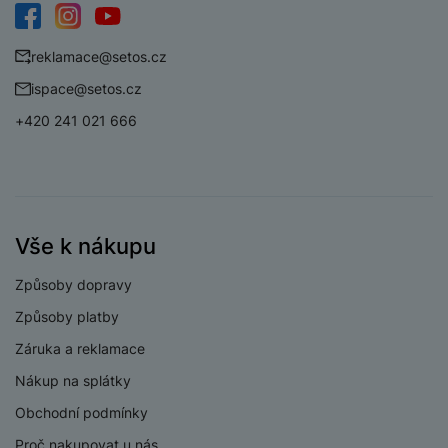
Světelnost předního
f/2.0
Facebook
Instagram
YouTube
fotoaparátu
reklamace@setos.cz
Světelnost hlavního
f/1.6
ispace@setos.cz
fotoaparátu
+420 241 021 666
Světelnost
širokoúhlého
f/1.8
fotoaparátu
Světelnost
makro/teleobjektiv
f/1.8
Vše k nákupu
fotoaparátu
Rozlišení hlavního
Způsoby dopravy
50 MPX
zadního fotoaparátu
Způsoby platby
Rozlišení
Záruka a reklamace
širokoúhlého
50 MPX
fotoaparátu
Nákup na splátky
Rozlišení fotoaparátu
Obchodní podmínky
50 MPX
makro/teleobjektiv
Proč nakupovat u nás