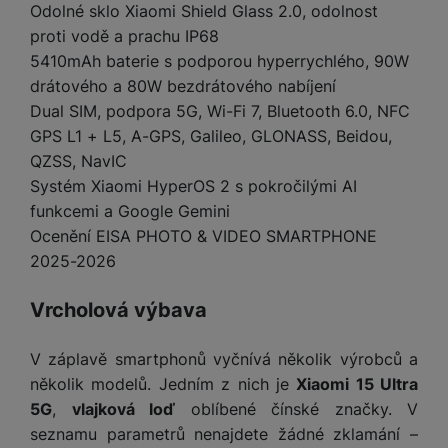
e
l
a
ti
o
Odolné sklo Xiaomi Shield Glass 2.0, odolnost
j
y
n
e
s
v
k
proti vodě a prachu IP68
e
a
s
k
t
y
y
č
5410mAh baterie s podporou hyperrychlého, 90W
s
t
o
o
k
u
B
drátového a 80W bezdrátového nabíjení
v
h
j
R
y
š
l
Dual SIM, podpora 5G, Wi-Fi 7, Bluetooth 6.0, NFC
í
l
a
o
i
e
e
n
u
GPS L1 + L5, A-GPS, Galileo, GLONASS, Beidou,
F
č
s
N
d
y
t
P
QZSS, NavIC
ól
k
k
a
y
p
e
ří
ie
Systém Xiaomi HyperOS 2 s pokročilými AI
y
y
b
r
r
sl
M
funkcemi a Google Gemini
D
íj
o
y
u
o
V
F
Ocenění EISA PHOTO & VIDEO SMARTPHONE
ig
e
t
š
bi
y
o
2025-2026
it
K
č
a
e
le
s
t
ál
l
k
b
n
O
a
o
ní
á
y
Vrcholová výbava
l
st
u
v
p
f
v
d
e
ví
tf
a
o
o
e
o
t
p
V záplavě smartphonů vyčnívá několik výrobců a
it
č
u
t
s
a
y
r
t
několik modelů. Jedním z nich je
Xiaomi 15 Ultra
e
z
o
n
u
o
e
5G
,
vlajková loď
oblíbené čínské značky. V
d
r
Kl
i
t
m
rs
r
seznamu parametrů nenajdete žádné zklamání –
á
á
c
a
o