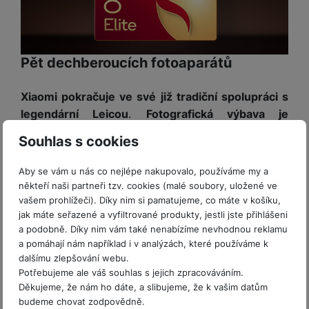
P
d
a
i
d
ří
n
m
č
i
s
i
ě
e
o
l
c
ť
Pět dechberoucích fotoaparátů
u
e
o
H
š
P
v
e
e
P
o
Xiaomi pokračuje ve své již tradiční spolupráci s
é
r
n
ří
u
legendární Leicou
.
Fotografická výbava je
k
n
s
s
z
a
í
opravdu prémiová
– od
prvotřídní optiky přes
t
l
d
Souhlas s cookies
rt
p
špičkový senzor po zpracování obrazu a unikátní
v
u
r
y
ř
vychytávky
, jako je možnost volit mezi
í
š
a
Aby se vám u nás co nejlépe nakupovalo, používáme my a
í
přirozenějším a výraznějším barevným vyzněním a
p
e
p
někteří naši partneři tzv. cookies (malé soubory, uložené ve
s
r
n
r
mnoha profesionálními režimy
. K dispozici máte
vašem prohlížeči). Díky nim si pamatujeme, co máte v košíku,
l
o
s
o
jak máte seřazené a vyfiltrované produkty, jestli jste přihlášeni
hlavní fotoaparát s palcovým snímačem a velkými
u
A
t
A
a podobně. Díky nim vám také nenabízíme nevhodnou reklamu
pixely vzniklými kombinací čtyř sousedních
; nový,
š
ir
v
ir
a pomáhají nám například i v analýzách, které používáme k
200Mpx ultratelefotoaparát; 50Mpx
e
P
í
p
dalšímu zlepšování webu.
n
telefotoparát a 50Mpx ultraširokoúhlý fotoaparát
.
Potřebujeme ale váš souhlas s jejich zpracováváním.
o
p
o
s
Vepředu pořizuje úžasné portréty
32Mpx
Děkujeme, že nám ho dáte, a slibujeme, že k vašim datům
d
r
d
t
budeme chovat zodpovědně.
fotoaparát v displeji
. Ohromující jsou rovněž
s
o
s