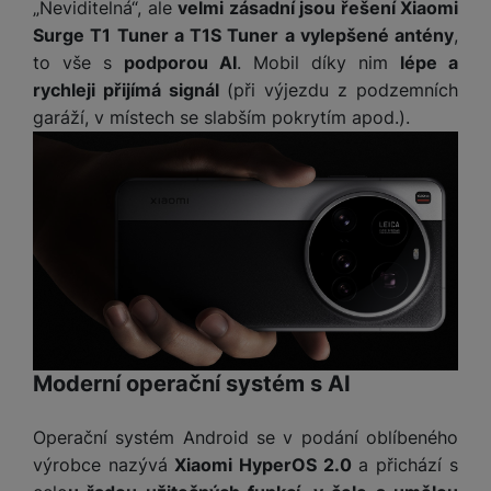
M
„Neviditelná“, ale
velmi zásadní jsou řešení Xiaomi
e
R
w
ti
ic
Surge T1 Tuner a T1S Tuner a vylepšené antény
,
á
e
m
H
r
m
r
to vše s
podporou AI
. Mobil díky nim
lépe a
é
e
o
e
b
rychleji přijímá signál
(při výjezdu z podzemních
di
r
S
č
a
a
garáží, v místech se slabším pokrytím apod.).
ní
D
k
n
m
X
J
y
k
y
C
e
p
y
ši
d
r
p
n
o
r
H
o
F
o
e
r
r
d
r
á
a
v
n
z
m
ě
í
o
e
a
a
v
T
ví
Moderní operační systém s AI
p
é
V
c
o
b
e
č
Operační systém Android se v podání oblíbeného
A
a
z
ít
u
výrobce nazývá
Xiaomi HyperOS 2.0
a přichází s
t
a
a
d