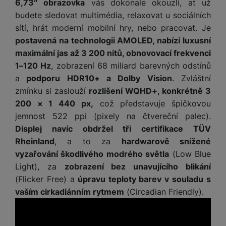
6,73″ obrazovka
vás dokonale okouzlí, ať už
t
e
r
y
a
y
v
budete sledovat multimédia, relaxovat u sociálních
a
bí
K
í
F
sítí, hrát moderní mobilní hry, nebo pracovat. Je
c
je
P
a
p
il
k
č
ří
postavená na technologii AMOLED, nabízí luxusní
b
r
t
p
k
s
maximální jas až 3 200 nitů, obnovovací frekvenci
e
o
r
a
y
l
1–120 Hz
, zobrazení 68 miliard barevných odstínů
l
c
y
d
k
u
a
podporu HDR10+ a Dolby Vision
. Zvláštní
y
h
y
c
š
K
a
zmínku si zaslouží
rozlišení WQHD+, konkrétně 3
y
h
e
r
r
t
200 × 1 440 px,
což představuje špičkovou
S
y
n
y
e
r
o
jemnost 522 ppi (pixely na čtvereční palec).
tr
s
t
d
é
ft
Displej navíc obdržel tři certifikace TÜV
ý
t
k
u
h
w
m
v
Rheinland
, a to za
hardwarově snížené
y
k
o
a
h
í
vyzařování škodlivého modrého světla
(Low Blue
c
d
r
o
p
A
Light), za
zobrazení bez unavujícího blikání
e
i
e
di
r
d
(Flicker Free) a
úpravu teploty barev v souladu s
n
n
o
a
D
k
vaším cirkadiánním rytmem
(Circadian Friendly).
H
k
i
p
i
y
U
á
P
t
s
B
m
h
é
k
P