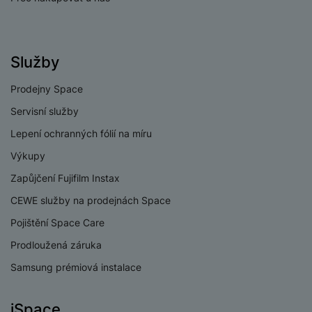
Optický zoom
4.3x
Širokoúhlý,
Typ fotoaparátu
Teleobjektiv
Služby
Prodejny Space
Servisní služby
PROCESOR
Lepení ochranných fólií na míru
2x4,32 GHz +
Výkupy
Rychlost CPU
6x3,53 GHz
Zapůjčení Fujifilm Instax
Počet jader
CEWE služby na prodejnách Space
8
procesoru
Pojištění Space Care
Qualcomm
Procesor
Prodloužená záruka
Snapdragon 8 Elite
Samsung prémiová instalace
iSpace