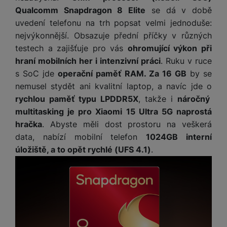
ří
c
e
ů
s
Qualcomm Snapdragon 8 Elite
se dá v době
t
s
í
r
m
t
c
uvedení telefonu na trh popsat velmi jednoduše:
l
a
n
oj
h
u
d
nejvýkonnější. Obsazuje přední příčky v různých
P
í
á
P
š
a
ř
testech a zajišťuje pro vás
ohromující výkon při
S
n
P
ří
e
p
í
S
hraní mobilních her i intenzivní práci
. Ruku v ruce
k
ří
s
n
t
s
D
s SoC jde
operační paměť RAM. Za 16 GB
by se
y
sl
l
s
é
l
d
u
u
nemusel stydět ani kvalitní laptop, a navíc jde o
t
r
u
is
š
š
rychlou paměť typu LPDDR5X
, takže i
náročný
v
y
š
k
e
e
multitasking je pro Xiaomi 15 Ultra 5G naprostá
í
e
y
n
n
M
p
hračka
. Abyste měli dost prostoru na veškerá
n
st
s
ik
r
S
s
data, nabízí mobilní telefon
1024GB interní
ví
t
r
o
S
t
úložiště, a to opět rychlé (UFS 4.1)
.
p
v
o
s
D
v
r
í
f
p
d
í
o
p
o
o
is
p
M
r
n
t
k
r
a
o
y
ř
y
o
c
l
e
a
e
P
b
u