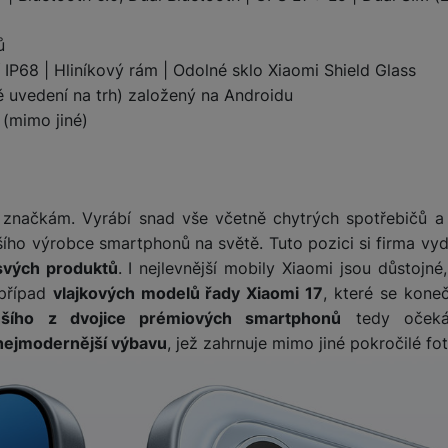
ů
 IP68 | Hliníkový rám | Odolné sklo Xiaomi Shield Glass
 uvedení na trh) založený na Androidu
 (mimo jiné)
značkám. Vyrábí snad vše včetně chytrých spotřebičů a 
tšího výrobce smartphonů na světě. Tuto pozici si firma vy
vých produktů
. I nejlevnější mobily Xiaomi jsou důstojné
 případ
vlajkových modelů řady Xiaomi 17
, které se kone
šího z dvojice prémiových smartphonů
tedy očekáv
nejmodernější výbavu
, jež zahrnuje mimo jiné pokročilé fo