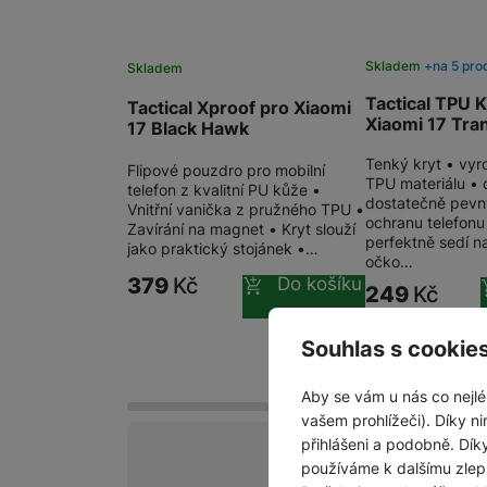
Skladem
na 5 pro
Skladem
Tactical TPU K
Tactical Xproof pro Xiaomi
Xiaomi 17 Tra
17 Black Hawk
Tenký kryt • vyr
Flipové pouzdro pro mobilní
TPU materiálu • 
telefon z kvalitní PU kůže •
dostatečně pevný
Vnitřní vanička z pružného TPU •
ochranu telefonu
Zavírání na magnet • Kryt slouží
perfektně sedí na
jako praktický stojánek •…
očko…
379
Kč
Do košíku
249
Kč
Souhlas s cookie
Aby se vám u nás co nejlé
vašem prohlížeči). Díky ni
přihlášeni a podobně. Dí
vyhody
používáme k dalšímu zlep