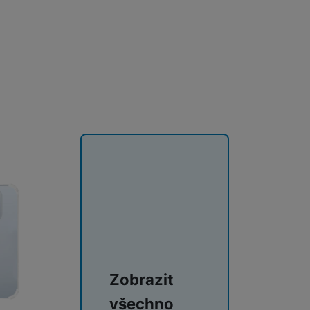
ie Fusion Pro Privacy kombinuje extrémní odolnost proti nárazům
Zobrazit
všechno