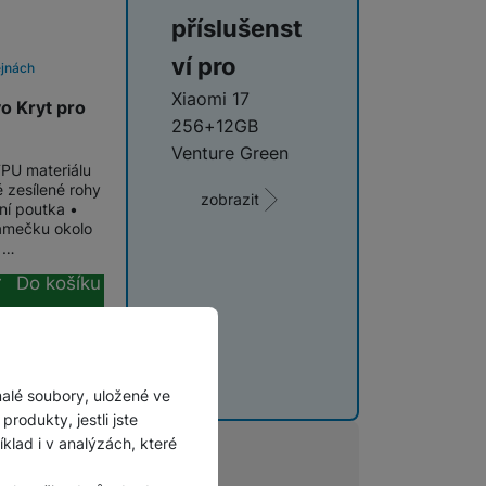
příslušenst
ví pro
ejnách
Xiaomi 17
yo Kryt pro
256+12GB
r
Venture Green
TPU materiálu
 zesílené rohy
zobrazit
ní poutka •
rámečku okolo
 …
Do košíku
malé soubory, uložené ve
rodukty, jestli jste
lad i v analýzách, které