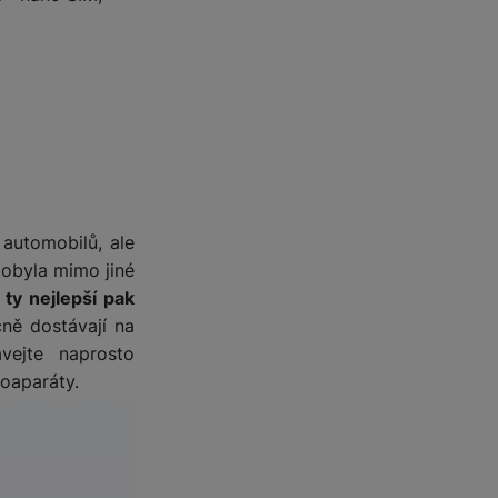
automobilů, ale
dobyla mimo jiné
,
ty nejlepší pak
čně dostávají na
ejte naprosto
toaparáty.