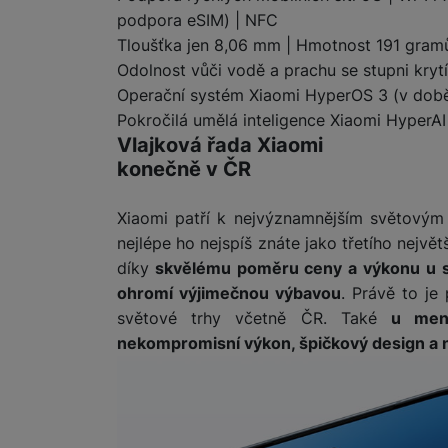
podpora eSIM) | NFC
Tloušťka jen 8,06 mm | Hmotnost 191 gram
Odolnost vůči vodě a prachu se stupni krytí
Operační systém Xiaomi HyperOS 3 (v době
Pokročilá umělá inteligence Xiaomi HyperAI
Vlajková řada Xiaomi
konečně v ČR
Xiaomi patří k nejvýznamnějším světovým 
nejlépe ho nejspíš znáte jako třetího nejvě
díky
skvělému poměru ceny a výkonu u s
ohromí výjimečnou výbavou
. Právě to je
světové trhy včetně ČR. Také
u men
nekompromisní výkon, špičkový design a 