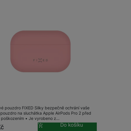
Foto
Smart
Ventilátory
Počítače a notebooky
Herní zóna
m
na 2 prodejnách
Péče o zdraví a tělo
Silky Apple AirPods Pro 2/P2 (USB-C),
Příslušenství
ové pouzdro FIXED Silky bezpečně ochrání vaše
í pouzdro na sluchátka Apple AirPods Pro 2 před
poškozením • Je vyrobeno z…
Do košíku
Kč