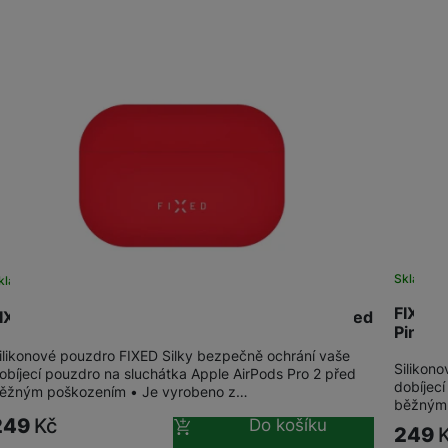
Produkty
Tablety
Foto
Smart
Ventilátory
Počítače a notebooky
Sklade
kladem
na 1 prodejně
Herní zóna
FIXED 
IXED Silky Apple AirPods Pro 2/P2 (USB-C), Red
Pink
Péče o zdraví a tělo
ilikonové pouzdro FIXED Silky bezpečně ochrání vaše
Silikon
obíjecí pouzdro na sluchátka Apple AirPods Pro 2 před
dobíjec
ěžným poškozením • Je vyrobeno z…
běžným 
249
Kč
Do košíku
249