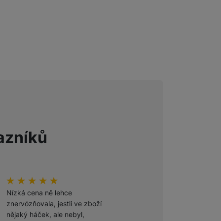
 obsahy nebo reklamy jak
azníků
hodnoceni_zakazniku
100
%
hodnoceni_zakazniku
100
%
Nízká cena ně lehce
Odporúčam
znervózňovala, jestli ve zboží
nějaký háček, ale nebyl,
Ověřený zákazník