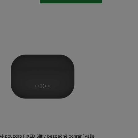
m
na 23 prodejnách
Silky Apple AirPods Pro 2/P2 (USB-C),
ové pouzdro FIXED Silky bezpečně ochrání vaše