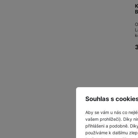
K
O
L
k
Souhlas s cookie
Aby se vám u nás co nejlé
vašem prohlížeči). Díky ni
přihlášeni a podobně. Dí
používáme k dalšímu zlep