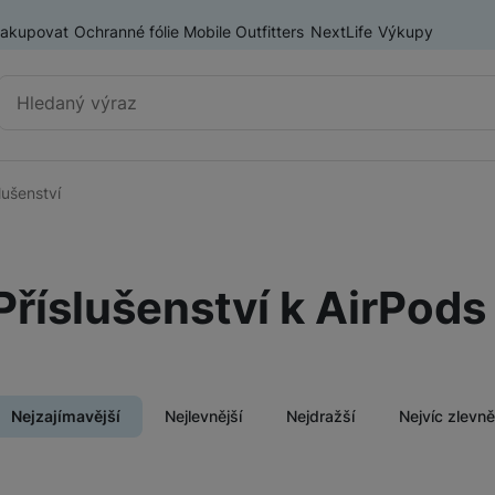
nakupovat
Ochranné fólie Mobile Outfitters
NextLife
Výkupy
Vyhledávání
lušenství
Výprodej
Mobilní telefony
Nositelná elektronika
Příslušenství k AirPods
ry
Příslušenství
Televize
Audio
Nejzajímavější
Nejlevnější
Nejdražší
Nejvíc zlevn
Domácí spotřebiče