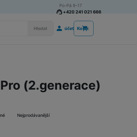
Po-Pá 9-17
+420 241 021 666
Uživatelská s
Hledat
účet
Košík
Akce
Nositelná elektronika
Televize
 Pro (2.generace)
Mobilní telefony
Audio
Domácí spotřebiče
ěné
Nejprodávanější
Nalez
Tablety