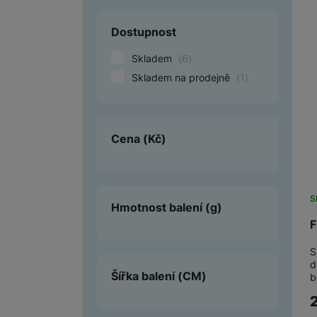
Smart
Dostupnost
Ventilátory
Skladem
(
6
)
Skladem na prodejně
(
1
)
Počítače a notebooky
Herní zóna
Cena
(Kč)
Péče o zdraví a tělo
Příslušenství
Dárkové poukázky iSpace
S
Hmotnost balení
(g)
F
Vrácené zboží
S
d
Šířka balení
(CM)
b