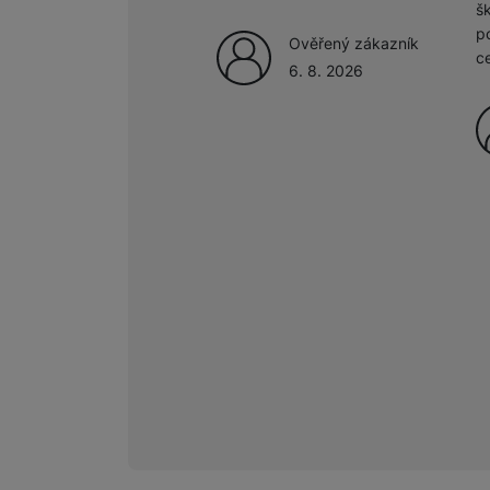
š
p
Ověřený zákazník
c
6. 8. 2026