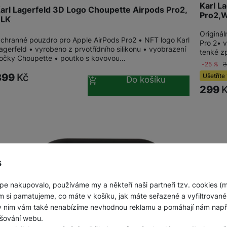
Karl L
arl Lagerfeld 3D Logo Choupette Airpods Pro2,
Pro2,W
BLK
Originál
chranné pouzdro pro Apple AirPods Pro2 • NFT logo Karl
Pro 2• 
agerfeld • vyrobeno z prvotřídního silikonu • vyobrazení
tenké z
očky Choupette • poutko s kovovou…
-25 %
399
Kč
Ušetříte
Do košíku
299
s
pe nakupovalo, používáme my a někteří naši partneři tzv. cookies (
m si pamatujeme, co máte v košíku, jak máte seřazené a vyfiltrované p
ky nim vám také nenabízíme nevhodnou reklamu a pomáhají nám napřík
šování webu.