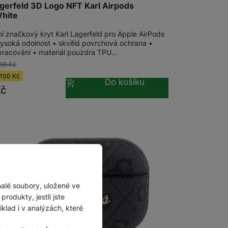
agerfeld 3D Logo NFT Karl Airpods
hite
ní značkový kryt Karl Lagerfeld pro Apple AirPods
vysoká odolnost • skvělá povrchová ochrana •
pracování • materiál pouzdra TPU…
399
Kč
100
Kč
Do košíku
Kč
malé soubory, uložené ve
rodukty, jestli jste
lad i v analýzách, které