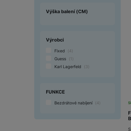
Výška balení
(CM)
Výrobci
Fixed
(
4
)
Guess
(
1
)
Karl Lagerfeld
(
3
)
FUNKCE
Bezdrátové nabíjení
(
4
)
S
F
B
S