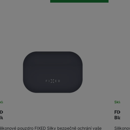
kladem
Sklade
IXED Silky Apple AirPods Pro 2/P2 (USB-C),
FIXED 
lue
Black
ilikonové pouzdro FIXED Silky bezpečně ochrání vaše
Silikon