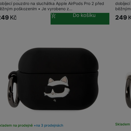
obíjecí pouzdro na sluchátka Apple AirPods Pro 2 před
dobíjec
ěžným poškozením • Je vyrobeno z…
běžným 
Do košíku
249
Kč
249
Skladem
kladem na prodejně
na 3 prodejnách