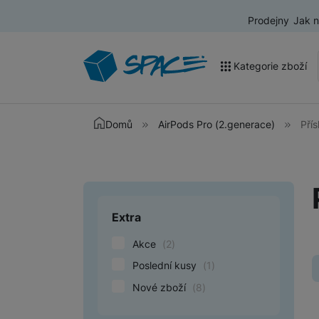
Prodejny
Jak 
Kategorie zboží
Akce a výprodej
Domů
AirPods Pro (2.generace)
Přís
Mobilní telefony
Nositelná elektronika
Televize
Extra
Upřesnit paramet
Audio
Akce
(
2
)
Domácí spotřebiče
Poslední kusy
(
1
)
Nové zboží
(
8
)
Tablety
Foto