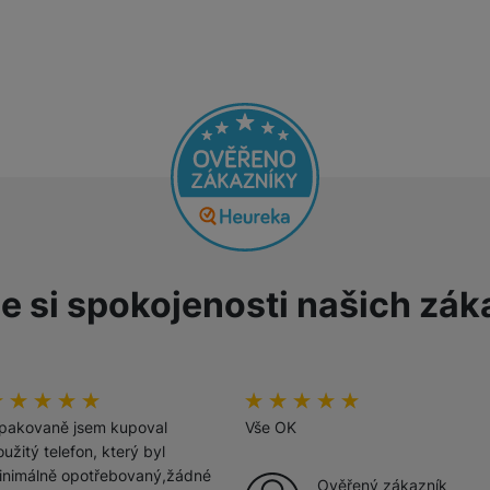
žíváme my nebo naši partneři, abychom vám mohli zobrazit vhodné
a stránkách třetích stran.
e si spokojenosti našich zák
odnoceni_zakazniku
00
%
hodnoceni_zakazniku
100
%
pakovaně jsem kupoval
Vše OK
užitý telefon, který byl
inimálně opotřebovaný,žádné
Ověřený zákazník