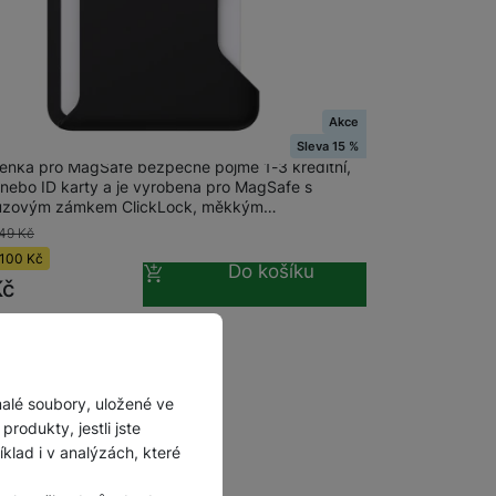
Akce
ClickLock Wallet For MagSafe, Black
Sleva 15 %
enka pro MagSafe bezpečně pojme 1-3 kreditní,
 nebo ID karty a je vyrobena pro MagSafe s
luzovým zámkem ClickLock, měkkým…
49
Kč
100
Kč
Do košíku
Kč
malé soubory, uložené ve
rodukty, jestli jste
lad i v analýzách, které