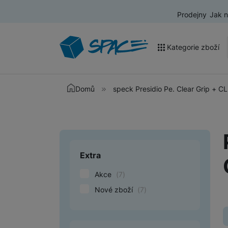
Prodejny
Jak 
Kategorie zboží
Akce a výprodej
Domů
speck Presidio Pe. Clear Grip + CL
Mobilní telefony
Nositelná elektronika
Televize
Extra
Upřesnit paramet
Audio
Akce
(
7
)
Domácí spotřebiče
Nové zboží
(
7
)
Tablety
Foto