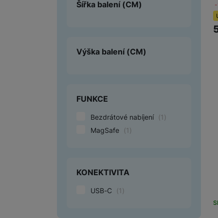
Šířka balení
(CM)
Výška balení
(CM)
FUNKCE
Bezdrátové nabíjení
(
1
)
MagSafe
(
1
)
KONEKTIVITA
USB-C
(
1
)
S