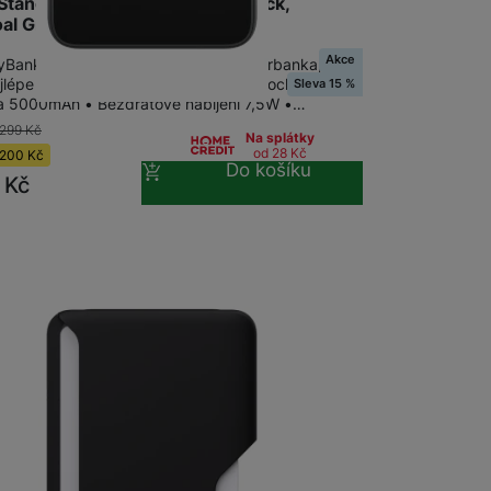
 StandyBank 5000mAh+ClickLock,
al Grey
Akce
yBankfor MagSafe - stojánková Powerbanka,
ejlépe funguje s pouzdry Speck ClickLock •
Sleva 15 %
a 5000mAh • Bezdrátové nabíjeni 7,5W •…
 299
Kč
Na splátky
od 28
Kč
200
Kč
Do košíku
9
Kč