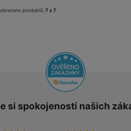
obrazeno produktů:
z
7
žíváme my nebo naši partneři, abychom vám mohli zobrazit vhodné
a stránkách třetích stran.
e si spokojenosti našich zák