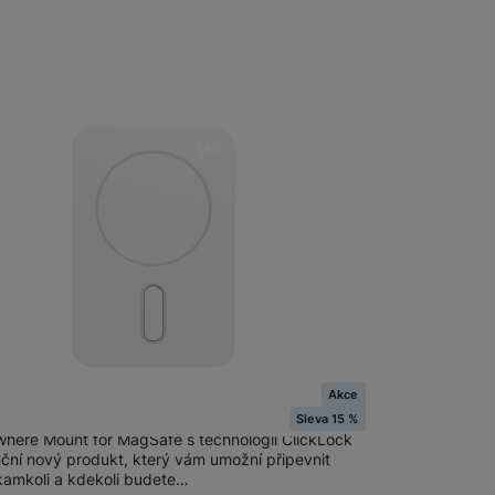
Foto
Smart
Ventilátory
Počítače a notebooky
Herní zóna
Péče o zdraví a tělo
Příslušenství
Akce
Everywhere Mount + ClickLock, White
Sleva 15 %
where Mount for MagSafe s technologií ClickLock
uční nový produkt, který vám umožní připevnit
 kamkoli a kdekoli budete…