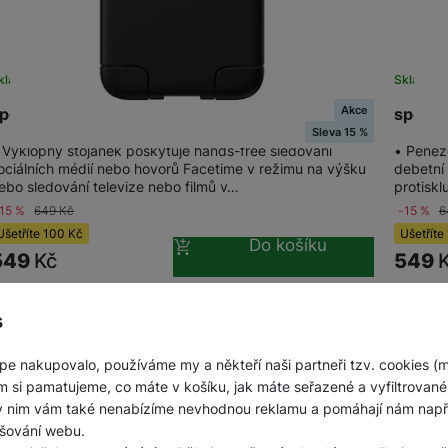
kladem
na 2 prodejnách
Skladem
Akce
peck ClickLock StandyGrip For MagSafe, Black
speck 
Sleva 15 %
 Výklopný stojánek poskytuje hands-free sledování
• Peněž
ociálních médií nebo hovorů Facetime v režimu na výšku
debetní
ebo sledování televize nebo filmů v…
protisk
-15 %
649
Kč
-15 %
6
Ušetříte
100
Kč
Ušetříte
Do košíku
549
Kč
549
s
pe nakupovalo, používáme my a někteří naši partneři tzv. cookies (
m si pamatujeme, co máte v košíku, jak máte seřazené a vyfiltrované p
ky nim vám také nenabízíme nevhodnou reklamu a pomáhají nám napřík
šování webu.