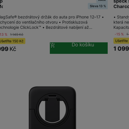
speck
peck ClickLock Wireless Charging Car Vent
Charco
ount
Sleva 13 %
• Stand
agSafe® bezdrátový držák do auta pro iPhone 12–17 •
která n
chycení do ventilačního otvoru • Protiskluzová
Kapacit
echnologie ClickLock™ • Bezdrátové nabíjení až…
-15 %
1
-13 %
1 149
Kč
Ušetříte
Ušetříte
150
Kč
Do košíku
1 09
999
Kč