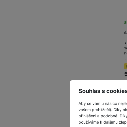
S
s
•
s
n
Souhlas s cookie
Aby se vám u nás co nejlé
vašem prohlížeči). Díky ni
přihlášeni a podobně. Dí
používáme k dalšímu zlep