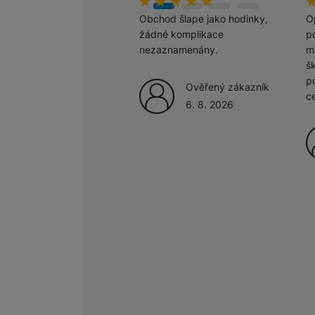
hodnoceni_zakazniku
100
%
h
1
Obchod šlape jako hodinky,
O
žádné komplikace
po
nezaznamenány.
m
š
p
Ověřený zákazník
c
6. 8. 2026