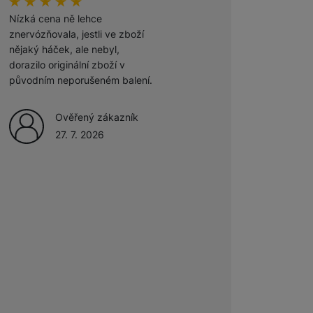
hodnoceni_zakazniku
100
%
hodnoceni_zakazniku
100
%
Nízká cena ně lehce
Odporúčam
znervózňovala, jestli ve zboží
nějaký háček, ale nebyl,
Ověřený zákazník
dorazilo originální zboží v
27. 7. 2026
původním neporušeném balení.
Ověřený zákazník
27. 7. 2026