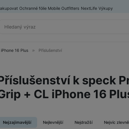
nakupovat
Ochranné fólie Mobile Outfitters
NextLife
Výkupy
Vyhledávání
 iPhone 16 Plus
Příslušenství
Výprodej
Mobilní telefony
Nositelná elektronika
Příslušenství k speck P
ry
Příslušenství
Televize
Grip + CL iPhone 16 Plu
Audio
Domácí spotřebiče
Nejzajímavější
Nejlevnější
Nejdražší
Nejvíc zlevn