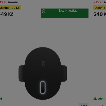
-15 %
649
Kč
-15 %
6
Ušetříte
100
Kč
Ušetříte
Do košíku
549
Kč
549
Sklade
kladem na prodejně
na 6 prodejnách
Akce