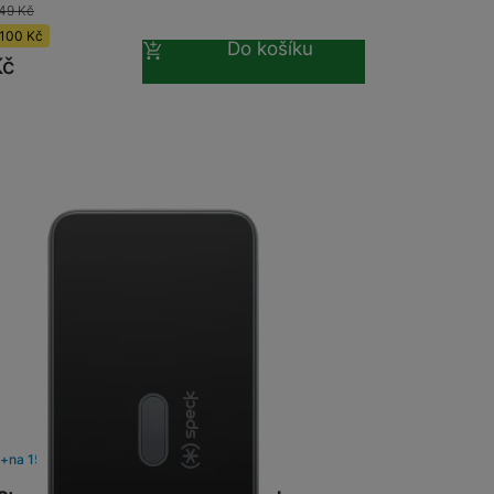
49
Kč
100
Kč
Do košíku
Kč
m
na 15 prodejnách