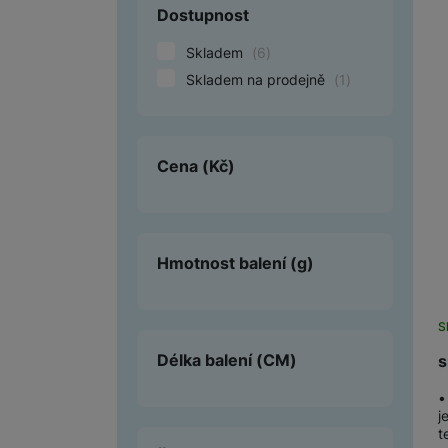
Dostupnost
Smart
Skladem
(
6
)
Ventilátory
Skladem na prodejně
(
1
)
Počítače a notebooky
Herní zóna
Cena
(Kč)
Péče o zdraví a tělo
Příslušenství
Hmotnost balení
(g)
Dárkové poukázky iSpace
Vrácené zboží
S
Délka balení
(CM)
s
•
j
t