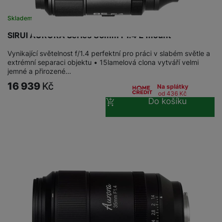
a
n
n
m
a
Skladem
i
e
bí
c
SIRUI AURORA Series 85mm F1.4 E mount
r
je
e
y
ní
Vynikající světelnost f/1.4 perfektní pro práci v slabém světle a
m
extrémní separaci objektu • 15lamelová clona vytváří velmi
jemné a přirozené…
16 939
Kč
Na splátky
od 436
Kč
Do košíku