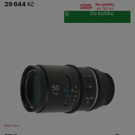
29 644
Kč
Na splátky
od 763
Kč
Do košíku
Není skladem