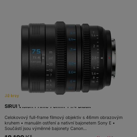
Již brzy
SIRUI Vision Prime 75mm T1.4 Black
Celokovový full-frame filmový objektiv s 46mm obrazovým
kruhem • manuáln ostření a nativní bajonetem Sony E •
Součástí jsou výměnné bajonety Canon…