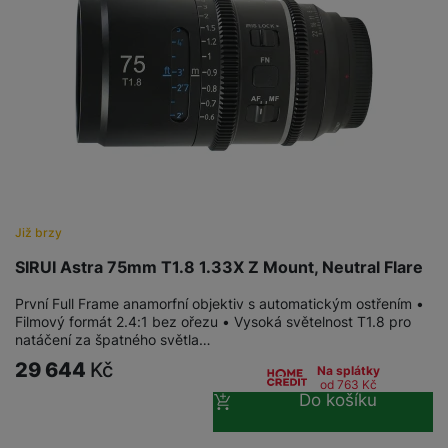
Již brzy
SIRUI Astra 75mm T1.8 1.33X Z Mount, Neutral Flare
První Full Frame anamorfní objektiv s automatickým ostřením •
Filmový formát 2.4:1 bez ořezu • Vysoká světelnost T1.8 pro
natáčení za špatného světla…
29 644
Kč
Na splátky
od 763
Kč
Do košíku