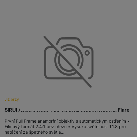
Již brzy
SIRUI Astra 50mm T1.8 1.33X Z Mount, Neutral Flare
První Full Frame anamorfní objektiv s automatickým ostřením •
Filmový formát 2.4:1 bez ořezu • Vysoká světelnost T1.8 pro
natáčení za špatného světla…