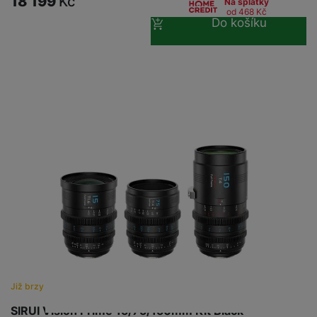
18 199
Kč
Na splátky
od 468
Kč
Do košíku
Již brzy
SIRUI Vision Prime 15/75/150mm Kit Black