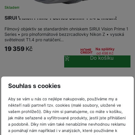
P
d
a
i
d
ří
Skladem
n
m
č
i
s
i
ě
SIRUI Vision Prime 1 Series 50mm T1.4 E mount
e
o
l
c
ť
u
e
Filmový objektiv se standardním ohniskem SIRUI Vision Prime 1
o
H
š
P
Series • pro plnoformátové bezzrcadlovky Nikon Z • vysoká
v
e
světelnost T1.4 pro natáčení…
e
P
o
é
r
n
ří
u
19 359
Kč
Na splátky
k
n
s
s
z
od 498
Kč
a
í
Do košíku
t
l
d
rt
p
v
u
r
y
ř
í
š
a
í
p
e
p
s
Souhlas s cookies
r
n
r
l
o
s
o
u
Aby se vám u nás co nejlépe nakupovalo, používáme my a
A
t
A
š
někteří naši partneři tzv. cookies (malé soubory, uložené ve
ir
v
ir
e
vašem prohlížeči). Díky nim si pamatujeme, co máte v košíku,
P
í
p
n
jak máte seřazené a vyfiltrované produkty, jestli jste přihlášeni
o
p
o
s
a podobně. Díky nim vám také nenabízíme nevhodnou reklamu
d
r
d
t
a pomáhají nám například i v analýzách, které používáme k
s
o
s