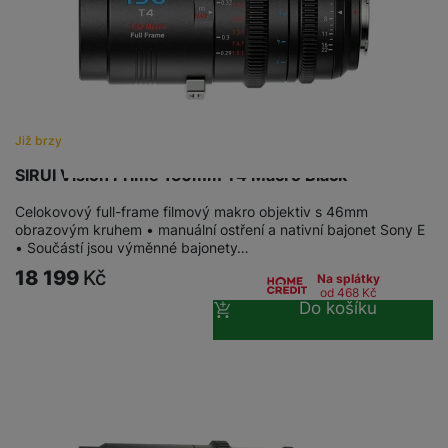
Již brzy
SIRUI Vision Prime 150mm T4 Macro Black
Celokovový full-frame filmový makro objektiv s 46mm
obrazovým kruhem • manuální ostření a nativní bajonet Sony E
• Součástí jsou výměnné bajonety…
18 199
Kč
Na splátky
od 468
Kč
Do košíku