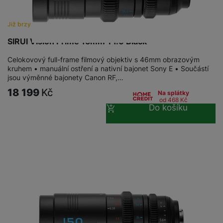
Již brzy
SIRUI Vision Prime 15mm T1.6 Black
Celokovový full-frame filmový objektiv s 46mm obrazovým
kruhem • manuální ostření a nativní bajonet Sony E • Součástí
jsou výměnné bajonety Canon RF,…
18 199
Kč
Na splátky
od 468
Kč
Do košíku