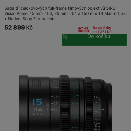
Sada tří celokovových full-frame filmových objektivů SIRUI
Vision Prime: 15 mm T1.6, 75 mm T1.4 a 150 mm T4 Macro 1,5×
• Nativní Sony E, v balení…
52 899
Kč
Na splátky
od 1 361
Kč
Do košíku