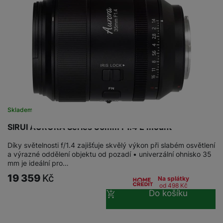
Skladem
SIRUI AURORA Series 35mm F1.4 E mount
Díky světelnosti f/1.4 zajišťuje skvělý výkon při slabém osvětlení
a výrazné oddělení objektu od pozadí • univerzální ohnisko 35
mm je ideální pro…
19 359
Kč
Na splátky
od 498
Kč
Do košíku