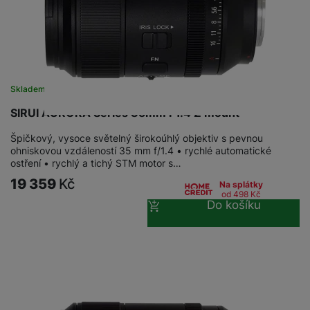
Skladem
SIRUI AURORA Series 35mm F1.4 Z mount
Špičkový, vysoce světelný širokoúhlý objektiv s pevnou
ohniskovou vzdáleností 35 mm f/1.4 • rychlé automatické
ostření • rychlý a tichý STM motor s…
19 359
Kč
Na splátky
od 498
Kč
Do košíku