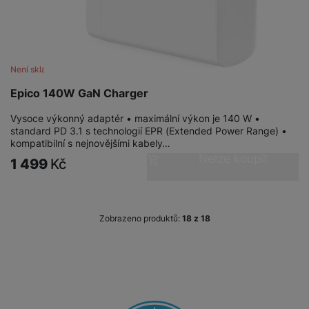
a
n
n
m
a
i
e
bí
c
r
je
e
y
ní
Není skladem
m
Epico 140W GaN Charger
Vysoce výkonný adaptér • maximální výkon je 140 W •
standard PD 3.1 s technologií EPR (Extended Power Range) •
kompatibilní s nejnovějšími kabely…
Nelze koupit
1 499
Kč
Zobrazeno produktů:
z
18