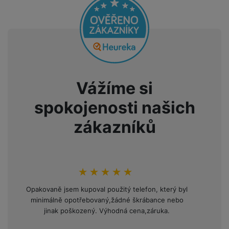
Vážíme si
spokojenosti našich
zákazníků
hodnoceni_zakazniku
100
%
Opakovaně jsem kupoval použitý telefon, který byl
minimálně opotřebovaný,žádné škrábance nebo
jinak poškozený. Výhodná cena,záruka.