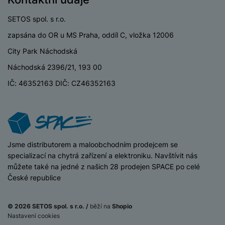
SETOS spol. s r.o.
zapsána do OR u MS Praha, oddíl C, vložka 12006
City Park Náchodská
Náchodská 2396/21, 193 00
IČ: 46352163 DIČ: CZ46352163
iSpace
Jsme distributorem a maloobchodním prodejcem se
specializací na chytrá zařízení a elektroniku. Navštívit nás
můžete také na jedné z našich 28 prodejen SPACE po celé
České republice
© 2026 SETOS spol. s r.o. /
běží na
Shopio
Nastavení cookies