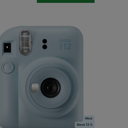
Videokamery
Dalekohledy
na prodejně
na 28 prodejnách
m Instax Mini 12 Blue
Akce
ní fotoaparát pro okamžité snímky • Inovovaný
Sleva 13 %
říjemný do ruky • Fotografie velikosti typu Instax