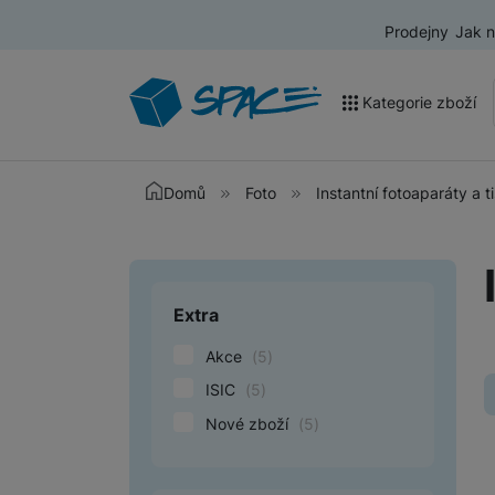
Prodejny
Jak 
Kategorie zboží
Akce a výprodej
Domů
Foto
Instantní fotoaparáty a t
Mobilní telefony
Nositelná elektronika
Extra
Upřesnit paramet
Televize
Akce
(
5
)
Audio
ISIC
(
5
)
Domácí spotřebiče
Nové zboží
(
5
)
Tablety
Foto