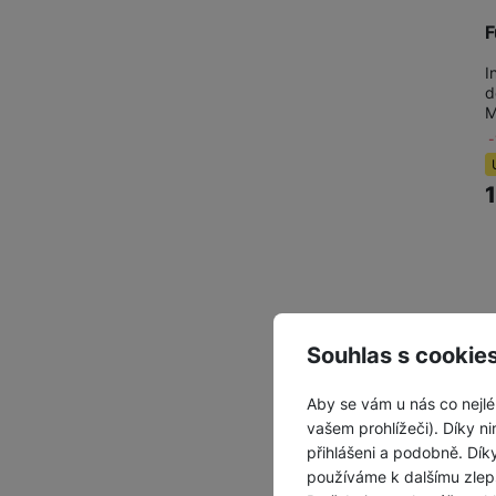
F
I
d
M
Z
Souhlas s cookie
Aby se vám u nás co nejlé
vašem prohlížeči). Díky ni
přihlášeni a podobně. Dí
používáme k dalšímu zlep