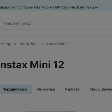
nakupovat
Ochranné fólie Mobile Outfitters
NextLife
Výkupy
Vyhledávání
iskárny
Instax Mini
Instax Mini 12
Instantní fotoaparáty a
Instax Mini
tiskárny
Instax Mini 12
Instax Square
ry
Pouzdra pro FUJIFILM Instax
Instax Wide
Nejzajímavější
Nejlevnější
Nejdražší
Nejvíc zlevn
Tiskárny FUJIFILM pro mobilní telefony
Fotoaparáty Nikon
Těla Nikon
Fotopapír k FUJIFILM Instax
Produkty
Sety Nikon