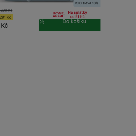
6 x 54 mm / 62 x 46 mm) •…
ISIC sleva 10%
 290
Kč
Na splátky
od 51
Kč
291
Kč
Do košíku
9
Kč