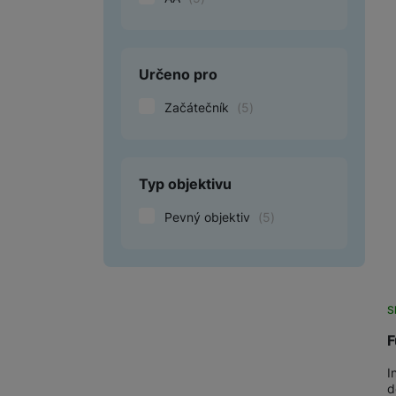
Určeno pro
Začátečník
(
5
)
Typ objektivu
Pevný objektiv
(
5
)
S
F
I
d