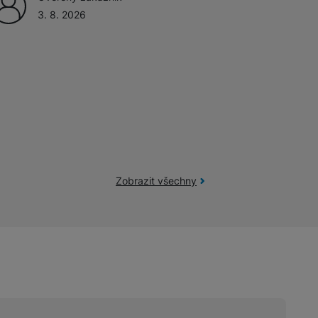
3. 8. 2026
žíváme my nebo naši partneři, abychom vám mohli zobrazit vhodné
a stránkách třetích stran.
Zobrazit všechny