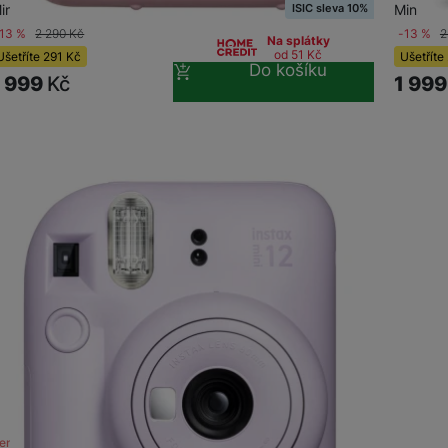
ISIC sleva 10%
ini (86 x 54 mm / 62 x 46 mm) •…
Mini (8
-13 %
2 290
Kč
-13 %
2
Na splátky
od 51
Kč
Ušetříte
291
Kč
Ušetříte
Do košíku
1 999
Kč
1 99
ení skladem