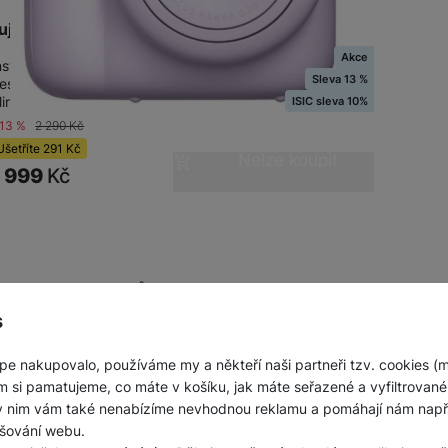
ujifilm Instax Mini 12 Purple
Akce
nstantní fotoaparát pro okamžité snímky • Inovovaný
Sleva 13 %
esign příjemný do ruky • Fotografie velikosti typu Instax
ini (86 x 54 mm / 62 x 46 mm) •…
ISIC sleva 10%
-13 %
2 290
Kč
Ušetříte
291
Kč
Nelze koupit
1 999
Kč
obrazeno produktů:
z
5
s
pe nakupovalo, používáme my a někteří naši partneři tzv. cookies (
m si pamatujeme, co máte v košíku, jak máte seřazené a vyfiltrované p
ky nim vám také nenabízíme nevhodnou reklamu a pomáhají nám napřík
šování webu.