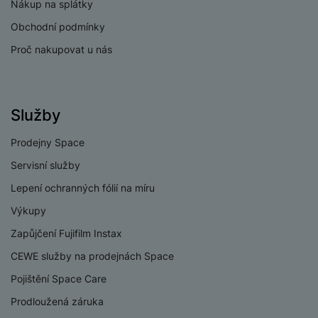
v
Nákup na splátky
p
í
r
Obchodní podmínky
a
P
Proč nakupovat u nás
H
č
ř
e
k
í
r
y
s
ní
a
l
Služby
m
s
u
o
u
š
Prodejny Space
ni
š
e
t
Servisní služby
i
n
o
č
s
Lepení ochranných fólií na míru
r
k
t
y
Výkupy
y
v
í
Zapůjčení Fujifilm Instax
H
P
p
e
ří
CEWE služby na prodejnách Space
r
r
sl
Pojištění Space Care
o
n
u
t
í
Prodloužená záruka
š
e
o