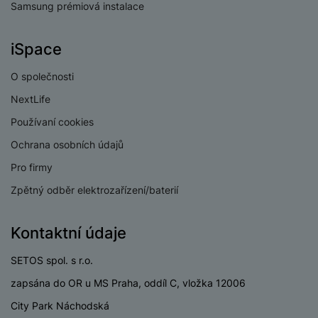
e
Samsung prémiová instalace
l
v
n
e
l
st
v
a
iSpace
ví
i
d
k
z
a
O společnosti
v
e
č
y
NextLife
e
s
P
D
Používaní cookies
a
o
H
á
v
Ochrana osobních údajů
w
e
l
a
e
r
Pro firmy
k
č
r
n
o
ů
Zpětný odběr elektrozařízení/baterií
b
í
v
m
a
sl
é
n
u
Kontaktní údaje
o
k
c
v
y
h
SETOS spol. s r.o.
l
á
a
P
zapsána do OR u MS Praha, oddíl C, vložka 12006
t
B
d
a
k
e
City Park Náchodská
a
m