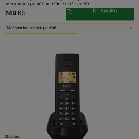
integrovaná paměť umožňuje uložit až 50…
Do košíku
749
Kč
Možnost koupit jako použité
Použité - Lehce používané
400
Kč
Skladem