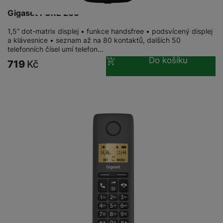
Gigaset PURE 200
1,5“ dot-matrix displej • funkce handsfree • podsvícený displej
a klávesnice • seznam až na 80 kontaktů, dalších 50
telefonních čísel umí telefon…
Do košíku
719
Kč