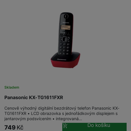
Skladem
Panasonic KX-TG1611FXR
Cenově výhodný digitální bezdrátový telefon Panasonic KX-
TG1611FXR • LCD obrazovka s jednořádkovým displejem s
jantarovým podsvícením • integrovaná…
Do košíku
749
Kč