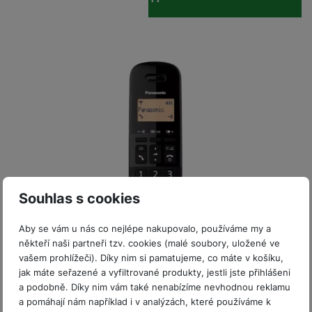
P
d
a
i
d
ří
n
m
č
i
s
i
ě
e
o
l
c
ť
u
e
o
H
š
P
v
e
e
P
o
é
r
n
ří
u
k
n
s
s
z
a
í
t
l
d
rt
p
v
u
r
y
ř
í
š
a
í
p
e
p
s
Souhlas s cookies
r
n
r
l
o
s
o
u
Aby se vám u nás co nejlépe nakupovalo, používáme my a
A
t
A
š
někteří naši partneři tzv. cookies (malé soubory, uložené ve
ir
v
ir
e
Skladem
vašem prohlížeči). Díky nim si pamatujeme, co máte v košíku,
P
í
p
n
jak máte seřazené a vyfiltrované produkty, jestli jste přihlášeni
o
p
o
Panasonic KX-TGB610FXB (černý)
s
a podobně. Díky nim vám také nenabízíme nevhodnou reklamu
d
r
d
t
a pomáhají nám například i v analýzách, které používáme k
Odolný vůči nárazu/pádu (MIL-STD-810G, 516.6) •
s
o
s