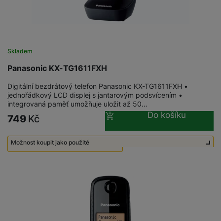
Skladem
Panasonic KX-TG1611FXH
Digitální bezdrátový telefon Panasonic KX-TG1611FXH •
jednořádkový LCD displej s jantarovým podsvícením •
integrovaná paměť umožňuje uložit až 50…
Do košíku
749
Kč
Možnost koupit jako použité
Použité - Lehce používané
300
Kč