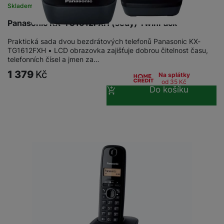
Skladem
Panasonic KX-TG1612FXH (šedý) TwinPack
Praktická sada dvou bezdrátových telefonů Panasonic KX-
TG1612FXH • LCD obrazovka zajišťuje dobrou čitelnost času,
telefonních čísel a jmen za…
1 379
Kč
Na splátky
od 35
Kč
Do košíku