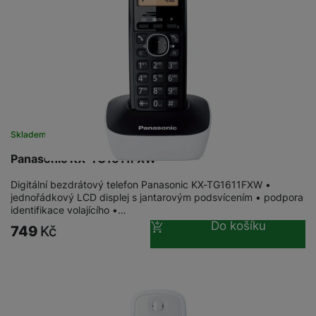
Skladem
Panasonic KX-TG1611FXW
Digitální bezdrátový telefon Panasonic KX-TG1611FXW •
jednořádkový LCD displej s jantarovým podsvícením • podpora
identifikace volajícího •…
Do košíku
749
Kč