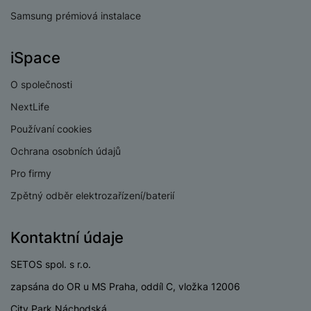
e
l
v
n
Samsung prémiová instalace
e
l
st
v
a
ví
i
iSpace
d
k
z
a
v
O společnosti
e
č
y
e
NextLife
s
P
D
a
o
Používaní cookies
H
á
v
w
e
l
Ochrana osobních údajů
a
e
r
k
č
r
Pro firmy
n
o
ů
b
í
v
Zpětný odběr elektrozařízení/baterií
m
a
sl
é
n
u
o
k
Kontaktní údaje
c
v
y
h
l
SETOS spol. s r.o.
á
a
P
t
B
d
zapsána do OR u MS Praha, oddíl C, vložka 12006
a
k
e
a
m
City Park Náchodská