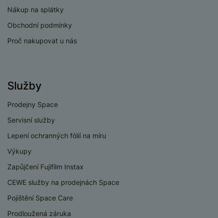
v
p
Nákup na splátky
í
r
Obchodní podmínky
a
P
H
č
Proč nakupovat u nás
ř
e
k
í
r
y
s
ní
a
l
m
s
Služby
u
o
u
š
ni
š
Prodejny Space
e
t
i
n
Servisní služby
o
č
s
r
k
Lepení ochranných fólií na míru
t
y
y
v
Výkupy
í
H
P
Zapůjčení Fujifilm Instax
p
e
ří
r
CEWE služby na prodejnách Space
r
sl
o
n
u
Pojištění Space Care
t
í
š
e
Prodloužená záruka
o