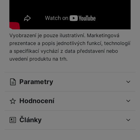
Vyobrazení je pouze ilustrativní. Marketingová
prezentace a popis jednotlivých funkcí, technologií
a specifikací vychází z data představení nebo
uvedení produktu na trh.
Parametry
Hodnocení
OBECNÉ
Pro vkládání recenzí je nutné se přihlásit.
Modelová řada
Air 13
Články
Sériová řada
MacBook
Recenze
Značka
Apple