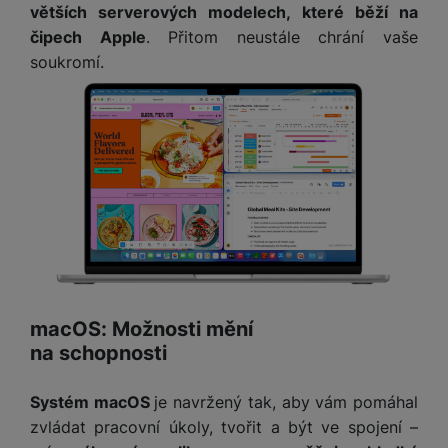
e
služby jako je chat a podobně.
větších serverových modelech, které běží na
l
v
n
e
čipech Apple
. Přitom neustále chrání vaše
l
st
v
Tyto cookies nám umožňují měření výkonu našeho webu i
a
soukromí.
ví
Marketingové
Marketingové
-
abychom vás neobtěžovali nevhodnou
i
našich reklamních kampaní. Jejich pomocí určujeme počet
d
k
reklamou
.
návštěv a zdroje návštěv našich internetových stránek. Data
z
a
v
Povoleno
získaná pomocí těchto cookies zpracováváme souhrnně a
e
č
y
anonymně, takže nejsme schopni identifikovat konkrétní
e
s
P
uživatele našeho webu.
D
a
Marketingové cookies používáme my nebo naši partneři,
o
H
á
v
abychom vám mohli zobrazit vhodné obsahy nebo reklamy jak
w
e
l
na našich stránkách, tak na stránkách třetích stran.
a
e
r
k
č
r
n
o
ů
b
í
v
m
a
sl
é
n
u
o
macOS: Možnosti mění
k
c
v
na schopnosti
y
h
l
á
a
P
Systém macOS
je navržený tak, aby vám pomáhal
t
B
d
a
zvládat pracovní úkoly, tvořit a být ve spojení –
k
e
a
m