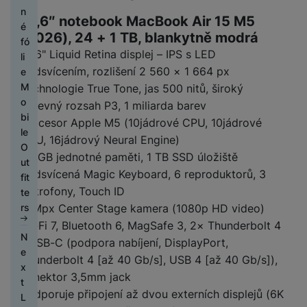
o
D
o
o
e
m
č
e
o
n
y
í
l
st
r
t
13,6″ notebook MacBook Air 15 M5
ni
a
ín
e
k
y
é
ši
t
u
a
ž
o
t
(2026), 24 + 1 TB, blankytně modrá
t
k
t
fó
el
š
ni
á
a
o
P
s
P
y
13,6" Liquid Retina displej – IPS s LED
H
r
li
e
e
c
k
p
r
á
s
ří
k
e
o
podsvícením, rozlišení 2 560 × 1 664 px
e
f
n
e
y
a
y
n
l
sl
c
r
n
M
Technologie True Tone, jas 500 nitů, široký
o
s
,
r
s
u
u
h
n
i
o
P
n
t
barevný rozsah P3, 1 miliarda barev
H
s
á
k
c
š
y
í
k
bi
ř
y
v
e
Procesor Apple M5 (10jádrové CPU, 10jádrové
t
t
é
h
e
tr
k
a
le
e
S
í
r
a
y
GPU, 16jádrový Neural Engine)
h
á
n
ý
l
O
n
a
k
ní
ti
24 GB jednotné paměti, 1 TB SSD úložiště
o
T
t
st
m
á
ut
o
m
C
O
t
m
v
li
a
k
ví
h
Podsvícená Magic Keyboard, 6 reproduktorů, 3
v
fit
s
s
h
b
a
o
y
c
b
a
k
o
e
mikrofony, Touch ID
te
n
u
y
je
b
ni
a
í
l
v
di
s
rs
12Mpx Center Stage kamera (1080p HD video)
é
n
tr
k
l
t
T
s
s
e
y
n
n
k
g
é
Wi-Fi 7, Bluetooth 6, MagSafe 3, 2× Thunderbolt 4
ti
e
o
o
e
t
t
s
k
i
N
o
h
v
t
r
/ USB-C (podpora nabíjení, DisplayPort,
z
lf
r
y
a
á
c
M
e
m
o
y
ů
y
o
i
Thunderbolt 4 [až 40 Gb/s], USB 4 [až 40 Gb/s]),
o
v
m
e
o
x
p
d
m
A
s
e
konektor 3,5mm jack
j
a
bi
A
t
Pl
r
i
u
l
t
N
H
k
č
Podporuje připojení až dvou externích displejů (6K
ln
u
P
L
o
e
n
d
u
y
a
P
e