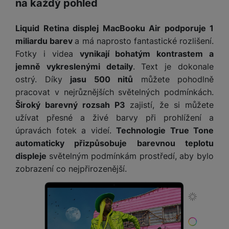
na každý pohled
Liquid Retina displej MacBooku Air podporuje 1
miliardu barev
a má naprosto fantastické rozlišení.
Fotky i videa
vynikají bohatým kontrastem a
jemně vykreslenými detaily
. Text je dokonale
ostrý. Díky
jasu 500 nitů
můžete pohodlně
pracovat v nejrůznějších světelných podmínkách.
Široký barevný rozsah P3
zajistí, že si můžete
užívat přesné a živé barvy při prohlížení a
úpravách fotek a videí.
Technologie True Tone
automaticky přizpůsobuje barevnou teplotu
displeje
světelným podmínkám prostředí, aby bylo
zobrazení co nejpřirozenější.