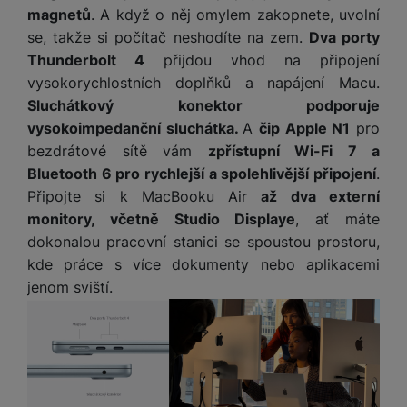
magnetů
. A když o něj omylem zakopnete, uvolní
se, takže si počítač neshodíte na zem.
Dva porty
Thunderbolt 4
přijdou vhod na připojení
vysokorychlostních doplňků a napájení Macu.
Sluchátkový konektor podporuje
vysokoimpedanční sluchátka.
A
čip Apple N1
pro
bezdrátové sítě vám
zpřístupní Wi-Fi 7 a
Bluetooth 6 pro rychlejší a spolehlivější připojení
.
Připojte si k MacBooku Air
až dva externí
monitory, včetně Studio Displaye
, ať máte
dokonalou pracovní stanici se spoustou prostoru,
kde práce s více dokumenty nebo aplikacemi
jenom sviští.