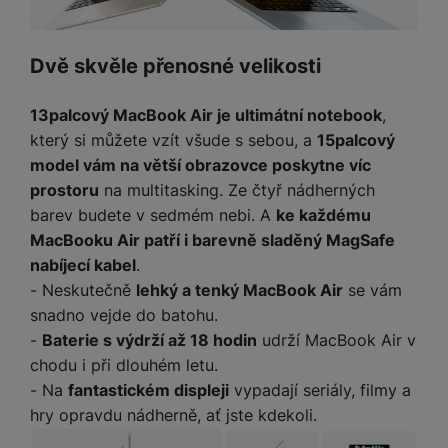
e
l
a
ti
o
j
y
n
e
s
v
k
e
a
s
k
t
y
y
č
s
Dvě skvěle přenosné velikosti
t
o
o
k
u
B
v
h
j
R
y
š
l
í
l
a
o
13palcový MacBook Air je ultimátní notebook
,
i
e
e
n
u
který si můžete vzít všude s sebou, a
15palcový
F
č
s
N
d
y
t
P
ól
model vám na větší obrazovce poskytne víc
k
k
a
y
p
e
ří
ie
prostoru
na multitasking. Ze čtyř nádherných
y
y
b
r
r
sl
M
barev budete v sedmém nebi. A
ke každému
D
íj
o
y
u
o
V
F
ig
e
MacBooku Air patří i barevně sladěný MagSafe
t
š
bi
y
o
it
K
č
nabíjecí kabel
.
a
e
le
s
t
ál
l
k
b
- Neskutečně
lehký a tenký MacBook Air
se vám
n
O
a
o
ní
á
y
l
st
snadno vejde do batohu.
u
v
p
f
v
d
e
ví
tf
-
Baterie s výdrží až 18 hodin
udrží MacBook Air v
a
o
o
e
o
t
p
it
č
chodu i při dlouhém letu.
u
t
s
a
y
r
t
e
z
- Na
fantastickém displeji
vypadají seriály, filmy a
o
n
u
o
e
d
hry opravdu nádherně, ať jste kdekoli.
r
Kl
i
t
m
rs
r
á
á
c
a
o