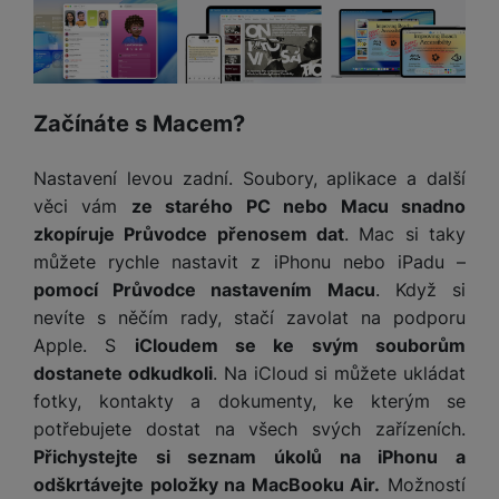
a
n
n
m
a
i
e
bí
c
r
je
e
y
ní
Začínáte s Macem?
m
Nastavení levou zadní. Soubory, aplikace a další
věci vám
ze starého PC nebo Macu snadno
zkopíruje Průvodce přenosem dat
. Mac si taky
můžete rychle nastavit z iPhonu nebo iPadu –
pomocí Průvodce nastavením Macu
. Když si
nevíte s něčím rady, stačí zavolat na podporu
Apple. S
iCloudem se ke svým souborům
dostanete odkudkoli
. Na iCloud si můžete ukládat
fotky, kontakty a dokumenty, ke kterým se
potřebujete dostat na všech svých zařízeních.
Přichystejte si seznam úkolů na iPhonu a
odškrtávejte položky na MacBooku Air.
Možností