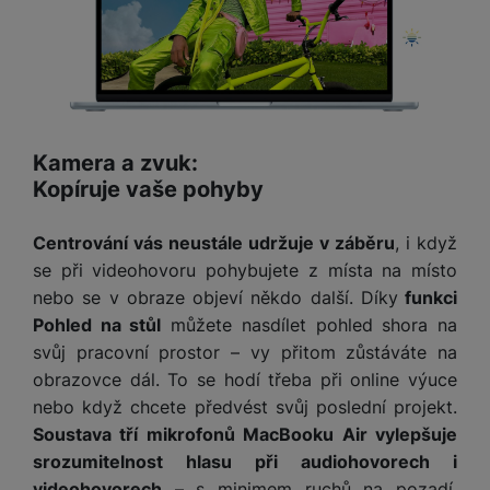
Kamera a zvuk:
Kopíruje vaše pohyby
Centrování vás neustále udržuje v záběru
, i když
se při videohovoru pohybujete z místa na místo
nebo se v obraze objeví někdo další. Díky
funkci
Pohled na stůl
můžete nasdílet pohled shora na
svůj pracovní prostor – vy přitom zůstáváte na
obrazovce dál. To se hodí třeba při online výuce
nebo když chcete předvést svůj poslední projekt.
Soustava tří mikrofonů MacBooku Air vylepšuje
srozumitelnost hlasu při audiohovorech i
videohovorech
– s minimem ruchů na pozadí.