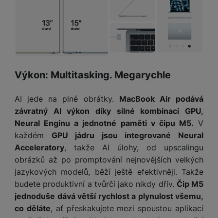
a
m
v
e
P
bi
a
B
e
e
ř
ln
M
b
e
č
s
í
í
y
a
z
k
ni
s
t
ši
t
d
y
c
l
el
a
o
r
e
u
e
p
h
á
k
š
f
Výkon: Multitasking. Megarychle
o
y
t
t
e
o
dl
o
a
n
n
S
AI jede na plné obrátky.
MacBook Air podává
o
v
bl
s
y
l
ž
é
závratný AI výkon díky silné kombinaci GPU,
e
t
u
k
n
Neural Enginu a jednotné paměti v čipu M5.
V
t
P
v
n
y
a
ů
ří
každém
GPU jádru jsou integrované Neural
í
e
p
b
m
s
Acceleratory
, takže AI úlohy, od upscalingu
p
č
o
íj
l
r
obrázků až po promptování nejnovějších velkých
n
S
d
e
u
o
í
jazykových modelů, běží ještě efektivněji. Takže
I
m
č
š
A
c
budete produktivní a tvůrčí jako nikdy dřív.
Čip M5
M
y
k
e
p
l
k
š
y
jednoduše dává větší rychlost a plynulost všemu,
n
p
o
a
co děláte
, ať přeskakujete mezi spoustou aplikací
s
l
T
n
N
rt