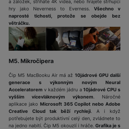
a záložek, střiháte 4K videa, nebo hrajete strhující
t
e
r
y
a
y
v
hry jako Neverness to Everness.
Všechno v
a
bí
K
í
F
naprosté tichosti, protože se obejde bez
c
je
P
a
p
il
k
č
ří
větráčku.
b
r
t
p
k
s
e
o
r
a
y
l
l
c
y
d
k
u
y
h
y
c
š
K
a
y
h
e
r
r
t
S
M5. Mikročipera
y
n
y
e
r
o
tr
s
t
d
é
ft
ý
t
Čip M5 MacBooku Air má až
10jádrové GPU další
k
u
h
w
m
v
generace s výkonným novým Neural
y
k
o
a
h
í
Acceleratorem
v každém jádru a
10jádrové CPU s
c
d
r
o
p
A
e
i
vyšším vícevláknovým výkonem
. Náročné
e
di
r
d
n
aplikace jako
Microsoft 365 Copilot nebo Adobe
n
o
a
D
k
H
Creative Cloud tak běží rychleji
. A i když
k
i
p
i
y
U
á
P
potřebujete být produktivní celý den, zvládnete to
t
s
B
m
h
é
na jedno nabití. Čip M5 okouzlí i hráče.
Grafika je s
k
P