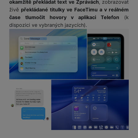
M
okamžitě překládat text ve Zprávách
, zobrazovat
e
R
w
ti
ic
živě
překládané titulky ve FaceTimu a v reálném
á
e
m
H
r
m
r
čase tlumočit hovory v aplikaci Telefon
(k
é
e
o
e
b
dispozici ve vybraných jazycích).
di
r
S
č
a
a
ní
D
k
n
m
X
J
y
k
y
C
e
p
y
ši
d
r
p
n
o
r
H
o
F
o
e
r
r
d
r
á
a
v
n
z
m
ě
í
o
e
a
a
v
T
ví
p
é
V
c
o
b
e
č
A
a
z
ít
u
t
a
a
d