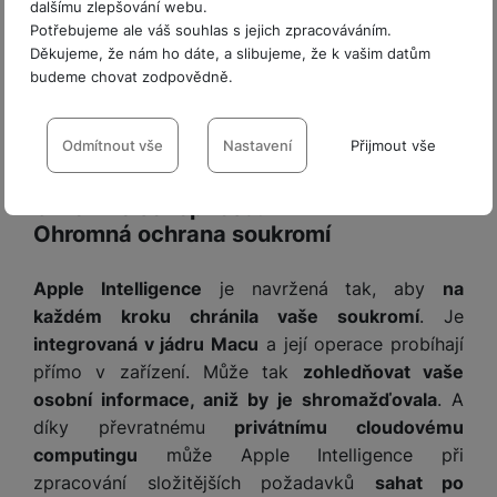
v
dalšímu zlepšování webu.
p
í
Potřebujeme ale váš souhlas s jejich zpracováváním.
r
Děkujeme, že nám ho dáte, a slibujeme, že k vašim datům
a
P
budeme chovat zodpovědně.
H
č
ř
e
k
Nastavení souhlasů s kategoriemi
í
r
y
s
cookies
Odmítnout vše
Nastavení
Přijmout vše
ní
a
l
m
s
Technické
Technické
-
bez těchto cookies náš web nebude fungovat
.
u
Ohromné schopnosti.
o
u
VŽDY AKTIVNÍ
š
ni
Ohromná ochrana soukromí
š
e
t
i
n
Technické cookies umožňují váš průchod nákupním košíkem,
o
č
Apple Intelligence
je navržená tak, aby
na
s
Preferenční a rozšířené funkce
Preferenční a rozšířené funkce
-
abyste nemuseli vše
porovnávání produktů a další nezbytné funkce.
r
k
každém kroku chránila vaše soukromí
. Je
t
nastavovat znovu a abyste se s námi mohli spojit např. pomocí
y
y
v
chatu
.
integrovaná v jádru Macu
a její operace probíhají
Povoleno
í
H
přímo v zařízení. Může tak
zohledňovat vaše
P
p
e
osobní informace, aniž by je shromažďovala
. A
ří
r
r
sl
díky převratnému
privátnímu cloudovému
Díky těmto cookies vám práci s naším webem dokážeme ještě
o
n
Analytické
u
Analytické
-
abychom věděli, jak se na webu chováte, a mohli
zpříjemnit. Dokážeme si zapamatovat vaše nastavení, mohou
computingu
může Apple Intelligence při
t
í
š
náš web dále zlepšovat
.
vám pomoci s vyplňováním formulářů, umožní nám zobrazit
zpracování složitějších požadavků
sahat po
e
o
Povoleno