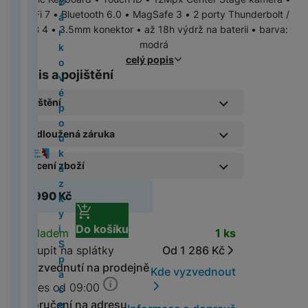
a
r
d
k
D
st
M
i
b
r
k
P
n
k
bi
N
í
y
s
s
o
č
Wi-Fi 7 • Bluetooth 6.0 • MagSafe 3 • 2 porty Thunderbolt /
c
o
o
t
á
A
i
S
g
o
n
y
ří
é
y
ln
ik
p
p
u
f
p
e
USB 4 • 3.5mm konektor • až 18h výdrž na baterii • barva:
B
M
S
ri
r
p
y
a
o
í
a
s
li
í
o
r
r
n
r
r
modrá
C
o
5
w
c
k
p
M
st
c
k
p
z
l
n
V
t
n
o
o
g
e
a
celý popis
h
o
(
it
k
o
l
al
e
e
ř
v
u
k
y
el
e
d
G
e
č
Servis a pojištění
y
k
2
c
é
v
M
e
é
O
m
í
l
š
y
s
e
l
ě
al
k
tr
Ai
0
h
z
é
L
a
i
k
b
s
h
e
A
a
f
e
A
Pojištění
ti
a
y
é
r
2
u
p
F
o
c
P
S
u
je
l
č
n
p
v
o
k
u
L
x
d
M
6
b
o
o
k
M
h
t
c
k
D
u
o
s
p
a
n
t
Pojištění kryje náhodné poško
t
e
y
Prodloužená záruka
Pojištění Space care 1 rok
o
4
)
n
u
t
á
in
o
o
h
ti
i
š
v
t
l
č
y
r
o
n
A
1 889
Kč
m
(
í
k
o
t
i
n
l
y
v
g
e
a
v
e
e
o
n
M
o
Prodloužená záruka kryje vady
Vrácení zboží
á
2
k
Prodloužená záruka 1 rok
á
a
o
e
n
ň
F
y
it
n
č
í
S
A
S
k
a
a
v
i
cí
0
a
3 099
Kč
z
p
r
1
í
s
o
N
á
s
e
k
a
ir
a
o
v
c
o
49 990
Kč
Prodloužená možnost
M
v
2
r
Pojištění kryje náhodné poš
k
a
Prodloužená možnost vrácení zboží
y
5
p
k
t
ik
Pojištění Space care 2 roky
l
t
v
m
m
p
m
l
i
B
L
a
y
5
t
y
r
2 999
Kč
e
é
o
o
3 369
Kč
n
v
z
o
s
o
s
o
g
o
e
c
c
)
á
Do košíku
i
á
Prodloužená záruka kryje vad
Dostupnost
v
s
p
n
Skladem
1 ks
Prodloužená záruka 2 roky
í
í
d
b
u
d
u
b
a
o
g
h
č
S
t
n
p
a
4 709
Kč
Koupit na splátky
Od 1 286 Kč
z
u
il
n
s
n
ě
M
c
M
k
i
y
k
p
y
i
é
o
pí
á
c
n
g
g
ž
Vyzvednutí na prodejně
a
e
a
P
o
H
Kde vyzvednout
t
y
a
P
M
li
M
tř
r
p
h
í
G
k
c
c
r
n
e
Dnes od 09:00
á
c
a
a
n
a
e
V
k
C
Prodloužená záruka kryje vady
is
u
m
al
y
S
B
o
r
Ú
Prodloužená záruka 3 rok
v
Doručení na adresu
e
n
c
k
rs
bi
y
F