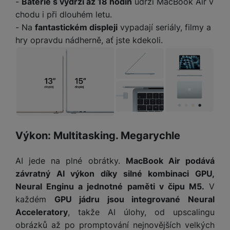
-
Baterie s výdrží až 18 hodin
udrží MacBook Air v
a
m
v
e
P
bi
a
B
chodu i při dlouhém letu.
e
e
ř
ln
M
b
e
- Na
fantastickém displeji
vypadají seriály, filmy a
č
s
í
í
y
a
z
k
ni
hry opravdu nádherně, ať jste kdekoli.
s
t
ši
t
d
y
c
l
el
a
o
r
e
u
e
p
h
á
k
š
f
o
y
t
t
e
o
dl
o
a
n
n
S
o
v
bl
s
y
l
ž
é
e
t
u
k
n
t
P
v
Výkon: Multitasking. Megarychle
n
y
a
ů
ří
í
e
p
b
m
s
p
č
AI jede na plné obrátky.
MacBook Air podává
o
íj
l
r
n
S
d
e
závratný AI výkon díky silné kombinaci GPU,
u
o
í
I
m
č
Neural Enginu a jednotné paměti v čipu M5.
V
š
A
c
M
y
k
e
každém
GPU jádru jsou integrované Neural
p
l
k
š
y
n
Acceleratory
, takže AI úlohy, od upscalingu
p
o
a
s
l
obrázků až po promptování nejnovějších velkých
T
n
N
rt