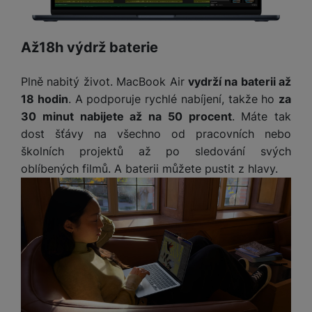
y
n
k
a
e
t
a
y
d
r
v
N
b
t
í
a
Až18h výdrž baterie
E
íj
P
o
k
b
x
e
ří
r
d
íj
t
Plně nabitý život. MacBook Air
vydrží na baterii až
č
sl
y
o
e
e
k
u
18 hodin
. A podporuje rychlé nabíjení, takže ho
za
m
č
r
y
š
B
30 minut nabijete až na 50 procent
. Máte tak
á
k
n
(
e
a
dost šťávy na všechno od pracovních nebo
c
y
í
2
n
t
školních projektů až po sledování svých
í
H
3
st
e
L
m
oblíbených filmů. A baterii můžete pustit z hlavy.
D
0
ví
ri
o
s
D
V
p
e
k
p
d
)
r
a
á
o
is
o
n
t
t
N
k
A
a
o
ř
a
y
p
p
r
e
b
pl
á
y
E
b
íj
e
j
x
i
e
W
P
e
t
č
cí
a