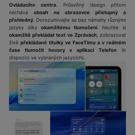
M
e
R
w
Ovládacího centra
. Průsvitný design přitom
ti
ic
á
e
m
nechává
obsah na obrazovce přístupný a
H
r
m
r
é
přehledný
. Dorozumívejte se bez námahy různými
e
o
e
b
di
jazyky díky
okamžitému tlumočení
. Nechte si
r
S
č
a
a
ní
D
okamžitě překládat text ve Zprávách
, zobrazovat
k
n
m
X
živě
překládané titulky ve FaceTimu a v reálném
J
y
k
y
C
e
p
y
čase tlumočit hovory v aplikaci Telefon
(k
ši
d
r
p
dispozici ve vybraných jazycích).
n
o
r
H
o
F
o
e
r
r
d
r
á
a
v
n
z
m
ě
í
o
e
a
a
v
T
ví
p
é
V
c
o
b
e
č
A
a
z
ít
u
t
a
a
d