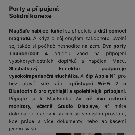
Porty a připojení:
Solidní konexe
MagSafe nabíjecí kabel
se připojuje a
drží pomocí
magnetů
. A když o něj omylem zakopnete, uvolní
se, takže si počítač neshodíte na zem.
Dva porty
Thunderbolt 4
přijdou vhod na připojení
vysokorychlostních doplňků a napájení Macu.
Sluchátkový konektor podporuje
vysokoimpedanční sluchátka.
A
čip Apple N1
pro
bezdrátové sítě vám
zpřístupní Wi-Fi 7 a
Bluetooth 6 pro rychlejší a spolehlivější připojení
.
Připojte si k MacBooku Air
až dva externí
monitory, včetně Studio Displaye
, ať máte
dokonalou pracovní stanici se spoustou prostoru,
kde práce s více dokumenty nebo aplikacemi
jenom sviští.