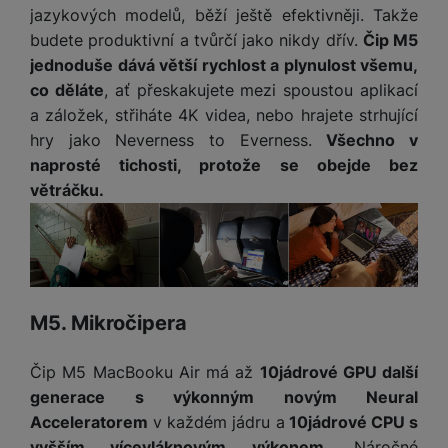
t
e
r
y
a
jazykových modelů, běží ještě efektivněji. Takže
y
v
a
bí
budete produktivní a tvůrčí jako nikdy dřív.
Čip M5
K
í
F
c
je
P
jednoduše dává větší rychlost a plynulost všemu,
a
p
il
k
č
ří
co děláte
, ať přeskakujete mezi spoustou aplikací
b
r
t
p
k
s
e
a záložek, střiháte 4K videa, nebo hrajete strhující
o
r
a
y
l
l
c
y
hry jako Neverness to Everness.
Všechno v
d
k
u
y
h
naprosté tichosti, protože se obejde bez
y
c
š
K
a
y
h
e
větráčku.
r
r
t
S
y
n
y
e
r
o
tr
s
t
d
é
ft
ý
t
k
u
h
w
m
v
y
k
o
a
h
í
c
d
r
M5. Mikročipera
o
p
A
e
i
e
di
r
d
n
n
o
a
D
Čip M5 MacBooku Air má až
10jádrové GPU další
k
H
k
i
p
i
generace s výkonným novým Neural
y
U
á
P
t
s
Acceleratorem
v každém jádru a
10jádrové CPU s
B
m
h
é
k
P
vyšším vícevláknovým výkonem
. Náročné