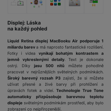
Displej: Láska
na každý pohled
Liquid Retina displej MacBooku Air podporuje 1
miliardu barev
a má naprosto fantastické rozlišení.
Fotky i videa
vynikají bohatým kontrastem a
jemně vykreslenými detaily
. Text je dokonale
ostrý. Díky
jasu 500 nitů
můžete pohodlně
pracovat v nejrůznějších světelných podmínkách.
Široký barevný rozsah P3
zajistí, že si můžete
užívat přesné a živé barvy při prohlížení a
úpravách fotek a videí.
Technologie True Tone
automaticky přizpůsobuje barevnou teplotu
displeje
světelným podmínkám prostředí, aby bylo
zobrazení co nejpřirozenější.