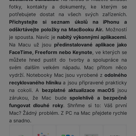
fotky, kontakty a dokumenty, ke kterým se
potřebujete dostat na všech svých zařízeních.
Přichystejte si seznam úkolů na iPhonu a
odškrtávejte položky na MacBooku Air.
Možností
je spousta. Navíc je
nabitý výkonnými aplikacemi
.
Na Macu už jsou
předinstalované aplikace jako
FaceTime, Freeform nebo Keynote
, ve kterých se
můžete hned pustit do tvorby a spolupráce na
svém dalším velkém nápadu. Mac přitom něco
vydrží. Notebooky Mac jsou vyrobené z
odolného
recyklovaného hliníku
a jsou připravené prakticky
na cokoli. A
bezplatné aktualizace macOS
jsou
zárukou, že Mac bude
spolehlivě a bezpečně
fungovat dlouhé roky
. Shrňme si to: Váš první
Mac? Žádný problém. Z PC na Mac přejdete rychle
a snadno.