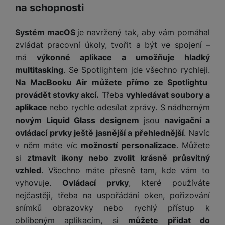
a
z
č
na schopnosti
ě
d
e
ť
H
r
o
e
Systém macOS
je navržený tak, aby vám pomáhal
D
á
v
r
zvládat pracovní úkoly, tvořit a být ve spojení –
r
t
é
n
ž
o
má
výkonné aplikace a umožňuje hladký
k
í
á
v
multitasking
. Se Spotlightem jde všechno rychleji.
a
a
k
é
Na MacBooku Air můžete přímo ze Spotlightu
r
p
y
p
provádět stovky akcí.
Třeba
vyhledávat soubory a
t
o
p
o
y
aplikace
nebo rychle odesílat zprávy. S nádherným
č
r
w
novým Liquid Glass designem
jsou
navigační a
ít
o
e
S
a
M
ovládací prvky ještě jasnější a přehlednější
. Navíc
t
r
t
č
ic
v něm máte víc
možností personalizace
. Můžete
e
b
y
o
r
l
a
si
ztmavit ikony nebo zvolit krásně průsvitný
l
v
o
e
n
vzhled
. Všechno máte přesně tam, kde vám to
u
é
S
v
k
s
vyhovuje.
Ovládací prvky
, které používáte
ž
D
i
y
y
nejčastěji, třeba na uspořádání oken, pořizování
i
H
z
snímků obrazovky nebo rychlý přístup k
d
P
C
M
e
l
o
oblíbeným aplikacím, si
můžete přidat do
ul