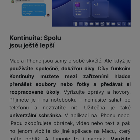
e
ří
č
i
ri
z
o
o
e
e
v
-
ní
é
P
v
s
ří
i
P
Kontinuita: Spolu
t
sl
d
o
jsou ještě lepší
o
u
e
w
l
š
o
e
y
Mac a iPhone jsou samy o sobě skvělé. Ale když je
e
k
r
n
a
b
používáte společně, dokážou divy
. Díky
funkcím
H
st
b
a
Kontinuity můžete mezi zařízeními hladce
e
ví
e
n
přenášet soubory nebo fotky a předávat si
r
p
l
k
n
rozpracované úkoly
. Vyřizujte zprávy a hovory.
r
y
y
í
Přijmete je i na notebooku – nemusíte sahat po
o
s
k
telefonu a neztratíte nit. Užitečná je také
a
r
l
univerzální schránka
. V aplikaci na iPhonu nebo
u
y
á
t
c
iPadu zkopírujete obrázek, video nebo text a pak
v
o
hl
ho jenom vložíte do jiné aplikace na Macu, který
e
k
o
máte poblíž. A funguje to i naopak.
Využijte
s