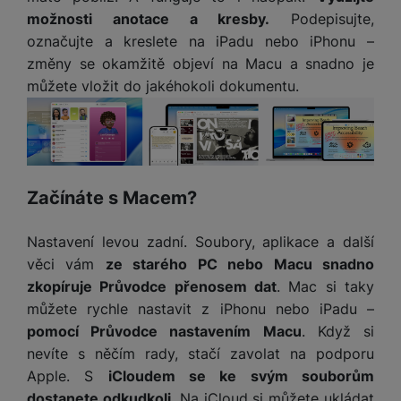
a
n
možnosti anotace a kresby.
Podepisujte,
n
m
a
i
označujte a kreslete na iPadu nebo iPhonu –
e
bí
c
změny se okamžitě objeví na Macu a snadno je
r
je
e
můžete vložit do jakéhokoli dokumentu.
y
ní
m
Začínáte s Macem?
Nastavení levou zadní. Soubory, aplikace a další
věci vám
ze starého PC nebo Macu snadno
zkopíruje Průvodce přenosem dat
. Mac si taky
můžete rychle nastavit z iPhonu nebo iPadu –
pomocí Průvodce nastavením Macu
. Když si
nevíte s něčím rady, stačí zavolat na podporu
Apple. S
iCloudem se ke svým souborům
dostanete odkudkoli
. Na iCloud si můžete ukládat