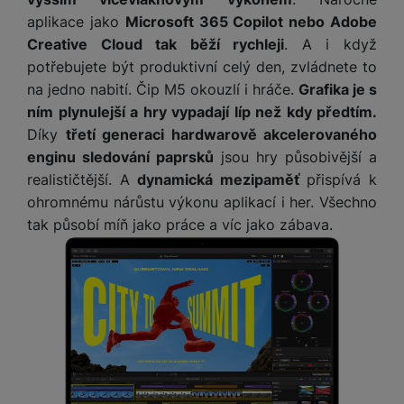
o
r
y
ří
K
R
aplikace jako
Microsoft 365 Copilot nebo Adobe
n
y
/
s
a
y
Creative Cloud tak běží rychleji
. A i když
e
a
n
l
b
c
potřebujete být produktivní celý den, zvládnete to
p
o
u
e
h
P
ř
na jedno nabití. Čip M5 okouzlí i hráče.
Grafika je s
s
š
l
l
ří
e
i
e
ním plynulejší a hry vypadají líp než kdy předtím.
y
o
s
d
č
n
Díky
třetí generaci hardwarově akcelerovaného
n
l
s
R
e
s
enginu sledování paprsků
jsou hry působivější a
a
u
á
e
d
t
b
š
realističtější. A
dynamická mezipaměť
přispívá k
d
d
a
v
íj
e
ohromnému nárůstu výkonu aplikací i her. Všechno
k
u
t
í
e
n
tak působí míň jako práce a víc jako zábava.
y
k
p
č
s
P
c
r
F
k
t
T
ří
e
o
l
y
v
e
s
t
a
í
l
l
a
S
s
p
e
u
b
íť
h
r
k
š
l
o
d
o
o
e
e
v
i
i
n
n
t
é
s
P
v
s