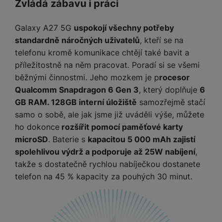
P
Zvládá zábavu i práci
d
a
i
Analytické
Analytické
-
abychom věděli, jak se na webu chováte, a mohli
d
zpříjemnit. Dokážeme si zapamatovat vaše nastavení, mohou
ří
n
m
č
náš web dále zlepšovat
.
vám pomoci s vyplňováním formulářů, umožní nám zobrazit
i
s
i
ě
Galaxy A27 5G
uspokojí všechny potřeby
Povoleno
e
služby jako je chat a podobně.
o
l
c
ť
standardně náročných uživatelů
, kteří se na
u
e
o
H
telefonu kromě komunikace chtějí také bavit a
š
P
Tyto cookies nám umožňují měření výkonu našeho webu i
v
e
příležitostně na něm pracovat. Poradí si se všemi
e
P
o
Marketingové
Marketingové
-
abychom vás neobtěžovali nevhodnou
našich reklamních kampaní. Jejich pomocí určujeme počet
é
r
n
ří
u
běžnými činnostmi. Jeho mozkem je p
rocesor
reklamou
.
návštěv a zdroje návštěv našich internetových stránek. Data
k
n
s
s
z
Povoleno
Qualcomm Snapdragon 6 Gen 3
, který doplňuje
6
získaná pomocí těchto cookies zpracováváme souhrnně a
a
í
t
l
d
anonymně, takže nejsme schopni identifikovat konkrétní
GB RAM. 128GB interní úložiště
samozřejmě stačí
rt
p
v
u
r
uživatele našeho webu.
samo o sobě, ale jak jsme již uváděli výše, můžete
y
ř
Marketingové cookies používáme my nebo naši partneři,
í
š
a
í
ho dokonce
rozšířit pomocí paměťové karty
abychom vám mohli zobrazit vhodné obsahy nebo reklamy jak
p
e
p
s
na našich stránkách, tak na stránkách třetích stran.
microSD
. Baterie s
kapacitou 5 000 mAh zajistí
r
n
r
l
spolehlivou výdrž a podporuje až 25W nabíjení
,
o
s
o
u
takže s dostatečně rychlou nabíječkou dostanete
A
t
A
š
ir
v
ir
telefon na 45 % kapacity za pouhých 30 minut.
e
P
í
p
n
o
p
o
s
d
r
d
t
s
o
s