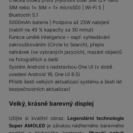
Čtečka otisků prstů |Hybridní Dual SIM (2× nano
t
e
r
y
a
y
SIM nebo 1× SIM + 1× microSD) | Wi-Fi 5 |
v
a
bí
K
í
Bluetooth 5.1
F
c
je
P
a
p
il
5000mAh baterie | Podpora až 25W nabíjení
k
č
ří
b
r
t
(nabití na 45 % kapacity za 30 minut)
p
k
s
e
o
r
a
y
l
Funkce umělé inteligence – např. vyhledávání
l
c
y
d
k
u
zakroužkováním (Circle to Search), přepis
y
h
y
c
š
nahrávek (ve vybraných jazycích), mazání objektů
K
a
y
h
e
r
na fotografiích a další
r
t
S
y
n
y
e
Systém Android s nadstavbou One UI (v době
r
o
tr
s
t
d
é
ft
uvedení Android 16, One UI 8.5)
ý
t
k
u
h
w
Příslib šesti velkých aktualizací systému a šesti let
m
v
y
k
o
a
h
í
bezpečnostních aktualizací
c
d
r
o
p
A
e
i
e
di
r
Velký, krásně barevný displej
d
n
n
o
a
D
k
H
k
i
p
i
Užijte si kvalitní obraz.
Legendární technologie
y
U
á
P
t
s
Super AMOLED
je zárukou nádherného barevného
B
m
h
é
k
P