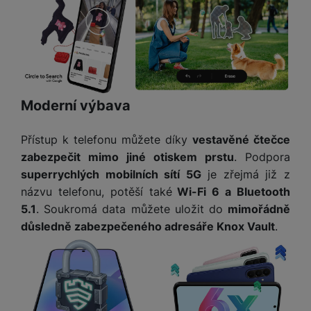
e
l
v
n
e
l
st
v
a
ví
i
d
k
z
a
v
e
č
y
e
Moderní výbava
s
P
D
a
o
H
á
v
Přístup k telefonu můžete díky
vestavěné čtečce
w
e
l
a
zabezpečit mimo jiné otiskem prstu
. Podpora
e
r
k
č
r
superrychlých mobilních sítí 5G
je zřejmá již z
n
o
ů
b
í
názvu telefonu, potěší také
Wi-Fi 6 a Bluetooth
v
m
a
sl
5.1
. Soukromá data můžete uložit do
mimořádně
é
n
u
o
důsledně zabezpečeného adresáře Knox Vault
.
k
c
v
y
h
l
á
a
P
t
B
d
a
k
e
a
m