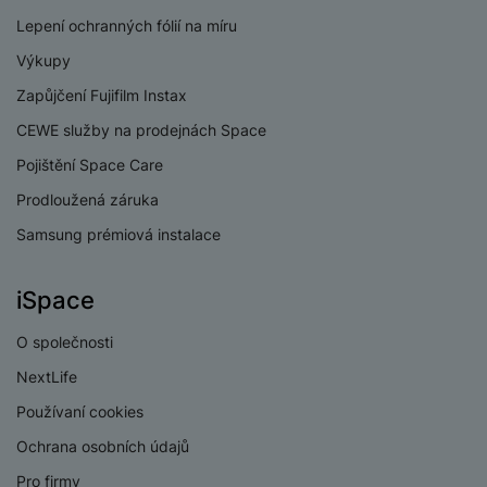
4x2,4GHz+4x1,8GH
Lepení ochranných fólií na míru
Rychlost CPU
z
Výkupy
Počet jader
8
Zapůjčení Fujifilm Instax
procesoru
CEWE služby na prodejnách Space
Qualcomm
Procesor
Snapdragon 6 Gen 3
Pojištění Space Care
Prodloužená záruka
Samsung prémiová instalace
KONEKTIVITA
iSpace
Verze bluetooth
Bluetooth 5.1
O společnosti
Verze Wi-Fi
Wi-Fi 5
NextLife
Dual SIM
Ano
Používaní cookies
Ochrana osobních údajů
eSIM
Ne
Pro firmy