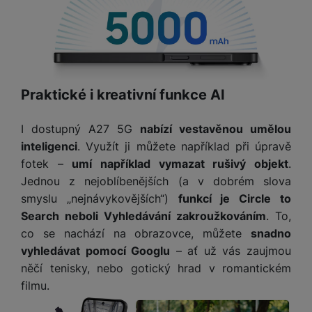
v
p
í
r
a
P
H
č
ř
e
k
í
r
y
s
Praktické i kreativní funkce AI
ní
a
l
m
s
u
I dostupný A27 5G
nabízí vestavěnou umělou
o
u
š
ni
inteligenci
. Využít ji můžete například při úpravě
š
e
t
fotek –
umí například vymazat rušivý objekt
.
i
n
o
č
Jednou z nejoblíbenějších (a v dobrém slova
s
r
k
smyslu „nejnávykovějších“)
funkcí je Circle to
t
y
y
v
Search neboli Vyhledávání zakroužkováním
. To,
í
H
co se nachází na obrazovce, můžete
snadno
P
p
e
vyhledávat pomocí Googlu
– ať už vás zaujmou
ří
r
r
sl
něčí tenisky, nebo gotický hrad v romantickém
o
n
u
filmu.
t
í
š
e
o