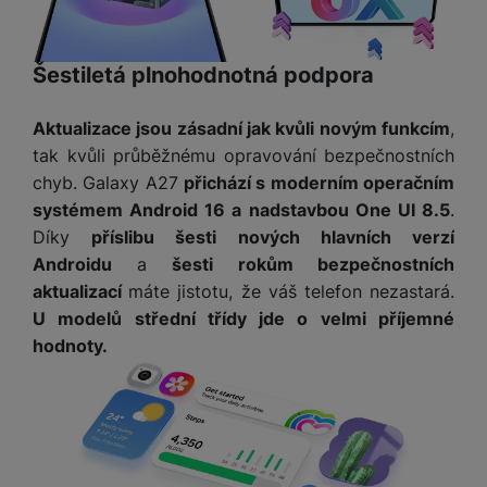
a
z
č
ě
d
e
ť
H
r
o
e
Šestiletá plnohodnotná podpora
D
á
v
r
r
t
é
n
ž
o
Aktualizace jsou zásadní jak kvůli novým funkcím
,
k
í
á
v
tak kvůli průběžnému opravování bezpečnostních
a
a
k
é
chyb. Galaxy A27
přichází s moderním operačním
r
p
y
p
t
systémem Android 16 a nadstavbou One UI 8.5
.
o
p
o
y
č
Díky
příslibu šesti nových hlavních verzí
r
w
ít
Androidu
a
šesti rokům bezpečnostních
o
e
S
a
M
t
r
aktualizací
máte jistotu, že váš telefon nezastará.
t
č
ic
e
b
U modelů střední třídy jde o velmi příjemné
y
o
r
l
a
l
hodnoty.
v
o
e
n
u
é
S
v
k
s
ž
D
i
y
y
i
H
z
d
P
C
M
e
l
o
ul