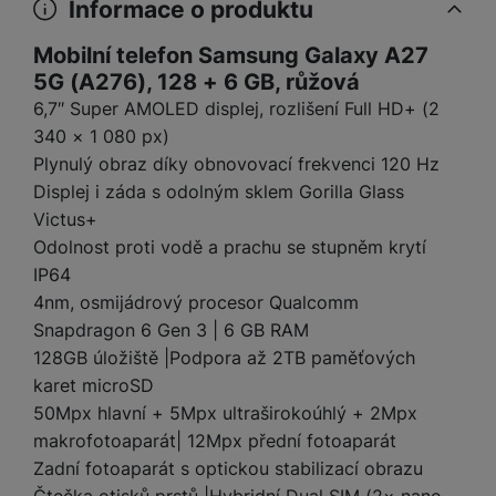
Informace o produktu
a
m
v
e
P
bi
a
B
e
e
ř
ln
Mobilní telefon Samsung Galaxy A27
M
b
e
č
s
í
í
y
a
z
5G (A276), 128 + 6 GB, růžová
k
ni
s
t
ši
t
d
6,7″ Super AMOLED displej, rozlišení Full HD+ (2
y
c
l
el
a
o
r
e
340 × 1 080 px)
u
e
p
h
á
k
Plynulý obraz díky obnovovací frekvenci 120 Hz
š
f
o
y
t
t
e
Displej i záda s odolným sklem Gorilla Glass
o
dl
o
a
n
n
S
Victus+
o
v
bl
s
y
l
Odolnost proti vodě a prachu se stupněm krytí
ž
é
e
t
u
k
n
IP64
t
P
v
n
y
a
4nm, osmijádrový procesor Qualcomm
ů
ří
í
e
p
b
m
Snapdragon 6 Gen 3 | 6 GB RAM
s
p
č
o
íj
l
128GB úložiště |Podpora až 2TB paměťových
r
n
S
d
e
u
o
karet microSD
í
I
m
č
š
A
50Mpx hlavní + 5Mpx ultraširokoúhlý + 2Mpx
c
M
y
k
e
p
l
makrofotoaparát| 12Mpx přední fotoaparát
k
š
y
n
p
o
Zadní fotoaparát s optickou stabilizací obrazu
a
s
l
T
n
N
rt