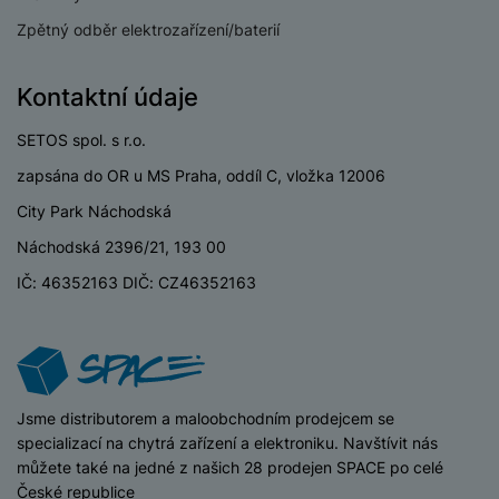
3,5 mm jack
Ne
Zpětný odběr elektrozařízení/baterií
Nano SIM
Ano
Paměťová karta
Ano
Kontaktní údaje
USB-C
Ano
SETOS spol. s r.o.
USB OTG
Ano
zapsána do OR u MS Praha, oddíl C, vložka 12006
City Park Náchodská
Wi-fi
Ano
Náchodská 2396/21, 193 00
Bluetooth
Ano
IČ: 46352163 DIČ: CZ46352163
Typ paměťové karty
MicroSD
Lightning port
Ne
iSpace
Jsme distributorem a maloobchodním prodejcem se
specializací na chytrá zařízení a elektroniku. Navštívit nás
BATERIE
můžete také na jedné z našich 28 prodejen SPACE po celé
České republice