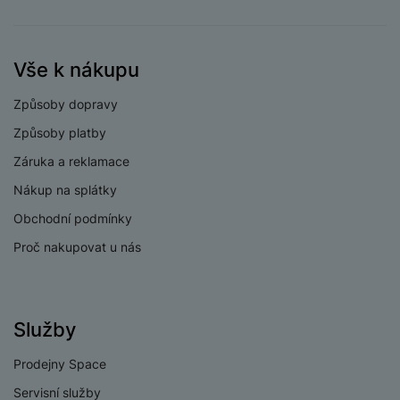
fotoaparátu
Světelnost
makro/teleobjektiv
f/2.4
Vše k nákupu
fotoaparátu
Způsoby dopravy
Rozlišení hlavního
50 MPX
zadního fotoaparátu
Způsoby platby
Rozlišení
Záruka a reklamace
širokoúhlého
5 MPX
Nákup na splátky
fotoaparátu
Obchodní podmínky
Rozlišení fotoaparátu
2 MPX
Proč nakupovat u nás
makro/teleobjektiv
Typ fotoaparátu
Širokouhlý, Makro
Služby
Prodejny Space
PROCESOR
Servisní služby