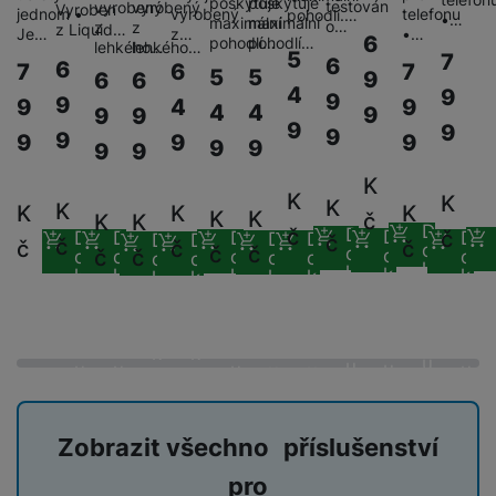
y
O
poskytuje
poskytuje
testován
e
vyrobený
vyrobený
t
Vyroben
y
é
t
vyrobený
telefonu
jednom •
pohodlí.…
o
ni
•…
t
m
n
maximální
maximální
o…
a
c
z
z
z Liquid…
r
y
z…
•…
Je…
p
o
t
6
t
pohodlí…
pohodlí…
ř
o
o
lehkého…
lehkého…
e
h
n
5
7
r
r
6
o
6
o
6
7
7
e
bi
t
5
5
pi
r
O
9
6
6
í
s
y,
a
r
4
b
ln
9
e
9
lá
a
c
9
4
9
9
s
4
4
t
a
9
9
9
p
y
i
í
b
t
n
h
9
t
9
9
e
u
9
a
9
9
9
č
t
o
9
9
9
9
o
n
r
o
S
n
di
r
e
el
o
r
á
a
l
m
K
y
o
á
e
k
y
s
n
K
K
y
K
a
K
F
s
K
K
K
t
f
K
K
ů
č
K
K
K
kl
n
D
rt
o
y
č
D
y
D
č
D
D
D
D
D
D
D
D
S
o
č
m
č
D
u
č
č
č
a
é
o
č
č
o
o
č
č
o
m
o
o
o
o
o
t
st
o
o
p
n
k
o
c
p
f
k
k
k
k
k
k
k
k
k
k
Vi
o
o
é
P
o
o
y
o
o
o
k
h
o
o
o
o
o
r
ól
P
o
o
d
ni
š
m
ří
š
š
š
š
š
š
rt
š
š
š
š
o
y
o
ie
o
P
í
e
í
t
í
í
B
y
í
í
í
í
í
s
í
í
o
v
ň
k
c
a
u
k
o
k
k
k
k
k
o
k
k
k
k
o
a
l
v
u
u
a
s
u
u
h
t
z
u
u
u
u
u
u
u
čí
S
k
r
t
u
ní
c
k
y
v
d
t
l
a
y
e
š
p
í
é
tr
r
r
a
u
m
ri
e
o
s
s
é
z
a
Zobrazit všechno příslušenství
č
c
e
e
n
m
t
p
h
e
,
e
h
r
p
s
pro
ů
a
o
o
n
b
a
á