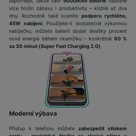
e
úspornější, takže vám
5000mAh baterie
nabídne
l
v
n
více hodin zábavy i produktivity – klidně až dva
e
l
st
dny. Rozhodně také oceníte
podporu rychlého,
v
a
ví
45W nabíjení
. Použijete-li dostatečně výkonnou
i
d
k
z
nabíječku, můžete baterii dodat desítky procent
a
v
e
nové energie během okamžiku – konkrétně
60 %
č
y
e
za 30 minut (Super Fast Charging 2.0)
.
s
P
D
a
o
H
á
v
w
e
l
a
e
r
k
č
r
n
o
ů
b
í
v
m
a
sl
é
n
u
o
k
c
v
y
h
l
Moderní výbava
á
a
P
t
B
d
a
Přístup k telefonu můžete
zabezpečit otiskem
k
e
a
m