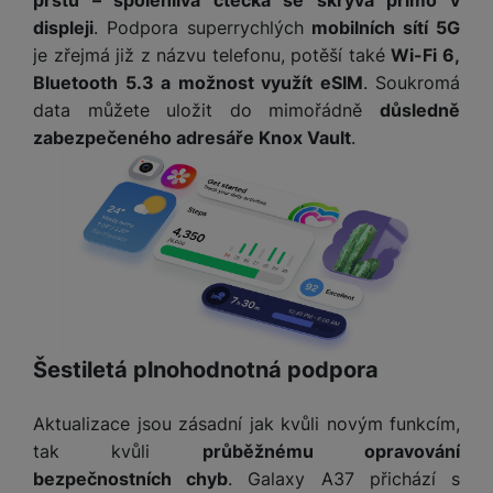
prstu – spolehlivá čtečka se skrývá přímo v
a
z
č
ě
displeji
. Podpora superrychlých
mobilních sítí 5G
d
e
ť
H
r
je zřejmá již z názvu telefonu, potěší také
Wi-Fi 6,
o
e
D
á
Bluetooth 5.3 a možnost využít eSIM
. Soukromá
v
r
r
t
data můžete uložit do mimořádně
důsledně
é
n
ž
o
zabezpečeného adresáře Knox Vault
.
k
í
á
v
a
a
k
é
r
p
y
p
t
o
p
o
y
č
r
w
ít
o
e
S
a
M
t
r
t
č
ic
e
b
y
o
r
l
a
l
v
o
e
n
Šestiletá plnohodnotná podpora
u
é
S
v
k
s
ž
D
i
y
y
Aktualizace jsou zásadní jak kvůli novým funkcím,
i
H
z
tak kvůli
průběžnému opravování
d
P
C
M
e
bezpečnostních chyb
. Galaxy A37 přichází s
l
o
ul