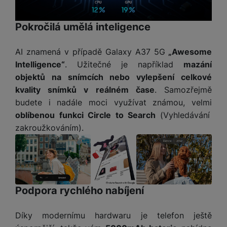
v
p
Povoleno
služby jako je chat a podobně.
í
r
Pokročilá umělá inteligence
a
P
H
Tyto cookies nám umožňují měření výkonu našeho webu i
č
ř
Marketingové
Marketingové
-
abychom vás neobtěžovali nevhodnou
našich reklamních kampaní. Jejich pomocí určujeme počet
e
AI znamená v případě Galaxy A37 5G
„Awesome
k
í
reklamou
.
návštěv a zdroje návštěv našich internetových stránek. Data
r
y
Intelligence“
. Užitečné je například
mazání
s
Povoleno
získaná pomocí těchto cookies zpracováváme souhrnně a
ní
a
objektů na snímcích nebo vylepšení celkové
l
anonymně, takže nejsme schopni identifikovat konkrétní
m
s
u
kvality snímků v reálném čase
. Samozřejmě
uživatele našeho webu.
o
u
Marketingové cookies používáme my nebo naši partneři,
š
budete i nadále moci využívat známou, velmi
ni
š
abychom vám mohli zobrazit vhodné obsahy nebo reklamy jak
e
oblíbenou funkci Circle to Search
(Vyhledávání
t
i
na našich stránkách, tak na stránkách třetích stran.
n
o
zakroužkováním).
č
s
r
k
t
y
y
v
í
H
P
p
e
ří
r
Podpora rychlého nabíjení
r
sl
o
n
u
t
í
Díky modernímu hardwaru je telefon ještě
š
e
o