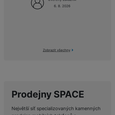
Vše, co víme o Galaxy S26: Samsung chystá na
6. 8. 2026
Hmotnost produktu
196 g
pohled nenápadné, ale zásadní změny
Mezi
nejočekávanější novinky roku 2026
patří nejvyšší
neskládací modely od
Samsungu
– řada
Galaxy S26
.
Prémiové smartphony od největších výrobců většinou
FUNKCE
zajímají spoustu lidí. Internet se proto plní
údajnými úniky,
drby, spekulacemi, kvalifikovanými odhady a někdy i
4G
Ano
oficiálními střípky informací
. V minulosti se mnohokrát
Zobrazit všechny
ukázalo, že různé internetové zdroje měly pravdu, takže
5G
Ano
myslíme, že stojí za to nabídnout vám
shrnutí
GPS
Ano
toho nejdůležitějšího
.
GSM
Ano
LTE
Ano
Prodejny SPACE
NFC
Ano
Rozpoznání obličeje
Ano
17. 9. 2025
Největší síť specializovaných kamenných
3× pevnější než tvrzené sklo? Představujeme
Čtečka otisku prstů
Ano