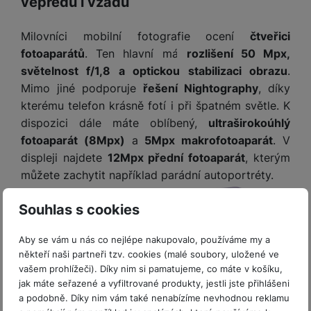
vepředu i vzadu
ří
c
e
ů
s
t
s
í
r
m
t
c
l
a
Milovníci mobilní fotografie ocení
čtveřici
n
oj
h
u
d
P
í
fotoaparátů
. Ten hlavní má
rozlišení 50 Mpx,
á
P
š
a
ř
S
světelnost f/1,8 a optickou stabilizaci obrazu
.
n
P
ří
e
p
í
S
k
ří
s
Mimo jiné podporuje
řešení Nightography
, díky
n
t
s
D
y
sl
l
kterému telefon krásně fotí i při špatném světle. K
s
é
l
d
u
u
dispozici dále máte oblíbený,
ultraširokoúhlý
t
r
u
is
š
š
v
y
fotoaparát (8Mpx)
a
5Mpx makrofotoaparát
. V
š
k
e
e
í
e
displeji najdete
12Mpx přední fotoaparát
, kterým
y
n
n
M
p
n
můžete zachytit například parádní autoportréty.
st
s
ik
r
S
s
ví
t
r
o
S
t
Souhlas s cookies
p
v
o
s
D
v
r
í
f
p
d
í
o
p
Aby se vám u nás co nejlépe nakupovalo, používáme my a
o
o
is
p
M
r
někteří naši partneři tzv. cookies (malé soubory, uložené ve
n
t
k
r
vašem prohlížeči). Díky nim si pamatujeme, co máte v košíku,
a
o
y
ř
y
o
jak máte seřazené a vyfiltrované produkty, jestli jste přihlášeni
c
l
e
a
a podobně. Díky nim vám také nenabízíme nevhodnou reklamu
e
P
b
u