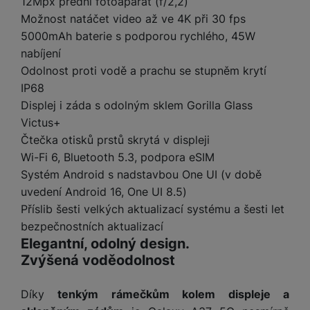
12Mpx přední fotoaparát (f/2,2)
t
e
r
y
a
y
Možnost natáčet video až ve 4K při 30 fps
v
a
bí
K
í
F
5000mAh baterie s podporou rychlého, 45W
c
je
P
a
p
il
nabíjení
k
č
ří
b
r
t
p
k
s
Odolnost proti vodě a prachu se stupněm krytí
e
o
r
a
y
l
IP68
l
c
y
d
k
u
Displej i záda s odolným sklem Gorilla Glass
y
h
y
c
š
Victus+
K
a
y
h
e
r
r
Čtečka otisků prstů skrytá v displeji
t
S
y
n
y
e
r
Wi-Fi 6, Bluetooth 5.3, podpora eSIM
o
tr
s
t
d
é
ft
Systém Android s nadstavbou One UI (v době
ý
t
k
u
h
w
uvedení Android 16, One UI 8.5)
m
v
y
k
o
a
h
í
Příslib šesti velkých aktualizací systému a šesti let
c
d
r
o
p
A
bezpečnostních aktualizací
e
i
e
di
r
d
Elegantní, odolný design.
n
n
o
a
D
Zvýšená voděodolnost
k
H
k
i
p
i
y
U
á
P
t
s
Díky
tenkým rámečkům kolem displeje a
B
m
h
é
k
P