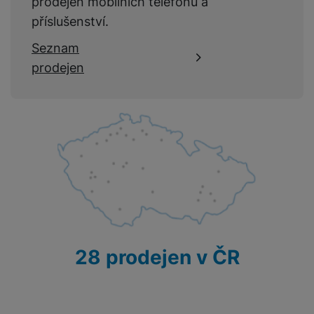
prodejen mobilních telefonů a
ochrannou fólii Fusion Pro
příslušenství.
V
prodejnách SPACE
nabízíme špičkové
ochranné fólie
Seznam
na displej Mobile Outfitters
. Jsou vždy „skladem“, protože
prodejen
je
vyřezáváme přesně na míru vašemu zařízení
(telefonu,
ENERGETICKÉ HODNOTY
ale také třeba hodinkám, fotoaparátům nebo herním
konzolím a dalším přístrojům) a vždy je na vaše zařízení
Energetická třída
A
také rovnou odborně nalepíme.
DISPLEJ
Dotykový
Ano
8. 9. 2025
Obnovovací
120 HZ
28 prodejen v ČR
frekvence
Odměna pro fanoušky. Představujeme Samsung
Galaxy S25 FE a sluchátka Buds3 FE
Jemnost displeje
385 PPI
Zařízení „FE“ od Samsungu mají mezi fanoušky úspěch –
Rozlišení displeje
2340 x 1080
koneckonců jde o edici určenou pro ně (
FE
je zkratka