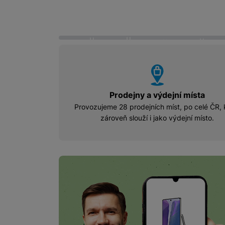
o
o
o
o
š
š
š
š
í
í
í
í
Marketingové cookies pou
k
k
k
k
na našich stránkách, tak n
u
u
u
u
vyhody
Prodejny a výdejní místa
Provozujeme 28 prodejních míst, po celé ČR, 
zároveň slouží i jako výdejní místo.
Online výkup rychl