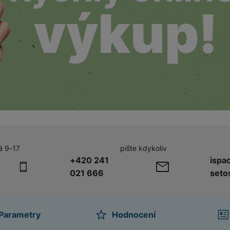
á 9-17
pište kdykoliv
+420 241
ispa
021 666
seto
Parametry
Hodnocení