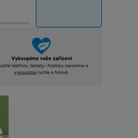
o
o
š
š
í
í
 obsahy nebo reklamy jak
k
k
u
u
Vykoupíme vaše zařízení
užité telefony, tablety i hodinky naceníme a
vykoupíme
rychle a férově.