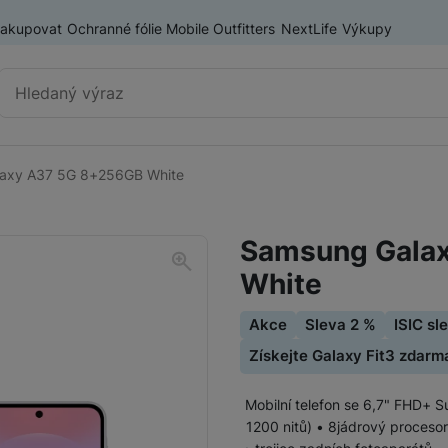
nakupovat
Ochranné fólie Mobile Outfitters
NextLife
Výkupy
Vyhledávání
axy A37 5G 8+256GB White
Chytré telefony
iPhone
Samsung Gala
Samsung
White
OnePlus
Xiaomi
Akce
Sleva 2 %
ISIC sl
Získejte Galaxy Fit3 zdarm
Honor
Odolné mobilní telefony
Mobilní telefon se 6,7" FHD+ 
Renewd iPhone
1200 nitů) • 8jádrový proceso