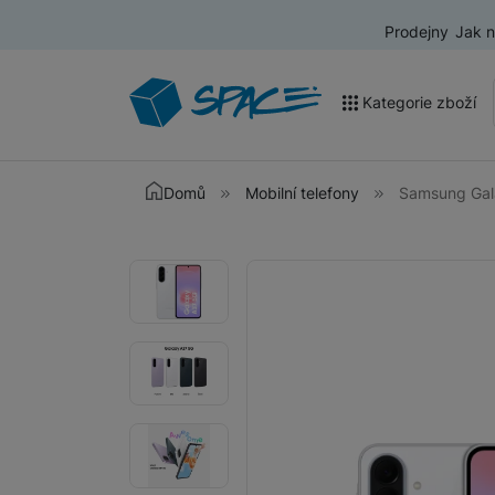
Prodejny
Jak 
Kategorie zboží
Akce a výprodej
Domů
Mobilní telefony
Samsung Gal
Mobilní telefony
Fotografie
Fotografie
Nositelná elektronika
Televize
Audio
Domácí spotřebiče
Tablety
Foto