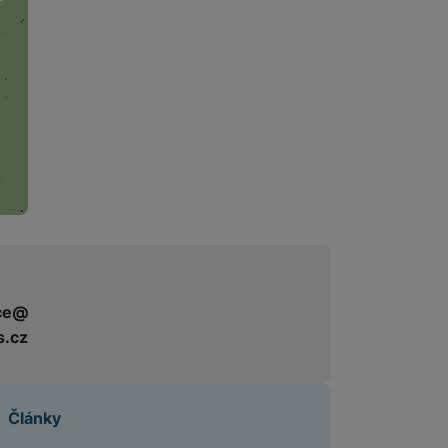
ce@
s.cz
Články