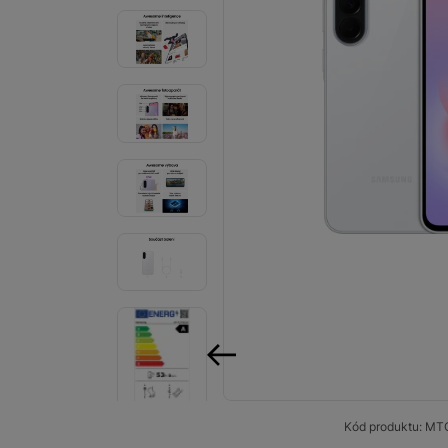
Smart
Ventilátory
Počítače a notebooky
Herní zóna
Péče o zdraví a tělo
Příslušenství
Dárkové poukázky iSpace
Vrácené zboží
předchozí
Kód produktu:
MT