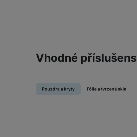
Vhodné příslušens
Pouzdra a kryty
Fólie a tvrzená skla