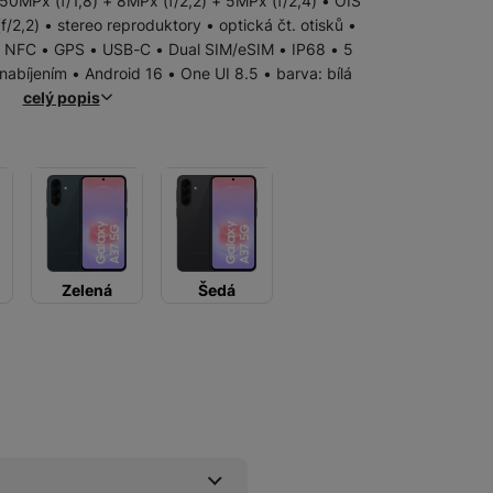
 50MPx (f/1,8) + 8MPx (f/2,2) + 5MPx (f/2,4) • OIS
/2,2) • stereo reproduktory • optická čt. otisků •
Samsung
 • NFC • GPS • USB-C • Dual SIM/eSIM • IP68 • 5
Samsung Galaxy Z Flip
abíjením • Android 16 • One UI 8.5 • barva: bílá
celý popis
Samsung Galaxy Z Fold
Samsung Galaxy Xcover
Samsung Galaxy S
Samsung Galaxy A
iPhone
iPhone Air
Zelená
Šedá
Apple iPhone 17
Apple iPhone 15
Apple iPhone 16
Pevné linky
Bezdrátové pevné linky