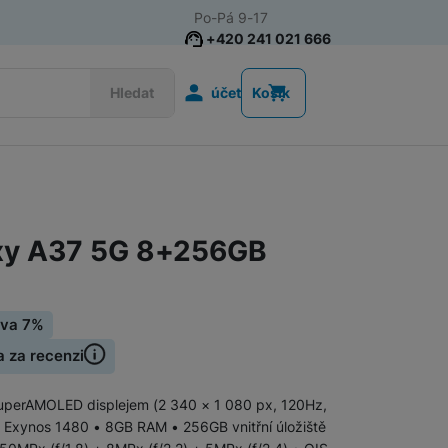
Po-Pá 9-17
+420 241 021 666
Uživatelská s
Hledat
účet
Košík
Telefony pro seniory
Tlačítkové telefony pro seniory
xy A37 5G 8+256GB
Chytré telefony pro seniory
eva 7%
Pořiďte si novinky Samsung Galaxy řady A57, A37
a za recenzi
Tlačítkové telefony
SuperAMOLED displejem (2 340 × 1 080 px, 120Hz,
r Exynos 1480 • 8GB RAM • 256GB vnitřní úložiště