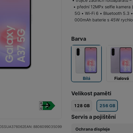
• trojice zadních fotoaparátů –
• přední 12MPx selfie kamera (f
Vivo
Levné telefony
5G • Wi-Fi 6 • Bluetooth 5.3
Samsung
000mAh baterie s 45W rychlon
Infinix
Xiaomi
Barva
Motorola
TCL
Vivo
IKKO
Motorola
Xiaomi
Xiaomi 17
Google Pixel
Bílá
Fialová
Infinix
Xiaomi 15
Realme
Velikost paměti
Honor
Xiaomi Redmi Note
Xiaomi Redmi
Doogee
128 GB
256 GB
Oscal
následující
Servis a pojištění
Nokia
Renewd iPhone
OSSUA376062
EAN:
8806099035099
Ochrana displeje