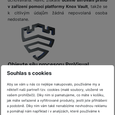
P
d
a
i
d
ří
v zařízení pomocí platformy Knox Vault
, takže se
n
m
č
i
s
k citlivým údajům žádná nepovolaná osoba
i
ě
e
o
l
c
nedostane.
ť
u
e
o
H
š
P
v
e
e
P
o
é
r
n
ří
u
k
n
s
s
z
a
í
t
l
d
rt
p
v
u
r
y
ř
í
š
a
Objevte sílu procesoru ProVisual
í
p
e
p
Engine.
s
Souhlas s cookies
r
n
r
Zažijte více kreativní svobody s
ProVisual Engine
l
o
s
o
u
– s
nejpokročilejším systémem pro zachycení,
Aby se vám u nás co nejlépe nakupovalo, používáme my a
A
t
A
š
sledování a editaci snímků.
Nyní podpořeným
někteří naši partneři tzv. cookies (malé soubory, uložené ve
ir
v
ir
e
vašem prohlížeči). Díky nim si pamatujeme, co máte v košíku,
vysoce výkonným procesorem
.
P
í
p
n
jak máte seřazené a vyfiltrované produkty, jestli jste přihlášeni
o
p
o
s
a podobně. Díky nim vám také nenabízíme nevhodnou reklamu
d
r
d
t
a pomáhají nám například i v analýzách, které používáme k
s
o
s