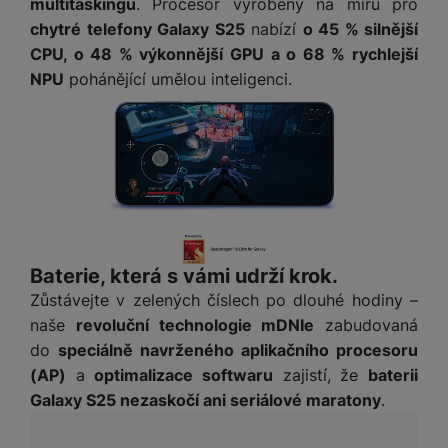
e
ří
multitaskingu
. Procesor vyrobený na míru pro
č
i
ri
z
chytré telefony Galaxy S25
nabízí
o 45 % silnější
o
o
e
e
CPU, o 48 % výkonnější GPU a o 68 % rychlejší
v
-
ní
NPU
pohánějící umělou inteligenci.
é
P
v
s
ří
i
P
t
sl
d
o
o
u
e
w
l
š
o
e
y
e
k
r
n
a
b
H
st
b
a
e
ví
e
n
r
Baterie, která s vámi udrží krok.
p
l
k
n
Zůstávejte v zelených číslech po dlouhé hodiny –
r
y
y
í
naše
revoluční technologie mDNIe
zabudovaná
o
s
k
a
r
do
speciálně navrženého aplikačního procesoru
l
u
y
(AP)
a
optimalizace softwaru
zajistí, že
baterii
á
t
c
Galaxy S25 nezaskočí ani seriálové maratony
.
v
o
hl
e
k
o
s