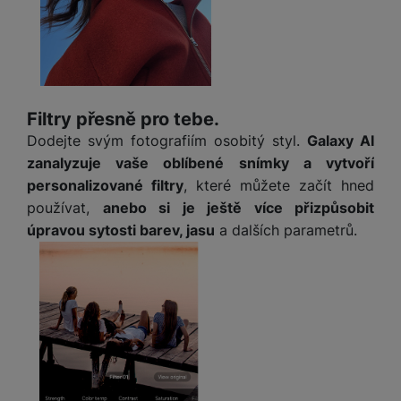
a
z
č
ě
d
e
ť
H
r
o
e
D
á
v
r
r
t
é
n
ž
o
k
í
Filtry přesně pro tebe.
á
v
a
a
Dodejte svým fotografiím osobitý styl.
Galaxy AI
k
é
r
p
y
p
zanalyzuje vaše oblíbené snímky a vytvoří
t
o
p
o
personalizované filtry
, které můžete začít hned
y
č
r
w
používat,
anebo si je ještě více přizpůsobit
ít
o
e
S
úpravou sytosti barev, jasu
a dalších parametrů.
a
M
t
r
t
č
ic
e
b
y
o
r
l
a
l
v
o
e
n
u
é
S
v
k
s
ž
D
i
y
y
i
H
z
d
P
C
M
e
l
o
ul