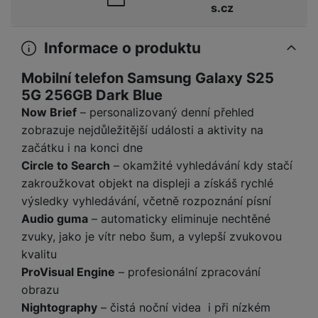
a
s.cz
m
v
e
P
bi
a
B
e
e
ř
ln
M
b
e
č
s
í
í
Informace o produktu
y
a
z
k
ni
s
t
ši
t
d
y
c
l
Mobilní telefon Samsung Galaxy S25
el
a
o
r
e
u
e
5G 256GB Dark Blue
p
h
á
k
š
f
Now Brief
– personalizovaný denní přehled
o
y
t
t
e
o
dl
o
zobrazuje nejdůležitější události a aktivity na
a
n
n
S
o
v
začátku i na konci dne
bl
s
y
l
ž
é
e
Circle to Search
– okamžité vyhledávání kdy stačí
t
u
k
n
t
P
zakroužkovat objekt na displeji a získáš rychlé
v
n
y
a
ů
ří
í
výsledky vyhledávání, včetně rozpoznání písní
e
p
b
m
s
p
Audio guma
– automaticky eliminuje nechtěné
č
o
íj
l
r
n
zvuky, jako je vítr nebo šum, a vylepší zvukovou
S
d
e
u
o
í
kvalitu
I
m
č
š
A
c
M
y
k
ProVisual Engine
– profesionální zpracování
e
p
l
k
š
y
obrazu
n
p
o
a
s
Nightography
– čistá noční videa i při nízkém
l
T
n
N
rt