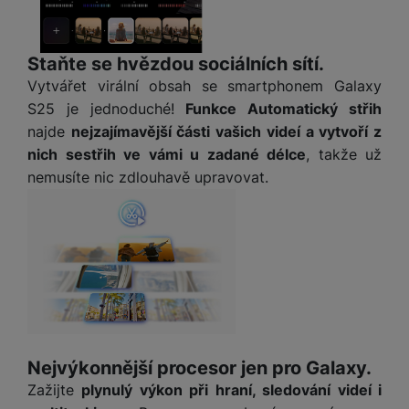
M
e
R
w
ti
ic
á
e
m
H
r
m
r
é
Staňte se hvězdou sociálních sítí.
e
o
e
b
di
r
S
Vytvářet virální obsah se smartphonem Galaxy
č
a
a
ní
D
S25 je jednoduché!
Funkce Automatický střih
k
n
m
X
J
y
k
najde
nejzajímavější části vašich videí a vytvoří z
y
C
e
p
y
nich sestřih ve vámi u zadané délce
, takže už
ši
d
r
p
nemusíte nic zdlouhavě upravovat.
n
o
r
H
o
F
o
e
r
r
d
r
á
a
v
n
z
m
ě
í
o
e
a
a
v
T
ví
p
é
V
c
o
b
e
č
Nejvýkonnější procesor jen pro Galaxy.
A
a
z
ít
u
Zažijte
plynulý výkon při hraní, sledování videí i
t
a
a
d