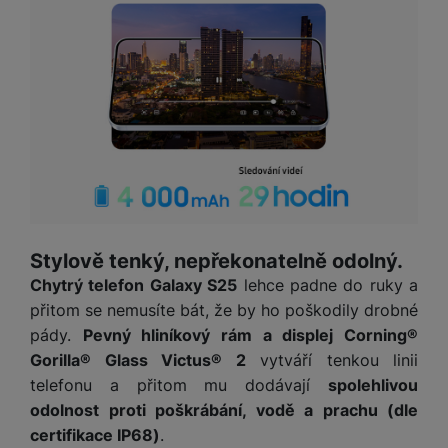
a
n
n
m
a
i
e
bí
c
r
je
e
y
ní
m
Stylově tenký, nepřekonatelně odolný.
Chytrý telefon Galaxy S25
lehce padne do ruky a
přitom se nemusíte bát, že by ho poškodily drobné
pády.
Pevný hliníkový rám a displej Corning®
Gorilla® Glass Victus® 2
vytváří tenkou linii
telefonu a přitom mu dodávají
spolehlivou
odolnost proti poškrábání, vodě a prachu (dle
certifikace IP68)
.