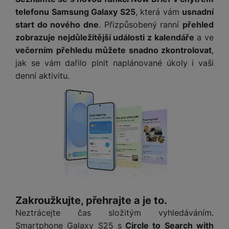
o
r
y
ří
K
R
telefonu Samsung Galaxy S25
, která vám
usnadní
n
y
/
s
a
y
start do nového dne
. Přizpůsobený ranní
přehled
e
a
n
l
b
c
zobrazuje nejdůležitější události z kalendáře
a ve
p
o
u
e
h
P
ř
večerním přehledu můžete snadno zkontrolovat
,
s
š
l
l
ří
e
i
jak se vám dařilo plnit naplánované úkoly i vaši
e
y
o
s
d
č
n
denní aktivitu.
n
l
s
R
e
s
a
u
á
e
d
t
b
š
d
d
a
v
íj
e
k
u
t
í
e
n
y
k
p
č
s
P
c
r
F
k
t
T
ří
e
o
l
y
v
e
s
t
a
í
l
l
a
S
s
p
e
u
b
íť
h
r
k
š
l
Zakroužkujte, přehrajte a je to.
o
d
o
o
e
e
v
i
Neztrácejte čas složitým vyhledáváním.
i
n
n
t
é
s
P
Smartphone Galaxy S25 s
Circle to Search with
v
s