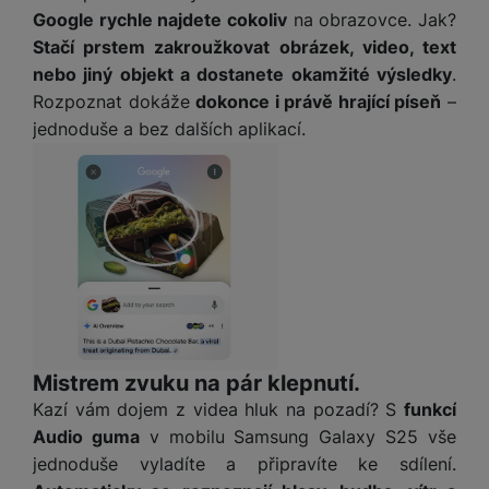
y
n
k
a
Google rychle najdete cokoliv
e
na obrazovce. Jak?
t
a
y
d
r
v
Stačí prstem zakroužkovat obrázek, video, text
N
b
t
í
a
nebo jiný objekt a dostanete okamžité výsledky
E
.
íj
P
o
k
b
x
Rozpoznat dokáže
dokonce i právě hrající píseň
–
e
ří
r
d
íj
t
jednoduše a bez dalších aplikací.
č
sl
y
o
e
e
k
u
m
č
r
y
š
B
á
k
n
(
e
a
c
y
í
2
n
t
í
H
3
st
e
L
m
D
0
ví
ri
o
s
D
V
p
e
k
p
d
)
r
a
á
o
is
o
n
t
t
N
k
A
a
o
Mistrem zvuku na pár klepnutí.
ř
a
y
p
p
r
e
Kazí vám dojem z videa hluk na pozadí? S
funkcí
b
pl
á
y
E
b
íj
Audio guma
v mobilu Samsung Galaxy S25 vše
e
j
x
i
e
jednoduše vyladíte a připravíte ke sdílení.
W
P
e
t
č
cí
a