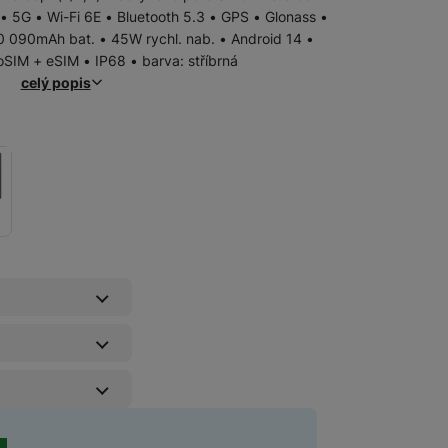
 • 5G • Wi-Fi 6E • Bluetooth 5.3 • GPS • Glonass •
10 090mAh bat. • 45W rychl. nab. • Android 14 •
Tablety Oscal
SIM + eSIM • IP68 • barva: stříbrná
celý popis
Digitální zápisníky
Pojištění kryje náhodné poškození výrobku, krádež nebo loupež
Prodloužená záruka kryje vady zařízení nad rámec zákonné záru
Prodloužená možnost vrácení zboží do 60 dnů více 
Pojištění kryje náhodné poškození výrobku, krádež nebo loup
cení zboží
ky