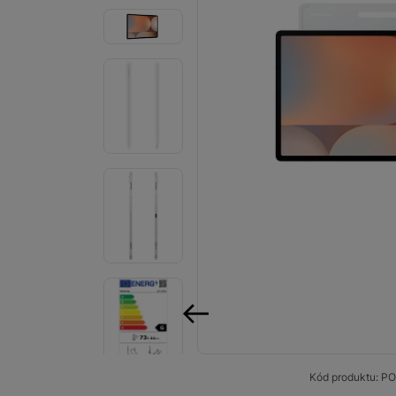
Smart
Ventilátory
Počítače a notebooky
Herní zóna
Péče o zdraví a tělo
Příslušenství
Dárkové poukázky iSpace
Vrácené zboží
předchozí
Kód produktu:
PO