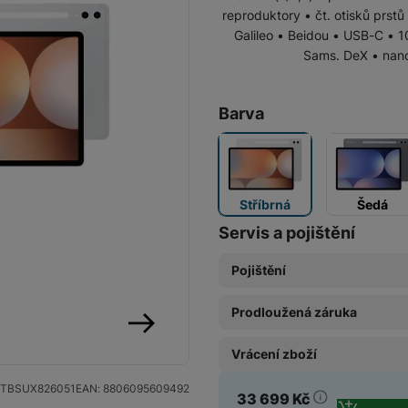
reproduktory • čt. otisků prstů
Galileo • Beidou • USB-C • 
Tablety Doogee
Sams. DeX • nano
Barva
Tablety pro děti
Stříbrná
Šedá
Servis a pojištění
Pojištění
Prodloužená záruka
Pojištění Space care 1 rok
3 869
Kč
následující
Vrácení zboží
Prodloužená záruka 1 rok
2 549
Kč
TBSUX826051
EAN:
8806095609492
33 699
Kč
Prodloužená možnost vrá
Pojištění Space care 2 ro