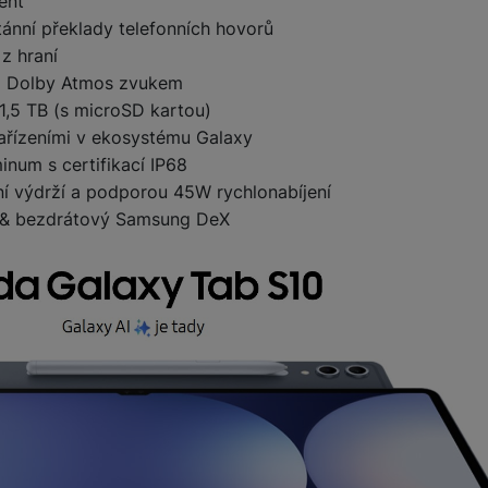
ent
ánní překlady telefonních hovorů
 z hraní
ím Dolby Atmos zvukem
 1,5 TB (s microSD kartou)
zařízeními v ekosystému Galaxy
num s certifikací IP68
í výdrží a podporou 45W rychlonabíjení
4 & bezdrátový Samsung DeX