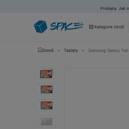
Prodejny
Jak 
Kategorie zboží
Akce a výprodej
Domů
Tablety
Samsung Galaxy Tab 
Mobilní telefony
Fotografie
Fotografie
Nositelná elektronika
Televize
Audio
Domácí spotřebiče
Tablety
Foto