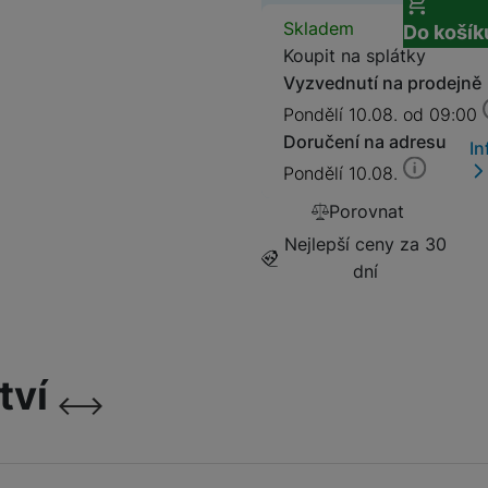
2 022
Kč
6 969
Kč
Dostupnos
Skladem
Do košík
Prodloužená záruka 2 rok
Koupit na splátky
4 199
Kč
Vyzvednutí na prodejně
Pondělí 10.08. od 09:00
Doručení na adresu
In
Prodloužená záruka 3 rok
Pondělí 10.08.
4 869
Kč
Porovnat
Nejlepší ceny za 30
dní
tví
následující
předchozí