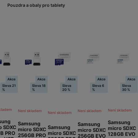
Pouzdra a obaly pro tablety
Akce
Akce
Akce
Akce
Akce
Sleva 21
Sleva 18
Sleva
Sleva 6
Sleva
%
%
20 %
%
30 %
kladem
Není skladem
Není skladem
Není skladem
Není skladem
sung
Samsung
Samsung
Samsung
o SDXC
Samsung
micro SDXC
micro SDXC
micro SDXC
GB PRO
micro SDXC
128GB EVO
256GB PRO
256GB EVO