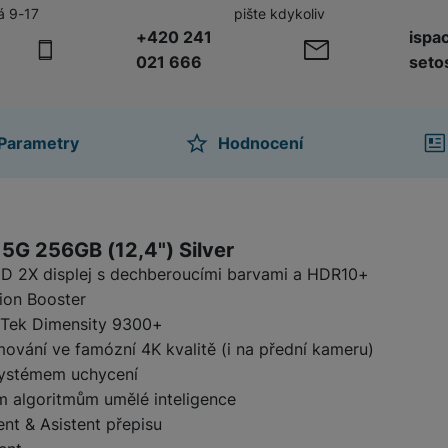
á 9-17
pište kdykoliv
+420 241
ispa
žíváme my nebo naši partneři, abychom vám mohli zobrazit vhodné
021 666
seto
a stránkách třetích stran.
Parametry
Hodnocení
ktu
5G 256GB (12,4") Silver
 2X displej s dechberoucími barvami a HDR10+
sion Booster
aTek Dimensity 9300+
ování ve famózní 4K kvalitě (i na přední kameru)
systémem uchycení
m algoritmům umělé inteligence
nt & Asistent přepisu