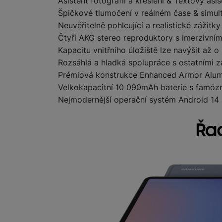
Asistent fotografií a kreslení & Textový asis
Špičkové tlumočení v reálném čase & simult
Neuvěřitelně pohlcující a realistické zážitky
Čtyři AKG stereo reproduktory s imerzivn
Kapacitu vnitřního úložiště lze navýšit až o
Rozsáhlá a hladká spolupráce s ostatními 
Prémiová konstrukce Enhanced Armor Alumi
Velkokapacitní 10 090mAh baterie s famózn
Nejmodernější operační systém Android 1