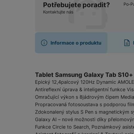
Potřebujete poradit?
Po-P
Kontaktujte nás
Marketingové cookies pou
na našich stránkách, tak n
Informace o produktu
Informace o produ
Tablet Samsung Galaxy Tab S10+ 
Epický 12,4palcový 120Hz Dynamic AMOLED
Antireflexní úprava & inteligentní funkce Vi
Omračující výkon s 8jádrovým čipem Medi
Propracovaná fotosoustava s podporou film
Zdokonalený stylus S Pen s magnetickým 
Galaxy AI – nové možnosti díky přelomový
Funkce Circle to Search, Poznámkový asiste