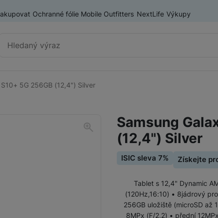
nakupovat
Ochranné fólie Mobile Outfitters
NextLife
Výkupy
Vyhledávání
S10+ 5G 256GB (12,4") Silver
Tablety Samsung
Samsung Galaxy Tab A
Samsung Galax
Samsung Galaxy Tab S
(12,4") Silver
ISIC sleva 7%
Získejte p
Tablety Lenovo
Tablet s 12,4" Dynamic A
(120Hz,16:10) • 8jádrový p
256GB uložiště (microSD až 1
8MPx (F/2,2) • přední 12MPx