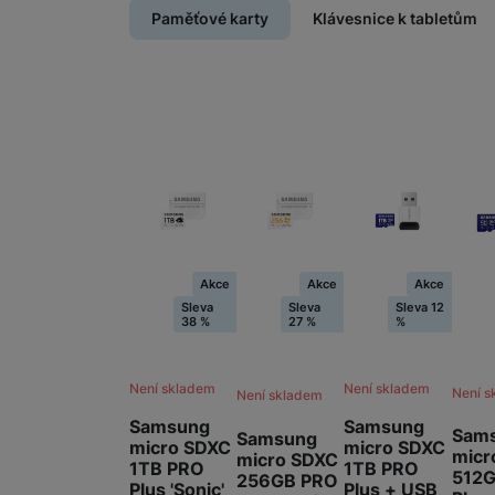
Paměťové karty
Klávesnice k tabletům
Akce
Akce
Akce
Sleva
Sleva
Sleva 12
38 %
27 %
%
Není skladem
Není skladem
Není s
Není skladem
Samsung
Samsung
Sam
Samsung
micro SDXC
micro SDXC
micr
micro SDXC
1TB PRO
1TB PRO
512
256GB PRO
Plus + USB
Plus 'Sonic'