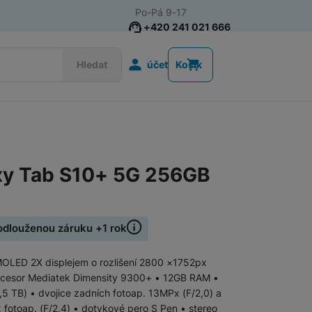
Po-Pá 9-17
+420 241 021 666
Uživatelská s
Hledat
účet
Košík
Apple iPad
iPad Air
y Tab S10+ 5G 256GB
iPad Mini
iPad 11" (2025)
iPad Pro
Pořiďte si tablet Samsung Galaxy 
rodlouženou záruku +1 rok
Tablety Xiaomi
MOLED 2X displejem o rozlišení 2800 ×1752px
rocesor Mediatek Dimensity 9300+ • 12GB RAM •
,5 TB) • dvojice zadních fotoap. 13MPx (F/2,0) a
 fotoap. (F/2,4) • dotykové pero S Pen • stereo