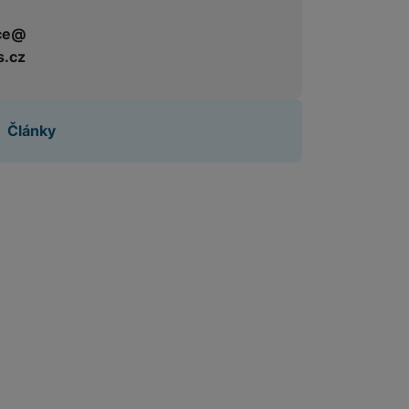
ce@
 obsahy nebo reklamy jak
s.cz
Články