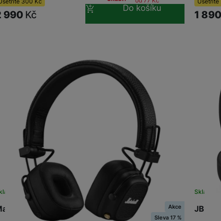
od 77
Kč
Ušetříte
300
Kč
Ušetříte
Do košíku
2 990
Kč
1 89
kladem
na 28 prodejnách
Sklade
Akce
arshall Major V Bluetooth Black
JBL Wa
Sleva 17 %