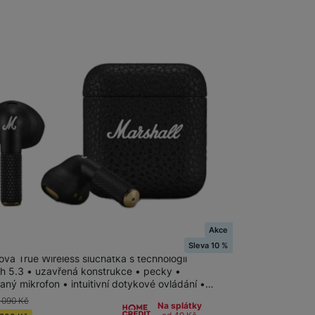
 obsahy nebo reklamy jak
m
na 26 prodejnách
Akce
ll Minor IV Black
Sleva 10 %
vá True Wireless sluchátka s technologií
th 5.3 • uzavřená konstrukce • pecky •
aný mikrofon • intuitivní dotykové ovládání •…
 090
Kč
Na splátky