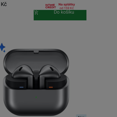
9
Kč
Na splátky
od 159
Kč
Do košíku
m
na 12 prodejnách