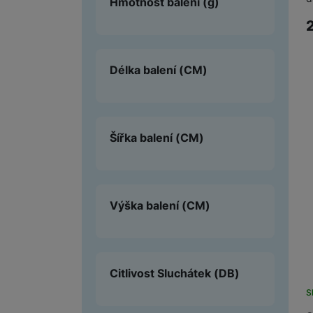
Hmotnost balení
(g)
Délka balení
(CM)
Šířka balení
(CM)
Výška balení
(CM)
Citlivost Sluchátek
(DB)
S