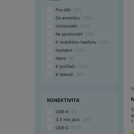
Pro děti
(
17
)
Marketingové cookies pou
Do exteriéru
(
108
)
na našich stránkách, tak n
Univerzální
(
126
)
Ke sportování
(
39
)
K mobilnímu telefonu
(
120
)
Hudební
(
118
)
Herní
(
4
)
K počítači
(
108
)
K televizi
(
83
)
S
M
KONEKTIVITA
T
USB-A
(
3
)
a
3,5 mm jack
(
66
)
•
USB-C
(
107
)