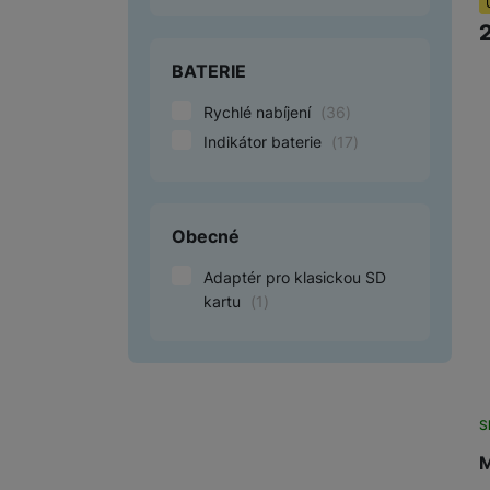
BATERIE
Rychlé nabíjení
(
36
)
Indikátor baterie
(
17
)
Obecné
Adaptér pro klasickou SD
kartu
(
1
)
S
M