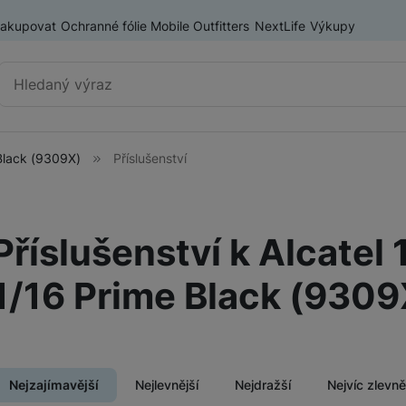
nakupovat
Ochranné fólie Mobile Outfitters
NextLife
Výkupy
Vyhledávání
 Black (9309X)
Příslušenství
Výprodej
Mobilní telefony
Nositelná elektronika
Příslušenství k Alcatel 
ry
Příslušenství
Televize
1/16 Prime Black (9309
Audio
Domácí spotřebiče
Nejzajímavější
Nejlevnější
Nejdražší
Nejvíc zlevn