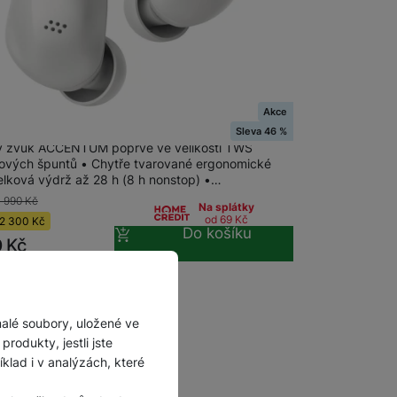
Akce
EISER ACCENTUM True Wireless white
Sleva 46 %
 zvuk ACCENTUM poprvé ve velikosti TWS
ových špuntů • Chytře tvarované ergonomické
Celková výdrž až 28 h (8 h nonstop) •…
 990
Kč
Na splátky
od 69
Kč
2 300
Kč
Do košíku
0
Kč
malé soubory, uložené ve
rodukty, jestli jste
lad i v analýzách, které