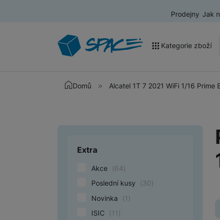
Prodejny
Jak 
Kategorie zboží
Akce a výprodej
Domů
Alcatel 1T 7 2021 WiFi 1/16 Prime
Mobilní telefony
Nositelná elektronika
Televize
Extra
Upřesnit paramet
Audio
Akce
(
64
)
Domácí spotřebiče
Poslední kusy
(
30
)
Novinka
(
1
)
Tablety
ISIC
(
11
)
Foto