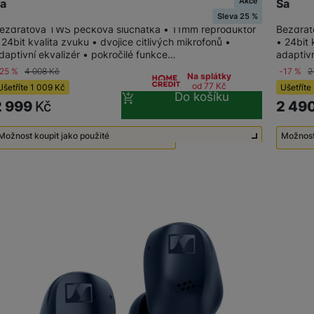
Akce
amsung Galaxy Buds3, White
Samsun
Sleva 25 %
ezdrátová TWS pecková sluchátka • 11mm reproduktor
Bezdrát
 24bit kvalita zvuku • dvojice citlivých mikrofonů •
• 24bit 
daptivní ekvalizér • pokročilé funkce…
adaptivn
-25 %
4 008
Kč
-17 %
2
Na splátky
od 77
Kč
Ušetříte
1 009
Kč
Ušetříte
Do košíku
2 999
Kč
2 49
Možnost koupit jako použité
Možnost
Použité - Lehce používané
1 990
Kč
Použi
Použité - Zánovní - jako nové
2 290
Kč
Použi