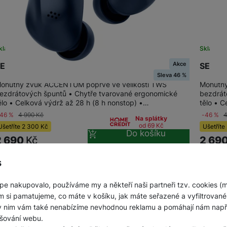
kladem
Skladem
Akce
ENNHEISER ACCENTUM True Wireless blue
SENNH
Sleva 46 %
ohutný zvuk ACCENTUM poprvé ve velikosti TWS
Mohutný
ezdrátových špuntů • Chytře tvarované ergonomické
bezdrát
ělo • Celková výdrž až 28 h (8 h nonstop) •…
tělo • 
-46 %
4 990
Kč
-46 %
4
Na splátky
od 69
Kč
Ušetříte
2 300
Kč
Ušetříte
Do košíku
2 690
Kč
2 69
s
pe nakupovalo, používáme my a někteří naši partneři tzv. cookies (
m si pamatujeme, co máte v košíku, jak máte seřazené a vyfiltrované p
ky nim vám také nenabízíme nevhodnou reklamu a pomáhají nám napřík
šování webu.