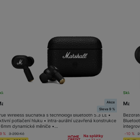
žíváme my nebo naši partneři, abychom vám mohli zobrazit vhodné
a stránkách třetích stran.
kladem
na 27 prodejnách
Sklade
Akce
arshall Motif II A.N.C. Black
Marsha
Sleva 9 %
rue Wireless sluchátka s technologií Bluetooth 5.3 LE •
Bezdráto
ktivní potlačení hluku • intra-aurální uzavřená konstrukce
Bluetoo
 6mm dynamické měniče •…
integrov
-9 %
3 290
Kč
-10 %
2
Na splátky