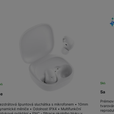
Tablety
Produkty
Foto
Smart
Ventilátory
Počítače a notebooky
Herní zóna
Sklade
kladem
na 23 prodejnách
Péče o zdraví a tělo
Samsun
edmi Buds 6 Play, White
Prémiov
ezdrátová špuntová sluchátka s mikrofonem • 10mm
tvarová
ynamické měniče • Odolnost IPX4 • Multifunkční
reproduk
otykové ovládání • ENC - filtrace okolního hluku v…