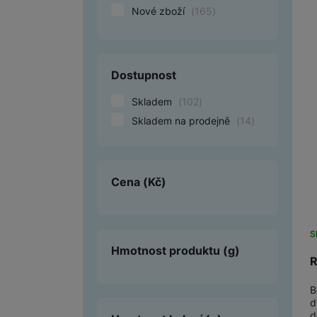
Nové zboží
(
165
)
Smart
Ventilátory
Dostupnost
Počítače a notebooky
Skladem
(
102
)
Herní zóna
Skladem na prodejně
(
14
)
Péče o zdraví a tělo
Příslušenství
Cena
(Kč)
Dárkové poukázky iSpace
Vrácené zboží
S
Hmotnost produktu
(g)
R
B
d
d