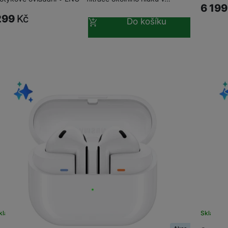
6 19
299
Kč
Do košíku
kladem
na 6 prodejnách
Sklade