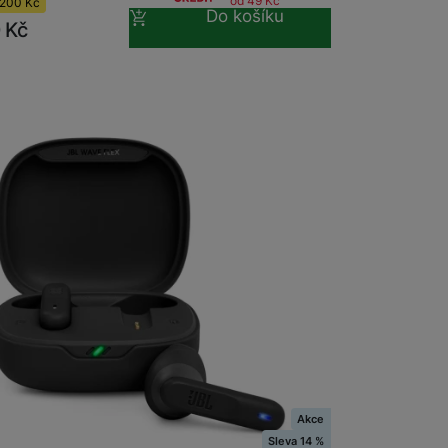
od 49
Kč
200
Kč
Do košíku
0
Kč
m
na 1 prodejně
Akce
ve Flex bezdrátová sluchátka, Black
Sleva 14 %