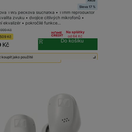
Akce
g Galaxy Buds3, Silver
Sleva 17 %
ová TWS pecková sluchátka • 11mm reproduktor
kvalita zvuku • dvojice citlivých mikrofonů •
í ekvalizér • pokročilé funkce…
 999
Kč
Na splátky
od 64
Kč
509
Kč
Do košíku
0
Kč
 koupit jako použité
té - Zánovní - jako nové
2 290
Kč
té - Nepoužité
2 490
Kč