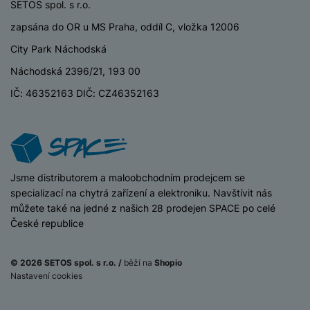
ří
c
SETOS spol. s r.o.
e
ů
s
t
s
í
r
m
t
zapsána do OR u MS Praha, oddíl C, vložka 12006
c
l
a
n
oj
h
u
d
P
City Park Náchodská
í
á
P
š
a
ř
S
n
P
ří
Náchodská 2396/21, 193 00
e
p
í
S
k
ří
s
n
t
IČ: 46352163 DIČ: CZ46352163
s
D
y
sl
l
s
é
l
d
u
u
t
r
u
is
š
š
v
y
š
k
e
e
í
e
y
n
n
M
p
n
st
s
iSpace
Jsme distributorem a maloobchodním prodejcem se
ik
r
S
s
ví
t
specializací na chytrá zařízení a elektroniku. Navštívit nás
r
o
S
t
p
v
můžete také na jedné z našich 28 prodejen SPACE po celé
o
s
D
v
r
í
České republice
f
p
d
í
o
p
o
o
is
p
M
r
n
t
k
r
© 2026 SETOS spol. s r.o. /
běží na
Shopio
a
o
y
ř
y
Nastavení cookies
o
c
l
e
a
e
P
b
u