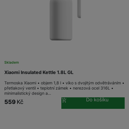
v
p
í
r
a
P
H
č
ř
e
k
í
r
y
s
ní
a
l
m
s
u
o
u
š
ni
š
Skladem
e
t
i
n
Xiaomi Insulated Kettle 1.8L GL
o
č
s
r
k
t
Termoska Xiaomi • objem 1,8 l • víko s dvojitým odvětráváním •
y
y
přetlakový ventil • teplotní zámek • nerezová ocel 316L •
v
minimalistický design a…
í
H
P
Do košíku
p
559
Kč
e
ří
r
r
sl
o
n
u
t
í
š
e
o