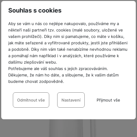
ří
c
e
ů
s
t
s
í
r
Souhlas s cookies
m
t
Skladem
c
l
a
n
oj
h
u
d
P
Xiaomi Instant Hot Water Dispenser EU
í
Aby se vám u nás co nejlépe nakupovalo, používáme my a
á
P
š
a
ř
S
někteří naši partneři tzv. cookies (malé soubory, uložené ve
n
P
ří
Dávkovač horké vody s kapacitou 3L • připraví horkou vodu za
e
p
í
S
vašem prohlížeči). Díky nim si pamatujeme, co máte v košíku,
k
ří
s
3s • systém průtokového ohřevu ohřívá vodu trubkami z
n
t
s
D
jak máte seřazené a vyfiltrované produkty, jestli jste přihlášeni
nerezové oceli • čtyři výchozí…
y
sl
l
s
é
l
a podobně. Díky nim vám také nenabízíme nevhodnou reklamu
d
u
u
1 499
Kč
t
Na splátky
r
u
a pomáhají nám například i v analýzách, které používáme k
is
š
š
od 39
Kč
v
y
š
Do košíku
dalšímu zlepšování webu.
k
e
e
í
e
Potřebujeme ale váš souhlas s jejich zpracováváním.
y
n
n
M
p
Děkujeme, že nám ho dáte, a slibujeme, že k vašim datům
n
st
s
ik
r
S
budeme chovat zodpovědně.
s
ví
t
r
o
S
t
p
v
Nastavení souhlasů s kategoriemi
o
s
D
v
r
í
f
cookies
Odmítnout vše
Nastavení
Přijmout vše
p
d
í
o
p
o
o
is
p
M
r
Technické
Technické
-
bez těchto cookies náš web nebude fungovat
.
n
t
k
r
a
o
VŽDY AKTIVNÍ
y
ř
y
o
c
l
e
a
e
P
b
Technické cookies umožňují váš průchod nákupním košíkem,
u