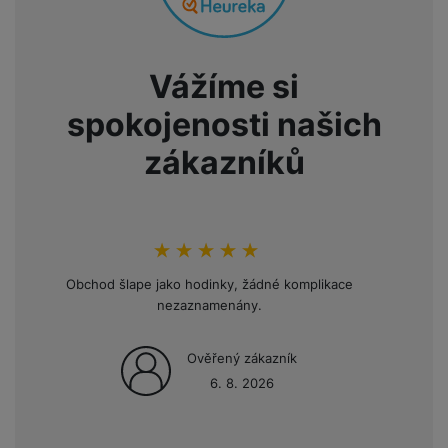
a
n
n
m
a
i
e
bí
c
Vážíme si
r
je
e
y
ní
spokojenosti našich
m
zákazníků
hodnoceni_zakazniku
100
%
Obchod šlape jako hodinky, žádné komplikace
Opakov
nezaznamenány.
mini
Ověřený zákazník
6. 8. 2026