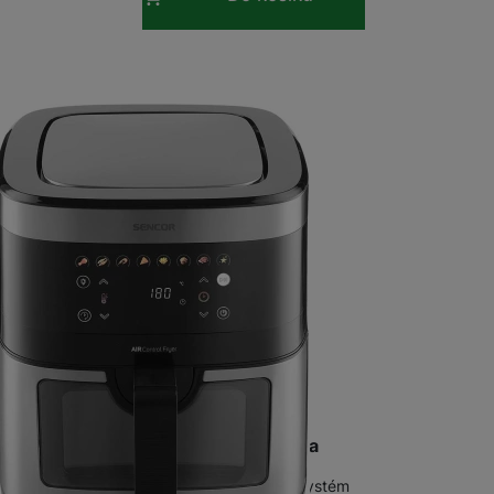
R SFR 9000SS Horkovzdušná fritéza
dušná fritéza s velkým objemem 9 litrů • systém