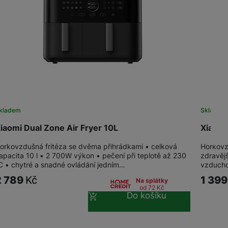
žíváme my nebo naši partneři, abychom vám mohli zobrazit vhodné
a stránkách třetích stran.
kladem
Skladem
iaomi Dual Zone Air Fryer 10L
Xiaomi
orkovzdušná fritéza se dvěma přihrádkami • celková
Horkovzd
apacita 10 l • 2 700W výkon • pečení při teplotě až 230
zdravěj
C • chytré a snadné ovládání jedním…
vzducho
2 789
Kč
1 39
Na splátky
od 72
Kč
Do košíku