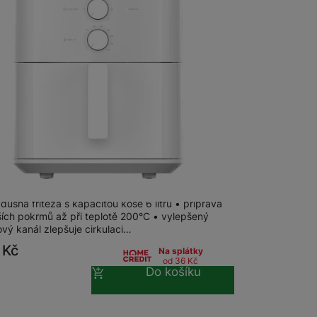
 obsahy nebo reklamy jak
 Air Fryer Essential 6L EU
ušná fritéza s kapacitou koše 6 litrů • připrava
ších pokrmů až při teplotě 200°C • vylepšený
vý kanál zlepšuje cirkulaci…
9
Kč
Na splátky
od 36
Kč
Do košíku