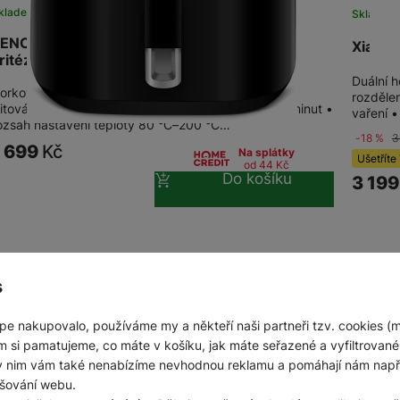
kladem
Skladem
ENCOR SFR 6550BK-EUE3 Horkovzdušná
Xiaomi
ritéza
Duální h
orkovzdušná fritéze s objemem 6,5 litru • systém
rozděle
ritování bez použití oleje • rychlé nahřátí během 3 minut •
vaření 
ozsah nastavení teploty 80 °C–200 °C…
-18 %
3
1 699
Kč
Na splátky
Ušetříte
od 44
Kč
Do košíku
3 19
s
pe nakupovalo, používáme my a někteří naši partneři tzv. cookies (
m si pamatujeme, co máte v košíku, jak máte seřazené a vyfiltrované p
ky nim vám také nenabízíme nevhodnou reklamu a pomáhají nám napřík
šování webu.