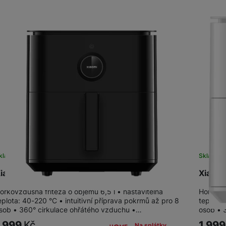
kladem
Skladem
iaomi Smart Air Fryer 6.5L Black EU
Xiaomi
orkovzdušná fritéza o objemu 6,5 l • nastavitelná
Horkovzd
eplota: 40-220 °C • intuitivní příprava pokrmů až pro 8
teplota:
sob • 360° cirkulace ohřátého vzduchu •…
osob • 
1 999
Kč
1 99
Na splátky