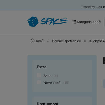
Prodejny
Jak 
Kategorie zboží
Akce a výprodej
Domů
Domácí spotřebiče
Kuchyňské
Mobilní telefony
Nositelná elektronika
Extra
Upřesnit paramet
Televize
Akce
(
4
)
Audio
Nové zboží
(
15
)
Domácí spotřebiče
Tablety
Dostupnost
Foto