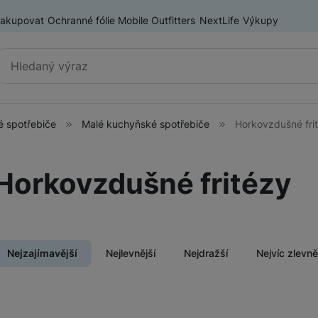
nakupovat
Ochranné fólie Mobile Outfitters
NextLife
Výkupy
Vyhledávání
 spotřebiče
Malé kuchyňské spotřebiče
Horkovzdušné fri
Kuchyňské spotřebiče
Lednice
Horkovzdušné fritézy
Myčky
ry
Malé kuchyňské spotřebiče
Mikrovlnné trouby
Nejzajímavější
Nejlevnější
Nejdražší
Nejvíc zlevn
Vestavné trouby
Sušičky
Digestoře
Produkty