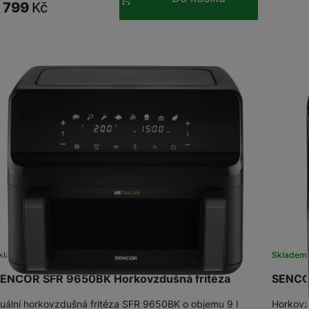
1 799
Kč
kladem
Skladem
ENCOR SFR 9650BK Horkovzdušná fritéza
SENCO
uální horkovzdušná fritéza SFR 9650BK o objemu 9 l
Horkovz