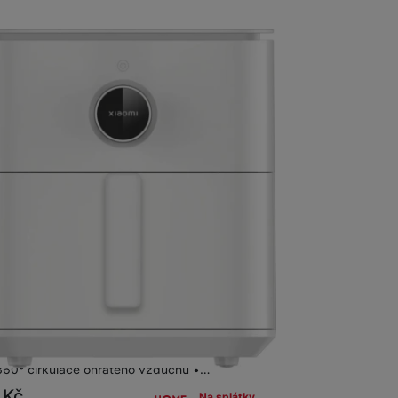
 Smart Air Fryer 6.5L White EU
ušná fritéza o objemu 6,5 l • nastavitelná
 40-220 °C • intuitivní příprava pokrmů až pro 8
360° cirkulace ohřátého vzduchu •…
9
Kč
Na splátky