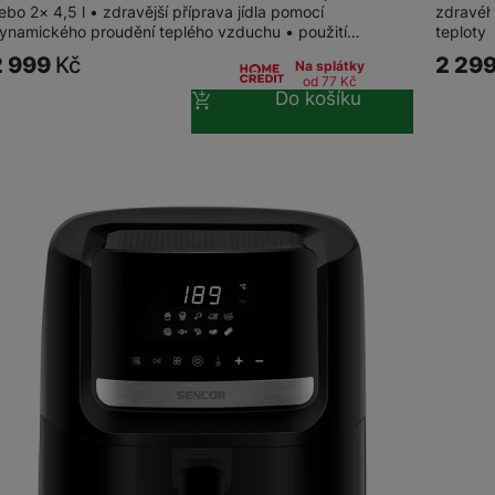
ebo 2× 4,5 l • zdravější příprava jídla pomocí
zdravého
ynamického proudění teplého vzduchu • použití…
teploty 
2 999
Kč
2 29
Na splátky
od 77
Kč
Do košíku