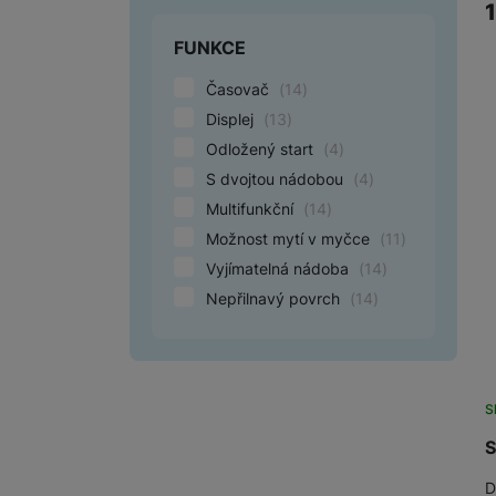
FUNKCE
Časovač
(
14
)
Displej
(
13
)
Odložený start
(
4
)
S dvojtou nádobou
(
4
)
Multifunkční
(
14
)
Možnost mytí v myčce
(
11
)
Vyjímatelná nádoba
(
14
)
Nepřilnavý povrch
(
14
)
S
S
D