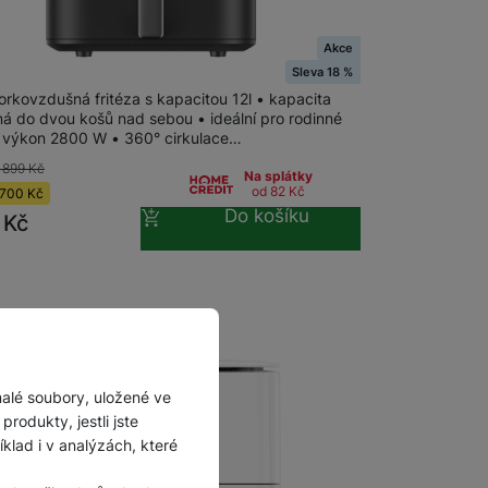
Akce
 Dual Zone Smart Air Fryer 12L
Sleva 18 %
orkovzdušná fritéza s kapacitou 12l • kapacita
ná do dvou košů nad sebou • ideální pro rodinné
• výkon 2800 W • 360° cirkulace…
 899
Kč
Na splátky
od 82
Kč
700
Kč
Do košíku
9
Kč
malé soubory, uložené ve
rodukty, jestli jste
lad i v analýzách, které