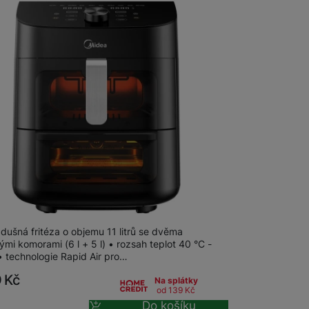
Příslušenství k vysavačům
Vysavače Samsung
Vysavače Roborock
Vysavače Xiaomi
Vysavače Niceboy
 MAD1100DADK Horkovzdušná fritéza
dušná fritéza o objemu 11 litrů se dvěma
ými komorami (6 l + 5 l) • rozsah teplot 40 °C -
• technologie Rapid Air pro…
9
Kč
Na splátky
od 139
Kč
Do košíku