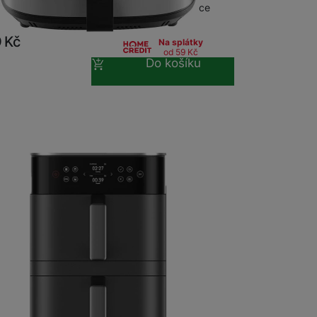
 fritování bez použití oleje • rozsah regulace
40 °C - 200 °C • 7 volitelných…
9
Kč
Na splátky
od 59
Kč
Do košíku