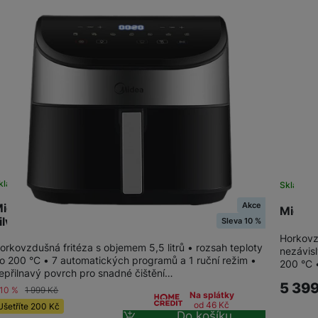
Indukční varné desky
Klimatizace
kladem
na 1 prodejně
Skladem
Akce
idea MAD55000ADK Horkovzdušná fritéza
Midea
ilver
Sleva 10 %
Horkovz
orkovzdušná fritéza s objemem 5,5 litrů • rozsah teploty
nezávisl
o 200 °C • 7 automatických programů a 1 ruční režim •
200 °C 
epřilnavý povrch pro snadné čištění…
5 39
-10 %
1 999
Kč
Na splátky
od 46
Kč
Ušetříte
200
Kč
Do košíku