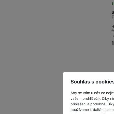
S
S
F
H
f
r
Souhlas s cookie
Aby se vám u nás co nejlé
vašem prohlížeči). Díky ni
přihlášeni a podobně. Dí
používáme k dalšímu zlep