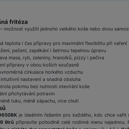
ktu
á fritéza
l – možnost využití jednoho velkého koše nebo dvou samos
 teplota i čas přípravy pro maximální flexibilitu při vaření
ení, pečení, zapékání i šetrnou tepelnou úpravu
va masa, ryb, zeleniny, hranolků, pizzy i pečiva
ní přípravy v obou koších současně
rovnoměrná cirkulace horkého vzduchu
 intuitivní nastavení a snadná obsluha
trola pokrmu bez nutnosti otevírání koše
lní přichytávání potravin
 méně tuku, méně zápachu, více chuti
sů
 9650BK
je ideálním řešením pro každého, kdo chce vařit 
 litrů
připravíte pohodlně celé rodinné menu najednou. P