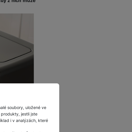
dý z nich může
malé soubory, uložené ve
rodukty, jestli jste
lad i v analýzách, které