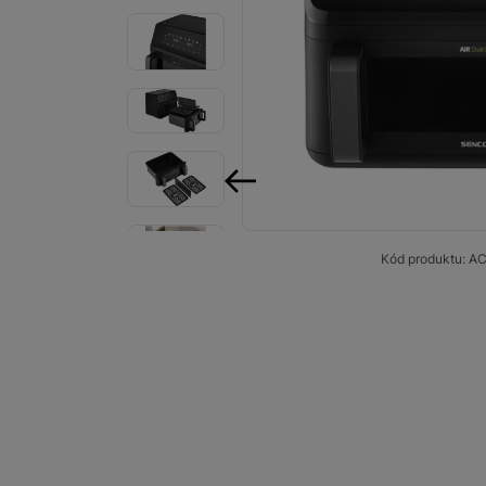
Smart
Ventilátory
Počítače a notebooky
Herní zóna
předchozí
Péče o zdraví a tělo
Příslušenství
Kód produktu:
AC
Dárkové poukázky iSpace
Vrácené zboží