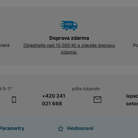
Doprava zdarma
která
Objednejte nad 10 000 Kč a získejte dopravu
Po
zdarma.
á 9-17
pište kdykoliv
+420 241
ispa
021 666
seto
Parametry
Hodnocení