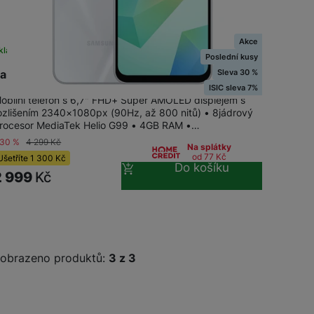
Akce
kladem na prodejně
na 2 prodejnách
Poslední kusy
Sleva 30 %
amsung Galaxy A16 LTE 4+128GB Gray
ISIC sleva 7%
obilní telefon s 6,7" FHD+ Super AMOLED displejem s
ozlišením 2340×1080px (90Hz, až 800 nitů) • 8jádrový
rocesor MediaTek Helio G99 • 4GB RAM •…
-30 %
4 299
Kč
Na splátky
od 77
Kč
Ušetříte
1 300
Kč
Do košíku
2 999
Kč
obrazeno produktů:
z
3