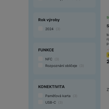
S
Rok výroby
S
2024
(
3
)
M
r
p
FUNKCE
NFC
(
3
)
Rozpoznání obličeje
(
3
)
KONEKTIVITA
Z
Paměťová karta
(
3
)
USB-C
(
3
)