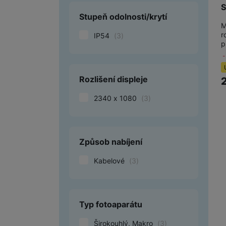
S
Stupeň odolnosti/krytí
M
r
IP54
(
3
)
p
Rozlišení displeje
2340 x 1080
(
3
)
Způsob nabíjení
Kabelové
(
3
)
Typ fotoaparátu
Širokouhlý, Makro
(
3
)