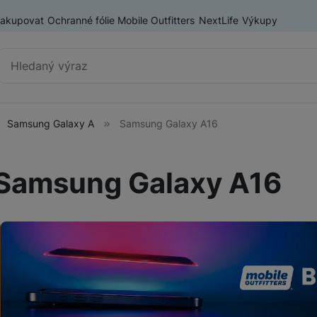
nakupovat
Ochranné fólie Mobile Outfitters
NextLife
Výkupy
Vyhledávání
Samsung Galaxy A
Samsung Galaxy A16
Chytré telefony
iPhone
Samsung Galaxy A16
Samsung
ry
OnePlus
Xiaomi
Honor
Odolné mobilní telefony
Renewd iPhone