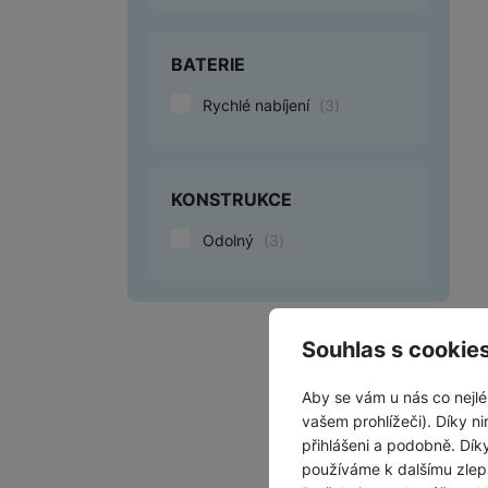
BATERIE
Rychlé nabíjení
(
3
)
KONSTRUKCE
Odolný
(
3
)
Souhlas s cookie
Aby se vám u nás co nejlé
vašem prohlížeči). Díky ni
přihlášeni a podobně. Dí
používáme k dalšímu zlep