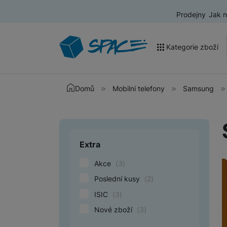
Prodejny
Jak 
Kategorie zboží
Akce a výprodej
Domů
Mobilní telefony
Samsung
Mobilní telefony
Nositelná elektronika
Extra
Upřesnit paramet
Televize
Akce
(
3
)
Audio
Poslední kusy
(
2
)
Domácí spotřebiče
ISIC
(
3
)
Tablety
Nové zboží
(
3
)
Foto