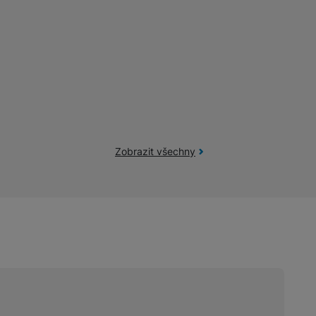
žíváme my nebo naši partneři, abychom vám mohli zobrazit vhodné
a stránkách třetích stran.
Zobrazit všechny