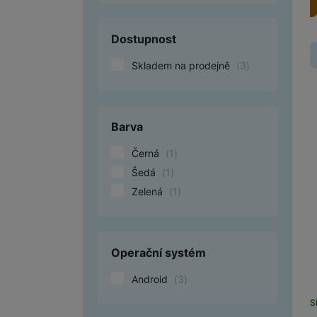
Smart
Dostupnost
Ventilátory
Skladem na prodejně
(
3
)
Počítače a notebooky
Herní zóna
Barva
Péče o zdraví a tělo
Černá
(
1
)
Příslušenství
Šedá
(
1
)
Zelená
(
1
)
Dárkové poukázky iSpace
Vrácené zboží
Operační systém
Android
(
3
)
S