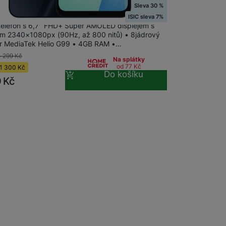
Sleva 30 %
g Galaxy A16 LTE 4+128GB Black
ISIC sleva 7%
Stolní pevné linky
 telefon s 6,7" FHD+ Super AMOLED displejem s
ním 2340×1080px (90Hz, až 800 nitů) • 8jádrový
r MediaTek Helio G99 • 4GB RAM •…
CUBE1
4 299
Kč
Na splátky
od 77
Kč
1 300
Kč
Do košíku
9
Kč