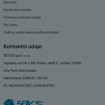
P
d
NextLife
a
i
d
ří
n
m
č
i
Používaní cookies
s
i
ě
e
o
l
c
Ochrana osobních údajů
ť
u
e
o
H
Pro firmy
š
P
v
e
e
P
o
Zpětný odběr elektrozařízení/baterií
é
r
n
ří
u
k
n
s
s
z
a
í
Kontaktní údaje
t
l
d
rt
p
v
u
r
y
ř
SETOS spol. s r.o.
í
š
a
í
p
e
p
zapsána do OR u MS Praha, oddíl C, vložka 12006
s
r
n
r
l
City Park Náchodská
o
s
o
u
A
t
A
Náchodská 2396/21, 193 00
š
ir
v
ir
e
IČ: 46352163 DIČ: CZ46352163
P
í
p
n
o
p
o
s
d
r
d
t
s
o
s