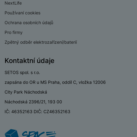
P
d
NextLife
a
i
d
ří
n
m
č
i
Používaní cookies
s
i
ě
e
o
l
c
Ochrana osobních údajů
ť
u
e
o
H
Pro firmy
š
P
v
e
e
P
o
Zpětný odběr elektrozařízení/baterií
é
r
n
ří
u
k
n
s
s
z
a
í
Kontaktní údaje
t
l
d
rt
p
v
u
r
y
ř
SETOS spol. s r.o.
í
š
a
í
p
e
p
zapsána do OR u MS Praha, oddíl C, vložka 12006
s
r
n
r
l
City Park Náchodská
o
s
o
u
A
t
A
Náchodská 2396/21, 193 00
š
ir
v
ir
e
IČ: 46352163 DIČ: CZ46352163
P
í
p
n
o
p
o
s
d
r
d
t
s
o
s