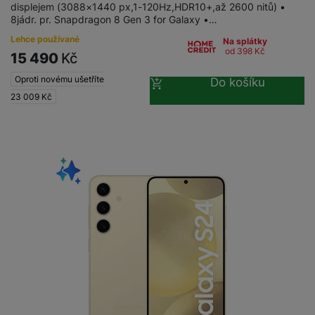
displejem (3088×1440 px,1-120Hz,HDR10+,až 2600 nitů) •
a
n
n
8jádr. pr. Snapdragon 8 Gen 3 for Galaxy •…
m
a
i
e
bí
Lehce používané
Na splátky
c
od 398
Kč
r
je
15 490
Kč
e
y
ní
Oproti novému ušetříte
Do košíku
m
23 009
Kč