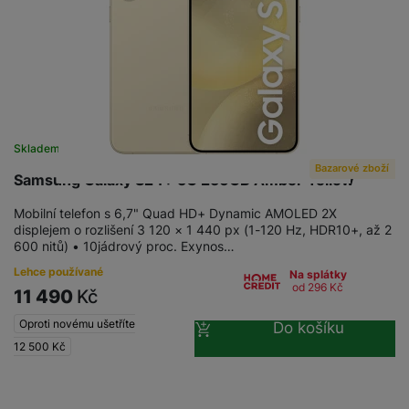
Skladem na prodejně
na 1 prodejně
Bazarové zboží
Samsung Galaxy S24+ 5G 256GB Amber Yellow
Mobilní telefon s 6,7" Quad HD+ Dynamic AMOLED 2X
displejem o rozlišení 3 120 × 1 440 px (1-120 Hz, HDR10+, až 2
600 nitů) • 10jádrový proc. Exynos…
Lehce používané
Na splátky
od 296
Kč
11 490
Kč
Oproti novému ušetříte
Do košíku
12 500
Kč