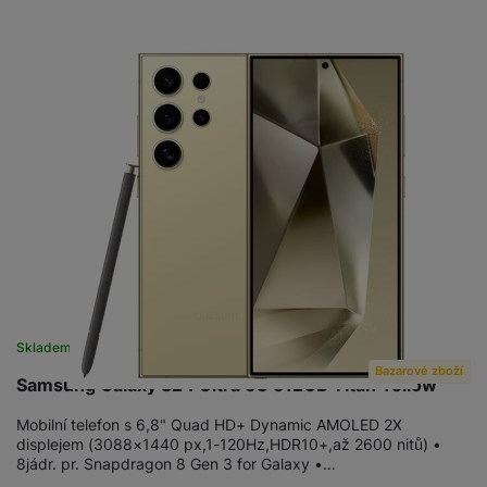
Skladem na prodejně
na 1 prodejně
Bazarové zboží
Samsung Galaxy S24 Ultra 5G 512GB Titan Yellow
Mobilní telefon s 6,8" Quad HD+ Dynamic AMOLED 2X
displejem (3088×1440 px,1-120Hz,HDR10+,až 2600 nitů) •
8jádr. pr. Snapdragon 8 Gen 3 for Galaxy •…