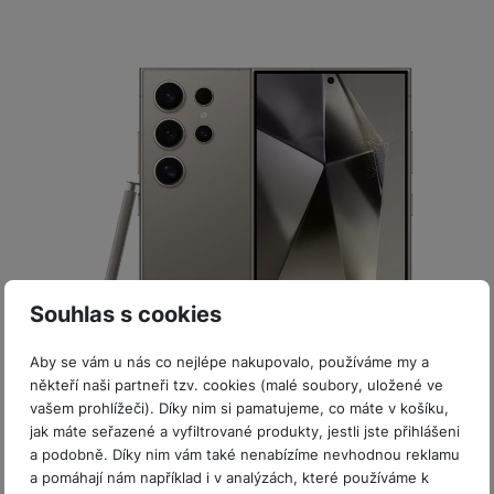
P
d
a
i
d
ří
n
m
č
i
s
i
ě
e
o
l
c
ť
u
e
o
H
š
P
v
e
e
P
o
é
r
n
ří
u
k
n
s
s
z
a
í
t
l
d
rt
p
v
u
r
y
ř
í
š
a
í
p
e
p
s
Souhlas s cookies
r
n
r
l
o
s
o
u
Aby se vám u nás co nejlépe nakupovalo, používáme my a
A
t
A
Skladem na prodejně
na 1 prodejně
š
někteří naši partneři tzv. cookies (malé soubory, uložené ve
ir
v
ir
Bazarové zboží
e
Samsung Galaxy S24 Ultra 5G 1TB Tit.Gray SBS
vašem prohlížeči). Díky nim si pamatujeme, co máte v košíku,
P
í
p
n
jak máte seřazené a vyfiltrované produkty, jestli jste přihlášeni
o
p
o
Mobilní telefon s 6,8" Quad HD+ Dynamic AMOLED 2X
s
a podobně. Díky nim vám také nenabízíme nevhodnou reklamu
d
r
d
displejem (3088×1440 px,1-120Hz,HDR10+,až 2600 nitů) •
t
a pomáhají nám například i v analýzách, které používáme k
8jádr. pr. Snapdragon 8 Gen 3 for Galaxy •…
s
o
s