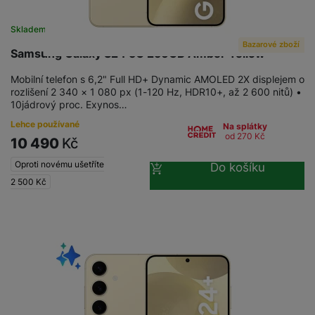
Skladem na prodejně
na 1 prodejně
Bazarové zboží
Samsung Galaxy S24 5G 256GB Amber Yellow
Mobilní telefon s 6,2" Full HD+ Dynamic AMOLED 2X displejem o
rozlišení 2 340 × 1 080 px (1-120 Hz, HDR10+, až 2 600 nitů) •
10jádrový proc. Exynos…
Lehce používané
Na splátky
od 270
Kč
10 490
Kč
Oproti novému ušetříte
Do košíku
2 500
Kč