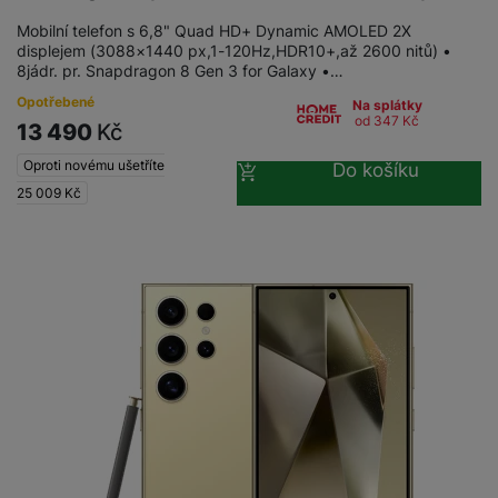
Mobilní telefon s 6,8" Quad HD+ Dynamic AMOLED 2X
displejem (3088×1440 px,1-120Hz,HDR10+,až 2600 nitů) •
8jádr. pr. Snapdragon 8 Gen 3 for Galaxy •…
Opotřebené
Na splátky
od 347
Kč
13 490
Kč
Oproti novému ušetříte
Do košíku
25 009
Kč