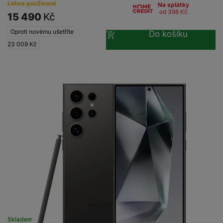
Lehce používané
Na splátky
od 398
Kč
15 490
Kč
Oproti novému ušetříte
Do košíku
23 009
Kč
Skladem na prodejně
na 1 prodejně