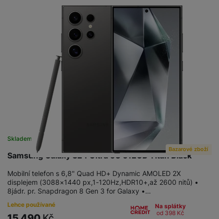
Skladem
Bazarové zboží
Samsung Galaxy S24 Ultra 5G 512GB Titan Black
Mobilní telefon s 6,8" Quad HD+ Dynamic AMOLED 2X
displejem (3088×1440 px,1-120Hz,HDR10+,až 2600 nitů) •
8jádr. pr. Snapdragon 8 Gen 3 for Galaxy •…
Lehce používané
Na splátky
od 398
Kč
15 490
Kč