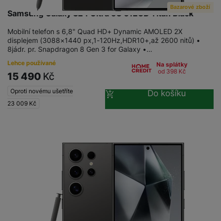
Bazarové zboží
Samsung Galaxy S24 Ultra 5G 512GB Titan Black
Mobilní telefon s 6,8" Quad HD+ Dynamic AMOLED 2X
displejem (3088×1440 px,1-120Hz,HDR10+,až 2600 nitů) •
8jádr. pr. Snapdragon 8 Gen 3 for Galaxy •…
Lehce používané
Na splátky
od 398
Kč
15 490
Kč
Oproti novému ušetříte
Do košíku
23 009
Kč