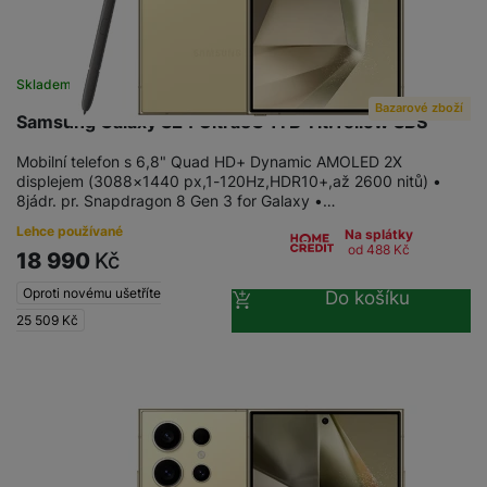
Skladem na prodejně
na 1 prodejně
Bazarové zboží
Samsung Galaxy S24 Ultra5G 1TB Tit.Yellow SBS
Mobilní telefon s 6,8" Quad HD+ Dynamic AMOLED 2X
displejem (3088×1440 px,1-120Hz,HDR10+,až 2600 nitů) •
8jádr. pr. Snapdragon 8 Gen 3 for Galaxy •…
Lehce používané
Na splátky
od 488
Kč
18 990
Kč
Oproti novému ušetříte
Do košíku
25 509
Kč