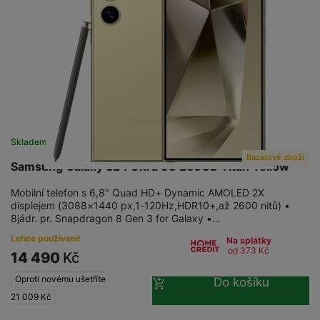
Skladem na prodejně
na 1 prodejně
Bazarové zboží
Samsung Galaxy S24 Ultra 5G 256GB Titan Yellow
Mobilní telefon s 6,8" Quad HD+ Dynamic AMOLED 2X
displejem (3088×1440 px,1-120Hz,HDR10+,až 2600 nitů) •
8jádr. pr. Snapdragon 8 Gen 3 for Galaxy •…
Lehce používané
Na splátky
od 373
Kč
14 490
Kč
Oproti novému ušetříte
Do košíku
21 009
Kč