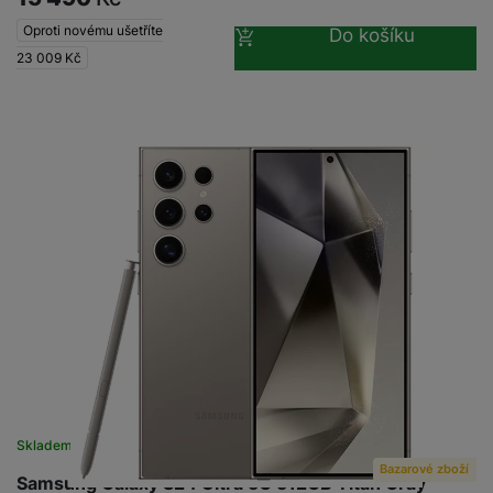
Oproti novému ušetříte
Do košíku
23 009
Kč
Skladem na prodejně
na 1 prodejně
Bazarové zboží
Samsung Galaxy S24 Ultra 5G 512GB Titan Gray